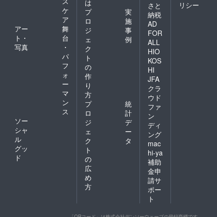
ス
は
リシー
さと
ケ
プ
実
納税
ア
ロ
施
AD
アー
舞
ジ
事
FOR
ト・
台
ェ
例
ALL
写真
・
ク
HIO
パ
ト
KOS
フ
の
HI
ォ
作
JFA
ー
り
クラ
マ
方
ウド
ン
プ
統
ファ
ス
ロ
計
ン
ソー
ジ
デ
ディ
シャ
ェ
ー
ング
ル
ク
タ
mac
グッ
ト
hi-ya
ド
の
補助
広
金申
め
請サ
方
ポー
ト
「QRコード」は株式会社デンソーウェーブの登録商標です。