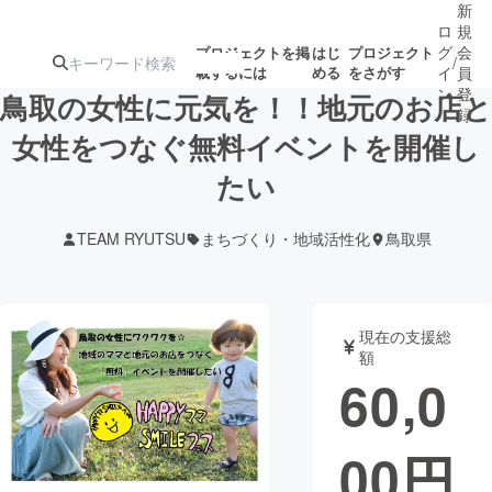
新
ロ
規
グ
会
プロジェクトを掲
はじ
プロジェクト
/
載するには
める
をさがす
イ
員
ン
登
鳥取の女性に元気を！！地元のお店と
録
女性をつなぐ無料イベントを開催し
たい
人気のプロ
注目のリ
注目の新着プロ
募集終了が近いプ
もうすぐ公開
ジェクト
ターン
ジェクト
ロジェクト
されます
TEAM RYUTSU
まちづくり・地域活性化
鳥取県
アート・写真
音楽
現在の支援総
テクノロジー・ガジェット
ゲーム・サ
額
60,0
映像・映画
書籍・雑誌
00
円
ビジネス・起業
チャレンジ