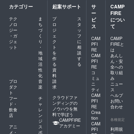
カテゴリー
起案サポート
サ
CAMP
ー
FIRE
テク
ま
プ
ス
ビ
につい
ノロ
ち
ロ
タ
ス
て
ジー
づ
ジ
ッ
・ガ
く
ェ
フ
CAM
CAMP
ジェ
り
ク
に
PFI
FIREと
ット
・
ト
相
RE
は
地
を
談
CAM
あんし
域
作
す
PFI
ん・安
活
る
る
RE
全への
性
資
コ
取り組
化
料
ミュ
み
プロ
音
請
ニ
ニュー
ダク
楽
求
ティ
ス
ト
CAM
ヘルプ
クラウドファ
フー
チ
PFI
お問い
ンディングの
ド・
ャ
RE
合わせ
ノウハウを無
飲食
レ
Crea
料で学ぼう
店
ン
tion
各種規定
CAMPFIRE
ジ
CAM
アカデミー
アニ
ス
利用規
PFI
メ・
ポ