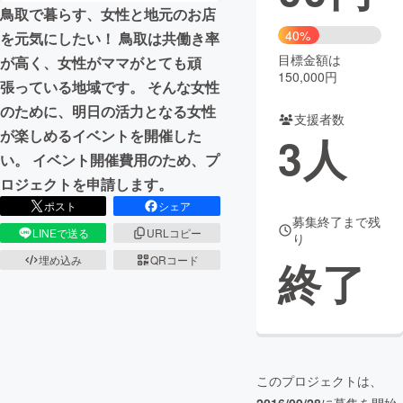
鳥取で暮らす、女性と地元のお店
まちづくり・地域活性化
40%
を元気にしたい！ 鳥取は共働き率
目標金額は
が高く、女性がママがとても頑
150,000円
張っている地域です。 そんな女性
CAMPFIRE for Social Good
CAMPFIRE Creation
のために、明日の活力となる女性
CAMPFIREふるさと納税
machi-ya
コミュニティ
支援者数
が楽しめるイベントを開催した
3
人
い。 イベント開催費用のため、プ
ロジェクトを申請します。
ポスト
シェア
募集終了まで残
LINEで送る
URLコピー
り
埋め込み
QRコード
終了
このプロジェクトは、