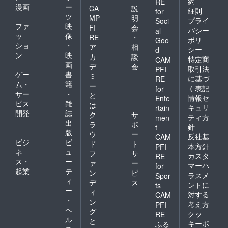
約
RE
漫画
ー
CA
説
細則
for
ツ
MP
明
プライ
Soci
ファ
映
FI
会
バシー
al
ッ
像
RE
・
ポリ
Goo
ショ
・
ア
相
シー
d
ン
映
カ
談
特定商
CAM
画
デ
会
取引法
PFI
ゲー
書
ミ
に基づ
RE
ム・
籍
ー
く表記
for
サー
・
と
情報セ
Ente
ビス
雑
は
キュリ
rtain
開発
誌
ク
サ
ティ方
men
出
ラ
ポ
針
t
版
ウ
ー
反社基
CAM
ビジ
ビ
ド
ト
本方針
PFI
ネ
ュ
フ
サ
カスタ
RE
ス・
ー
ァ
ー
マーハ
for
起業
テ
ン
ビ
ラスメ
Spor
ィ
デ
ス
ントに
ts
ー
ィ
対する
CAM
・
ン
考え方
PFI
ヘ
グ
クッ
RE
ル
と
キーポ
ふる