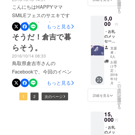
ているみなさま、 本当にあ
を
そう思って
Uオリジ
選
こんにちはHAPPYママ
択
ナルガ
います。
す
りがとうございます！ まだ
る
ムテー
SMILEフェスのサエキです
5,0
プを「1
まだ、あと15時間あります
個」お
00
(^^)/ FAAVOのプロジェク
円
もっと見る
ので、頑張りたいと思いま
送りし
・お礼
トまで、ラスト3日になりま
ます。
そうだ！倉吉で暮
す！ HAPPYママSMILE
のメッ
した。 地域のお店とママさ
セージ
フェスでは、出展者さんが
らそう。
入りポ
支援
んの交流の場所をつくりた
スト
どんどんお集まり 頂いてい
者：
2016/10/14 08:33
カード1
0人
い！ 仕事や家事・育児にと
通。 ・
ます 一部ジャンルを簡単に
お届
鳥取県倉吉市さんの
流通オ
忙しいママが楽しくなるよ
け予
紹介(^^)/ ・自然食品 ・県
リジナ
定：
Facebookで、今回のイベン
うな、 癒されるような場を
ルス
2016
内のお菓子屋さん ・パン屋
年12
ト＆クラウドファンディン
テッ
もっと見る
提供したい！という想いを
こ
月
カーを5
の
さん ・皮小物やビューティ
グの取組を取り上げて頂き
リ
枚お送
タ
伝えるため、 日々鳥取県内
ー
りいた
グッズ販売 ・ガラスアクセ
ン
詳細を見る
ました。 移住定住の取組を
1
2
次のページ
を
しま
を回っています。 ご賛同い
選
択
サリー ・エステ などなど
す。 ・
中心に発信しているペー
す
る
ただける、地域のお店が
オリジ
他多数。 今回、FAAVO鳥取
ジ。
15,
ナル
日々増えてきています。 地
TOTTO
000
さんでのご支援プロジェク
円
https://m.facebook.com/iju.ku
RI CTIY
域のお店を中心にお声かけ
・お礼
Tシャツ
トが終了しても、 HAPPYマ
rayoshi/ よかったら、ご覧く
のメッ
を1枚プ
させて頂く中で、 いろいろ