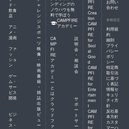
PFI
お問い
ンディングの
ド・
ャ
RE
合わせ
ノウハウを無
飲食
レ
Crea
料で学ぼう
店
ン
tion
各種規定
CAMPFIRE
ジ
CAM
アカデミー
アニ
ス
利用規
PFI
メ・
ポ
約
RE
漫画
ー
CA
説
細則
for
ツ
MP
明
プライ
Soci
ファ
映
FI
会
バシー
al
ッ
像
RE
・
ポリ
Goo
ショ
・
ア
相
シー
d
ン
映
カ
談
特定商
CAM
画
デ
会
取引法
PFI
ゲー
書
ミ
に基づ
RE
ム・
籍
ー
く表記
for
サー
・
と
情報セ
Ente
ビス
雑
は
キュリ
rtain
開発
誌
ク
サ
ティ方
men
出
ラ
ポ
針
t
版
ウ
ー
反社基
CAM
ビジ
ビ
ド
ト
本方針
PFI
ネ
ュ
フ
サ
カスタ
RE
ス・
ー
ァ
ー
マーハ
for