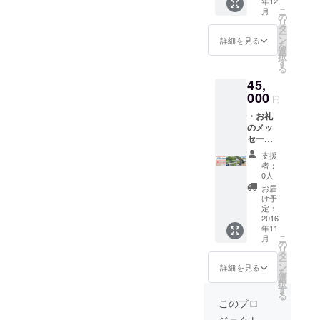
年12
す。 ・
http://ry
こ
月
TEAM
u-
の
リ
RYUTS
tsu.jp/
タ
ー
Uオリジ
） 対
ン
詳細を見る
を
ナルガ
象サー
選
択
ムテー
ビス
す
る
プを1個
例：送
45,
お送り
迎バ
しま
000
ス・ご
円
す。 ・
旅行・
・お礼
オリジ
引越・
のメッ
ナル
不用品
セージ
CITY
処分・
入り、
Tシャツ
蜂の巣
支援
ポスト
を4種類
駆除・
者：
カード
お送り
イベン
0人
をお送
しま
ト会場
お届
りいた
す。 (T
設営
け予
しま
シャツ
定：
他。
す。 ・
2016
サイズ
一部対
年11
鳥取県
は、
象外商
こ
月
の国
Ｓ・
の
品もご
リ
宝！三
Ｍ・
タ
ざいま
ー
徳山で
Ｌ・Ｘ
ン
す。ご
詳細を見る
を
の体験
Ｌより
選
利用の
択
旅行を2
お選び
す
際にお
る
名様分
頂けま
問合せ
このプロ
プレゼ
す。ユ
くださ