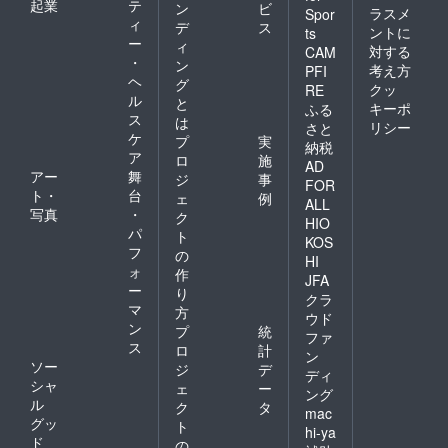
起業
テ
ン
ビ
ラスメ
Spor
ィ
デ
ス
ントに
ts
ー
ィ
対する
CAM
・
ン
考え方
PFI
ヘ
グ
クッ
RE
ル
と
キーポ
ふる
ス
は
リシー
さと
ケ
プ
実
納税
ア
ロ
施
AD
アー
舞
ジ
事
FOR
ト・
台
ェ
例
ALL
写真
・
ク
HIO
パ
ト
KOS
フ
の
HI
ォ
作
JFA
ー
り
クラ
マ
方
ウド
ン
プ
統
ファ
ス
ロ
計
ン
ソー
ジ
デ
ディ
シャ
ェ
ー
ング
ル
ク
タ
mac
グッ
ト
hi-ya
ド
の