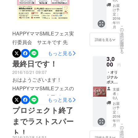
セージ
お届
(^^)/など、たくさんのお声
を入れ
け予
多様なサー
てお届
定：
を頂きました FAAVOを通
ビスがある
けしま
2016
年11
す。 ・
じてご支援頂いたみなさ
ように見え
こ
月
TEAM
の
ますが、始
リ
ま。 平日にも関わらず、ご
HAPPYママSMILEフェス実
RYUTS
タ
ー
まりの多く
Uオリジ
ン
詳細を見る
参加いただいた地元の皆さ
行委員会 サエキです 先
を
ナルス
選
が、お客さ
択
テッ
す
ま。ご出展頂いた、地域の
日、イベントのチラシが完
る
まからの
もっと見る
カーを5
3,0
枚お送
お店の皆さま。ご協賛頂い
成致しました＼(^o^)／ 多く
「困った
最終日です！
りしま
00
円
な・・・」
た、企業・団体の皆さま。
の地元のお店・企業さまに
す。 ス
2016/10/21 09:07
の声。
・オリ
テッ
告知PRにご協力頂いた、地
ご協力いただき、 出展数
ジナル
カーの
お客さま
おはようございます！
ポスト
デザイ
域の皆さま。 HAPPYママ
20・協賛企業18社のイベン
の“困りご
カード
ンが変
HAPPYママSMILEフェスの
支援
にお礼
と”に耳を傾
更にな
SMILEフェス実現のために
トを開催致します！ 2016年
者：
サエキです。 本日が
のメッ
ること
0人
もっと見る
けていたら
支援頂いた、 多くのみなさ
11月29日（火）10：00～
セージ
がござ
お届
FAAVO鳥取さんでのプロ
「地域密着
を入れ
いま
プロジェクト終了
け予
まに感謝申し上げます。 多
15：00 とりぎん文化会館に
て、1枚
す。
定：
サービス
ジェクト最終日になりまし
お届け
2016
までラストスパー
くの方と触れ合えて、本当
て開催致します お気軽に遊
業」が私た
年11
しま
た！ 本日までに、ご支援や
こ
月
ちの仕事に
す。 ・
の
によかったです本当にあり
びに来てくださいね
ト！
リ
いいね！でのご協力を頂い
TEAM
タ
なった！
ー
がとうございます！
RYUTS
ン
2016/10/18 14:51
詳細を見る