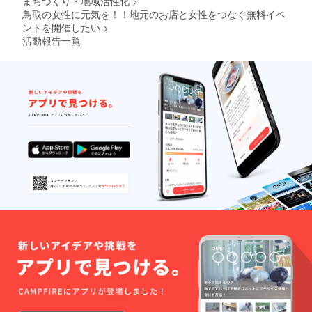
まちづくり・地域活性化
>
登山→
昼食→
鳥取の女性に元気を！！地元のお店と女性をつなぐ無料イベ
サイク
ントを開催したい
>
リング
活動報告一覧
→白壁
土蔵群
15:00終
了・解
散 ※所
要時間5
時間30
分 三徳
山入山
料・精
進料理
昼食・
マウン
テンバ
イク・
ガイド
料等込