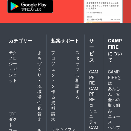
カテゴリー
起案サポート
サ
CAMP
ー
FIRE
テク
ま
プ
ス
ビ
につい
ノロ
ち
ロ
タ
ス
て
ジー
づ
ジ
ッ
・ガ
く
ェ
フ
CAM
CAMP
ジェ
り
ク
に
PFI
FIREと
ット
・
ト
相
RE
は
地
を
談
CAM
あんし
域
作
す
PFI
ん・安
活
る
る
RE
全への
性
資
コ
取り組
化
料
ミュ
み
プロ
音
請
ニ
ニュー
ダク
楽
求
ティ
ス
ト
CAM
ヘルプ
クラウドファ
フー
チ