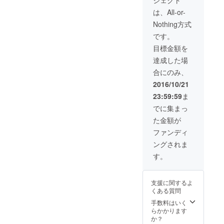
ジェクト
ント
ニセッ
い。
（有効
クスで
は、All-or-
期限：1
す。) ・
Nothing方式
年間）
TEAM
切り
RYUTS
です。
立った
Uオリジ
目標金額を
絶壁の
ナルス
窪みに
テッ
達成した場
建てら
カーを5
合にのみ、
れた三
枚お送
徳山三
りしま
2016/10/21
佛寺 国
す。
23:59:59
ま
宝投入
堂。 こ
でに集まっ
こは日
た金額が
本一見
ること
ファンディ
が困難
ングされま
な国宝
と呼ば
す。
れてい
ます。
この国
支援に関するよ
宝投入
くある質問
堂まで
登山
手数料はいく
し、登
らかかります
山後は
か？