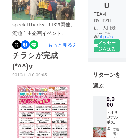
U
TEAM
RYUTSU
specialThanks 11/29開催、
は、人口最
流通自主企画イベント、
少県「鳥
http://ryu-tsu.jp/
取」にある
HAPPYママSMILEフェス～
メッセー
もっと見る
創業40年の
ジを送る
ママの憩いの場～は多くの
チラシが完成
小さな会社
皆さまの参加ご、ご理解・
です。
(*^^)v
協力ごにより、無事開催す
私たちは、
リターンを
2016/11/16 09:05
運送事業・
ることが出来ました＼(＾o
バス旅行事
＾)／！ 当日は約800名の地
選ぶ
業・イベン
元の皆様にご来場いただ
ト事業をメ
2,0
き、活気あるイベントとな
インとし、
00
円
ペット葬祭
りました たくさんのお店に
・オリ
や蜂の巣駆
ジナル
出会えてよかった！ 天気が
除なども
ポスト
カード
悪かったから子どもと遊べ
行っていま
支援
にお礼
者：
す。
てよかった！ 楽しかった～
のメッ
0人