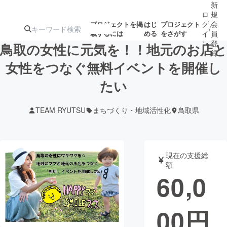
新
ロ
規
グ
会
プロジェクトを掲
はじ
プロジェクト
/
載するには
める
をさがす
イ
員
ン
登
鳥取の女性に元気を！！地元のお店と
録
女性をつなぐ無料イベントを開催し
たい
人気のプロ
注目のリ
注目の新着プロ
募集終了が近いプ
もうすぐ公開
ジェクト
ターン
ジェクト
ロジェクト
されます
TEAM RYUTSU
まちづくり・地域活性化
鳥取県
アート・写真
音楽
現在の支援総
テクノロジー・ガジェット
ゲーム・サ
額
60,0
映像・映画
書籍・雑誌
00
円
ビジネス・起業
チャレンジ