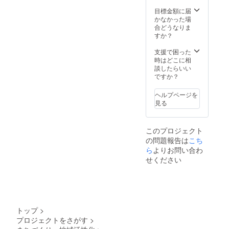
精進料
理の昼
目標金額に届
食。 そ
かなかった場
して三
合どうなりま
徳山か
すか？
ら三朝
温泉を
支援で困った
抜け倉
時はどこに相
吉の街
談したらいい
中まで
ですか？
風を感
じなが
ヘルプページを
らのサ
見る
イクリ
ングを
お楽し
このプロジェクト
みいた
の問題報告は
こち
だけま
す。
ら
よりお問い合わ
【ご旅
せください
行詳
細】 三
徳山駐
車場集
合・受
付9:30
トップ
>
出発→
プロジェクトをさがす
>
三徳山