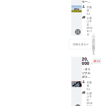
マSMILEフェスに向けて頑
セージ
レゼン
ださい。 鳥取県内って、本
なお声を頂だいします。 地
入りポ
トいた
支援
張っていきたいと思います
スト
当に移動しやすい距離です
しま
者：
域のママに喜ばれる商品を
カード1
す！ (T
0人
(^^)/ HAPPYママSMILEフェ
よね！圏内横断しても、２
通 ・流
シャツ
お届
販売されているお店。 地域
通の
サイズ
スは2016年11月29日（火）
け予
時間前後。 鳥取市で今回は
サービ
は、
定：
のママが商品をつくって販
とりぎん文化会館展示室に
スご利
2016
Ｓ・
イベント開催ですが、他の
年11
売されているお店。 想いに
用いた
Ｍ・
て。
こ
月
だけ
エリアからの出展者さんも
Ｌ・Ｘ
の
共感いただき、ご支援いた
リ
る、
Ｌより
タ
ー
もちろんいらっしゃいま
5,000円
お選び
ン
詳細を見る
だく地域の方々。 FAAVOを
を
割引券
頂けま
選
す！ いろいろなお店と地元
択
をお送
す。ユ
通じて、期待・支援いただ
す
る
りしま
ニセッ
の皆さんとの交流の場にな
く全国の方々。 いろいろな
20,
す。(1
クスで
残り5
回使い
れば…と思っています。 ご
000
す。)
円
想いをお伺いすることがで
切り・
支援いただいている皆様の
・オリ
税抜金
き、日々勉強です。 FAAVO
ジナル
額より
ためにも、頑張ります。
ポスト
割引)
でのプロジェクトはあと3
カード
有効期
支援
にお礼
日。 ラストスパート、頑張
限は、1
者：
のメッ
年間で
0人
ります。
セージ
す。
お届
を入れ
（流通
け予
てお届
(株)HP
定：
けしま
2016
：