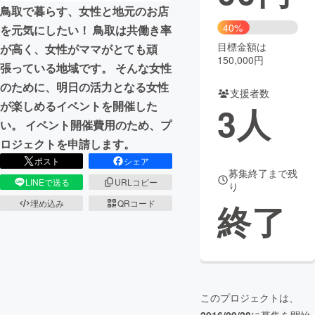
鳥取で暮らす、女性と地元のお店
まちづくり・地域活性化
40%
を元気にしたい！ 鳥取は共働き率
目標金額は
が高く、女性がママがとても頑
150,000円
張っている地域です。 そんな女性
CAMPFIRE for Social Good
CAMPFIRE Creation
のために、明日の活力となる女性
CAMPFIREふるさと納税
machi-ya
コミュニティ
支援者数
が楽しめるイベントを開催した
3
人
い。 イベント開催費用のため、プ
ロジェクトを申請します。
ポスト
シェア
募集終了まで残
LINEで送る
URLコピー
り
埋め込み
QRコード
終了
このプロジェクトは、