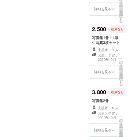
刷方法、ロケーションにも
リ
きっと素晴らしい写真集だ
タ
ボーッと眺めてしまってい
ー
ン
こだわりたいと考えており
詳細を見る
を
と思います。それでは。ま
選
ます。皆様にも愛される作
択
ます。今回のモデル雑魚
す
た更新します。花岡春菜
る
品になるといいなと、切に
ドールさんは、作品のため
2,500
円
在庫なし
願っております。さて、以
なら何事にも果敢に取り組
写真集1冊＋L版
下今回かかった制作費につ
生写真3枚セット
んでくれる、とても心強い
いて記載したいと思いま
支援者：30人
モデルさんです。彼女とも
お届け予定：
す。◎クラウドファンディ
こ
2020年10月
とっても良い作品が生まれ
の
リ
ングにて募った金額
タ
る予感がするので、ぜひ、
ー
ン
詳細を見る
を
【210,161円】制作にかかっ
選
チェックしてみてくださ
択
す
た費用◎印刷費 115,500円
る
い。そして現在、約50％ま
3,800
◎交通費 4,362円◎衣装・小
円
在庫なし
で集まったのですが、なか
道具 25,157円◎その他諸経
写真集2冊
なか伸び悩んでいる状況で
支援者：10人
費(スタジオ代や配送費など)
す…！良いものをお届けで
お届け予定：
42,240円計187,259円以上に
こ
2020年10月
の
きるよう頑張りますので、
リ
タ
なります。※余剰金について
ー
どうかご支援いただけない
ン
詳細を見る
を
は、モデルへの報酬の支払
選