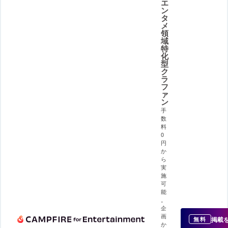
エ
ン
タ
メ
領
域
特
化
型
ク
ラ
フ
ァ
ン
手
数
料
0
円
か
ら
実
施
可
能
。
企
画
掲載
無料
か