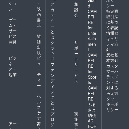
Goo
ショ
・
ア
相
シー
d
ン
映
カ
談
特定商
CAM
画
デ
会
取引法
PFI
ゲー
書
ミ
に基づ
RE
ム・
籍
ー
く表記
for
サー
・
と
情報セ
Ente
ビス
雑
は
キュリ
rtain
開発
誌
ク
サ
ティ方
men
出
ラ
ポ
針
t
版
ウ
ー
反社基
CAM
ビジ
ビ
ド
ト
本方針
PFI
ネ
ュ
フ
サ
カスタ
RE
ス・
ー
ァ
ー
マーハ
for
起業
テ
ン
ビ
ラスメ
Spor
ィ
デ
ス
ントに
ts
ー
ィ
対する
CAM
・
ン
考え方
PFI
ヘ
グ
クッ
RE
ル
と
キーポ
ふる
ス
は
リシー
さと
ケ
プ
実
納税
ア
ロ
施
AD
アー
舞
ジ
事
FOR
ト・
台