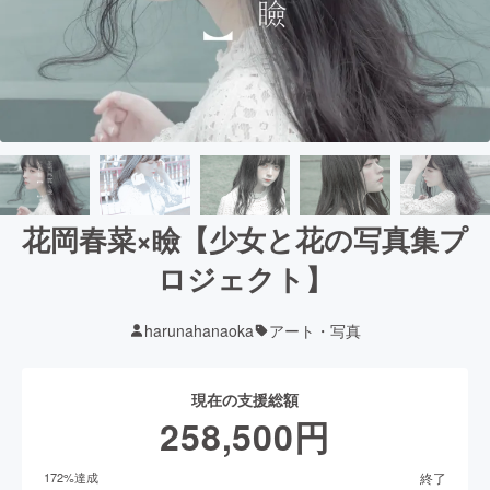
花岡春菜×瞼【少女と花の写真集プ
ロジェクト】
harunahanaoka
アート・写真
現在の支援総額
258,500
円
終了
172
%達成