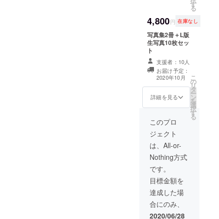
択
でしょうか。どうぞよろし
す
る
い、次回作のロケハンや機
くお願いいたします。新規
4,800
円
在庫なし
材購入などの費用に充てさ
写真集プロジェクトの詳細
写真集2冊＋L版
せて頂きます。また、写真
はこちらから花岡春菜
生写真10枚セッ
ト
集・限定データは個人の観
支援者：10人
賞の目的のみの利用とし、
お届け予定：
こ
2020年10月
第三者への譲渡、SNSやイ
の
リ
タ
ンターネット上での公開な
ー
ン
詳細を見る
を
選
どは一切禁止といたします
択
す
る
ので、宜しくお願いしま
このプロ
す。この度は【少女と花の
ジェクト
は、All-or-
写真集プロジェクト】へご
Nothing方式
支援頂き、誠にありがとう
です。
ございました。そしてもし
目標金額を
良ければ、SNSで『#花岡春
達成した場
菜』のハッシュタグを付け
合にのみ、
てご感想を頂けると個人的
2020/06/28