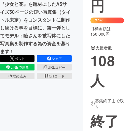
円
『少女と花』を題材にしたA5サ
まちづくり・地域活性化
イズ50ページの短い写真集（タイ
トル未定）をコンスタントに制作
172%
し続ける事を目標に、第一弾とし
目標金額は
CAMPFIRE for Social Good
CAMPFIRE Creation
150,000円
てモデル：瞼さんを被写体にした
CAMPFIREふるさと納税
machi-ya
コミュニティ
写真集を制作する為の資金を募り
支援者数
ます！
108
ポスト
シェア
LINEで送る
URLコピー
人
埋め込み
QRコード
募集終了まで残
り
終了