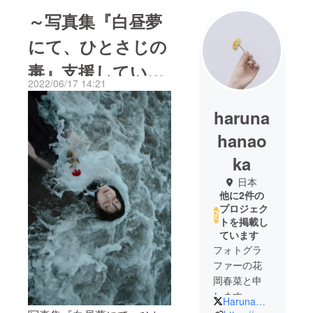
～写真集『白昼夢
にて、ひとさじの
毒』支援していた
2022/06/17 14:21
だいた皆様へ～新
haruna
規プロジェクト挑
hanao
戦中です！
ka
日本
他に2件の
プロジェク
トを掲載し
ています
フォトグラ
ファーの花
岡春菜と申
します。
HarunaHanaoka
写真集を