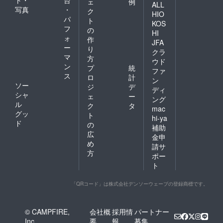
ェ
例
ALL
写真
・
ク
HIO
パ
ト
KOS
フ
の
HI
ォ
作
JFA
ー
り
クラ
マ
方
ウド
ン
プ
統
ファ
ス
ロ
計
ン
ソー
ジ
デ
ディ
シャ
ェ
ー
ング
ル
ク
タ
mac
グッ
ト
hi-ya
ド
の
補助
広
金申
め
請サ
方
ポー
ト
「QRコード」は株式会社デンソーウェーブの登録商標です。
© CAMPFIRE,
会社概
採用情
パートナー
Inc.
要
報
募集