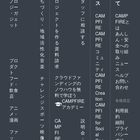
ノロ
ち
ロ
タ
ス
て
ジー
づ
ジ
ッ
・ガ
く
ェ
フ
CAM
CAMP
ジェ
り
ク
に
PFI
FIREと
ット
・
ト
相
RE
は
地
を
談
CAM
あんし
域
作
す
PFI
ん・安
活
る
る
RE
全への
性
資
コ
取り組
化
料
ミュ
み
プロ
音
請
ニ
ニュー
ダク
楽
求
ティ
ス
ト
CAM
ヘルプ
クラウドファ
フー
チ
PFI
お問い
ンディングの
ド・
ャ
RE
合わせ
ノウハウを無
飲食
レ
Crea
料で学ぼう
店
ン
tion
各種規定
CAMPFIRE
ジ
CAM
アカデミー
アニ
ス
利用規
PFI
メ・
ポ
約
RE
漫画
ー
CA
説
細則
for
ツ
MP
明
プライ
Soci
ファ
映
FI
会
バシー
al
ッ
像
RE
・
ポリ