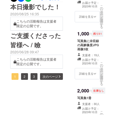
観漂う『作品』として、
ルが決定致しました。【白
お届け予定：
本日撮影でした！
感じています。きっとご購
こ
2020年10月
『写真』としての完成度を
の
昼夢にて、ひとさじの毒】
リ
入頂いた方の多くは、『彼
タ
2020/08/25 16:35
ー
上げていきたいなと思って
ン
詳細を見る
です。なんだか内容が楽し
を
女が写っている写真を見た
選
こちらの活動報告は支援者
おります。もしよろしけれ
択
みなタイトルですね。そし
す
限定の公開です。
い』という気持ちが大き
る
ば、今回も誠実に頑張って
て…私の手元には、仕上
1,000
ご支援くださった
かったのではないでしょう
円
残り31
いきたいと思いますので、
がった写真集が既に届いて
写真集に未収録
か。それは私も同じで、一
皆様へ / 瞼
支援していただけないで
の高解像度JPG
おります。本当にお待たせ
時期彼女を撮影した写真を
画像3枚
しょうか。既に支援済みの
2020/06/28 09:47
いたしました。発送の準備
支援者：19人
安眠剤にしていたくらい(変
皆様には大変感謝しており
こちらの活動報告は支援者
お届け予定：
が整い次第、発送の手配に
態)、彫刻の様に綺麗な彼女
こ
2020年10月
限定の公開です。
ます。本当にありがとうご
の
リ
取り掛かりますのでどう
タ
の虜でした。私の写真は、
ー
ざいます！ご連絡が重複し
ン
詳細を見る
か、もう少々お待ちくださ
を
1
2
3
次のページ
よく『ずっと見ていられ
選
てしまいまして申し訳ござ
択
す
い。楽しみにお待ち頂ける
る
る』と言って頂ける事が多
いません。今回の募集額は
と嬉しいです。皆様のお力
2,000
円
在庫なし
くて。私自身、何故そうな
今までで一番高額ではあり
添えがなければ作れなかっ
写真集1冊
のかは分からないのです
ますが、その分、ページ数
た写真集です。2人で、そし
支援者：30人
が、私も自分で撮っておき
はこれまでで一番多く、印
お届け予定：
てみんなで頑張ったので、
こ
2020年10月
ながら、今回の作品も
の