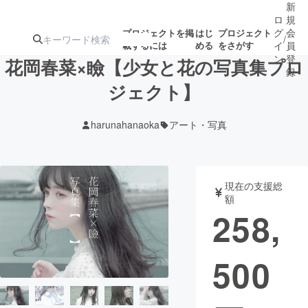
新
ロ
規
グ
会
プロジェクトを掲
はじ
プロジェクト
/
載するには
める
をさがす
イ
員
ン
登
花岡春菜×瞼【少女と花の写真集プロ
録
ジェクト】
人気のプロ
注目のリ
注目の新着プロ
募集終了が近いプ
もうすぐ公開
harunahanaoka
アート・写真
ジェクト
ターン
ジェクト
ロジェクト
されます
アート・写真
音楽
現在の支援総
額
258,
テクノロジー・ガジェット
ゲーム・サ
500
映像・映画
書籍・雑誌
ビジネス・起業
チャレンジ