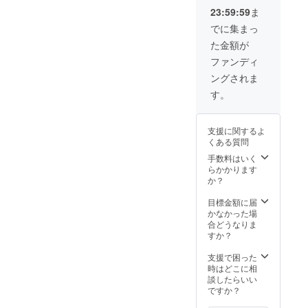
23:59:59
ま
にめちゃくちゃ嬉しいで
でに集まっ
す！(ちなみに春菜のなは菜
た金額が
の花の『菜』です！笑)それ
ファンディ
では、またどこかでご一緒
ングされま
できますように。私も精進
す。
していきます。花岡春菜
支援に関するよ
くある質問
手数料はいく
らかかります
か？
目標金額に届
かなかった場
合どうなりま
すか？
支援で困った
時はどこに相
談したらいい
ですか？