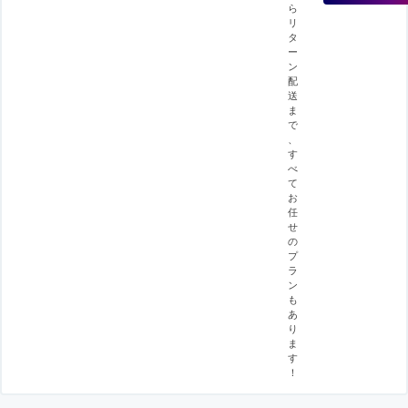
ら
リ
タ
ー
ン
配
送
ま
で
、
す
べ
て
お
任
せ
の
プ
ラ
ン
も
あ
り
ま
す
！