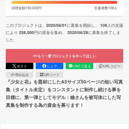
目標金額
150,000
円
支援者数
108
人
このプロジェクトは、
2020/06/01
に募集を開始し、
108
人の支援
により
258,500
円の資金を集め、
2020/06/28
に募集を終了しま
した
もう一度プロジェクトをやってほしい
ポスト
シェア
LINEで送る
URLコピー
埋め込み
QRコード
『少女と花』を題材にしたA5サイズ50ページの短い写真
集（タイトル未定）をコンスタントに制作し続ける事を
目標に、第一弾としてモデル：瞼さんを被写体にした写
真集を制作する為の資金を募ります！