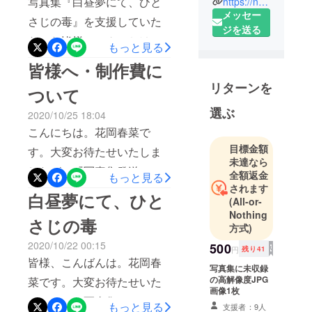
写真集『白昼夢にて、ひと
https://noaharu.wixsite.com/harunahanaoka
ちょくちょ
メッセー
さじの毒』を支援していた
く制作させ
ジを送る
だいた皆様へこんにちは、
てもらって
もっと見る
花岡春菜です。第一弾の写
います。
皆様へ・制作費に
いつもご支
真集制作ではたくさんの支
リターンを
援いただい
ついて
援をしていただき誠にあり
ている皆さ
選ぶ
2020/10/25 18:04
がとうございました。とて
まありがと
こんにちは。花岡春菜で
うございま
も小さく愛らしい、宝物の
目標金額
す。大変お待たせいたしま
す！
ような写真集が制作でき、
未達なら
大きくなれ
したが、『写真集発送の手
全額返金
もっと見る
私としても皆様にとても感
るよう頑張
されます
配』『画像データの送信』
白昼夢にて、ひと
謝しております。さて、写
りますの
(All-or-
が完了致しました。皆様の
で、どうぞ
Nothing
真集制作は第二弾と続き、
さじの毒
方式)
よろしくお
お手元に届く事、皆様にご
今回、第三弾として新しく
願い申し上
2020/10/22 00:15
500
覧いただける事、心から嬉
円
残り41
プロジェクトに挑戦中でご
げます。
皆様、こんばんは。花岡春
しく思います。今回、モデ
写真集に未収録
ざいます。今回は女の子の
の高解像度JPG
菜です。大変お待たせいた
ル瞼さんのイメージに寄り
画像1枚
表情も切り取りつつ、死生
しました。写真集のタイト
もっと見る
添った作品に仕上がったと
支援者：9人