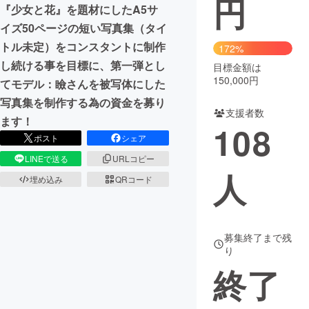
円
『少女と花』を題材にしたA5サ
まちづくり・地域活性化
イズ50ページの短い写真集（タイ
トル未定）をコンスタントに制作
172%
し続ける事を目標に、第一弾とし
目標金額は
CAMPFIRE for Social Good
CAMPFIRE Creation
150,000円
てモデル：瞼さんを被写体にした
CAMPFIREふるさと納税
machi-ya
コミュニティ
写真集を制作する為の資金を募り
支援者数
ます！
108
ポスト
シェア
LINEで送る
URLコピー
人
埋め込み
QRコード
募集終了まで残
り
終了