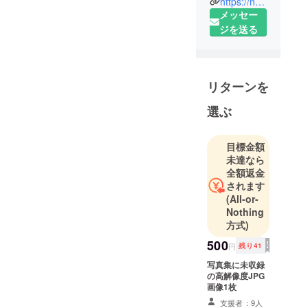
めておりますの
https://noaharu.wixsite.com/harunahanaoka
ちょくちょ
見てみたいのが、本音
メッセー
で、増産する予
く制作させ
ジを送る
です
定はありませ
てもらって
ん。
います。
というのも、早
いつもご支
くにご支援いた
リターンを
援いただい
だいた方々を裏
ている皆さ
選ぶ
切らない為に
まありがと
も、今回は初め
うございま
目標金額
す！
に言い出した
未達なら
大きくなれ
【100冊限定】
全額返金
るよう頑張
のままでいたい
されます
りますの
(All-or-
のです。
で、どうぞ
Nothing
方式)
よろしくお
ただ、写真集を
願い申し上
500
円
残り41
見てみたいとい
げます。
うお声がたくさ
写真集に未収録
の高解像度JPG
んあがっている
画像1枚
事、把握してお
支援者：9人