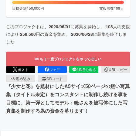
目標金額
150,000
円
支援者数
108
人
このプロジェクトは、
2020/06/01
に募集を開始し、
108
人の支援
により
258,500
円の資金を集め、
2020/06/28
に募集を終了しま
した
もう一度プロジェクトをやってほしい
ポスト
シェア
LINEで送る
URLコピー
埋め込み
QRコード
『少女と花』を題材にしたA5サイズ50ページの短い写真
集（タイトル未定）をコンスタントに制作し続ける事を
目標に、第一弾としてモデル：瞼さんを被写体にした写
真集を制作する為の資金を募ります！