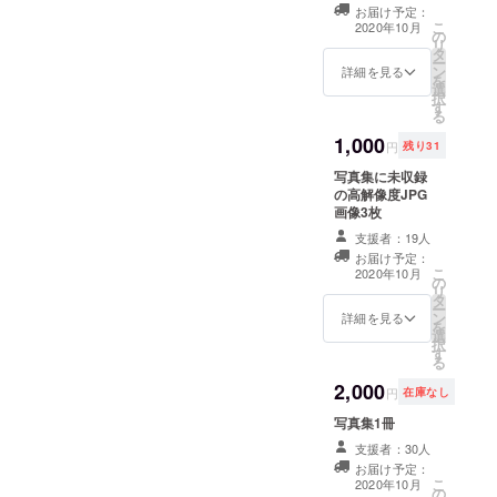
ります。
お届け予定：
こ
2020年10月
の
本当にありがた
リ
タ
ー
い限りです。
ン
詳細を見る
を
選
択
す
る
次回作の写真集
1,000
はまだまだ先に
円
残り31
なりますが、も
写真集に未収録
の高解像度JPG
し次回作を作る
画像3枚
事になればその
支援者：19人
時こそは
お届け予定：
こ
2020年10月
tries7777さまか
の
リ
タ
らご支援頂けた
ー
ン
詳細を見る
を
ら、私としては
選
択
す
嬉しいです。
る
2,000
円
在庫なし
よろしくお願い
写真集1冊
致します。
支援者：30人
お届け予定：
こ
2020年10月
花岡春菜
の