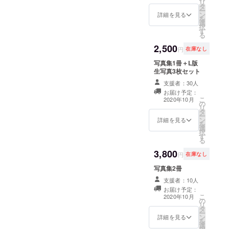
リ
タ
ー
ン
詳細を見る
を
選
択
す
る
2,500
円
在庫なし
写真集1冊＋L版
生写真3枚セット
支援者：30人
お届け予定：
こ
2020年10月
の
リ
タ
ー
ン
詳細を見る
を
選
択
す
る
3,800
円
在庫なし
写真集2冊
支援者：10人
お届け予定：
こ
2020年10月
の
リ
タ
ー
ン
詳細を見る
を
選