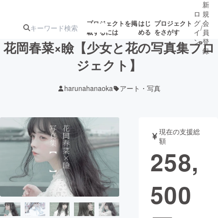
新
ロ
規
グ
会
プロジェクトを掲
はじ
プロジェクト
/
載するには
める
をさがす
イ
員
ン
登
花岡春菜×瞼【少女と花の写真集プロ
録
ジェクト】
人気のプロ
注目のリ
注目の新着プロ
募集終了が近いプ
もうすぐ公開
harunahanaoka
アート・写真
ジェクト
ターン
ジェクト
ロジェクト
されます
アート・写真
音楽
現在の支援総
額
258,
テクノロジー・ガジェット
ゲーム・サ
500
映像・映画
書籍・雑誌
ビジネス・起業
チャレンジ