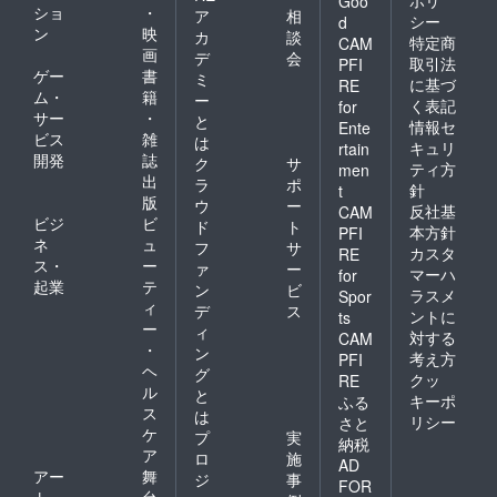
Goo
ショ
・
ア
相
シー
d
ン
映
カ
談
特定商
CAM
画
デ
会
取引法
PFI
ゲー
書
ミ
に基づ
RE
ム・
籍
ー
く表記
for
サー
・
と
情報セ
Ente
ビス
雑
は
キュリ
rtain
開発
誌
ク
サ
ティ方
men
出
ラ
ポ
針
t
版
ウ
ー
反社基
CAM
ビジ
ビ
ド
ト
本方針
PFI
ネ
ュ
フ
サ
カスタ
RE
ス・
ー
ァ
ー
マーハ
for
起業
テ
ン
ビ
ラスメ
Spor
ィ
デ
ス
ントに
ts
ー
ィ
対する
CAM
・
ン
考え方
PFI
ヘ
グ
クッ
RE
ル
と
キーポ
ふる
ス
は
リシー
さと
ケ
プ
実
納税
ア
ロ
施
AD
アー
舞
ジ
事
FOR
ト・
台