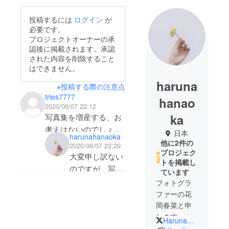
投稿するには
ログイン
が
必要です。
プロジェクトオーナーの承
認後に掲載されます。承認
された内容を削除すること
はできません。
haruna
※投稿する際の注意点
tries7777
hanao
2020/06/07 22:12
ka
写真集を増産する、お
考えはないのでしょう
日本
harunahanaoka
か？
他に2件の
2020/06/07 22:29
プロジェク
早くの売り切れですか
大変申し訳ない
トを掲載し
らね。
のですが、写真
ています
次回に新作の写真集を
集はプロジェク
フォトグラ
作るやり方もある方
トを開始する前
ファーの花
は、
岡春菜と申
から100冊限定
思います。
します。
で制作すると決
HarunaHanaoka
個人的には、写真集が
写真集を