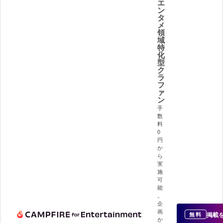
エ
ン
タ
メ
領
域
特
化
型
ク
ラ
フ
ァ
ン
手
数
料
0
円
か
ら
実
施
可
能
。
企
画
掲載
無料
か