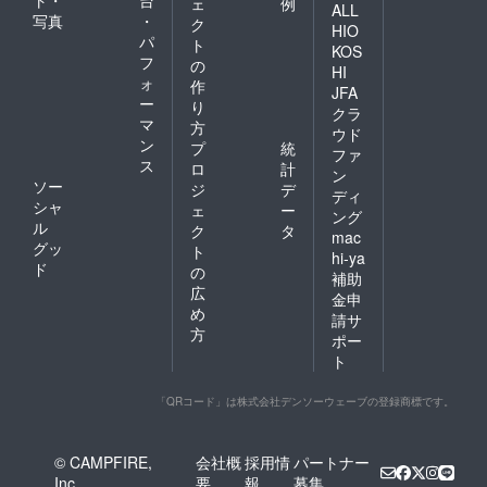
ェ
例
ALL
写真
・
ク
HIO
パ
ト
KOS
フ
の
HI
ォ
作
JFA
ー
り
クラ
マ
方
ウド
ン
プ
統
ファ
ス
ロ
計
ン
ソー
ジ
デ
ディ
シャ
ェ
ー
ング
ル
ク
タ
mac
グッ
ト
hi-ya
ド
の
補助
広
金申
め
請サ
方
ポー
ト
「QRコード」は株式会社デンソーウェーブの登録商標です。
© CAMPFIRE,
会社概
採用情
パートナー
Inc.
要
報
募集