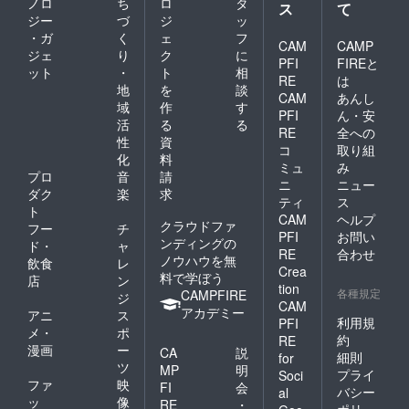
ノロ
ち
ロ
タ
ス
て
ジー
づ
ジ
ッ
・ガ
く
ェ
フ
CAM
CAMP
ジェ
り
ク
に
PFI
FIREと
ット
・
ト
相
RE
は
地
を
談
CAM
あんし
域
作
す
PFI
ん・安
活
る
る
RE
全への
性
資
コ
取り組
化
料
ミュ
み
プロ
音
請
ニ
ニュー
ダク
楽
求
ティ
ス
ト
CAM
ヘルプ
クラウドファ
フー
チ
PFI
お問い
ンディングの
ド・
ャ
RE
合わせ
ノウハウを無
飲食
レ
Crea
料で学ぼう
店
ン
tion
各種規定
CAMPFIRE
ジ
CAM
アカデミー
アニ
ス
利用規
PFI
メ・
ポ
約
RE
漫画
ー
CA
説
細則
for
ツ
MP
明
プライ
Soci
ファ
映
FI
会
バシー
al
ッ
像
RE
・
ポリ