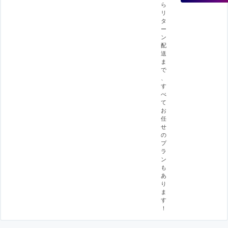
ら
リ
タ
ー
ン
配
送
ま
で
、
す
べ
て
お
任
せ
の
プ
ラ
ン
も
あ
り
ま
す
！