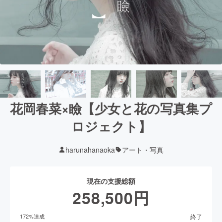
花岡春菜×瞼【少女と花の写真集プ
ロジェクト】
harunahanaoka
アート・写真
現在の支援総額
258,500
円
終了
172
%達成