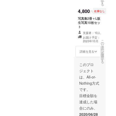
択
す
る
4,800
円
在庫なし
写真集2冊＋L版
生写真10枚セッ
ト
支援者：10人
お届け予定：
こ
2020年10月
の
リ
タ
ー
ン
詳細を見る
を
選
択
す
る
このプロ
ジェクト
は、All-or-
Nothing方式
です。
目標金額を
達成した場
合にのみ、
2020/06/28