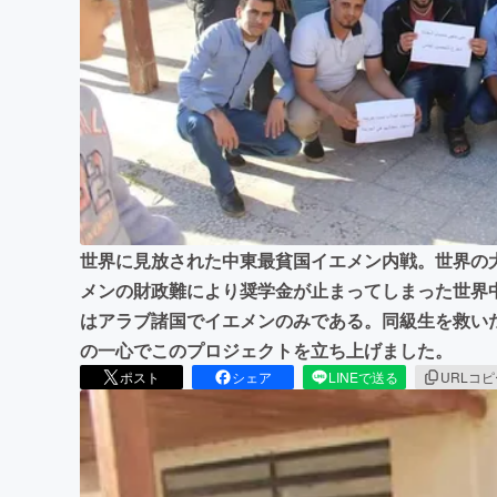
まちづくり・地域活性化
世界に見放された中東最貧国イエメン内戦。世界の
メンの財政難により奨学金が止まってしまった世界
はアラブ諸国でイエメンのみである。同級生を救い
の一心でこのプロジェクトを立ち上げました。
ポスト
シェア
LINEで送る
URLコ