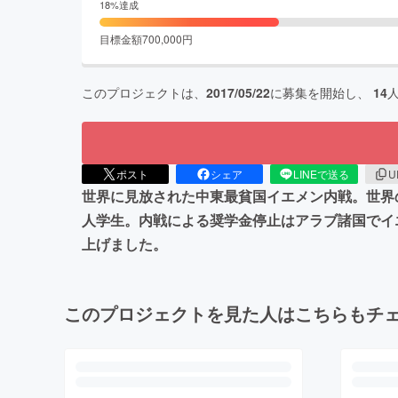
18
%達成
目標金額
700,000
円
このプロジェクトは、
2017/05/22
に募集を開始し、
14
ポスト
シェア
LINEで送る
U
世界に見放された中東最貧国イエメン内戦。世界
人学生。内戦による奨学金停止はアラブ諸国でイ
上げました。
このプロジェクトを見た人はこちらもチ