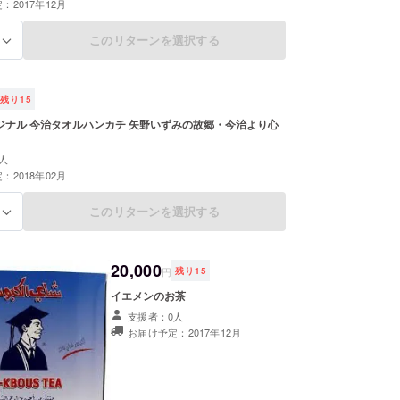
：2017年12月
このリターンを選択する
る
残り
15
リジナル 今治タオルハンカチ 矢野いずみの故郷・今治より心
人
：2018年02月
このリターンを選択する
る
20,000
円
残り
15
イエメンのお茶
支援者：0人
お届け予定：2017年12月