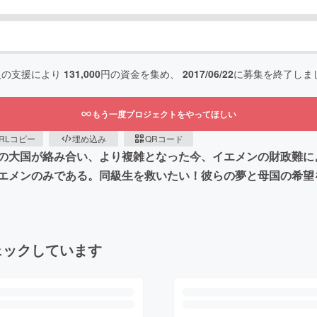
人の支援により
131,000
円の資金を集め、
2017/06/22
に募集を終了しま
もう一度プロジェクトをやってほしい
RLコピー
埋め込み
QRコード
の大国が絡み合い、より複雑となった今、イエメンの財政難に
エメンのみである。同級生を救いたい！彼らの夢と母国の希望
ェックしています