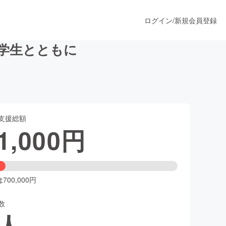
ログイン
/
新規会員登録
人学生とともに
うすぐ公開されます
支援総額
プロダクト
1,000
円
ファッション
スポーツ
00,000円
数
ア
ソーシャルグッド
人