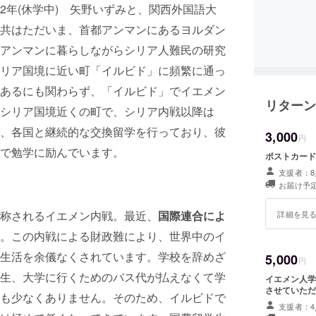
2年(休学中) 矢野いずみと、関西外国語大
共はただいま、首都アンマンにあるヨルダン
アンマンに暮らしながらシリア人難民の研究
リア国境に近い町「イルビド」に頻繁に通っ
あるにも関わらず、「イルビド」でイエメン
リターン
シリア国境近くの町で、シリア内戦以降は
、各国と継続的な交換留学を行っており、彼
3,000
円
で勉学に励んでいます。
ポストカード
支援者：8
お届け予定
称されるイエメン内戦。最近、
国際連合によ
詳細を見
。この内戦による財政難により、世界中のイ
生活を余儀なくされています。学校を辞めざ
5,000
円
生、大学に行くためのバス代が払えなくて学
イエメン人学
させていただ
も少なくありません。そのため、イルビドで
支援者：4