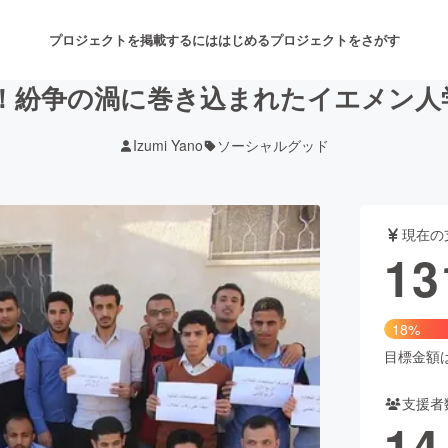
プロジェクトを掲載するには
はじめる
プロジェクトをさがす
動！紛争の渦に巻き込まれたイエメン
Izumi Yano
ソーシャルグッド
注目のリターン
注目の新着プロジェクト
募集終了が近いプロジェクト
も
現在の
音楽
舞台・パフォーマンス
13
ゲーム・サービス開発
フード・飲食店
18%
書籍・雑誌出版
アニメ・漫画
目標金額は7
支援者
チャレンジ
ビューティー・ヘルスケ
14