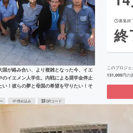
募集終
CAMPFIRE for Social Good
CAMPFIRE Creation
終
CAMPFIREふるさと納税
machi-ya
コミュニティ
このプロジェ
大国が絡み合い、より複雑となった今、イエ
131,000
円の
中のイエメン人学生。内戦による奨学金停止
たい！彼らの夢と母国の希望を守りたい！そ
ピー
埋め込み
QRコード