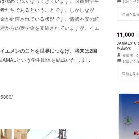
は極めて低くなってきています。国費留学生
お届け予定
者たちであるということです。しかしなが
詳細を見
金が延滞されている状況です。情勢不安の続
府からの奨学金を支給されていますが、イエ
11,000
円
JAMALオ
を込めて
イエメンのことを世界につなげ、将来は2国
支援者：0
JAMALという学生団体を結成いたしまし
お届け予定
詳細を見
65380/