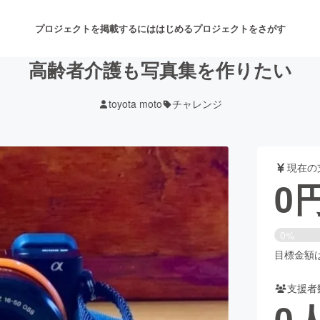
プロジェクトを掲載するには
はじめる
プロジェクトをさがす
高齢者介護も写真集を作りたい
toyota moto
チャレンジ
注目のリターン
注目の新着プロジェクト
募集終了が近いプロジェクト
も
現在の
音楽
舞台・パフォーマンス
0
ゲーム・サービス開発
フード・飲食店
0%
書籍・雑誌出版
アニメ・漫画
目標金額は3
支援者
チャレンジ
ビューティー・ヘルスケ
0