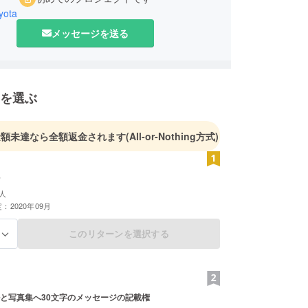
yota
メッセージを送る
を選ぶ
金額未達なら全額返金されます
(All-or-Nothing方式)
人
：2020年09月
このリターンを選択する
る
と写真集へ30文字のメッセージの記載権