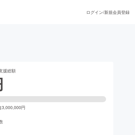
ログイン
/
新規会員登録
うすぐ公開されます
支援総額
プロダクト
円
ファッション
スポーツ
,000,000円
数
ア
ソーシャルグッド
人