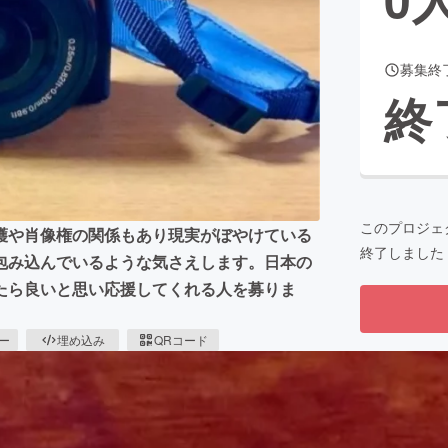
募集終
CAMPFIRE for Social Good
CAMPFIRE Creation
終
CAMPFIREふるさと納税
machi-ya
コミュニティ
このプロジェ
護や肖像権の関係もあり現実がぼやけている
終了しました
包み込んでいるような気さえします。日本の
たら良いと思い応援してくれる人を募りま
ピー
埋め込み
QRコード