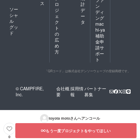
ス
ロ
計
ン
ソー
ジ
デ
ディ
シャ
ェ
ー
ング
ル
ク
タ
mac
グッ
ト
hi-ya
ド
の
補助
広
金申
め
請サ
方
ポー
ト
「QRコード」は株式会社デンソーウェーブの登録商標です。
© CAMPFIRE,
会社概
採用情
パートナー
Inc.
要
報
募集
toyota moto
さんへアンコール
もう一度プロジェクトをやってほしい
0