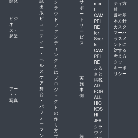
開発
誌
ク
サ
ティ方
men
出
ラ
ポ
針
t
版
ウ
ー
反社基
CAM
ビジ
ビ
ド
ト
本方針
PFI
ネ
ュ
フ
サ
カスタ
RE
ス・
ー
ァ
ー
マーハ
for
起業
テ
ン
ビ
ラスメ
Spor
ィ
デ
ス
ントに
ts
ー
ィ
対する
CAM
・
ン
考え方
PFI
ヘ
グ
クッ
RE
ル
と
キーポ
ふる
ス
は
リシー
さと
ケ
プ
実
納税
ア
ロ
施
AD
アー
舞
ジ
事
FOR
ト・
台
ェ
例
ALL
写真
・
ク
HIO
パ
ト
KOS
フ
の
HI
ォ
作
JFA
ー
り
クラ
マ
方
ウド
ン
プ
統
ファ