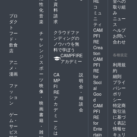
RE
全への
性
資
コ
取り組
化
料
ミュ
み
プロ
音
請
ニ
ニュー
ダク
楽
求
ティ
ス
ト
CAM
ヘルプ
クラウドファ
フー
チ
PFI
お問い
ンディングの
ド・
ャ
RE
合わせ
ノウハウを無
飲食
レ
Crea
料で学ぼう
店
ン
tion
各種規定
CAMPFIRE
ジ
CAM
アカデミー
アニ
ス
利用規
PFI
メ・
ポ
約
RE
漫画
ー
CA
説
細則
for
ツ
MP
明
プライ
Soci
ファ
映
FI
会
バシー
al
ッ
像
RE
・
ポリ
Goo
ショ
・
ア
相
シー
d
ン
映
カ
談
特定商
CAM
画
デ
会
取引法
PFI
ゲー
書
ミ
に基づ
RE
ム・
籍
ー
く表記
for
サー
・
と
情報セ
Ente
ビス
雑
は
キュリ
rtain