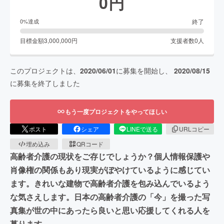
0
円
終了
0
%達成
目標金額
3,000,000
円
支援者数
0
人
このプロジェクトは、
2020/06/01
に募集を開始し、
2020/08/15
に募集を終了しました
もう一度プロジェクトをやってほしい
ポスト
シェア
LINEで送る
URLコピー
埋め込み
QRコード
高齢者介護の現状をご存じでしょうか？個人情報保護や
肖像権の関係もあり現実がぼやけているように感じてい
ます。きれいな建物で高齢者介護を包み込んでいるよう
な気さえします。日本の高齢者介護の「今」を撮った写
真集が世の中にあったら良いと思い応援してくれる人を
募ります。