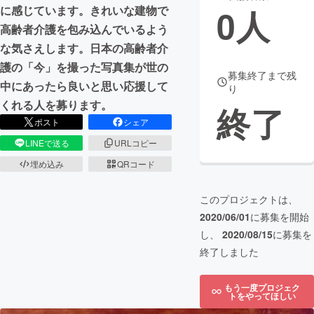
0
人
に感じています。きれいな建物で
まちづくり・地域活性化
高齢者介護を包み込んでいるよう
な気さえします。日本の高齢者介
護の「今」を撮った写真集が世の
CAMPFIRE for Social Good
CAMPFIRE Creation
募集終了まで残
中にあったら良いと思い応援して
り
CAMPFIREふるさと納税
machi-ya
コミュニティ
くれる人を募ります。
終了
ポスト
シェア
LINEで送る
URLコピー
埋め込み
QRコード
このプロジェクトは、
2020/06/01
に募集を開始
し、
2020/08/15
に募集を
終了しました
もう一度プロジェク
トをやってほしい