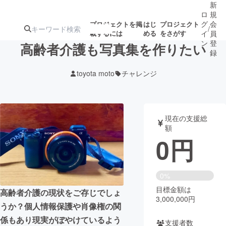
新
ロ
規
グ
会
プロジェクトを掲
はじ
プロジェクト
/
載するには
める
をさがす
イ
員
ン
登
高齢者介護も写真集を作りたい
録
toyota moto
チャレンジ
人気のプロ
注目のリ
注目の新着プロ
募集終了が近いプ
もうすぐ公開
ジェクト
ターン
ジェクト
ロジェクト
されます
現在の支援総
額
アート・写真
音楽
0
円
テクノロジー・ガジェット
ゲーム・サ
0%
目標金額は
映像・映画
書籍・雑誌
高齢者介護の現状をご存じでしょ
3,000,000円
うか？個人情報保護や肖像権の関
ビジネス・起業
チャレンジ
係もあり現実がぼやけているよう
支援者数