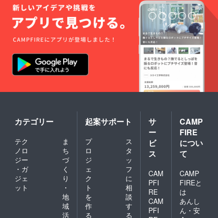
カテゴリー
起案サポート
サ
CAMP
ー
FIRE
テク
ま
プ
ス
ビ
につい
ノロ
ち
ロ
タ
ス
て
ジー
づ
ジ
ッ
・ガ
く
ェ
フ
CAM
CAMP
ジェ
り
ク
に
PFI
FIREと
ット
・
ト
相
RE
は
地
を
談
CAM
あんし
域
作
す
PFI
ん・安
活
る
る