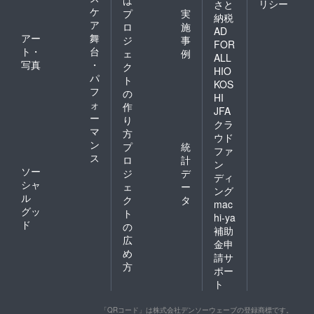
は
リシー
さと
ケ
プ
実
納税
ア
ロ
施
AD
アー
舞
ジ
事
FOR
ト・
台
ェ
例
ALL
写真
・
ク
HIO
パ
ト
KOS
フ
の
HI
ォ
作
JFA
ー
り
クラ
マ
方
ウド
ン
プ
統
ファ
ス
ロ
計
ン
ソー
ジ
デ
ディ
シャ
ェ
ー
ング
ル
ク
タ
mac
グッ
ト
hi-ya
ド
の
補助
広
金申
め
請サ
方
ポー
ト
「QRコード」は株式会社デンソーウェーブの登録商標です。