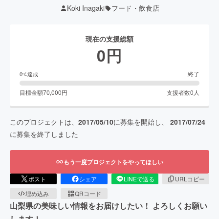
Koki Inagaki
フード・飲食店
現在の支援総額
0
円
終了
0
%達成
目標金額
70,000
円
支援者数
0
人
このプロジェクトは、
2017/05/10
に募集を開始し、
2017/07/24
に募集を終了しました
もう一度プロジェクトをやってほしい
ポスト
シェア
LINEで送る
URLコピー
埋め込み
QRコード
山梨県の美味しい情報をお届けしたい！ よろしくお願い
します！