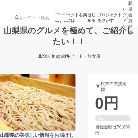
新
ロ
規
グ
会
プロジェクトを掲
はじ
プロジェクト
/
載するには
める
をさがす
イ
員
ン
登
山梨県のグルメを極めて、ご紹介し
録
たい！！
人気のプロ
注目のリ
注目の新着プロ
募集終了が近いプ
もうすぐ公開
Koki Inagaki
フード・飲食店
ジェクト
ターン
ジェクト
ロジェクト
されます
アート・写真
音楽
現在の支援総
額
0
円
テクノロジー・ガジェット
ゲーム・サ
映像・映画
書籍・雑誌
0%
目標金額は70,000
円
ビジネス・起業
チャレンジ
山梨県の美味しい情報をお届けし