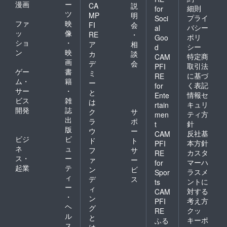
漫画
ー
CA
説
細則
for
ツ
MP
明
プライ
Soci
ファ
映
FI
会
バシー
al
ッ
像
RE
・
ポリ
Goo
ショ
・
ア
相
シー
d
ン
映
カ
談
特定商
CAM
画
デ
会
取引法
PFI
ゲー
書
ミ
に基づ
RE
ム・
籍
ー
く表記
for
サー
・
と
情報セ
Ente
ビス
雑
は
キュリ
rtain
開発
誌
ク
サ
ティ方
men
出
ラ
ポ
針
t
版
ウ
ー
反社基
CAM
ビジ
ビ
ド
ト
本方針
PFI
ネ
ュ
フ
サ
カスタ
RE
ス・
ー
ァ
ー
マーハ
for
起業
テ
ン
ビ
ラスメ
Spor
ィ
デ
ス
ントに
ts
ー
ィ
対する
CAM
・
ン
考え方
PFI
ヘ
グ
クッ
RE
ル
と
キーポ
ふる
ス