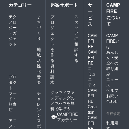
カテゴリー
起案サポート
サ
CAMP
ー
FIRE
テク
ま
プ
ス
ビ
につい
ノロ
ち
ロ
タ
ス
て
ジー
づ
ジ
ッ
・ガ
く
ェ
フ
CAM
CAMP
ジェ
り
ク
に
PFI
FIREと
ット
・
ト
相
RE
は
地
を
談
CAM
あんし
域
作
す
PFI
ん・安
活
る
る
RE
全への
性
資
コ
取り組
化
料
ミュ
み
プロ
音
請
ニ
ニュー
ダク
楽
求
ティ
ス
ト
CAM
ヘルプ
クラウドファ
フー
チ
PFI
お問い
ンディングの
ド・
ャ
RE
合わせ
ノウハウを無
飲食
レ
Crea
料で学ぼう
店
ン
tion
各種規定
CAMPFIRE
ジ
CAM
アカデミー
アニ
ス
利用規
PFI
メ・
ポ
約
RE