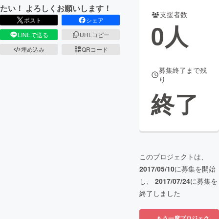
たい！ よろしくお願いします！
支援者数
まちづくり・地域活性化
ポスト
シェア
0
人
LINEで送る
URLコピー
CAMPFIRE for Social Good
CAMPFIRE Creation
埋め込み
QRコード
CAMPFIREふるさと納税
machi-ya
コミュニティ
募集終了まで残
り
終了
このプロジェクトは、
2017/05/10
に募集を開始
し、
2017/07/24
に募集を
終了しました
もう一度プロジェク