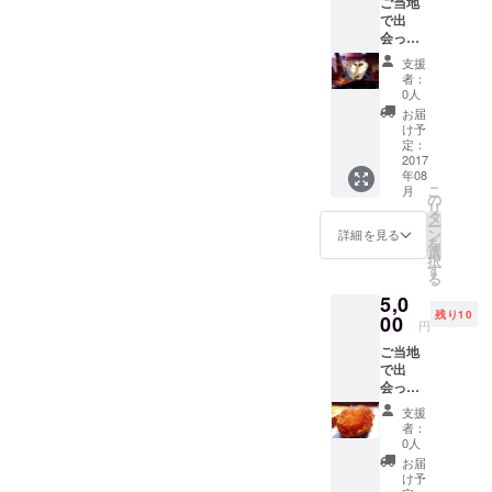
ご当地
やってま
で出
す！食べた
会った
美味し
ものを載せ
支援
いお土
者：
ていますの
産、美
0人
でぜひ
味しい
お届
もの、
https://instag
け予
名産品
定：
ram.com/gor
を１品
2017
年08
ou01/
お送り
こ
月
いたし
の
リ
ます＾
タ
■元芸能MG
ー
＾
ン
詳細を見る
を
グルメバカ
選
択
す
gororiの東京
る
グルメブロ
5,0
残り10
00
グ
円
ご当地
で出
会った
20代男子
美味し
支援
吉祥寺が
いお土
者：
産、美
ホームタウ
0人
味しい
お届
ン 12年住
もの、
け予
んでいます
名産品