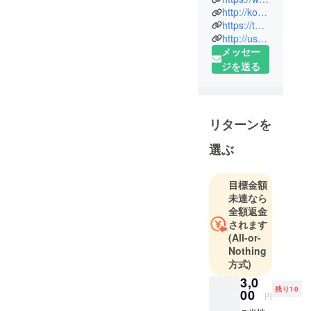
外食で食べ
http://koki08.hatenablog.com/
https://tabelog.com/rvwr/gorori01/
飲み歩き、
http://user.retty.me/3140132/
グルメ情報
メッセー
を発信。吉
ジを送る
祥寺・恵比
寿・渋谷周
辺によく出
没。得意分
リターンを
野はオシャ
選ぶ
レなデート
で使えるお
店や雰囲気
目標金額
のいいカウ
未達なら
ンターがあ
全額返金
されます
るお店、お
(All-or-
ひとりさま
Nothing
でもOKなお
方式)
店など。
3,0
残り10
00
円
■インスタ