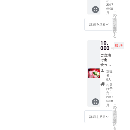
定：
を２品
2017
＾＾
年08
お送り
こ
月
いたし
の
リ
ます＾
趣味は、美
タ
ー
＾
ン
詳細を見る
味しいごは
を
選
択
ん、ダー
す
る
ツ、旅行で
10,
す
残り8
000
円
性格はいじ
ご当地
られキャ
で出
ラ、よく笑
会った
美味し
います
支援
いお土
者：
産、美
0人
味しい
お届
もの、
け予
名産品
定：
を３品
2017
年08
お送り
こ
月
いたし
の
リ
ます＾
タ
ー
＾ ・数
ン
詳細を見る
を
量限定
選
択
品、な
す
る
かなか