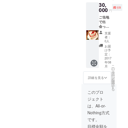
30,
買うこ
残り5
とがで
000
円
きない
ご当地
お土産
で出
を優先
会った
的にお
美味し
届けし
支援
いお土
ます ・
者：
産、美
グルメ
0人
味しい
情報コ
お届
もの、
ンシェ
け予
名産品
ルジュ
定：
を3品お
2017
とし
年08
送りい
て、
こ
月
たしま
LINEで
の
リ
す＾＾
オスス
タ
ー
・数量
メのお
ン
詳細を見る
を
限定
店を紹
選
択
品、な
介しま
す
る
かなか
す！
このプロ
買うこ
ジェクト
とがで
きない
は、All-or-
お土産
Nothing方式
を優先
的にお
です。
届けし
目標金額を
ます ・