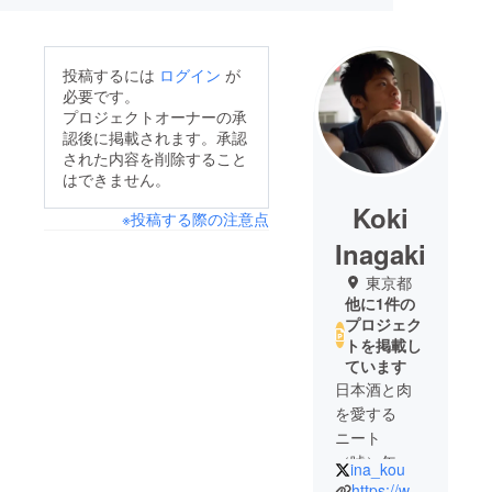
投稿するには
ログイン
が
必要です。
プロジェクトオーナーの承
認後に掲載されます。承認
された内容を削除すること
はできません。
Koki
※投稿する際の注意点
Inagaki
東京都
他に1件の
プロジェク
トを掲載し
ています
日本酒と肉
を愛する
ニート
（嘘）年間
ina_kou
300食以上を
https://www.instagram.com/gorou01/