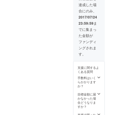
極秘グ
達成した場
ルメ情
合にのみ、
報の
LINE＠
2017/07/24
マガジ
23:59:59
ま
ンへご
招待し
でに集まっ
ます ・
た金額が
グルメ
情報コ
ファンディ
ンシェ
ングされま
ルジュ
とし
す。
て、い
つでも
LINEで
支援に関するよ
オスス
くある質問
メのお
店を紹
手数料はいく
介しま
らかかります
す！
か？
（無期
限）
目標金額に届
かなかった場
合どうなりま
すか？
支援で困った