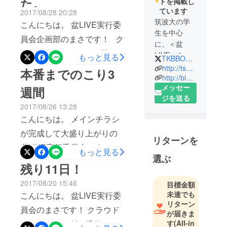
た。
トを掲載し
ロジェクト終了まであと2日
ています
2017/08/28 20:28
まだまだご支援募集中で
筑波大の学
こんにちは。 盆LIVE実行委
す。 クレジットカードから
生を中心
員会企画部のまさです！ ク
に、＜盆
のご支援は明日の夜まで受
ラウドファンディング挑戦
LIVE＞を企
もっと見る
け付けているのですが、銀
TKBBONfesta
画・運営し
終了までのこり3日という
http://tsukuba-bondance.wixsite.com/bon-live
本番までのこり3
行・コンビニからのご支援
ている実行
http://blog.livedoor.jp/bon_live/
か、2日と数時間となってし
は、今日の18:00までの受付
メッセー
委員会で
週間
まいました。 相当焦ってお
ジを送る
す。委員の
となっているらしいです。
2017/08/26 13:28
ります。 今日はちょっと、
ほとんどが
お気を付けください。 盆
こんにちは。 メインチラシ
県外出身だ
僕の盆LIVEへの思いを記事
LIVE当日まで18日。 今日も
が完成して大盛り上がりの
からこそ、
にぶつけてみました。 今僕
リターンを
全力で開催に向けた準備を
地域のみな
盆LIVE実行委員会です。 今
もっと見る
が思っていること、ぜひ多
さんと関わ
選ぶ
進めていきます。 今日はチ
日チラシが届いたので、こ
残り11日！
くの方に読んでもらいた
りながら、
ラシの配布とミーティン
れから地域の小学校や、飲
自分たちも
い。 僕はどうしても盆LIVE
2017/08/20 15:46
目標金額
グ。
つくば市民
食店に依頼に参ります！ い
を成功させたいんです。 盆
未達でも
こんにちは。 盆LIVE実行委
として主体
えーい！ さて、盆LIVE当
リターン
LIVE日記では当日スケ
員会のまさです！ クラウド
的に活動で
が届きま
日まで残すところちょうど3
きるような
ジュールや店舗、その他の
す
(All-in
ファンディングは残り11日