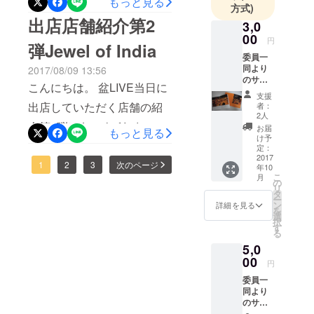
もっと見る
週間となりました。 ブログ
方式)
企画を目指
活動も紹介しています。 記
となりました！ ここ数日お
出店店舗紹介第2
していま
3,0
でも数日前からカウントダ
事はこちらから
盆期間ということで、ブロ
00
す。設立：
円
弾Jewel of India
ウンが始まっております。
グ・活動報告等の更新を休
2015年5月
委員一
そんななかクラウドファン
同より
2017/08/09 13:56
んでいましたが、そろそろ
のサン
ディングの状況はといいま
こんにちは。 盆LIVE当日に
クスレ
再開します！ ラストスパー
支援
ター お
すと、徐々に集まっており
出店していただく店舗の紹
者：
トです。 先日地域のおじさ
祭り当
2人
まして、現在71,000円とな
日の模
介第2弾はJewel of India で
お届
もっと見る
んから現金で個人協賛いた
様をお
け予
りました。みなさまたいへ
す！ 筑波大生御用達のカ
伝えす
定：
だきましたが、キャンプ
るフォ
2017
んありがとうございます。
レー屋さんで、今回で3回目
1
2
3
次のページ
年10
トブッ
ファイヤーの使い方がわか
こ
月
ク
の
今年の夏はつくばで踊りお
の出店になります！ 盆LIVE
リ
らない方からも受け付けて
タ
ー
さめをしよう！参加する全
実行委員会でもなんどお世
ン
詳細を見る
おります！メールや
を
選
択
ての人が一体となって楽し
話になったことでしょう。
す
Facebookからご連絡くださ
る
めるお祭り盆LIVE開催に向
ナンがめっちゃおいしい。
5,0
い。 クラウドファンディン
00
けて、日々邁進中でござい
詳しくは盆LIVE日記をご覧
円
グ終了まで残り11日。 盆
委員一
ます！ 盆LIVE当日までの
ください！
LIVE当日まで残り27日。 当
同より
こり21日！ クラウドファン
のサン
日ボランティアスタッフも
クスレ