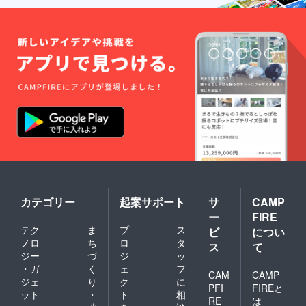
カテゴリー
起案サポート
サ
CAMP
ー
FIRE
テク
ま
プ
ス
ビ
につい
ノロ
ち
ロ
タ
ス
て
ジー
づ
ジ
ッ
・ガ
く
ェ
フ
CAM
CAMP
ジェ
り
ク
に
PFI
FIREと
ット
・
ト
相
RE
は