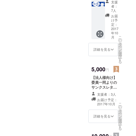
支援
ディング終了まで残り5日！
ター 盆
まだまだ募集中です。 盆
者：
LIVE当
7人
ブログ盆LIVE日記ではまと
日の模
LIVE開催に向けて日夜休ま
お届
様をお
め記事を作りましたので、
け予
ず準備中！
伝えす
定：
こちらもご覧ください！
るフォ
2017
年10
トブッ
こ
月
ク 盆
の
リ
LIVE20
タ
ー
17オリ
ン
詳細を見る
を
ジナル
選
択
タオル
す
る
お祭り
当日に
5,000
円
お越し
【法人様向け】
いただ
委員一同よりの
ける方
サンクスレター
は、盆
お祭り当日の模
LIVE20
支援者：3人
様をお伝えする
17オリ
お届け予定：
フォトブック
ジナル
こ
2017年10月
の
HP及び当日会場
タオル
リ
タ
での法人名掲載
を会場
ー
ン
にてお
詳細を見る
を
選
渡しい
択
す
たしま
る
す。申
10,000
請の際