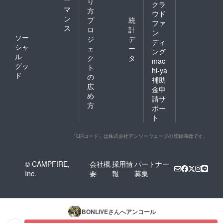
り
クラ
マ
方
ウド
ン
プ
統
ファ
ス
ロ
計
ン
ソー
ジ
デ
ディ
シャ
ェ
ー
ング
ル
ク
タ
mac
グッ
ト
hi-ya
ド
の
補助
広
金申
め
請サ
方
ポー
ト
「QRコード」は株式会社デンソーウェーブの登録商標です。
© CAMPFIRE,
会社概
採用情
パートナー
Inc.
要
報
募集
BONLIVE
さんへアンコール