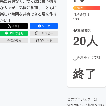
籍に関係なく、つくばに集う様々
な人々が、気軽に参加し、ともに
137%
まちづくり・地域活性化
楽しい時間を共有できる場を作り
目標金額は
100,000円
たい！
CAMPFIRE for Social Good
CAMPFIRE Creation
ポスト
シェア
支援者数
CAMPFIREふるさと納税
machi-ya
コミュニティ
LINEで送る
URLコピー
20
人
埋め込み
QRコード
募集終了まで残
り
終了
このプロジェクトは、
2017/07/03
に募集を開始