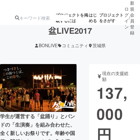
新
ロ
規
グ
会
プロジェクトを掲
はじ
プロジェクト
/
載するには
める
をさがす
イ
員
ン
登
盆LIVE2017
録
BONLIVE
コミュニティ
茨城県
人気のプロ
注目のリ
注目の新着プロ
募集終了が近いプ
もうすぐ公開
ジェクト
ターン
ジェクト
ロジェクト
されます
現在の支援総
額
アート・写真
音楽
137,
テクノロジー・ガジェット
ゲーム・サ
000
学生が運営する「盆踊り」とバン
映像・映画
書籍・雑誌
ドの「生演奏」を組み合わせた、
円
全く新しいお祭りです。年齢や国
ビジネス・起業
チャレンジ