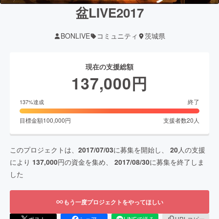
盆LIVE2017
BONLIVE
コミュニティ
茨城県
現在の支援総額
137,000
円
終了
137
%達成
目標金額
100,000
円
支援者数
20
人
このプロジェクトは、
2017/07/03
に募集を開始し、
20
人の支援
により
137,000
円の資金を集め、
2017/08/30
に募集を終了しま
した
もう一度プロジェクトをやってほしい
ポスト
シェア
LINEで送る
URLコピー