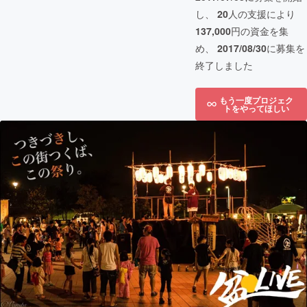
し、
20
人の支援により
137,000
円の資金を集
め、
2017/08/30
に募集を
終了しました
もう一度プロジェク
トをやってほしい