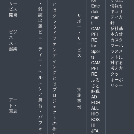
for
サー
・
と
情報セ
Ente
ビス
雑
は
キュリ
rtain
開発
誌
ク
サ
ティ方
men
出
ラ
ポ
針
t
版
ウ
ー
反社基
CAM
ビジ
ビ
ド
ト
本方針
PFI
ネ
ュ
フ
サ
カスタ
RE
ス・
ー
ァ
ー
マーハ
for
起業
テ
ン
ビ
ラスメ
Spor
ィ
デ
ス
ントに
ts
ー
ィ
対する
CAM
・
ン
考え方
PFI
ヘ
グ
クッ
RE
ル
と
キーポ
ふる
ス
は
リシー
さと
ケ
プ
実
納税
ア
ロ
施
AD
アー
舞
ジ
事
FOR
ト・
台
ェ
例
ALL
写真
・
ク
HIO
パ
ト
KOS
フ
の
HI
ォ
作
JFA
ー