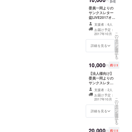
円
にその
委員一同よりの
旨をご
サンクスレター
連絡く
盆LIVE2017オリ
ださ
ジナルタオル お
い。
支援者：6人
祭り当日の模様
お届け予定：
をお伝えする
こ
2017年10月
の
フォトブックと
リ
タ
DVD お祭り当日
ー
ン
にお越しいただ
詳細を見る
を
選
ける方は、盆
択
す
LIVE2017オリジ
る
ナルタオルを会
10,000
場にてお渡しい
円
残り3
たします。申請
【法人様向け】
の際にその旨を
委員一同よりの
ご連絡くださ
サンクスレター
い。
お祭り当日の模
支援者：2人
様をお伝えする
お届け予定：
フォトブック
こ
2017年10月
の
HP及び当日会場
リ
タ
での法人名掲載
ー
ン
当日会場に飾る
詳細を見る
を
選
提灯1つ（名入
択
す
り）
る
20,000
円
残り5