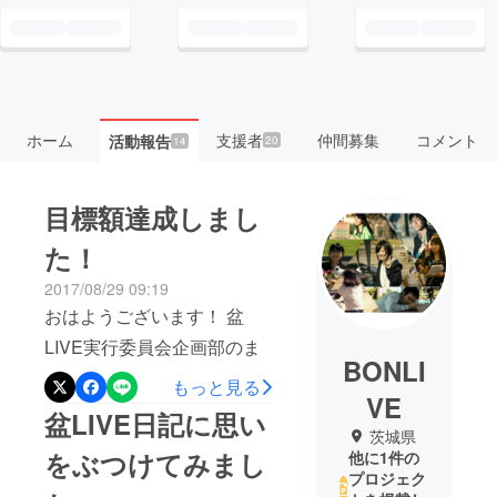
ホーム
支援者
仲間募集
コメント
活動報告
20
14
目標額達成しまし
た！
2017/08/29 09:19
おはようございます！ 盆
LIVE実行委員会企画部のま
BONLI
さです。 ついにクラウド
もっと見る
VE
ファンディングの目標額を
盆LIVE日記に思い
茨城県
達成しました！ 皆様本当に
をぶつけてみまし
他に1件の
ありがとうございます。 プ
プロジェク