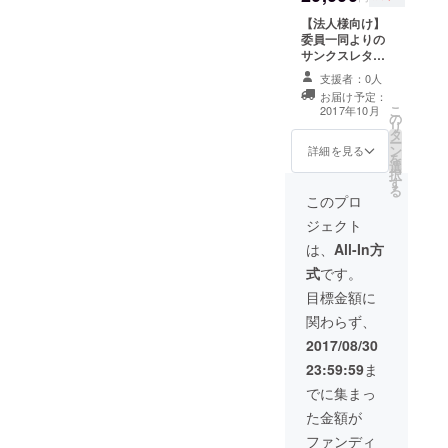
【法人様向け】
委員一同よりの
サンクスレター
お祭り当日の模
支援者：0人
様をお伝えする
お届け予定：
フォトブック
こ
2017年10月
の
HP及び当日会場
リ
タ
での法人名掲載
ー
ン
当日会場に飾る
詳細を見る
を
選
提灯2つ（名入
択
す
り）
る
このプロ
ジェクト
は、
All-In方
式
です。
目標金額に
関わらず、
2017/08/30
23:59:59
ま
でに集まっ
た金額が
ファンディ