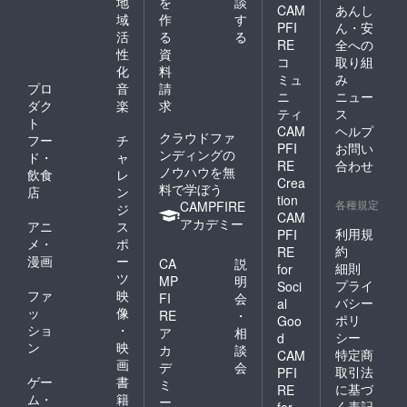
地
を
談
CAM
あんし
域
作
す
PFI
ん・安
活
る
る
RE
全への
性
資
コ
取り組
化
料
ミュ
み
プロ
音
請
ニ
ニュー
ダク
楽
求
ティ
ス
ト
CAM
ヘルプ
クラウドファ
フー
チ
PFI
お問い
ンディングの
ド・
ャ
RE
合わせ
ノウハウを無
飲食
レ
Crea
料で学ぼう
店
ン
tion
各種規定
CAMPFIRE
ジ
CAM
アカデミー
アニ
ス
利用規
PFI
メ・
ポ
約
RE
漫画
ー
CA
説
細則
for
ツ
MP
明
プライ
Soci
ファ
映
FI
会
バシー
al
ッ
像
RE
・
ポリ
Goo
ショ
・
ア
相
シー
d
ン
映
カ
談
特定商
CAM
画
デ
会
取引法
PFI
ゲー
書
ミ
に基づ
RE
ム・
籍
ー
く表記