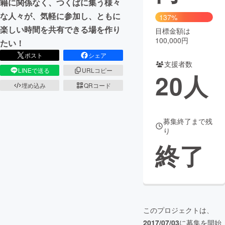
籍に関係なく、つくばに集う様々
な人々が、気軽に参加し、ともに
137%
まちづくり・地域活性化
楽しい時間を共有できる場を作り
目標金額は
100,000円
たい！
CAMPFIRE for Social Good
CAMPFIRE Creation
ポスト
シェア
支援者数
CAMPFIREふるさと納税
machi-ya
コミュニティ
LINEで送る
URLコピー
20
人
埋め込み
QRコード
募集終了まで残
り
終了
このプロジェクトは、
2017/07/03
に募集を開始