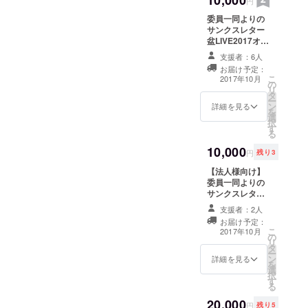
円
にその
委員一同よりの
旨をご
サンクスレター
連絡く
盆LIVE2017オリ
ださ
ジナルタオル お
い。
支援者：6人
祭り当日の模様
お届け予定：
をお伝えする
こ
2017年10月
の
フォトブックと
リ
タ
DVD お祭り当日
ー
ン
にお越しいただ
詳細を見る
を
選
ける方は、盆
択
す
LIVE2017オリジ
る
ナルタオルを会
10,000
場にてお渡しい
円
残り3
たします。申請
【法人様向け】
の際にその旨を
委員一同よりの
ご連絡くださ
サンクスレター
い。
お祭り当日の模
支援者：2人
様をお伝えする
お届け予定：
フォトブック
こ
2017年10月
の
HP及び当日会場
リ
タ
での法人名掲載
ー
ン
当日会場に飾る
詳細を見る
を
選
提灯1つ（名入
択
す
り）
る
20,000
円
残り5