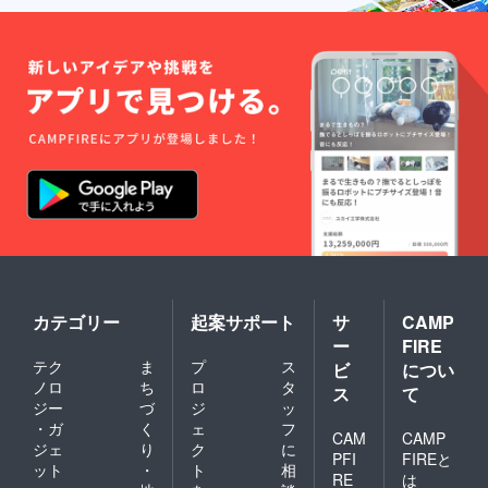
カテゴリー
起案サポート
サ
CAMP
ー
FIRE
テク
ま
プ
ス
ビ
につい
ノロ
ち
ロ
タ
ス
て
ジー
づ
ジ
ッ
・ガ
く
ェ
フ
CAM
CAMP
ジェ
り
ク
に
PFI
FIREと
ット
・
ト
相
RE
は