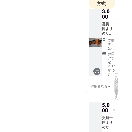
方式)
企画を目指
していま
3,0
00
す。設立：
円
2015年5月
委員一
同より
のサン
クスレ
支援
ター お
者：
祭り当
2人
日の模
お届
様をお
け予
伝えす
定：
るフォ
2017
年10
トブッ
こ
月
ク
の
リ
タ
ー
ン
詳細を見る
を
選
択
す
る
5,0
00
円
委員一
同より
のサン
クスレ