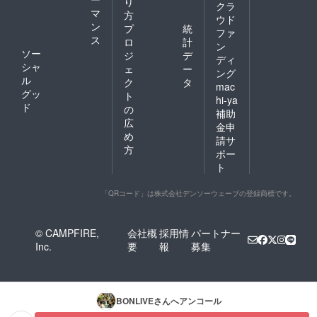
り
クラ
マ
方
ウド
ン
プ
統
ファ
ス
ロ
計
ン
ソー
ジ
デ
ディ
シャ
ェ
ー
ング
ル
ク
タ
mac
グッ
ト
hi-ya
ド
の
補助
広
金申
め
請サ
方
ポー
ト
「QRコード」は株式会社デンソーウェーブの登録商標です。
© CAMPFIRE,
会社概
採用情
パートナー
Inc.
要
報
募集
BONLIVE
さんへアンコール