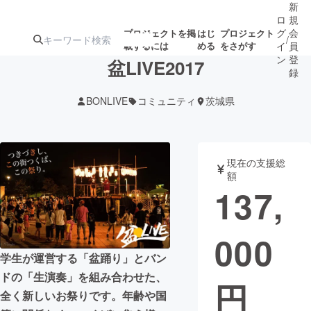
新
ロ
規
グ
会
プロジェクトを掲
はじ
プロジェクト
/
載するには
める
をさがす
イ
員
ン
登
盆LIVE2017
録
BONLIVE
コミュニティ
茨城県
人気のプロ
注目のリ
注目の新着プロ
募集終了が近いプ
もうすぐ公開
ジェクト
ターン
ジェクト
ロジェクト
されます
現在の支援総
額
アート・写真
音楽
137,
テクノロジー・ガジェット
ゲーム・サ
000
学生が運営する「盆踊り」とバン
映像・映画
書籍・雑誌
ドの「生演奏」を組み合わせた、
円
全く新しいお祭りです。年齢や国
ビジネス・起業
チャレンジ