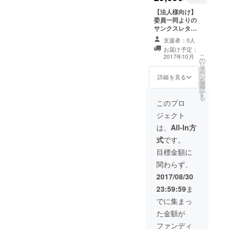
【法人様向け】
委員一同よりの
サンクスレター
お祭り当日の模
支援者：0人
様をお伝えする
お届け予定：
フォトブック
こ
2017年10月
の
HP及び当日会場
リ
タ
での法人名掲載
ー
ン
当日会場に飾る
詳細を見る
を
選
提灯2つ（名入
択
す
り）
る
このプロ
ジェクト
は、
All-In方
式
です。
目標金額に
関わらず、
2017/08/30
23:59:59
ま
でに集まっ
た金額が
ファンディ