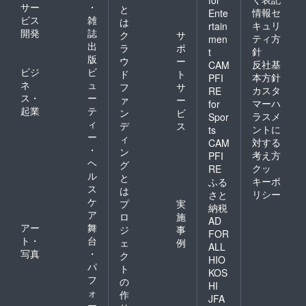
for
サー
・
と
情報セ
Ente
ビス
雑
は
キュリ
rtain
開発
誌
ク
サ
ティ方
men
出
ラ
ポ
針
t
版
ウ
ー
反社基
CAM
ビジ
ビ
ド
ト
本方針
PFI
ネ
ュ
フ
サ
カスタ
RE
ス・
ー
ァ
ー
マーハ
for
起業
テ
ン
ビ
ラスメ
Spor
ィ
デ
ス
ントに
ts
ー
ィ
対する
CAM
・
ン
考え方
PFI
ヘ
グ
クッ
RE
ル
と
キーポ
ふる
ス
は
リシー
さと
ケ
プ
実
納税
ア
ロ
施
AD
アー
舞
ジ
事
FOR
ト・
台
ェ
例
ALL
写真
・
ク
HIO
パ
ト
KOS
フ
の
HI
ォ
作
JFA
ー