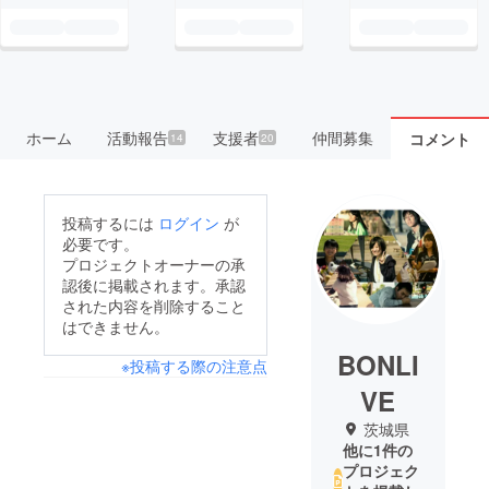
ホーム
活動報告
支援者
仲間募集
コメント
14
20
投稿するには
ログイン
が
必要です。
プロジェクトオーナーの承
認後に掲載されます。承認
された内容を削除すること
はできません。
BONLI
※投稿する際の注意点
VE
茨城県
他に1件の
プロジェク