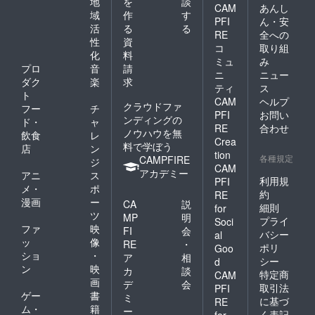
地
を
談
CAM
あんし
域
作
す
PFI
ん・安
活
る
る
RE
全への
性
資
コ
取り組
化
料
ミュ
み
プロ
音
請
ニ
ニュー
ダク
楽
求
ティ
ス
ト
CAM
ヘルプ
クラウドファ
フー
チ
PFI
お問い
ンディングの
ド・
ャ
RE
合わせ
ノウハウを無
飲食
レ
Crea
料で学ぼう
店
ン
tion
各種規定
CAMPFIRE
ジ
CAM
アカデミー
アニ
ス
利用規
PFI
メ・
ポ
約
RE
漫画
ー
CA
説
細則
for
ツ
MP
明
プライ
Soci
ファ
映
FI
会
バシー
al
ッ
像
RE
・
ポリ
Goo
ショ
・
ア
相
シー
d
ン
映
カ
談
特定商
CAM
画
デ
会
取引法
PFI
ゲー
書
ミ
に基づ
RE
ム・
籍
ー
く表記