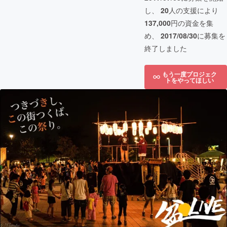
し、
20
人の支援により
137,000
円の資金を集
め、
2017/08/30
に募集を
終了しました
もう一度プロジェク
トをやってほしい