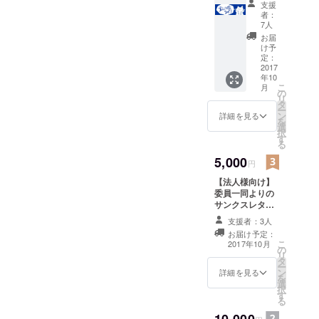
支援
ター 盆
者：
LIVE当
7人
日の模
お届
様をお
け予
伝えす
定：
るフォ
2017
年10
トブッ
こ
月
ク 盆
の
リ
LIVE20
タ
ー
17オリ
ン
詳細を見る
を
ジナル
選
択
タオル
す
る
お祭り
当日に
5,000
円
お越し
【法人様向け】
いただ
委員一同よりの
ける方
サンクスレター
は、盆
お祭り当日の模
LIVE20
支援者：3人
様をお伝えする
17オリ
お届け予定：
フォトブック
ジナル
こ
2017年10月
の
HP及び当日会場
タオル
リ
タ
での法人名掲載
を会場
ー
ン
にてお
詳細を見る
を
選
渡しい
択
す
たしま
る
す。申
10,000
請の際