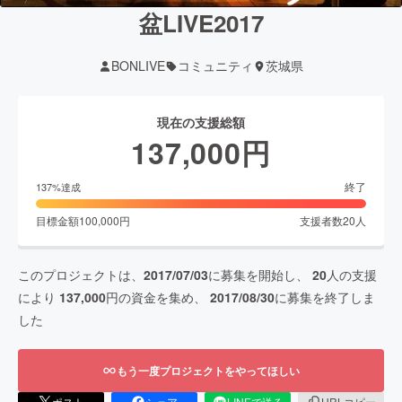
盆LIVE2017
BONLIVE
コミュニティ
茨城県
現在の支援総額
137,000
円
終了
137
%達成
目標金額
100,000
円
支援者数
20
人
このプロジェクトは、
2017/07/03
に募集を開始し、
20
人の支援
により
137,000
円の資金を集め、
2017/08/30
に募集を終了しま
した
もう一度プロジェクトをやってほしい
ポスト
シェア
LINEで送る
URLコピー