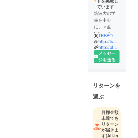
トを掲載し
ています
筑波大の学
生を中心
に、＜盆
LIVE＞を企
TKBBONfesta
画・運営し
http://tsukuba-bondance.wixsite.com/bon-live
ている実行
http://blog.livedoor.jp/bon_live/
メッセー
委員会で
ジを送る
す。委員の
ほとんどが
県外出身だ
からこそ、
リターンを
地域のみな
さんと関わ
選ぶ
りながら、
自分たちも
目標金額
つくば市民
未達でも
として主体
リターン
的に活動で
が届きま
きるような
す
(All-in