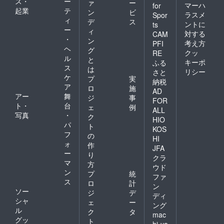
ス・
ー
ァ
ー
マーハ
for
起業
テ
ン
ビ
ラスメ
Spor
ィ
デ
ス
ントに
ts
ー
ィ
対する
CAM
・
ン
考え方
PFI
ヘ
グ
クッ
RE
ル
と
キーポ
ふる
ス
は
リシー
さと
ケ
プ
実
納税
ア
ロ
施
AD
アー
舞
ジ
事
FOR
ト・
台
ェ
例
ALL
写真
・
ク
HIO
パ
ト
KOS
フ
の
HI
ォ
作
JFA
ー
り
クラ
マ
方
ウド
ン
プ
統
ファ
ス
ロ
計
ン
ソー
ジ
デ
ディ
シャ
ェ
ー
ング
ル
ク
タ
mac
グッ
ト