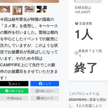
3%
目標金額は
まちづくり・地域活性化
105,000円
今回は経年変化が特徴の国産の
支援者数
CAMPFIRE for Social Good
CAMPFIRE Creation
「ヌメ革」を使用し、キーケース
1
人
CAMPFIREふるさと納税
machi-ya
コミュニティ
の製作を行いました。普段は都内
を中心としたイベントでの販売に
注力していますが、このような状
募集終了まで残
況でお披露目が先延ばしになって
り
います。そのため今回は
終了
CAMPFIRE上にて先行でこの新
作のお披露目をさせていただきま
す！
ポスト
シェア
LINEで送る
URLコピー
このプロジェクトは、
埋め込み
QRコード
2020/06/04
に募集を開始
し、
1
人の支援により