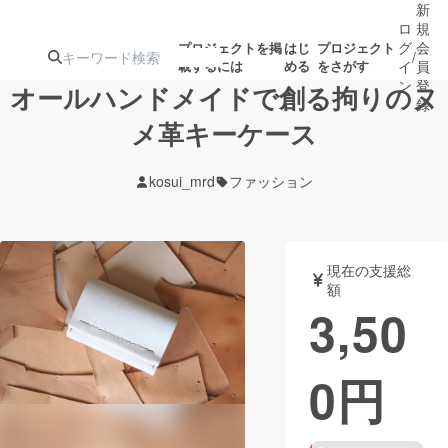
新
ロ
規
グ
会
プロジェクトを掲
はじ
プロジェクト
/
載するには
める
をさがす
イ
員
ン
登
オールハンドメイドで創る拘りのヌ
録
メ革キーケース
人気のプロ
注目のリ
注目の新着プロ
募集終了が近いプ
もうすぐ公開
kosui_mrd
ファッション
ジェクト
ターン
ジェクト
ロジェクト
されます
アート・写真
音楽
現在の支援総
額
3,50
テクノロジー・ガジェット
ゲーム・サ
0
円
映像・映画
書籍・雑誌
ビジネス・起業
チャレンジ