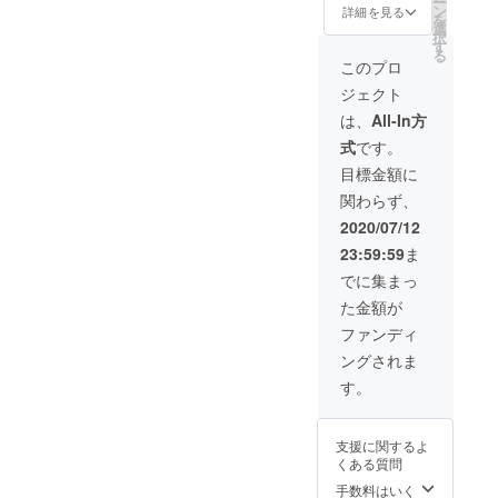
ー
然に馴染む
ン
詳細を見る
を
選
革製品を目
択
す
る
指していま
このプロ
す。
ジェクト
は、
All-In方
Universal –
式
です。
普遍的・誰
目標金額に
でも使える
関わらず、
性別や年代
2020/07/12
を問わず。
シンプルか
23:59:59
ま
つニュート
でに集まっ
ラルなデザ
た金額が
インで、ど
ファンディ
んなライフ
ングされま
スタイルに
す。
も寄り添
い、長く愛
支援に関するよ
される存在
くある質問
に。
手数料はいく