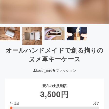
オールハンドメイドで創る拘りの
ヌメ革キーケース
kosui_mrd
ファッション
現在の支援総額
3,500
円
終了
3
%達成