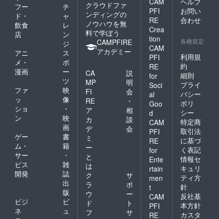
CAM
ヘルプ
クラウドファ
フー
チ
PFI
お問い
ンディングの
ド・
ャ
RE
合わせ
ノウハウを無
飲食
レ
Crea
料で学ぼう
店
ン
tion
各種規定
CAMPFIRE
ジ
CAM
アカデミー
アニ
ス
利用規
PFI
メ・
ポ
約
RE
漫画
ー
CA
説
細則
for
ツ
MP
明
プライ
Soci
ファ
映
FI
会
バシー
al
ッ
像
RE
・
ポリ
Goo
ショ
・
ア
相
シー
d
ン
映
カ
談
特定商
CAM
画
デ
会
取引法
PFI
ゲー
書
ミ
に基づ
RE
ム・
籍
ー
く表記
for
サー
・
と
情報セ
Ente
ビス
雑
は
キュリ
rtain
開発
誌
ク
サ
ティ方
men
出
ラ
ポ
針
t
版
ウ
ー
反社基
CAM
ビジ
ビ
ド
ト
本方針
PFI
ネ
ュ
フ
サ
カスタ
RE