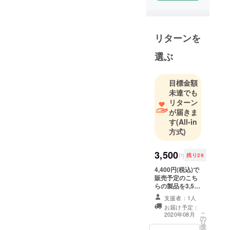
ランドの核
となる“4つの
U”をコンセ
リターンを
プトに掲げ
ています。
選ぶ
⸻
目標金額
未達でも
Utility – 実用
リターン
性・有用性
が届きま
毎日使うも
す
(All-in
方式)
のだからこ
そ、無駄の
3,500
ない設計と
円
残り29
確かな品質
4,400円(税込)で
を。
販売予定のこち
らの製品を3,500
使いやすさ
円(消費税・送料
支援者：1人
を追求し、
込)でお送りさせ
お届け予定：
手に取った
ていただきま
こ
2020年08月
の
す。
瞬間から自
リ
タ