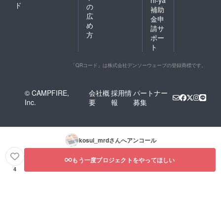
hi-ya
ド
の
補助
広
金申
め
請サ
方
ポー
ト
「QRコード」は株式会社デンソーウェーブの登録商標です。
© CAMPFIRE,
会社概
採用情
パートナー
Inc.
要
報
募集
kosui_mrd
さんへアンコール
もう一度プロジェクトをやってほしい
4