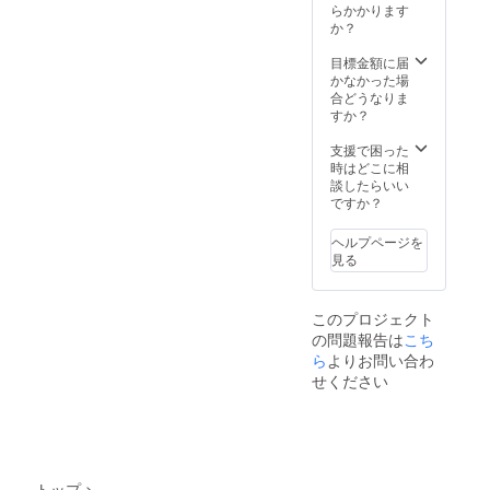
らかかります
Uplift – 気分
か？
を上げる・
目標金額に届
生活を豊か
かなかった場
にする
合どうなりま
すか？
バッグの中
に“お気に入
支援で困った
り”があるだ
時はどこに相
談したらいい
けで、ふと
ですか？
気持ちが前
向きにな
ヘルプページを
見る
る。
そんな小さ
な豊かさ
このプロジェクト
を、毎日の
の問題報告は
こち
暮らしに
ら
よりお問い合わ
せください
そっと添え
ます。
Unending –
終わりのな
トップ
>