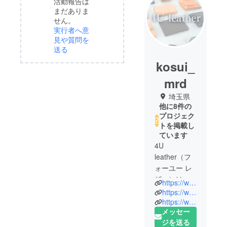
活動報告は
まだありま
せん。
実行者へ意
見や質問を
送る
kosui_
mrd
埼玉県
他に8件の
プロジェク
トを掲載し
ています
4U
leather（フ
ォーユー レ
ザー）は、
https://www.instagram.com/4u_leather_mrd/
“for you”──
https://www.tiktok.com/@4u_leather_mrd
あなたのた
https://www.youtube.com/@4uleather
メッセー
めに。
ジを送る
そして、ブ