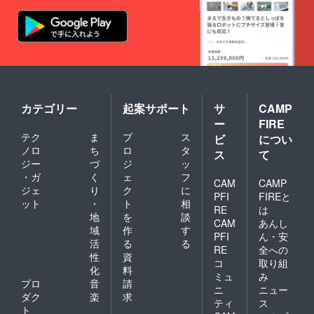
カテゴリー
起案サポート
サ
CAMP
ー
FIRE
テク
ま
プ
ス
ビ
につい
ノロ
ち
ロ
タ
ス
て
ジー
づ
ジ
ッ
・ガ
く
ェ
フ
CAM
CAMP
ジェ
り
ク
に
PFI
FIREと
ット
・
ト
相
RE
は
地
を
談
CAM
あんし
域
作
す
PFI
ん・安
活
る
る
RE
全への
性
資
コ
取り組
化
料
ミュ
み
プロ
音
請
ニ
ニュー
ダク
楽
求
ティ
ス
ト