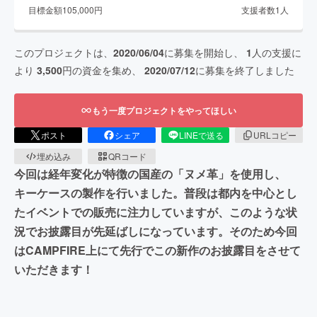
目標金額
105,000
円
支援者数
1
人
このプロジェクトは、
2020/06/04
に募集を開始し、
1
人の支援に
より
3,500
円の資金を集め、
2020/07/12
に募集を終了しました
もう一度プロジェクトをやってほしい
ポスト
シェア
LINEで送る
URLコピー
埋め込み
QRコード
今回は経年変化が特徴の国産の「ヌメ革」を使用し、
キーケースの製作を行いました。普段は都内を中心とし
たイベントでの販売に注力していますが、このような状
況でお披露目が先延ばしになっています。そのため今回
はCAMPFIRE上にて先行でこの新作のお披露目をさせて
いただきます！