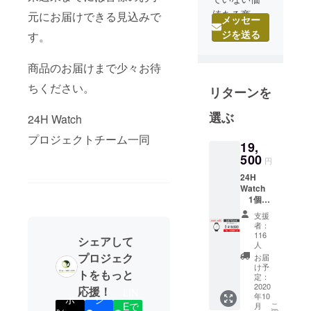
値ある商品
元にお届けできる見込みで
メッセー
やサービス
ジを送る
す。
が星の数ほ
どありま
商品のお届けまで少々お待
す。
ちください。
リターンを
私たちShop
MakiMakiは
選ぶ
24H Watch
独自の経験
とノウハウ
プロジェクトチーム一同
19,
を活用しな
500
円
がらちょっ
24H
と変ったも
Watch
の、面白い
1個
⼀般販
ものをより
支援
売予定
者：
多くのお客
価格
116
シェアして
様へお届け
￥24,00
人
0
プロジェク
お届
してまいり
↓↓↓↓↓
け予
トをもっと
ました。
machi-
定：
2020
ya割
豊かな生活
応援！
LIN
年10
ポ
シ
￥4,500
を送るため
Eで
こ
月
割引