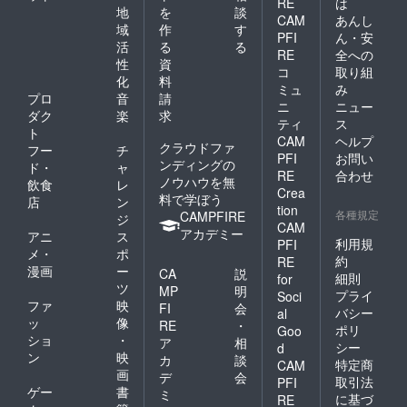
RE
は
地
を
談
CAM
あんし
域
作
す
PFI
ん・安
活
る
る
RE
全への
性
資
コ
取り組
化
料
ミュ
み
プロ
音
請
ニ
ニュー
ダク
楽
求
ティ
ス
ト
CAM
ヘルプ
クラウドファ
フー
チ
PFI
お問い
ンディングの
ド・
ャ
RE
合わせ
ノウハウを無
飲食
レ
Crea
料で学ぼう
店
ン
tion
各種規定
CAMPFIRE
ジ
CAM
アカデミー
アニ
ス
利用規
PFI
メ・
ポ
約
RE
漫画
ー
CA
説
細則
for
ツ
MP
明
プライ
Soci
ファ
映
FI
会
バシー
al
ッ
像
RE
・
ポリ
Goo
ショ
・
ア
相
シー
d
ン
映
カ
談
特定商
CAM
画
デ
会
取引法
PFI
ゲー
書
ミ
に基づ
RE