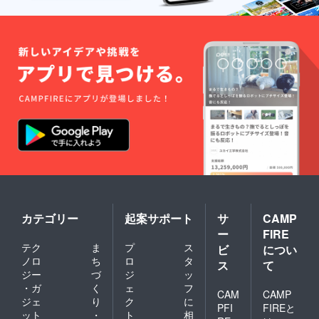
カテゴリー
起案サポート
サ
CAMP
ー
FIRE
テク
ま
プ
ス
ビ
につい
ノロ
ち
ロ
タ
ス
て
ジー
づ
ジ
ッ
・ガ
く
ェ
フ
CAM
CAMP
ジェ
り
ク
に
PFI
FIREと
ット
・
ト
相