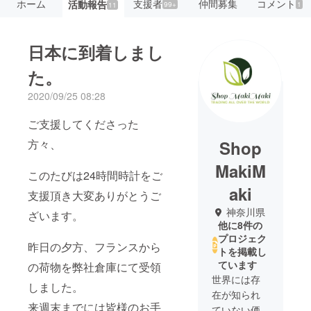
ホーム
支援者
仲間募集
コメント
活動報告
99+
1
11
日本に到着しまし
た。
2020/09/25 08:28
ご支援してくださった
方々、
Shop
MakiM
このたびは24時間時計をご
aki
支援頂き大変ありがとうご
神奈川県
ざいます。
他に8件の
プロジェク
昨日の夕方、フランスから
トを掲載し
ています
の荷物を弊社倉庫にて受領
世界には存
しました。
在が知られ
来週末までには皆様のお手
ていない価