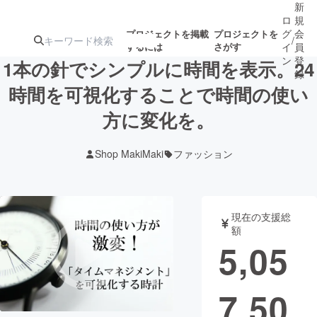
新
ロ
規
グ
会
プロジェクトを掲載
プロジェクトを
/
するには
さがす
イ
員
ン
登
1本の針でシンプルに時間を表示。24
録
時間を可視化することで時間の使い
方に変化を。
人気のプロ
注目のリ
注目の新着プロ
募集終了が近いプ
もうすぐ公開
ジェクト
ターン
ジェクト
ロジェクト
されます
Shop MakiMaki
ファッション
アート・写真
音楽
現在の支援総
テクノロジー・ガジェット
ゲーム・サ
額
5,05
映像・映画
書籍・雑誌
7,50
ビジネス・起業
チャレンジ