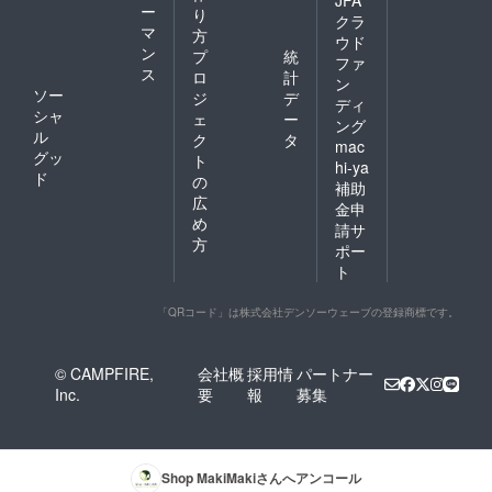
ー
り
クラ
マ
方
ウド
ン
プ
統
ファ
ス
ロ
計
ン
ソー
ジ
デ
ディ
シャ
ェ
ー
ング
ル
ク
タ
mac
グッ
ト
hi-ya
ド
の
補助
広
金申
め
請サ
方
ポー
ト
「QRコード」は株式会社デンソーウェーブの登録商標です。
© CAMPFIRE,
会社概
採用情
パートナー
Inc.
要
報
募集
Shop MakiMaki
さんへアンコール