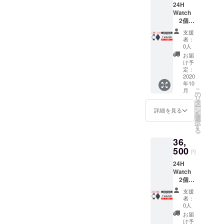
24H
下さい
Watch
2個
⼀般販
支援
売予定
者：
価格
0人
￥48,00
お届
0
け予
↓↓↓↓↓
定：
早割
2020
年10
￥12,00
こ
月
0割引
の
リ
￥36,00
タ
ー
0 ※税込
ン
詳細を見る
を
み、送
選
択
料込み
す
る
※ダイヤ
36,
ルとベ
ルトを
500
円
お選び
24H
下さい
Watch
2個
⼀般販
支援
売予定
者：
価格
0人
￥48,00
お届
0
け予