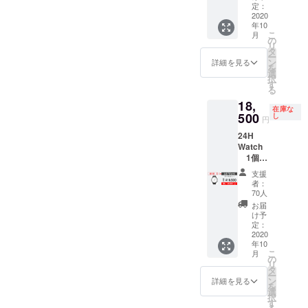
↓↓↓↓↓
定：
machi-
2020
年10
ya割
こ
月
￥11,50
の
リ
0割引
タ
ー
￥36,50
ン
詳細を見る
を
0 ※税込
選
択
み、送
す
る
料込み
18,
※ダイヤ
在庫な
ルとベ
500
し
円
ルトを
24H
お選び
Watch
下さい
1個
⼀般販
支援
売予定
者：
価格
70人
￥24,00
お届
0
け予
↓↓↓↓↓
定：
超早割
2020
年10
￥5,500
こ
月
割引
の
リ
￥18,50
タ
ー
0 ※税込
ン
詳細を見る
を
み、送
選
択
料込み
す