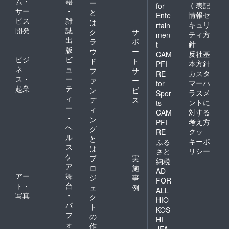
ム・
籍
ー
く表記
for
サー
・
と
情報セ
Ente
ビス
雑
は
キュリ
rtain
開発
誌
ク
サ
ティ方
men
出
ラ
ポ
針
t
版
ウ
ー
反社基
CAM
ビジ
ビ
ド
ト
本方針
PFI
ネ
ュ
フ
サ
カスタ
RE
ス・
ー
ァ
ー
マーハ
for
起業
テ
ン
ビ
ラスメ
Spor
ィ
デ
ス
ントに
ts
ー
ィ
対する
CAM
・
ン
考え方
PFI
ヘ
グ
クッ
RE
ル
と
キーポ
ふる
ス
は
リシー
さと
ケ
プ
実
納税
ア
ロ
施
AD
アー
舞
ジ
事
FOR
ト・
台
ェ
例
ALL
写真
・
ク
HIO
パ
ト
KOS
フ
の
HI
ォ
作
JFA