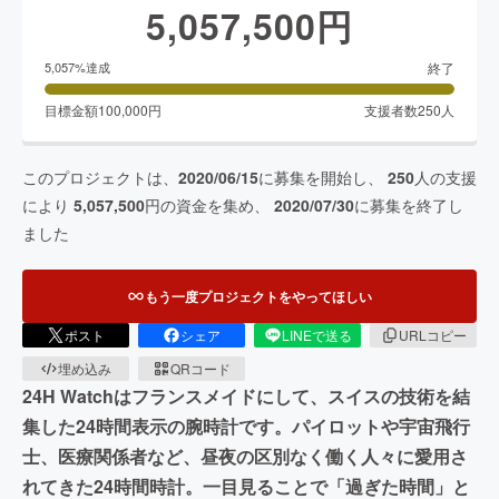
5,057,500
円
終了
5,057
%達成
目標金額
100,000
円
支援者数
250
人
このプロジェクトは、
2020/06/15
に募集を開始し、
250
人の支援
により
5,057,500
円の資金を集め、
2020/07/30
に募集を終了し
ました
もう一度プロジェクトをやってほしい
ポスト
シェア
LINEで送る
URLコピー
埋め込み
QRコード
24H Watchはフランスメイドにして、スイスの技術を結
集した24時間表示の腕時計です。パイロットや宇宙飛行
士、医療関係者など、昼夜の区別なく働く人々に愛用さ
れてきた24時間時計。一目見ることで「過ぎた時間」と