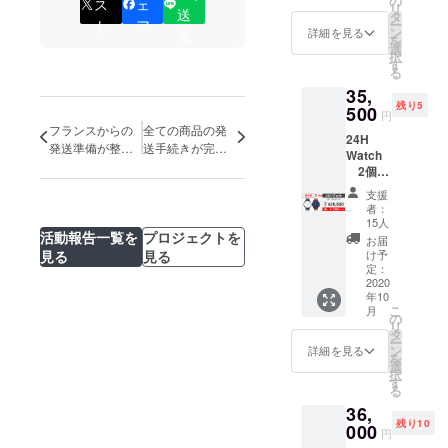
の
ス
ェ
リ
の提案をし
送
￥19,50
タ
ト
ア
ー
0 ※税込
ン
ながら皆さ
詳細を見る
る
を
み、送
選
まとハッ
択
料込み
す
る
ピーになれ
※ダイヤ
35,
ルとベ
るような商
残り5
500
ルトを
円
品を提案し
お選び
フランスからの
全ての商品の発
24H
下さい
ていきたい
発送準備が整い
送手続きが完了
Watch
と考えてお
ました
しました。
2個
⼀般販
ります。
支援
売予定
者：
価格
15人
￥48,00
活動報告一覧を
プロジェクトを
お届
0
見る
見る
け予
↓↓↓↓↓
定：
超早割
2020
年10
￥12,50
こ
月
0割引
の
リ
￥35,50
タ
ー
0 ※税込
ン
詳細を見る
を
み、送
選
択
料込み
す
る
※ダイヤ
36,
ルとベ
残り10
ルトを
000
円
お選び