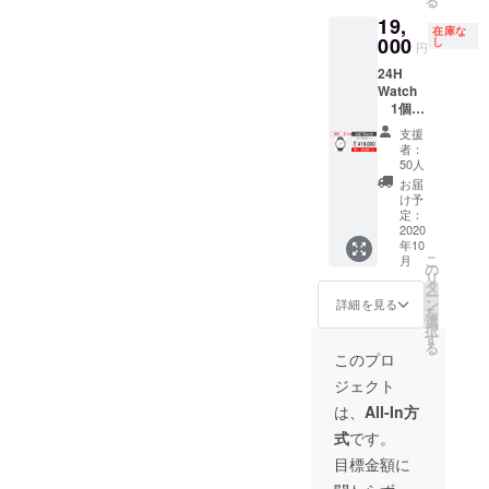
る
※ダイヤ
19,
ルとベ
在庫な
ルトを
000
し
円
お選び
24H
下さい
Watch
1個
⼀般販
支援
売予定
者：
価格
50人
￥24,00
お届
0
け予
↓↓↓↓↓
定：
早割
2020
年10
￥5,000
こ
月
割引
の
リ
￥19,00
タ
ー
0 ※税込
ン
詳細を見る
を
み、送
選
択
料込み
す
る
※ダイヤ
このプロ
ルとベ
ジェクト
ルトを
お選び
は、
All-In方
下さい
式
です。
目標金額に