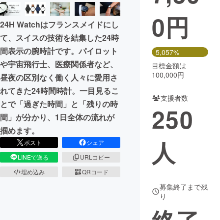
0
円
まちづくり・地域活性化
24H Watchはフランスメイドにし
て、スイスの技術を結集した24時
CAMPFIRE for Social Good
CAMPFIRE Creation
間表示の腕時計です。パイロット
5,057%
CAMPFIREふるさと納税
machi-ya
コミュニティ
や宇宙飛行士、医療関係者など、
目標金額は
100,000円
昼夜の区別なく働く人々に愛用さ
れてきた24時間時計。一目見るこ
支援者数
とで「過ぎた時間」と「残りの時
250
間」が分かり、1日全体の流れが
掴めます。
人
ポスト
シェア
LINEで送る
URLコピー
埋め込み
QRコード
募集終了まで残
り