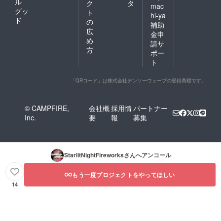
ル
ク
タ
mac
グッ
ト
hi-ya
ド
の
補助
広
金申
め
請サ
方
ポー
ト
「QRコード」は株式会社デンソーウェーブの登録商標です。
© CAMPFIRE,
会社概
採用情
パートナー
Inc.
要
報
募集
StarlitNightFireworks
さんへアンコール
もう一度プロジェクトをやってほしい
14