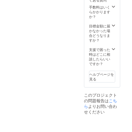
を会場
にて配
手数料はいく
布いた
らかかります
しま
か？
す。1.8
ｍ×5.4
目標金額に届
ｍの
かなかった場
シート
合どうなりま
となり
すか？
ます。
※1回の
支援で困った
決済に
時はどこに相
220円の
談したらいい
手数料
ですか？
がかか
ります
ヘルプページを
ので、
見る
複数の
場合は
まとめ
このプロジェクト
て購入
の問題報告は
こち
がお得
です
ら
よりお問い合わ
せください