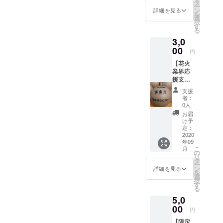
信！限
タ
発注は
ー
定URL
ン
します
詳細を見る
を
をリ
選
が、お
択
ターン
す
断りさ
る
として
れた場
3,0
お届け
合は繰
しま
00
り上げ
円
す。 ま
となり
【花火
た、ご
ます。
業界応
自宅で
1口1票
援支援
楽しめ
とし支
金3,000
る子供
援金額
支援
円～】
に大人
の90%
者：
御礼ポ
気の
0人
（経費
スト
2000円
を差し
お届
カード
分の国
け予
引いた
支援金
産おも
定：
分）が
額は任
2020
ちゃ花
指定業
年09
意で引
火をリ
者様に
こ
月
き上げ
ターン
の
お渡し
リ
可能で
としま
タ
＋打ち
ー
す。ご
す。 画
ン
詳細を見る
上げ経
を
検討頂
像はイ
選
費とな
択
ければ
メージ
す
りま
る
幸いで
です。
す。 花
5,0
す。 備
おも
火業界
考欄に
00
ちゃ花
応援支
円
応援し
火の内
援金の
【限定
ている