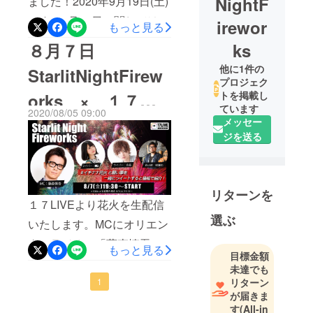
NightF
ました！2020年9月19日(土)
です。8月29日に関しては、
irewor
もっと見る
お盆明けの2週間後というこ
ks
８月７日
とでコロナの感染拡大警戒
他に1件の
StarlitNightFirew
が予想されます。9月中旬に
プロジェク
トを掲載し
orks × １７
は収束に向かっているだろ
ています
2020/08/05 09:00
うと判断し、9月開催に決定
LIVEのライブ配信
メッセー
ジを送る
させていただきました。引
について
き続きよろしくお願いしま
す！！
リターンを
１７LIVEより花火を生配信
選ぶ
いたします。MCにオリエン
タルラジオの「藤森慎吾さ
もっと見る
目標金額
ん」ゲストに人気１７ライ
未達でも
バー「MELさん」「会長さ
リターン
1
が届きま
ん」をお招きしての配信と
す
(All-in