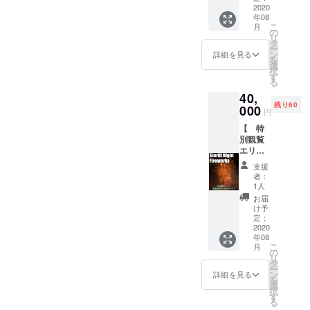
円の手
ケット
2020
花火を
発注は
数料が
年08
をリ
リター
します
かかり
こ
月
ターン
ンとし
の
が、お
ますの
リ
とさせ
ます。
タ
断りさ
で、複
ー
て頂き
画像は
ン
れた場
詳細を見る
数の場
を
ます。
イメー
選
合繰り
合はま
択
車のナ
ジで
す
上げと
とめて
る
ンバー
す。お
なりま
購入が
40,
が来場
もちゃ
す。 1
お得で
残り60
チケッ
000
花火の
口1票と
円
す。
トがわ
内容は
し支援
【 特
りにな
変更に
金額の
別観覧
りま
なる可
90%
エリア
す。 備
能性が
（経費
２列目
考欄に
ありま
を差し
支援
～４列
車両ナ
す。 ※1
引いた
者：
目花火
ンバー
回の決
1人
分）か
大会チ
をお書
済に220
らポス
お届
ケッ
きくだ
円の手
け予
トカー
ト 】
さい。
定：
数料が
ド600円
普通自
2020
※車に花
かかり
を差し
年08
動車1台
火の灰
ますの
引いた
こ
月
分チ
が落ち
の
で、複
額が指
リ
ケット
ること
タ
数の場
定業者
ー
をリ
があり
ン
合はま
詳細を見る
様にお
を
ターン
ます。
選
とめて
渡し＋
択
とさせ
シート
す
購入が
打ち上
る
て頂き
で覆う
お得で
げ経費