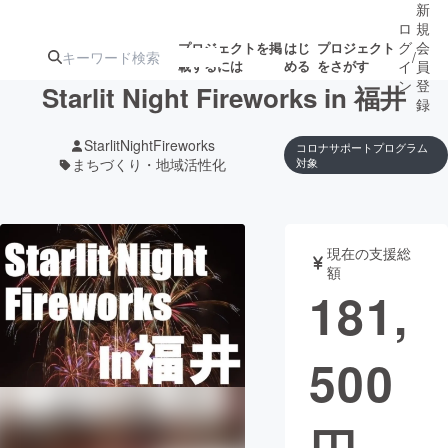
新
ロ
規
グ
会
プロジェクトを掲
はじ
プロジェクト
/
載するには
める
をさがす
イ
員
ン
登
Starlit Night Fireworks in 福井
録
StarlitNightFireworks
コロナサポートプログラム
まちづくり・地域活性化
対象
人気のプロ
注目のリ
注目の新着プロ
募集終了が近いプ
もうすぐ公開
ジェクト
ターン
ジェクト
ロジェクト
されます
現在の支援総
アート・写真
音楽
額
181,
テクノロジー・ガジェット
ゲーム・サ
500
映像・映画
書籍・雑誌
ビジネス・起業
チャレンジ