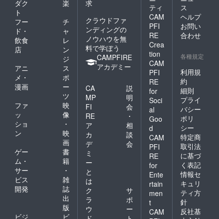
ダク
楽
求
ティ
ス
ト
CAM
ヘルプ
クラウドファ
フー
チ
PFI
お問い
ンディングの
ド・
ャ
RE
合わせ
ノウハウを無
飲食
レ
Crea
料で学ぼう
店
ン
tion
各種規定
CAMPFIRE
ジ
CAM
アカデミー
アニ
ス
利用規
PFI
メ・
ポ
約
RE
漫画
ー
CA
説
細則
for
ツ
MP
明
プライ
Soci
ファ
映
FI
会
バシー
al
ッ
像
RE
・
ポリ
Goo
ショ
・
ア
相
シー
d
ン
映
カ
談
特定商
CAM
画
デ
会
取引法
PFI
ゲー
書
ミ
に基づ
RE
ム・
籍
ー
く表記
for
サー
・
と
情報セ
Ente
ビス
雑
は
キュリ
rtain
開発
誌
ク
サ
ティ方
men
出
ラ
ポ
針
t
版
ウ
ー
反社基
CAM
ビジ
ビ
ド
ト