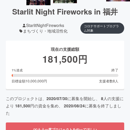
Starlit Night Fireworks in 福井
StarlitNightFireworks
コロナサポートプログラ
まちづくり・地域活性化
ム対象
現在の支援総額
181,500
円
終了
1
%達成
目標金額
10,000,000
円
支援者数
8
人
このプロジェクトは、
2020/07/30
に募集を開始し、
8
人の支援に
より
181,500
円の資金を集め、
2020/08/24
に募集を終了しまし
た
もう一度プロジェクトをやってほしい