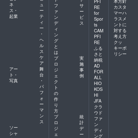
本方針
PFI
ネ
ュ
フ
サ
カスタ
RE
ス・
ー
ァ
ー
マーハ
for
起業
テ
ン
ビ
ラスメ
Spor
ィ
デ
ス
ントに
ts
ー
ィ
対する
CAM
・
ン
考え方
PFI
ヘ
グ
クッ
RE
ル
と
キーポ
ふる
ス
は
リシー
さと
ケ
プ
実
納税
ア
ロ
施
AD
アー
舞
ジ
事
FOR
ト・
台
ェ
例
ALL
写真
・
ク
HIO
パ
ト
KOS
フ
の
HI
ォ
作
JFA
ー
り
クラ
マ
方
ウド
ン
プ
統
ファ
ス
ロ
計
ン
ソー
ジ
デ
ディ
シャ
ェ
ー
ング