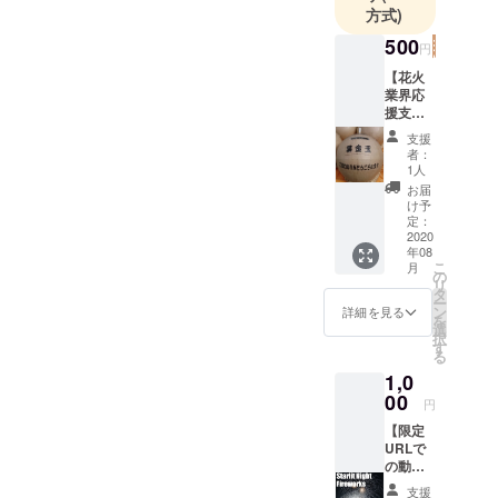
なります。８月７日１９：
方式)
500
３０～は是非１７LIVEで花
円
火をお楽しみください！！
【花火
業界応
８月７日に打ちあがる花火
援支援
金】 お
の倍以上の花火が福井では
支援
礼の
者：
メール
お楽しみいただけます！ラ
1人
をリ
お届
イブ配信で福井の予習をし
ターン
け予
とさせ
定：
ましょう♪♪♪下記より視聴
て頂け
2020
年08
ます。
できます！
こ
月
支援金
の
リ
額は任
↓↓↓↓↓↓↓↓↓↓↓↓↓↓↓↓↓
タ
ー
意で引
ン
詳細を見る
を
↓↓↓↓↓↓↓↓↓↓↓↓↓↓↓htt
き上げ
選
択
可能で
す
ps://17appv2.onelink.me/D7
る
す。ご
1,0
検討頂
OH?
ければ
00
円
幸いで
pid=InappShare&amp;af_c_i
【限定
す。 備
d=profilepage&amp;af_dp=
URLで
考欄に
の動画
応援し
media17://v2/streamer_profil
配信】
ている
支援