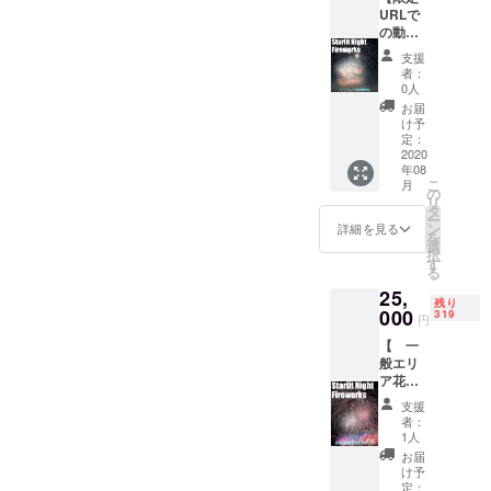
容は変
内訳は
URLで
花火業
更にな
全て公
の動画
者をお
る可能
式ホー
配信
知らせ
性があ
ムペー
支援
＋ お
くださ
りま
者：
ジにて
もちゃ
い。製
す。 ※1
0人
公表い
花火】
造メー
回の決
お届
たしま
花火大
カーに
済に220
け予
す。 皆
会のダ
限らず
定：
円の手
様から
イジェ
2020
すべて
数料が
お預か
年08
スト動
の花火
かかり
りした
こ
月
画を配
業者が
の
ますの
大切な
リ
信！限
対象で
タ
で、複
支援を
ー
定URL
す。マ
ン
数の場
詳細を見る
確実に
を
をリ
ル
選
合はま
本プロ
択
ターン
ゴー、
す
とめて
ジェク
る
として
村瀬煙
購入が
トを共
25,
お届け
火は除
お得で
同起案
残り
しま
000
外とな
319
す。
円
してお
す。 ま
りま
ります
【 一
た、ご
す。 応
花火業
般エリ
自宅で
援数の
者で使
ア花火
楽しめ
多い花
用させ
大会チ
る子供
火業者
支援
ていた
ケッ
に大人
から発
者：
だきま
ト 】
気の
注して
1人
す。 ※1
普通自
4000円
いきま
お届
回の決
動車1台
分のお
す。 ま
け予
済に220
分チ
もちゃ
定：
た必ず