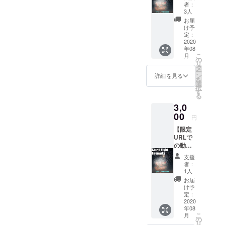
花火大
花火業
者：
e/bb574417-ffe3-47ee-8a19-
会のダ
者をお
3人
イジェ
知らせ
1a0e84d0a7a7&amp;af_we
お届
スト動
くださ
け予
b_dp=https://17.live/profile/u/
画を配
い。製
定：
信！限
2020
造メー
bb574417-ffe3-47ee-8a19-
年08
定URL
カーに
こ
月
をリ
限らず
の
1a0e84d0a7a7?lang=jaもし
リ
ターン
すべて
タ
ー
として
の花火
ン
くは１７LIVEで
詳細を見る
を
お届け
業者が
選
択
「StarlitNight_花火」と検索
しま
対象で
す
る
す。 ※1
す。マ
してください！
3,0
回の決
ル
済に220
00
ゴー、
円
円の手
村瀬煙
【限定
数料が
火は除
URLで
かかり
外とな
の動画
ますの
りま
配信
で、複
す。 応
支援
＋ お
数の場
援数の
者：
もちゃ
合はま
多い花
1人
花火】
とめて
火業者
お届
花火大
購入が
から発
け予
会のダ
お得で
定：
注して
イジェ
2020
す。
いきま
年08
スト動
す。 ま
こ
月
画を配
の
た必ず
リ