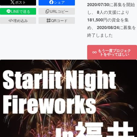
ポスト
シェア
2020/07/30
に募集を開始
LINEで送る
URLコピー
し、
8
人の支援により
181,500
円の資金を集
埋め込み
QRコード
め、
2020/08/24
に募集を
終了しました
もう一度プロジェク
トをやってほしい