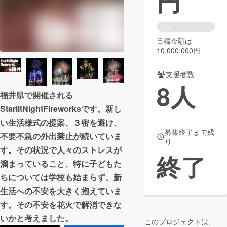
円
まちづくり・地域活性化
1%
目標金額は
CAMPFIRE for Social Good
CAMPFIRE Creation
10,000,000円
CAMPFIREふるさと納税
machi-ya
コミュニティ
支援者数
8
人
福井県で開催される
StarlitNightFireworksです。新し
い生活様式の提案、３密を避け、
募集終了まで残
不要不急の外出禁止が続いていま
り
す。その状況で人々のストレスが
終了
溜まっていること、特に子どもた
ちについては学校も始まらず、新
生活への不安を大きく抱えていま
す。その不安を花火で解消できな
いかと考えました。
このプロジェクトは、