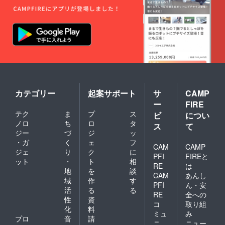
カテゴリー
起案サポート
サ
CAMP
ー
FIRE
テク
ま
プ
ス
ビ
につい
ノロ
ち
ロ
タ
ス
て
ジー
づ
ジ
ッ
・ガ
く
ェ
フ
CAM
CAMP
ジェ
り
ク
に
PFI
FIREと
ット
・
ト
相
RE
は
地
を
談
CAM
あんし
域
作
す
PFI
ん・安
活
る
る
RE
全への
性
資
コ
取り組
化
料
ミュ
み
プロ
音
請
ニ
ニュー