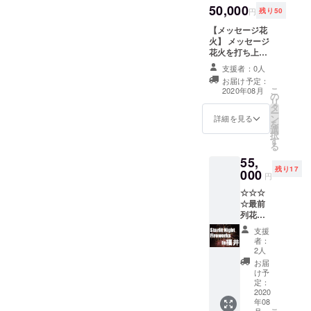
ます。
50,000
など対
す。
となり
円
残り50
車のナ
策をお
ます。
ンバー
【メッセージ花
願いい
花火業
が来場
火】 メッセージ
たしま
界応援
チケッ
花火を打ち上げ
す。 ※1
支援金
トがわ
させていただき
回の決
の内訳
支援者：0人
りにな
ます。 メッセー
済に220
は全て
お届け予定：
りま
ジを会場アナウ
円の手
公式
こ
2020年08月
す。 備
の
ンス、ネットで
数料が
ホーム
リ
考欄に
タ
のライブ配信時
かかり
ページ
ー
車両ナ
ン
に掲載させてい
ますの
詳細を見る
にて公
を
ンバー
選
ただきます。 備
で、複
表いた
択
をお書
す
考欄にメッセー
数の場
しま
る
きくだ
ジをご記入くだ
合はま
す。 皆
55,
さい。
さい。 【リター
とめて
様から
残り17
000
※特別観
ン】 ５号５発
購入が
円
お預か
覧エリ
メッセージ読み
お得で
りした
☆☆☆
アご購
上げ時間１０秒
す
大切な
☆最前
入の方
まで ※メッセー
支援金
列花火
には、
ジ花火には観覧
を確実
大会チ
花火の
チケットは付随
支援
に本プ
ケット
灰から
しておりませ
者：
ロジェ
☆☆☆
車を守
2人
ん。 ※公序良俗
クトを
☆ 普通
る防炎
に反するメッ
お届
共同起
自動車1
シート
け予
セージの読み上
案して
台分チ
定：
を会場
げはできませ
おりま
ケット
2020
にて配
ん。変更をお願
す花火
年08
をリ
布いた
いする場合がご
業者で
月