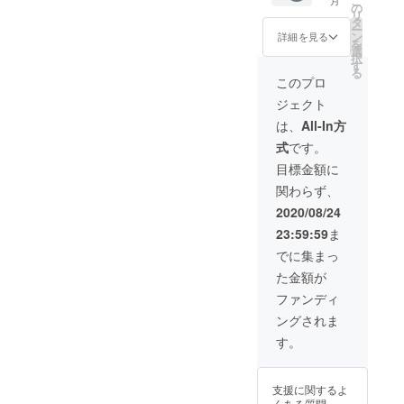
こ
ターン
の
しま
ざいます。 ※1回
使用さ
リ
とさせ
タ
す。1.8
の決済に220円
せてい
ー
て頂き
ン
ｍ×5.4
詳細を見る
の手数料がかか
ただき
を
ます。
選
ｍの
りますので、複
ます。
択
車のナ
す
シート
数の場合はまと
※1回の
る
ンバー
となり
このプロ
めて購入がお得
決済に
が来場
ます。
です。
220円の
ジェクト
チケッ
※1回の
手数料
トがわ
決済に
は、
All-In方
がかか
りにな
220円の
ります
式
です。
りま
手数料
ので、
す。 備
がかか
目標金額に
複数の
考欄に
ります
場合は
関わらず、
車両ナ
ので、
まとめ
ンバー
複数の
2020/08/24
て購入
をお書
場合は
がお得
23:59:59
ま
きくだ
まとめ
です。
さい。
て購入
でに集まっ
※特別観
がお得
た金額が
覧エリ
です
アご購
ファンディ
入の方
ングされま
には、
花火の
す。
灰から
車を守
る防炎
支援に関するよ
シート
くある質問