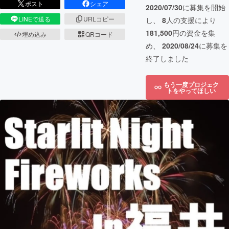
ポスト
シェア
2020/07/30
に募集を開始
LINEで送る
URLコピー
し、
8
人の支援により
181,500
円の資金を集
埋め込み
QRコード
め、
2020/08/24
に募集を
終了しました
もう一度プロジェク
トをやってほしい