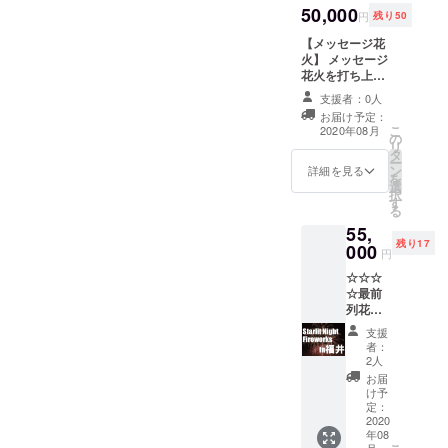
ます。
50,000
など対
す。
となり
円
残り50
車のナ
策をお
ます。
ンバー
【メッセージ花
願いい
花火業
が来場
火】 メッセージ
たしま
界応援
チケッ
花火を打ち上げ
す。 ※1
支援金
トがわ
させていただき
回の決
の内訳
支援者：0人
りにな
ます。 メッセー
済に220
は全て
お届け予定：
りま
ジを会場アナウ
円の手
公式
こ
2020年08月
す。 備
の
ンス、ネットで
数料が
ホーム
リ
考欄に
タ
のライブ配信時
かかり
ページ
ー
車両ナ
ン
に掲載させてい
ますの
詳細を見る
にて公
を
ンバー
選
ただきます。 備
で、複
表いた
択
をお書
す
考欄にメッセー
数の場
しま
る
きくだ
ジをご記入くだ
合はま
す。 皆
55,
さい。
さい。 【リター
とめて
様から
残り17
000
※特別観
ン】 ５号５発
購入が
円
お預か
覧エリ
メッセージ読み
お得で
りした
☆☆☆
アご購
上げ時間１０秒
す
大切な
☆最前
入の方
まで ※メッセー
支援金
列花火
には、
ジ花火には観覧
を確実
大会チ
花火の
チケットは付随
支援
に本プ
ケット
灰から
しておりませ
者：
ロジェ
☆☆☆
車を守
2人
ん。 ※公序良俗
クトを
☆ 普通
る防炎
に反するメッ
お届
共同起
自動車1
シート
け予
セージの読み上
案して
台分チ
定：
を会場
げはできませ
おりま
ケット
2020
にて配
ん。変更をお願
す花火
年08
をリ
布いた
いする場合がご
業者で
月