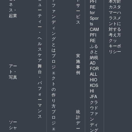
本方針
PFI
ネ
ュ
フ
サ
カスタ
RE
ス・
ー
ァ
ー
マーハ
for
起業
テ
ン
ビ
ラスメ
Spor
ィ
デ
ス
ントに
ts
ー
ィ
対する
CAM
・
ン
考え方
PFI
ヘ
グ
クッ
RE
ル
と
キーポ
ふる
ス
は
リシー
さと
ケ
プ
実
納税
ア
ロ
施
AD
アー
舞
ジ
事
FOR
ト・
台
ェ
例
ALL
写真
・
ク
HIO
パ
ト
KOS
フ
の
HI
ォ
作
JFA
ー
り
クラ
マ
方
ウド
ン
プ
統
ファ
ス
ロ
計
ン
ソー
ジ
デ
ディ
シャ
ェ
ー
ング