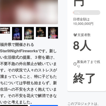
円
まちづくり・地域活性化
1%
目標金額は
CAMPFIRE for Social Good
CAMPFIRE Creation
10,000,000円
CAMPFIREふるさと納税
machi-ya
コミュニティ
支援者数
8
人
福井県で開催される
StarlitNightFireworksです。新し
い生活様式の提案、３密を避け、
募集終了まで残
不要不急の外出禁止が続いていま
り
す。その状況で人々のストレスが
終了
溜まっていること、特に子どもた
ちについては学校も始まらず、新
生活への不安を大きく抱えていま
す。その不安を花火で解消できな
いかと考えました。
このプロジェクトは、