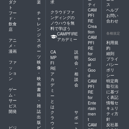
ダク
楽
求
ティ
ス
ト
CAM
ヘルプ
クラウドファ
フー
チ
PFI
お問い
ンディングの
ド・
ャ
RE
合わせ
ノウハウを無
飲食
レ
Crea
料で学ぼう
店
ン
tion
各種規定
CAMPFIRE
ジ
CAM
アカデミー
アニ
ス
利用規
PFI
メ・
ポ
約
RE
漫画
ー
CA
説
細則
for
ツ
MP
明
プライ
Soci
ファ
映
FI
会
バシー
al
ッ
像
RE
・
ポリ
Goo
ショ
・
ア
相
シー
d
ン
映
カ
談
特定商
CAM
画
デ
会
取引法
PFI
ゲー
書
ミ
に基づ
RE
ム・
籍
ー
く表記
for
サー
・
と
情報セ
Ente
ビス
雑
は
キュリ
rtain
開発
誌
ク
サ
ティ方
men
出
ラ
ポ
針
t
版
ウ
ー
反社基
CAM
ビジ
ビ
ド
ト