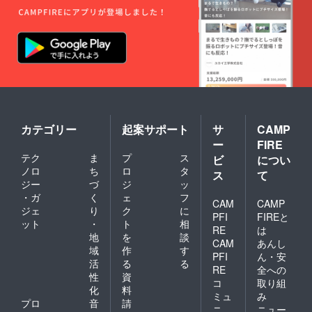
カテゴリー
起案サポート
サ
CAMP
ー
FIRE
テク
ま
プ
ス
ビ
につい
ノロ
ち
ロ
タ
ス
て
ジー
づ
ジ
ッ
・ガ
く
ェ
フ
CAM
CAMP
ジェ
り
ク
に
PFI
FIREと
ット
・
ト
相
RE
は
地
を
談
CAM
あんし
域
作
す
PFI
ん・安
活
る
る
RE
全への
性
資
コ
取り組
化
料
ミュ
み
プロ
音
請
ニ
ニュー