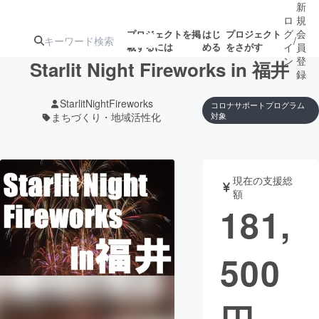
新
ロ
規
グ
会
プロジェクトを掲
はじ
プロジェクト
/
載するには
める
をさがす
イ
員
ン
登
Starlit Night Fireworks in 福井
録
StarlitNightFireworks
コロナサポートプログラム
まちづくり・地域活性化
対象
人気のプロ
注目のリ
注目の新着プロ
募集終了が近いプ
もうすぐ公開
ジェクト
ターン
ジェクト
ロジェクト
されます
現在の支援総
アート・写真
音楽
額
181,
テクノロジー・ガジェット
ゲーム・サ
500
映像・映画
書籍・雑誌
ビジネス・起業
チャレンジ