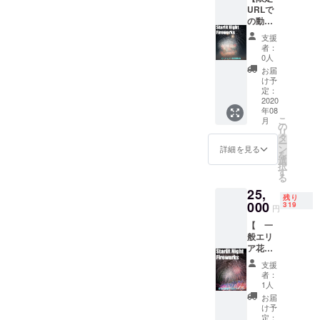
容は変
内訳は
URLで
花火業
更にな
全て公
の動画
者をお
る可能
式ホー
配信
知らせ
性があ
ムペー
支援
＋ お
くださ
りま
者：
ジにて
もちゃ
い。製
す。 ※1
0人
公表い
花火】
造メー
回の決
お届
たしま
花火大
カーに
済に220
け予
す。 皆
会のダ
限らず
定：
円の手
様から
イジェ
2020
すべて
数料が
お預か
年08
スト動
の花火
かかり
りした
こ
月
画を配
業者が
の
ますの
大切な
リ
信！限
対象で
タ
で、複
支援を
ー
定URL
す。マ
ン
数の場
詳細を見る
確実に
を
をリ
ル
選
合はま
本プロ
択
ターン
ゴー、
す
とめて
ジェク
る
として
村瀬煙
購入が
トを共
25,
お届け
火は除
お得で
同起案
残り
しま
000
外とな
319
す。
円
してお
す。 ま
りま
ります
【 一
た、ご
す。 応
花火業
般エリ
自宅で
援数の
者で使
ア花火
楽しめ
多い花
用させ
大会チ
る子供
火業者
支援
ていた
ケッ
に大人
から発
者：
だきま
ト 】
気の
注して
1人
す。 ※1
普通自
4000円
いきま
お届
回の決
動車1台
分のお
す。 ま
け予
済に220
分チ
もちゃ
定：
た必ず