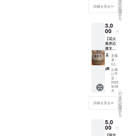
信！限
タ
発注は
ー
定URL
ン
します
詳細を見る
を
をリ
選
が、お
択
ターン
す
断りさ
る
として
れた場
3,0
お届け
合は繰
しま
00
り上げ
円
す。 ま
となり
【花火
た、ご
ます。
業界応
自宅で
1口1票
援支援
楽しめ
とし支
金3,000
る子供
援金額
支援
円～】
に大人
の90%
者：
御礼ポ
気の
0人
（経費
スト
2000円
を差し
お届
カード
分の国
け予
引いた
支援金
産おも
定：
分）が
額は任
2020
ちゃ花
指定業
年09
意で引
火をリ
者様に
こ
月
き上げ
ターン
の
お渡し
リ
可能で
としま
タ
＋打ち
ー
す。ご
す。 画
ン
詳細を見る
上げ経
を
検討頂
像はイ
選
費とな
択
ければ
メージ
す
りま
る
幸いで
です。
す。 花
5,0
す。 備
おも
火業界
考欄に
00
ちゃ花
応援支
円
応援し
火の内
援金の
【限定
ている