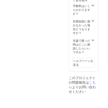
を会場
にて配
手数料はいく
布いた
らかかります
しま
か？
す。1.8
ｍ×5.4
目標金額に届
ｍの
かなかった場
シート
合どうなりま
となり
すか？
ます。
※1回の
支援で困った
決済に
時はどこに相
220円の
談したらいい
手数料
ですか？
がかか
ります
ヘルプページを
ので、
見る
複数の
場合は
まとめ
このプロジェクト
て購入
の問題報告は
こち
がお得
です
ら
よりお問い合わ
せください