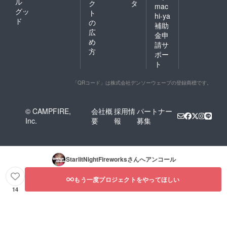
ル
ク
タ
mac
グッ
ト
hi-ya
ド
の
補助
広
金申
め
請サ
方
ポー
ト
「QRコード」は株式会社デンソーウェーブの登録商標です。
© CAMPFIRE,
会社概
採用情
パートナー
Inc.
要
報
募集
StarlitNightFireworks
さんへアンコール
もう一度プロジェクトをやってほしい
14