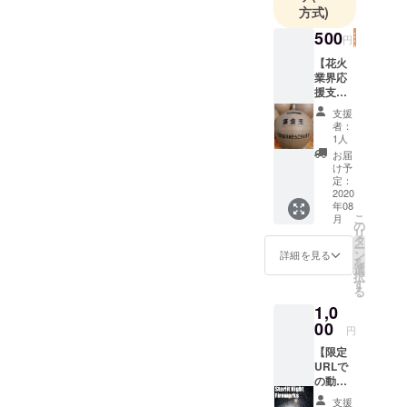
方式)
500
円
【花火
業界応
援支援
金】 お
支援
礼の
者：
メール
1人
をリ
お届
ターン
け予
とさせ
定：
て頂け
2020
年08
ます。
こ
月
支援金
の
リ
額は任
タ
ー
意で引
ン
詳細を見る
を
き上げ
選
択
可能で
す
る
す。ご
1,0
検討頂
ければ
00
円
幸いで
【限定
す。 備
URLで
考欄に
の動画
応援し
配信】
ている
支援