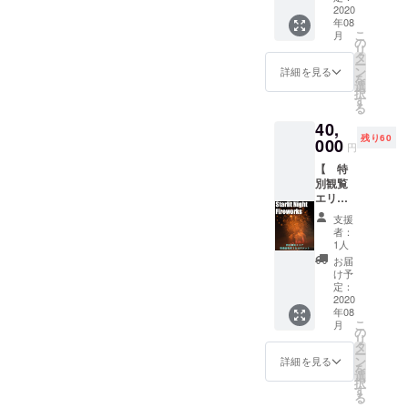
円の手
ケット
2020
花火を
発注は
数料が
年08
をリ
リター
します
かかり
こ
月
ターン
ンとし
の
が、お
ますの
リ
とさせ
ます。
タ
断りさ
で、複
ー
て頂き
画像は
ン
れた場
詳細を見る
数の場
を
ます。
イメー
選
合繰り
合はま
択
車のナ
ジで
す
上げと
とめて
る
ンバー
す。お
なりま
購入が
40,
が来場
もちゃ
す。 1
お得で
残り60
チケッ
000
花火の
口1票と
円
す。
トがわ
内容は
し支援
【 特
りにな
変更に
金額の
別観覧
りま
なる可
90%
エリア
す。 備
能性が
（経費
２列目
考欄に
ありま
を差し
支援
～４列
車両ナ
す。 ※1
引いた
者：
目花火
ンバー
回の決
1人
分）か
大会チ
をお書
済に220
らポス
お届
ケッ
きくだ
円の手
け予
トカー
ト 】
さい。
定：
数料が
ド600円
普通自
2020
※車に花
かかり
を差し
年08
動車1台
火の灰
ますの
引いた
こ
月
分チ
が落ち
の
で、複
額が指
リ
ケット
ること
タ
数の場
定業者
ー
をリ
があり
ン
合はま
詳細を見る
様にお
を
ターン
ます。
選
とめて
渡し＋
択
とさせ
シート
す
購入が
打ち上
る
て頂き
で覆う
お得で
げ経費