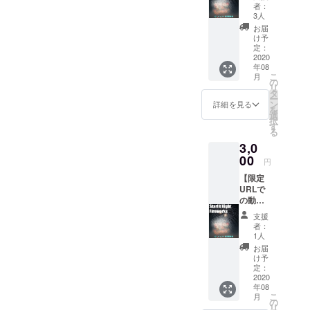
花火大
花火業
者：
会のダ
者をお
3人
イジェ
知らせ
お届
スト動
くださ
け予
画を配
い。製
定：
信！限
2020
造メー
年08
定URL
カーに
こ
月
をリ
限らず
の
リ
ターン
すべて
タ
ー
として
の花火
ン
詳細を見る
を
お届け
業者が
選
択
しま
対象で
す
る
す。 ※1
す。マ
3,0
回の決
ル
済に220
00
ゴー、
円
円の手
村瀬煙
【限定
数料が
火は除
URLで
かかり
外とな
の動画
ますの
りま
配信
で、複
す。 応
支援
＋ お
数の場
援数の
者：
もちゃ
合はま
多い花
1人
花火】
とめて
火業者
お届
花火大
購入が
から発
け予
会のダ
お得で
定：
注して
イジェ
2020
す。
いきま
年08
スト動
す。 ま
こ
月
画を配
の
た必ず
リ