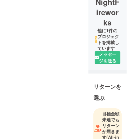
NightF
irewor
ks
他に1件の
プロジェク
トを掲載し
ています
メッセー
ジを送る
リターンを
選ぶ
目標金額
未達でも
リターン
が届きま
す
(All-in