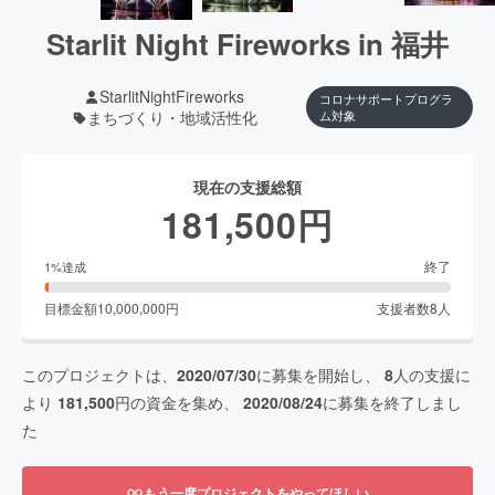
Starlit Night Fireworks in 福井
StarlitNightFireworks
コロナサポートプログラ
まちづくり・地域活性化
ム対象
現在の支援総額
181,500
円
終了
1
%達成
目標金額
10,000,000
円
支援者数
8
人
このプロジェクトは、
2020/07/30
に募集を開始し、
8
人の支援に
より
181,500
円の資金を集め、
2020/08/24
に募集を終了しまし
た
もう一度プロジェクトをやってほしい