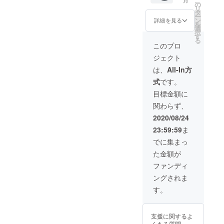
こ
ターン
の
しま
ざいます。 ※1回
使用さ
リ
とさせ
タ
す。1.8
の決済に220円
せてい
ー
て頂き
ン
ｍ×5.4
詳細を見る
の手数料がかか
ただき
を
ます。
選
ｍの
りますので、複
ます。
択
車のナ
す
シート
数の場合はまと
※1回の
る
ンバー
となり
このプロ
めて購入がお得
決済に
が来場
ます。
です。
220円の
ジェクト
チケッ
※1回の
手数料
トがわ
決済に
は、
All-In方
がかか
りにな
220円の
ります
式
です。
りま
手数料
ので、
す。 備
がかか
目標金額に
複数の
考欄に
ります
場合は
関わらず、
車両ナ
ので、
まとめ
ンバー
複数の
2020/08/24
て購入
をお書
場合は
がお得
23:59:59
ま
きくだ
まとめ
です。
さい。
て購入
でに集まっ
※特別観
がお得
た金額が
覧エリ
です
アご購
ファンディ
入の方
ングされま
には、
花火の
す。
灰から
車を守
る防炎
支援に関するよ
シート
くある質問