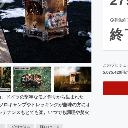
募集終
CAMPFIRE for Social Good
CAMPFIRE Creation
終
CAMPFIREふるさと納税
machi-ya
コミュニティ
このプロジェ
5,075,420
円
焚火台。ドイツの堅牢なモノ作りから生まれた
 ソロキャンプやトレッキングが趣味の方にオ
ンテナンスもとても楽。いつでも調理や焚火
ピー
埋め込み
QRコード