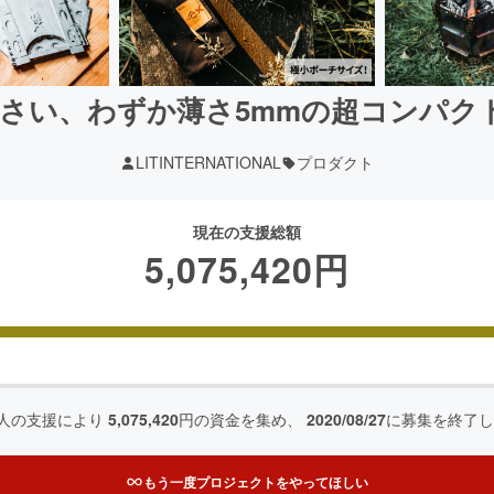
い、わずか薄さ5mmの超コンパクト焚き
LITINTERNATIONAL
プロダクト
現在の支援総額
5,075,420
円
人の支援により
5,075,420
円の資金を集め、
2020/08/27
に募集を終了し
もう一度プロジェクトをやってほしい