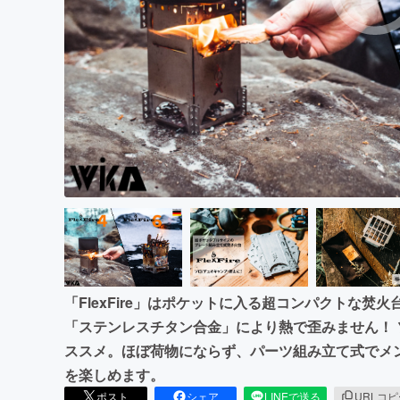
まちづくり・地域活性化
「FlexFire」はポケットに入る超コンパクトな
「ステンレスチタン合金」により熱で歪みません！
ススメ。ほぼ荷物にならず、パーツ組み立て式でメ
を楽しめます。
ポスト
シェア
LINEで送る
URLコ