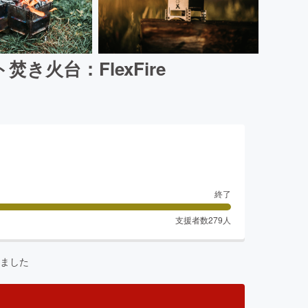
火台：FlexFire
終了
支援者数
279
人
ました