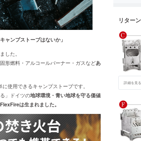
グラビテ
ただける
リターン
ら、使い
していま
キャンプストーブはないか」
ました。
固形燃料・アルコールバーナー・ガスなど
あ
詳細を見
誰でも簡単に使用できるキャンプストーブです。
る」ドイツの
地球環境・青い地球を守る価値
exFireは生まれました。