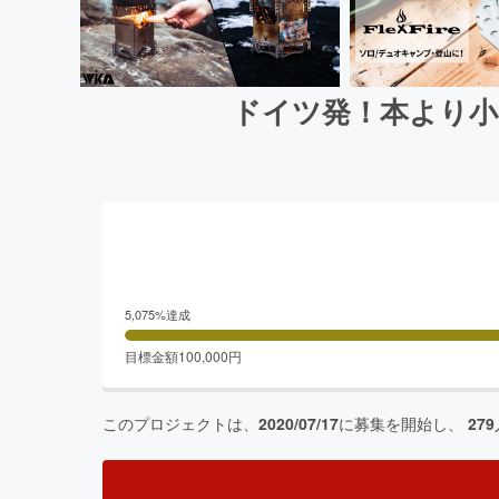
ドイツ発！本より小さ
5,075
%達成
目標金額
100,000
円
このプロジェクトは、
2020/07/17
に募集を開始し、
279