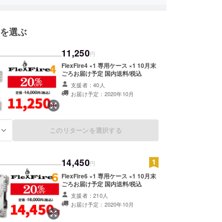
ージは、実用性や機能性に価値を感じる方に満足い
よう、お客様から頂いた日々の声を大切にしなが
を選ぶ
やすさを追求したバッグをお届けすることを大切に
す。
11,250
円
FlexFire4 ×1 専用ケース ×1 10月末
ごろお届け予定 国内送料/税込
支援者：40人
お届け予定：2020年10月
このリターンを選択する
る
14,450
円
FlexFire6 ×1 専用ケース ×1 10月末
ごろお届け予定 国内送料/税込
支援者：210人
お届け予定：2020年10月