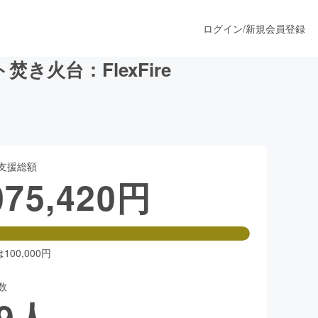
ログイン
/
新規会員登録
火台：FlexFire
うすぐ公開されます
支援総額
プロダクト
075,420
円
ファッション
スポーツ
00,000円
数
ア
ソーシャルグッド
9
人