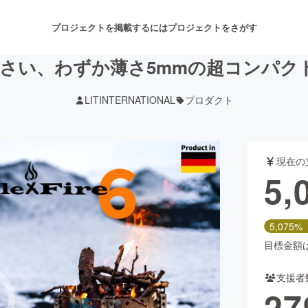
プロジェクトを掲載するには
プロジェクトをさがす
い、わずか薄さ5mmの超コンパクト焚き
LITINTERNATIONAL
プロダクト
注目のリターン
注目の新着プロジェクト
募集終了が近いプロジェクト
も
現在の
音楽
舞台・パフォーマンス
5,
ゲーム・サービス開発
フード・飲食店
5,075%
書籍・雑誌出版
アニメ・漫画
目標金額は1
支援者
チャレンジ
ビューティー・ヘルスケ
27