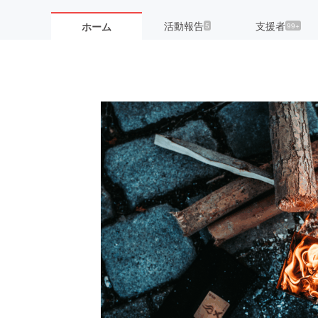
活動報告
支援者
ホーム
5
99+