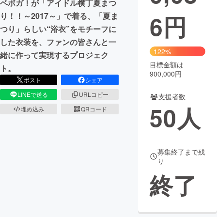
ベボガ！が「アイドル横丁夏まつ
6
円
り！！～2017～」で着る、「夏ま
まちづくり・地域活性化
つり」らしい“浴衣”をモチーフに
した衣装を、ファンの皆さんと一
CAMPFIRE for Social Good
CAMPFIRE Creation
122%
緒に作って実現するプロジェク
CAMPFIREふるさと納税
machi-ya
コミュニティ
目標金額は
ト。
900,000円
ポスト
シェア
LINEで送る
URLコピー
支援者数
50
人
埋め込み
QRコード
募集終了まで残
り
終了