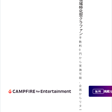
域
特
化
型
ク
ラ
フ
ァ
ン
手
数
料
0
円
か
ら
実
施
可
能
。
企
画
掲載
無料
か
ら
リ
タ
ー