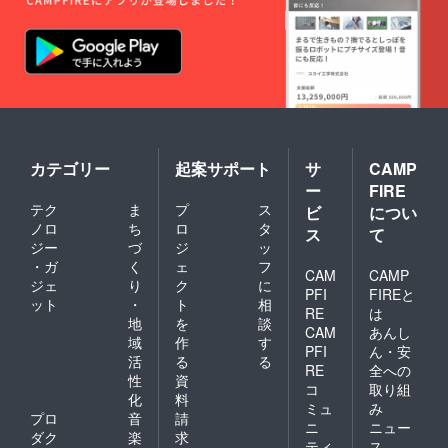
カテゴリー
起案サポート
サ
CAMP
ー
FIRE
テク
ま
プ
ス
ビ
につい
ノロ
ち
ロ
タ
ス
て
ジー
づ
ジ
ッ
・ガ
く
ェ
フ
CAM
CAMP
ジェ
り
ク
に
PFI
FIREと
ット
・
ト
相
RE
は
地
を
談
CAM
あんし
域
作
す
PFI
ん・安
活
る
る
RE
全への
性
資
コ
取り組
化
料
ミュ
み
プロ
音
請
ニ
ニュー
ダク
楽
求
ティ
ス