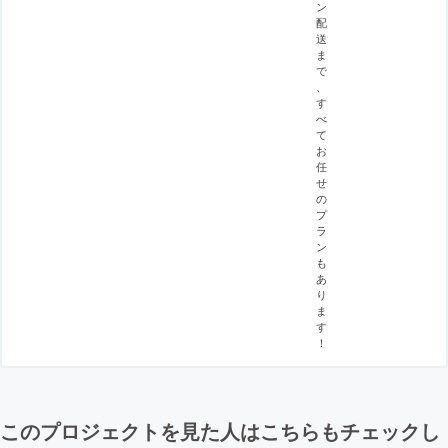
ン
配
送
ま
で
、
す
べ
て
お
任
せ
の
プ
ラ
ン
も
あ
り
ま
す
！
このプロジェクトを見た人はこちらもチェックし