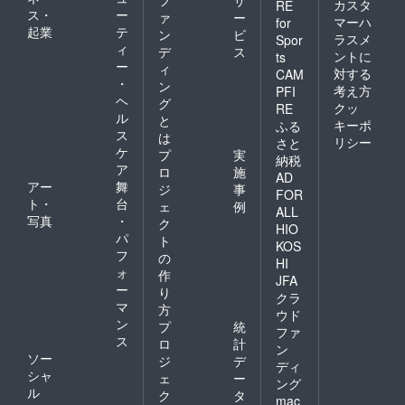
フ
サ
カスタ
RE
ス・
ー
ァ
ー
マーハ
for
起業
テ
ン
ビ
ラスメ
Spor
ィ
デ
ス
ントに
ts
ー
ィ
対する
CAM
・
ン
考え方
PFI
ヘ
グ
クッ
RE
ル
と
キーポ
ふる
ス
は
リシー
さと
ケ
プ
実
納税
ア
ロ
施
AD
アー
舞
ジ
事
FOR
ト・
台
ェ
例
ALL
写真
・
ク
HIO
パ
ト
KOS
フ
の
HI
ォ
作
JFA
ー
り
クラ
マ
方
ウド
ン
プ
統
ファ
ス
ロ
計
ン
ソー
ジ
デ
ディ
シャ
ェ
ー
ング
ル
ク
タ
mac