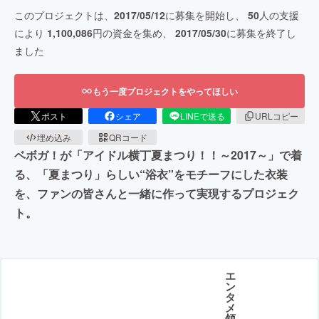
このプロジェクトは、
2017/05/12
に募集を開始し、
50
人の支援
により
1,100,086
円の資金を集め、
2017/05/30
に募集を終了し
ました
もう一度プロジェクトをやってほしい
ポスト
シェア
LINEで送る
URLコピー
埋め込み
QRコード
ベボガ！が「アイドル横丁夏まつり！！～2017～」で着
る、「夏まつり」らしい“浴衣”をモチーフにした衣装
を、ファンの皆さんと一緒に作って実現するプロジェク
ト。
エ
ン
タ
メ
領