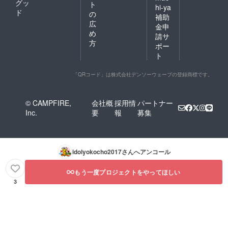
グッ
ト
hi-ya
ド
の
補助
広
金申
め
請サ
方
ポー
ト
「QRコード」は株式会社デンソーウェーブの登録商標です。
© CAMPFIRE,
会社概
採用情
パートナー
Inc.
要
報
募集
idolyokocho2017
さんへアンコール
もう一度プロジェクトをやってほしい
3