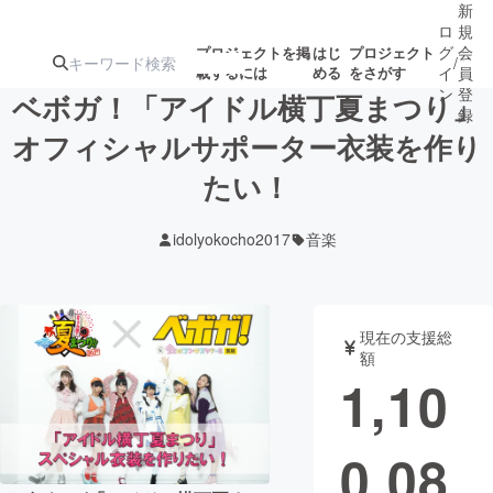
新
ロ
規
グ
会
プロジェクトを掲
はじ
プロジェクト
/
載するには
める
をさがす
イ
員
ン
登
ベボガ！「アイドル横丁夏まつり」
録
オフィシャルサポーター衣装を作り
たい！
人気のプロ
注目のリ
注目の新着プロ
募集終了が近いプ
もうすぐ公開
ジェクト
ターン
ジェクト
ロジェクト
されます
idolyokocho2017
音楽
アート・写真
音楽
現在の支援総
テクノロジー・ガジェット
ゲーム・サ
額
1,10
映像・映画
書籍・雑誌
0,08
ビジネス・起業
チャレンジ