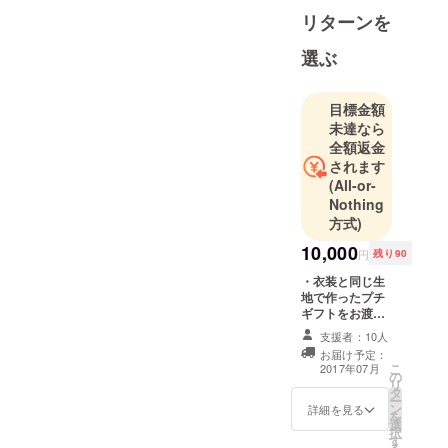
赤レンガ
リターンを
パーク
開場／開演
選ぶ
(予定)
7月8日(土)…
目標金額
開場9:00／
未達なら
開演10:00
全額返金
7月9日(日)…
されます
開場9:00／
(All-or-
Nothing
方式)
10,000
円
残り90
・衣装と同じ生
地で作ったプチ
ギフトをお渡し
します。 ・メン
支援者：10人
バーから御礼の
お届け予定：
リプをさせてい
こ
2017年07月
の
ただきます。
リ
タ
ー
ン
詳細を見る
を
選
択
す