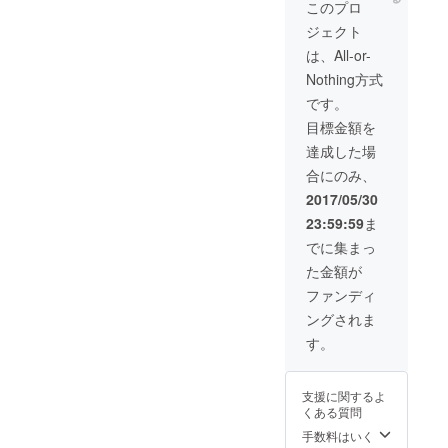
このプロ
ジェクト
は、All-or-
Nothing方式
です。
目標金額を
達成した場
合にのみ、
2017/05/30
23:59:59
ま
でに集まっ
た金額が
ファンディ
ングされま
す。
支援に関するよ
くある質問
手数料はいく