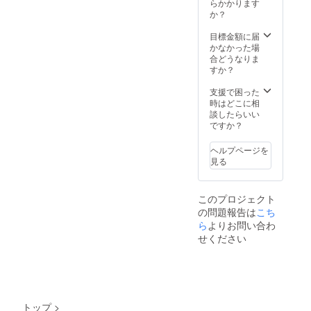
らかかります
か？
目標金額に届
かなかった場
合どうなりま
すか？
支援で困った
時はどこに相
談したらいい
ですか？
ヘルプページを
見る
このプロジェクト
の問題報告は
こち
ら
よりお問い合わ
せください
トップ
>