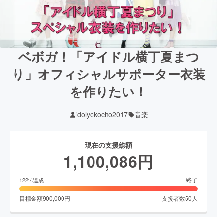
ベボガ！「アイドル横丁夏まつ
り」オフィシャルサポーター衣装
を作りたい！
idolyokocho2017
音楽
現在の支援総額
1,100,086
円
終了
122
%達成
目標金額
900,000
円
支援者数
50
人