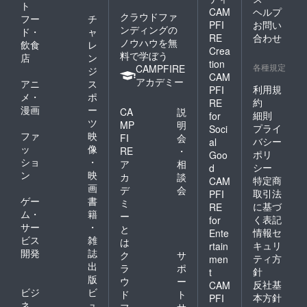
ト
CAM
ヘルプ
クラウドファ
フー
チ
PFI
お問い
ンディングの
ド・
ャ
RE
合わせ
ノウハウを無
飲食
レ
Crea
料で学ぼう
店
ン
tion
各種規定
CAMPFIRE
ジ
CAM
アカデミー
アニ
ス
利用規
PFI
メ・
ポ
約
RE
漫画
ー
CA
説
細則
for
ツ
MP
明
プライ
Soci
ファ
映
FI
会
バシー
al
ッ
像
RE
・
ポリ
Goo
ショ
・
ア
相
シー
d
ン
映
カ
談
特定商
CAM
画
デ
会
取引法
PFI
ゲー
書
ミ
に基づ
RE
ム・
籍
ー
く表記
for
サー
・
と
情報セ
Ente
ビス
雑
は
キュリ
rtain
開発
誌
ク
サ
ティ方
men
出
ラ
ポ
針
t
版
ウ
ー
反社基
CAM
ビジ
ビ
ド
ト
本方針
PFI
ネ
ュ