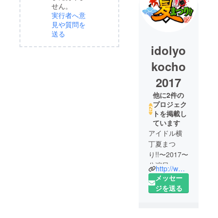
せん。
実行者へ意
見や質問を
送る
idolyo
kocho
2017
他に2件の
プロジェク
トを掲載し
ています
アイドル横
丁夏まつ
り!!〜2017〜
公演日：
http://www.idolyokocho.com/summerfes2017/
2017年7月8
メッセー
日(土)／9日
ジを送る
(日)
会場：横浜