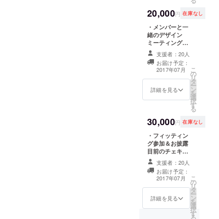
る
20,000
円
在庫なし
・メンバーと一
緒のデザイン
ミーティング参
加権＆チェキ撮
支援者：20人
影権 ※衣装のデ
お届け予定：
ザイン会議に参
こ
2017年07月
の
加し、デザイン
リ
タ
選定の投票権を
ー
ン
お持ちいただき
詳細を見る
を
選
ます。 また、
択
す
その場でデザイ
る
ン画を持って
30,000
チェキを撮影い
円
在庫なし
ただけます。 ・
・フィッティン
10,000円コース
グ参加＆お披露
の全ての特典
目前のチェキ撮
影権 ※新衣装に
支援者：20人
初めて袖を通す
お届け予定：
メモリアルな場
こ
2017年07月
の
に同席し、チェ
リ
タ
キを撮影いただ
ー
ン
けます。 ・
詳細を見る
を
選
20,000円コース
択
す
の全ての特典
る