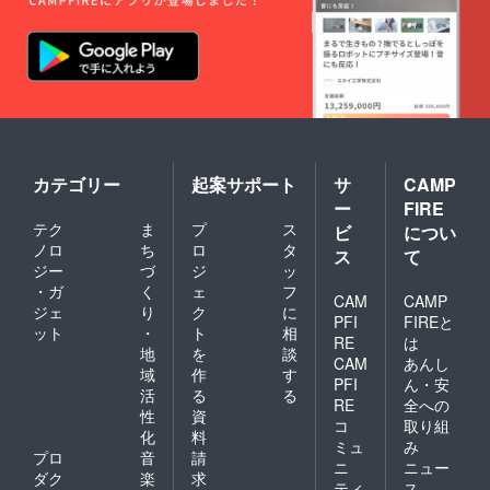
カテゴリー
起案サポート
サ
CAMP
ー
FIRE
テク
ま
プ
ス
ビ
につい
ノロ
ち
ロ
タ
ス
て
ジー
づ
ジ
ッ
・ガ
く
ェ
フ
CAM
CAMP
ジェ
り
ク
に
PFI
FIREと
ット
・
ト
相
RE
は
地
を
談
CAM
あんし
域
作
す
PFI
ん・安
活
る
る
RE
全への
性
資
コ
取り組
化
料
ミュ
み
プロ
音
請
ニ
ニュー
ダク
楽
求
ティ
ス