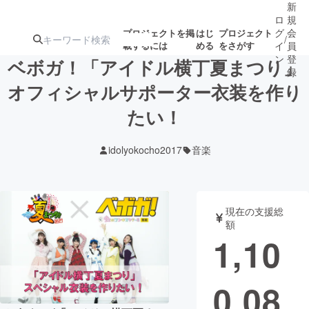
新
ロ
規
グ
会
プロジェクトを掲
はじ
プロジェクト
/
載するには
める
をさがす
イ
員
ン
登
ベボガ！「アイドル横丁夏まつり」
録
オフィシャルサポーター衣装を作り
たい！
人気のプロ
注目のリ
注目の新着プロ
募集終了が近いプ
もうすぐ公開
ジェクト
ターン
ジェクト
ロジェクト
されます
idolyokocho2017
音楽
アート・写真
音楽
現在の支援総
テクノロジー・ガジェット
ゲーム・サ
額
1,10
映像・映画
書籍・雑誌
0,08
ビジネス・起業
チャレンジ