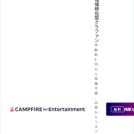
域
特
化
型
ク
ラ
フ
ァ
ン
手
数
料
0
円
か
ら
実
施
可
能
。
企
画
掲載
無料
か
ら
リ
タ
ー