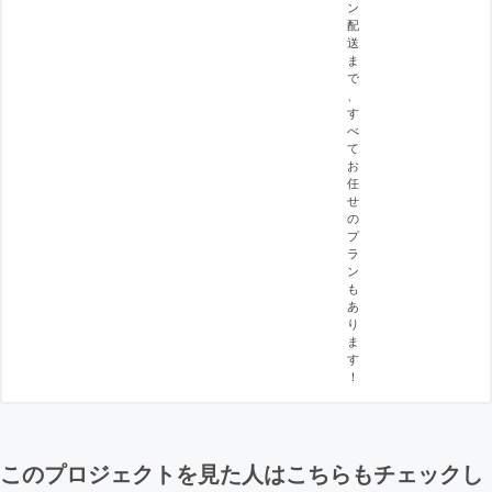
ン
配
送
ま
で
、
す
べ
て
お
任
せ
の
プ
ラ
ン
も
あ
り
ま
す
！
このプロジェクトを見た人はこちらもチェックし