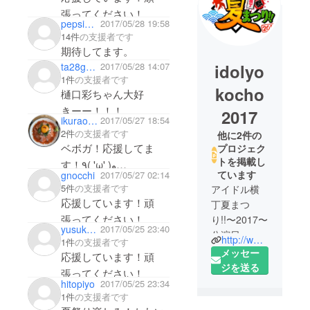
張ってください！
pepsiman
2017/05/28 19:58
14件
の支援者です
期待してます。
idolyo
ta28guitar
2017/05/28 14:07
1件
の支援者です
kocho
樋口彩ちゃん大好
きーー！！！
2017
ikuraonly
2017/05/27 18:54
ベボガ大好
2件
の支援者です
他に2件の
きーー！！！
ベボガ！応援してま
プロジェク
素敵な浴衣衣装作って
トを掲載し
す！٩( 'ω' )و
ています
gnocchi
2017/05/27 02:14
最高の夏にしよう
カッキーン！
5件
の支援者です
アイドル横
な！！！
応援しています！頑
丁夏まつ
張ってください！
り!!〜2017〜
yusuke0519
2017/05/25 23:40
公演日：
http://www.idolyokocho.com/summerfes2017/
1件
の支援者です
2017年7月8
メッセー
応援しています！頑
日(土)／9日
ジを送る
張ってください！
(日)
hitopiyo
2017/05/25 23:34
会場：横浜
1件
の支援者です