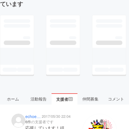
ています
ホーム
活動報告
仲間募集
コメント
支援者
50
echoes0923
2017/05/30 22:04
6件
の支援者です
応援しています！頑