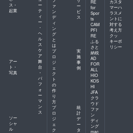
フ
サ
カスタ
RE
ス・
ー
ァ
ー
マーハ
for
起業
テ
ン
ビ
ラスメ
Spor
ィ
デ
ス
ントに
ts
ー
ィ
対する
CAM
・
ン
考え方
PFI
ヘ
グ
クッ
RE
ル
と
キーポ
ふる
ス
は
リシー
さと
ケ
プ
実
納税
ア
ロ
施
AD
アー
舞
ジ
事
FOR
ト・
台
ェ
例
ALL
写真
・
ク
HIO
パ
ト
KOS
フ
の
HI
ォ
作
JFA
ー
り
クラ
マ
方
ウド
ン
プ
統
ファ
ス
ロ
計
ン
ソー
ジ
デ
ディ
シャ
ェ
ー
ング
ル
ク
タ
mac