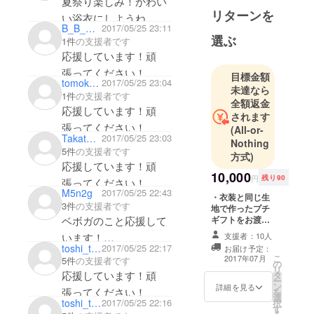
夏祭り楽しみ！かわい
赤レンガ
リターンを
パーク
い浴衣にしようね
B_B_G_chu
2017/05/25 23:11
開場／開演
選ぶ
1件
の支援者です
(予定)
応援しています！頑
7月8日(土)…
張ってください！
目標金額
開場9:00／
tomokotomoko_JJ
2017/05/25 23:04
未達なら
開演10:00
1件
の支援者です
全額返金
7月9日(日)…
応援しています！頑
されます
開場9:00／
張ってください！
(All-or-
Takatoshi0422
2017/05/25 23:03
Nothing
5件
の支援者です
方式)
応援しています！頑
10,000
円
残り90
張ってください！
M5n2g
2017/05/25 22:43
・衣装と同じ生
3件
の支援者です
地で作ったプチ
ベボガのこと応援して
ギフトをお渡し
します。 ・メン
います！
支援者：10人
バーから御礼の
toshi_toshi_4
2017/05/25 22:17
お届け予定：
頑張ってください！
リプをさせてい
こ
2017年07月
5件
の支援者です
の
ただきます。
リ
ぺろぱむ大好きです！
応援しています！頑
タ
ー
ン
詳細を見る
張ってください！
を
選
toshi_toshi_4
2017/05/25 22:16
択
す