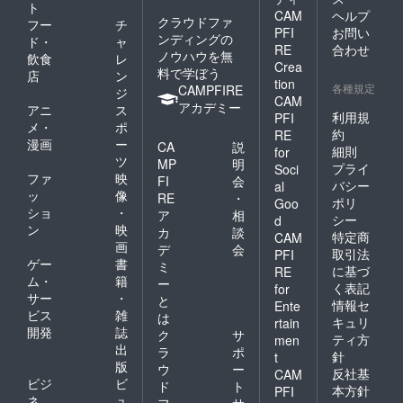
ト
CAM
ヘルプ
クラウドファ
フー
チ
PFI
お問い
ンディングの
ド・
ャ
RE
合わせ
ノウハウを無
飲食
レ
Crea
料で学ぼう
店
ン
tion
各種規定
CAMPFIRE
ジ
CAM
アカデミー
アニ
ス
利用規
PFI
メ・
ポ
約
RE
漫画
ー
CA
説
細則
for
ツ
MP
明
プライ
Soci
ファ
映
FI
会
バシー
al
ッ
像
RE
・
ポリ
Goo
ショ
・
ア
相
シー
d
ン
映
カ
談
特定商
CAM
画
デ
会
取引法
PFI
ゲー
書
ミ
に基づ
RE
ム・
籍
ー
く表記
for
サー
・
と
情報セ
Ente
ビス
雑
は
キュリ
rtain
開発
誌
ク
サ
ティ方
men
出
ラ
ポ
針
t
版
ウ
ー
反社基
CAM
ビジ
ビ
ド
ト
本方針
PFI
ネ
ュ