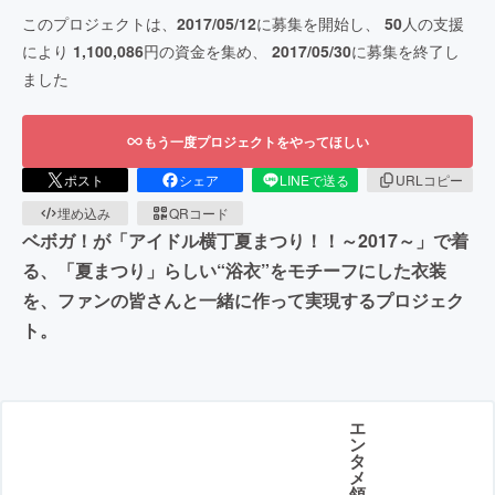
このプロジェクトは、
2017/05/12
に募集を開始し、
50
人の支援
により
1,100,086
円の資金を集め、
2017/05/30
に募集を終了し
ました
もう一度プロジェクトをやってほしい
ポスト
シェア
LINEで送る
URLコピー
埋め込み
QRコード
ベボガ！が「アイドル横丁夏まつり！！～2017～」で着
る、「夏まつり」らしい“浴衣”をモチーフにした衣装
を、ファンの皆さんと一緒に作って実現するプロジェク
ト。
エ
ン
タ
メ
領