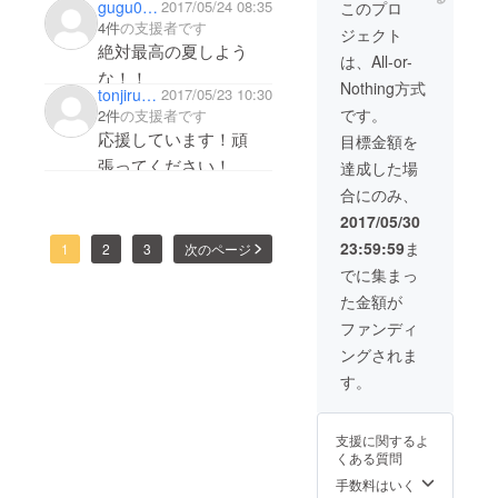
gugu04510
2017/05/24 08:35
このプロ
4件
の支援者です
ジェクト
絶対最高の夏しよう
は、All-or-
な！！
Nothing方式
tonjirugasukida
2017/05/23 10:30
です。
2件
の支援者です
応援しています！頑
目標金額を
張ってください！
達成した場
合にのみ、
2017/05/30
23:59:59
ま
1
2
3
次のページ
でに集まっ
た金額が
ファンディ
ングされま
す。
支援に関するよ
くある質問
手数料はいく