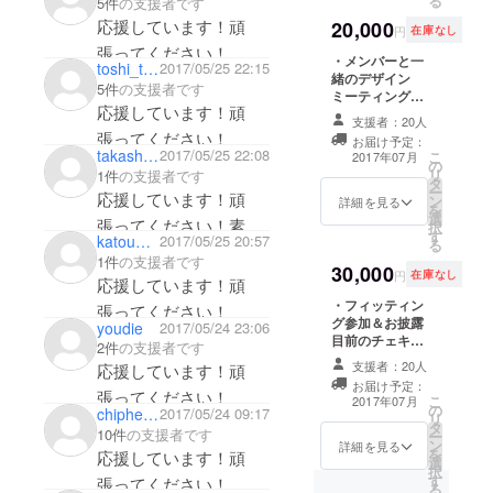
る
5件
の支援者です
応援しています！頑
20,000
円
在庫なし
張ってください！
・メンバーと一
toshi_toshi_4
2017/05/25 22:15
緒のデザイン
5件
の支援者です
ミーティング参
応援しています！頑
加権＆チェキ撮
支援者：20人
影権 ※衣装のデ
張ってください！
お届け予定：
ザイン会議に参
takashi53
2017/05/25 22:08
こ
2017年07月
の
加し、デザイン
リ
1件
の支援者です
タ
選定の投票権を
ー
応援しています！頑
ン
お持ちいただき
詳細を見る
を
選
ます。 また、
張ってください！素敵
択
す
その場でデザイ
katouhiromi
2017/05/25 20:57
る
な衣装になるといいで
ン画を持って
1件
の支援者です
30,000
チェキを撮影い
すね！
円
在庫なし
応援しています！頑
ただけます。 ・
・フィッティン
10,000円コース
張ってください！
グ参加＆お披露
の全ての特典
youdie
2017/05/24 23:06
目前のチェキ撮
2件
の支援者です
影権 ※新衣装に
支援者：20人
応援しています！頑
初めて袖を通す
お届け予定：
メモリアルな場
張ってください！
こ
2017年07月
の
に同席し、チェ
chiphead
2017/05/24 09:17
リ
タ
キを撮影いただ
10件
の支援者です
ー
ン
けます。 ・
詳細を見る
を
応援しています！頑
選
20,000円コース
択
す
の全ての特典
張ってください！
る