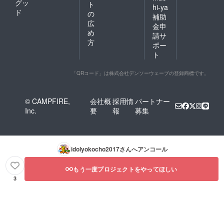
グッ
ト
hi-ya
ド
の
補助
広
金申
め
請サ
方
ポー
ト
「QRコード」は株式会社デンソーウェーブの登録商標です。
© CAMPFIRE,
会社概
採用情
パートナー
Inc.
要
報
募集
idolyokocho2017
さんへアンコール
もう一度プロジェクトをやってほしい
3