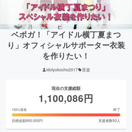
ベボガ！「アイドル横丁夏まつ
り」オフィシャルサポーター衣装
を作りたい！
idolyokocho2017
音楽
現在の支援総額
1,100,086
円
終了
122
%達成
目標金額
900,000
円
支援者数
50
人