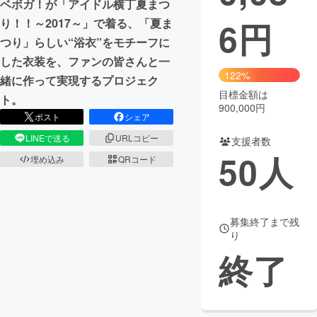
ベボガ！が「アイドル横丁夏まつ
6
円
り！！～2017～」で着る、「夏ま
まちづくり・地域活性化
つり」らしい“浴衣”をモチーフに
した衣装を、ファンの皆さんと一
CAMPFIRE for Social Good
CAMPFIRE Creation
122%
緒に作って実現するプロジェク
CAMPFIREふるさと納税
machi-ya
コミュニティ
目標金額は
ト。
900,000円
ポスト
シェア
LINEで送る
URLコピー
支援者数
50
人
埋め込み
QRコード
募集終了まで残
り
終了