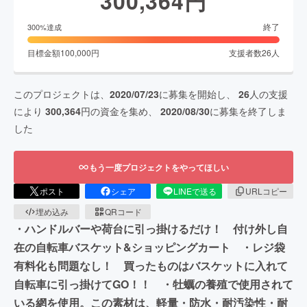
300,364
円
終了
300
%達成
目標金額
100,000
円
支援者数
26
人
このプロジェクトは、
2020/07/23
に募集を開始し、
26
人の支援
により
300,364
円の資金を集め、
2020/08/30
に募集を終了しま
した
もう一度プロジェクトをやってほしい
ポスト
シェア
LINEで送る
URLコピー
埋め込み
QRコード
・ハンドルバーや荷台に引っ掛けるだけ！ 付け外し自
在の自転車バスケット&ショッピングカート ・レジ袋
有料化も問題なし！ 買ったものはバスケットに入れて
自転車に引っ掛けてGO！！ ・牡蠣の養殖で使用されて
いる網を使用。この素材は、軽量・防水・耐汚染性・耐