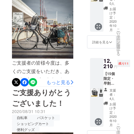
univers
Veloクラウドファンディン
0人
al Petit
お届
グチーム
・完成
け予
した商
定：
品×１点
2020
年10
［一般
こ
月
販売予
の
リ
定価
タ
ー
格
ン
詳細を見る
を
14,080
選
択
円の
す
る
25%OF
12,
F］
ご支援者の皆様今度は、多
残り11
Velo
210
円
univers
くのご支援をいただき、あ
【15個
al Petit
限定・
りがとうございます。お待
● サイ
もっと見る
早割
ズ：
たせしており、申し訳ござ
25％OF
30×14×
ご支援ありがとう
支援
F】Velo
20（W×
者：
いません。商品は現在フラ
univers
D×H）
4人
ございました！
al
cm ● 重
ンスより輸送中であり、
お届
Moyen
さ：
け予
2020/08/31 10:31
・完成
近々お届けできるかと思い
550g ※
定：
した商
2020
送料込
自転車
バスケット
ます。今しばらくお待ちい
年10
品×１点
みで
ショッピングカート
こ
月
［一般
す。 ※
の
ただきますようお願い申し
便利グッズ
リ
販売予
皆様の
タ