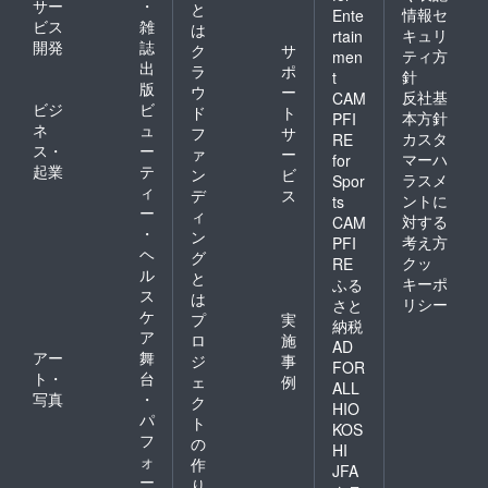
サー
・
と
情報セ
Ente
ビス
雑
は
キュリ
rtain
開発
誌
ク
サ
ティ方
men
出
ラ
ポ
針
t
版
ウ
ー
反社基
CAM
ビジ
ビ
ド
ト
本方針
PFI
ネ
ュ
フ
サ
カスタ
RE
ス・
ー
ァ
ー
マーハ
for
起業
テ
ン
ビ
ラスメ
Spor
ィ
デ
ス
ントに
ts
ー
ィ
対する
CAM
・
ン
考え方
PFI
ヘ
グ
クッ
RE
ル
と
キーポ
ふる
ス
は
リシー
さと
ケ
プ
実
納税
ア
ロ
施
AD
アー
舞
ジ
事
FOR
ト・
台
ェ
例
ALL
写真
・
ク
HIO
パ
ト
KOS
フ
の
HI
ォ
作
JFA
ー
り