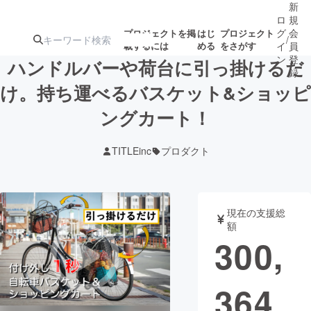
新
ロ
規
グ
会
プロジェクトを掲
はじ
プロジェクト
/
載するには
める
をさがす
イ
員
ン
登
ハンドルバーや荷台に引っ掛けるだ
録
け。持ち運べるバスケット&ショッピ
ングカート！
人気のプロ
注目のリ
注目の新着プロ
募集終了が近いプ
もうすぐ公開
ジェクト
ターン
ジェクト
ロジェクト
されます
TITLEinc
プロダクト
アート・写真
音楽
現在の支援総
テクノロジー・ガジェット
ゲーム・サ
額
300,
映像・映画
書籍・雑誌
364
ビジネス・起業
チャレンジ