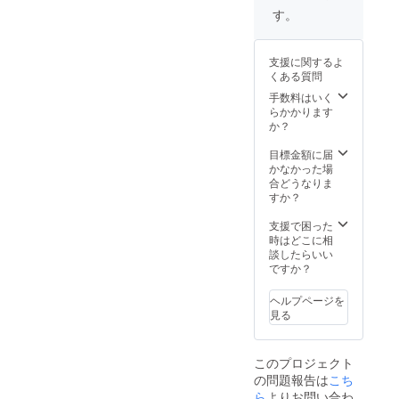
皆様の
況、製
す。
ご支援
造工程
により
上の都
量産効
合等に
支援に関するよ
率が向
より出
くある質問
上した
荷時期
場合、
が遅れ
手数料はいく
正規販
る場合
らかかります
売価格
があり
か？
が販売
ます。
予定価
目標金額に届
格より
かなかった場
下がる
合どうなりま
可能性
すか？
もござ
いま
支援で困った
す。 ※
時はどこに相
ご注文
談したらいい
状況、
ですか？
使用部
材の供
ヘルプページを
給状
見る
況、製
造工程
上の都
このプロジェクト
合等に
の問題報告は
こち
より出
荷時期
ら
よりお問い合わ