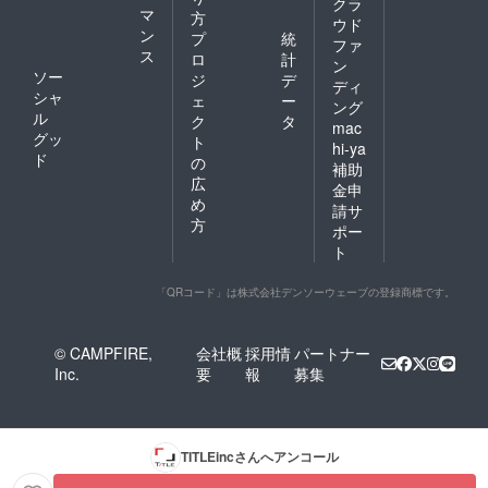
クラ
マ
方
ウド
ン
プ
統
ファ
ス
ロ
計
ン
ソー
ジ
デ
ディ
シャ
ェ
ー
ング
ル
ク
タ
mac
グッ
ト
hi-ya
ド
の
補助
広
金申
め
請サ
方
ポー
ト
「QRコード」は株式会社デンソーウェーブの登録商標です。
© CAMPFIRE,
会社概
採用情
パートナー
Inc.
要
報
募集
TITLEinc
さんへアンコール