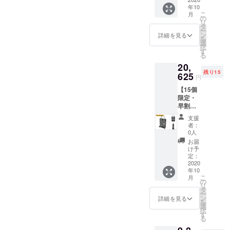
・完成
shoppin
使用部
年10
した商
g ● サイ
材の供
こ
月
品×２点
ズ：
の
給状
リ
［一般
44×18×
タ
況、製
ー
販売予
55（W×
ン
造工程
詳細を見る
を
定価
D×H）
選
上の都
択
格
cm ● 重
す
合等に
る
Velo
さ：2kg
より出
20,
shoppin
Velo
荷時期
残り15
g
625
univers
が遅れ
円
27,500
al Petit
る場合
【15個
円 +
● サイ
があり
限定・
Velo
ズ：
ます。
早割
univers
30×14×
25％OF
al
20（W×
支援
F】Velo
Moyen
D×H）
者：
shoppin
16,280
cm ● 重
0人
g ・完
円の
さ：
お届
成した
35%OF
550g ※
け予
商品×１
F］
定：
送料込
点 ［一
2020
Velo
みで
年10
般販売
shoppin
す。 ※
こ
月
予定価
g ● サイ
の
皆様の
リ
格
ズ：
タ
ご支援
ー
27.500
44×18×
ン
により
詳細を見る
を
円（税
55（W×
選
量産効
択
込）の
D×H）
す
率が向
る
25%OF
cm ● 重
上した
F］