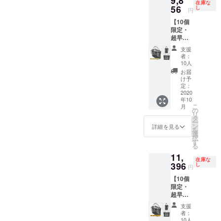
9,8
さ：2kg
場合、
在庫な
Velo
56
Velo
し
正規販
円
shoppin
univers
売価格
【10個
g ● サイ
al
が販売
限定・
ズ：
Moyen
予定価
超早割
44×18×
● サイ
格より
30％OF
55（W×
ズ：
下がる
支援
F】Velo
D×H）
36×17×
可能性
者：
univers
cm ● 重
26（W×
10人
もござ
al Petit
さ：2kg
D×H）
いま
お届
・完成
※送料込
cm ● 重
け予
す。 ※
した商
みで
定：
さ：
ご注文
品×１点
2020
す。 ※
750g ※
状況、
年10
［一般
皆様の
送料込
使用部
こ
月
販売予
ご支援
の
みで
材の供
リ
定価
により
タ
す。 ※
給状
ー
格
量産効
ン
皆様の
詳細を見る
況、製
を
14,080
率が向
選
ご支援
造工程
択
円の
上した
す
により
上の都
る
30%OF
場合、
量産効
合等に
11,
F］
正規販
率が向
より出
在庫な
Velo
396
売価格
し
上した
荷時期
円
univers
が販売
場合、
が遅れ
【10個
al Petit
予定価
正規販
る場合
限定・
● サイ
格より
売価格
があり
超早割
ズ：
下がる
が販売
ます。
30％OF
30×14×
可能性
予定価
支援
F】Velo
20（W×
もござ
格より
者：
univers
D×H）
いま
10人