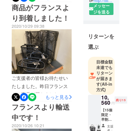
http://titleinc.jp
ました。商品に関しまして
2008年創
商品がフランスよ
メッセー
何かございましたら、下記
業、昨年よ
ジを送る
り到着しました！
り輸入卸事
お問い合わせ窓口のメール
業をスター
2020/10/29 09:38
アドレスまでご連絡くださ
トさせまし
い。◼︎お問い合わせ窓口：
リターンを
た。
皆様の日々
toiawase@titleinc.jp皆様に
選ぶ
の暮らしを
末永くお使いいただき、
少しでも便
Veloライフをお楽しみいた
目標金額
利に快適に
未達でも
だければと思います。今後
するため
リターン
に、日本に
とも、よろしくお願いいた
ご支援者の皆様お待たせい
が届きま
はない優れ
す
(All-in
します。Veloクラウドファ
たしました。昨日フランス
た商品を海
方式)
ンディングチーム
より商品が届きました。検
外で発掘
もっと見る
10,
し、日本で
残り15
560
品の後、本日中に発送いた
円
フランスより輸送
流通させて
します。お届けまで数日要
【15個
限定・
中です！
しますが、楽しみにお待ち
早割
25％OF
2020/10/26 10:21
いただければと思います。
支援
F】Velo
者：