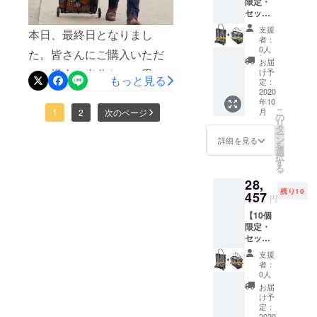
限定・
ズ：
正規販
る場合
セット
様のお手元にお届けできる
44×18×
売価格
があり
割
55（W×
が販売
ます。
支援
本日、最終日となりまし
よう準備を進めますので、
35％OF
D×H）
予定価
者：
F】Velo
cm ● 重
格より
0人
た。皆さんにご購入いただ
また進捗をご報告させてい
shoppin
さ：2kg
下がる
お届
g ＆
※送料込
ける機会は当分ないと思い
可能性
け予
ただきます。引き続き、よ
もっと見る
Petit ・
みで
定：
もござ
ますので、この機会にぜひ
完成し
2020
ろしくお願いいたします。
す。 ※
いま
年10
た商品×
皆様の
す。 ※
こ
ご検討いただければと思い
月
1
2
次のページ
Veloクラウドファンディン
２点
ご支援
の
ご注文
リ
［一般
により
タ
状況、
ます。まだまだ皆さんに
グチーム一同
ー
販売予
量産効
ン
使用部
詳細を見る
を
定価
率が向
選
知っていただき、ご使用い
材の供
択
格
上した
す
給状
る
ただきたいと思っていま
Velo
場合、
況、製
28,
shoppin
正規販
造工程
す。どうぞSNS等に拡散の
残り10
g
457
売価格
上の都
円
27,500
が販売
合等に
ご協力をお願いいたしま
【10個
円 +
予定価
より出
限定・
Velo
格より
す！http://camp-
荷時期
セット
univers
下がる
が遅れ
割
fire.jp/projects/295297Velo
al Petit
可能性
る場合
支援
35％OF
14,080
もござ
があり
者：
クラウドファンディング
F】Velo
円の
いま
0人
ます。
shoppin
35%OF
す。 ※
お届
チーム一同
g ＆
F］
ご注文
け予
Moyen
Velo
定：
状況、
2020