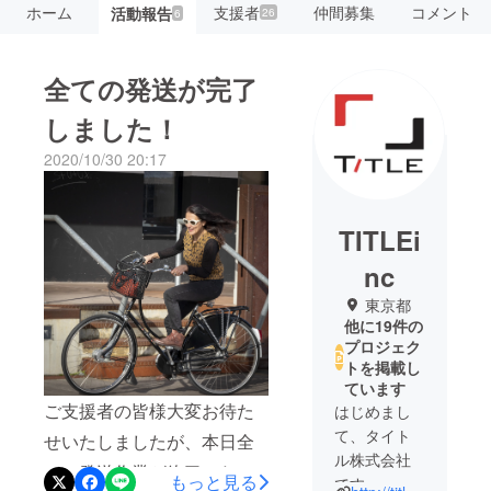
ホーム
支援者
仲間募集
コメント
活動報告
26
6
全ての発送が完了
しました！
2020/10/30 20:17
TITLEi
nc
東京都
他に19件の
プロジェク
トを掲載し
ています
ご支援者の皆様大変お待た
はじめまし
て、タイト
せいたしましたが、本日全
ル株式会社
ての発送作業が終了いたし
もっと見る
です。