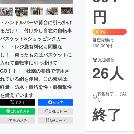
円
まちづくり・地域活性化
・ハンドルバーや荷台に引っ掛け
CAMPFIRE for Social Good
CAMPFIRE Creation
るだけ！ 付け外し自在の自転車
300%
バスケット&ショッピングカー
CAMPFIREふるさと納税
machi-ya
コミュニティ
目標金額は
100,000円
ト ・レジ袋有料化も問題な
し！ 買ったものはバスケットに
支援者数
入れて自転車に引っ掛けて
26
人
GO！！ ・牡蠣の養殖で使用さ
れている網を使用。この素材は、
軽量・防水・耐汚染性・耐衝撃性
募集終了まで残
を備えています
り
ポスト
シェア
終了
LINEで送る
URLコピー
埋め込み
QRコード