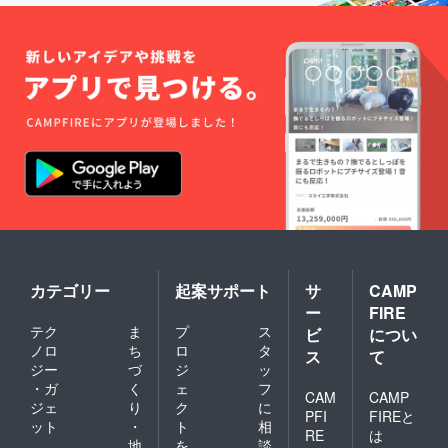
カテゴリー
起案サポート
サ
CAMP
ー
FIRE
テク
ま
プ
ス
ビ
につい
ノロ
ち
ロ
タ
ス
て
ジー
づ
ジ
ッ
・ガ
く
ェ
フ
CAM
CAMP
ジェ
り
ク
に
PFI
FIREと
ット
・
ト
相
RE
は
地
を
談