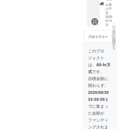
下がる
al
cm ● 重
す。 ※
可能性
お届
Moyen
さ：
ご注文
け予
もござ
・完成
550g ※
定：
状況、
いま
した商
2020
送料込
使用部
す。 ※
年10
品×１点
みで
材の供
ご注文
こ
月
［一般
す。 ※
の
給状
状況、
リ
販売予
皆様の
タ
況、製
使用部
ー
定価
ご支援
ン
造工程
詳細を見る
材の供
を
格
により
選
上の都
給状
択
16,280
量産効
す
合等に
況、製
る
円の
率が向
より出
このプロ
造工程
30%OF
上した
荷時期
上の都
ジェクト
F］
場合、
が遅れ
合等に
Velo
正規販
る場合
は、
All-In方
より出
univers
売価格
があり
荷時期
式
です。
al
が販売
ます。
が遅れ
Moyen
予定価
目標金額に
る場合
● サイ
格より
があり
関わらず、
ズ：
下がる
ます。
36×17×
可能性
2020/08/30
26（W×
もござ
23:59:59
ま
D×H）
いま
cm ● 重
す。 ※
でに集まっ
さ：
ご注文
た金額が
750g ※
状況、
送料込
使用部
ファンディ
みで
材の供
ングされま
す。 ※
給状