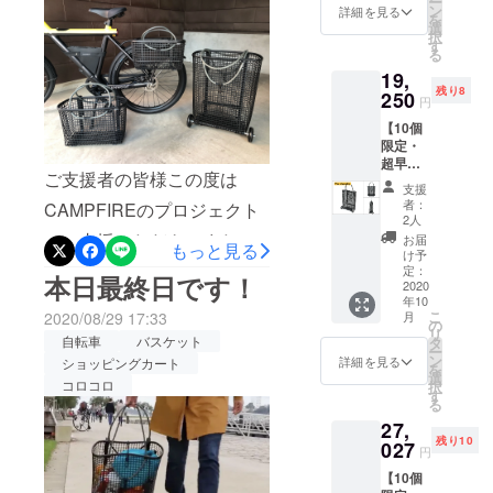
ー
定価
ご支援
ン
詳細を見る
上げます。また、お届け先
を
格
により
選
択
16,280
住所の変更がございました
量産効
す
る
円の
率が向
ら、27日(火)中にお手続きい
19,
25%OF
上した
残り8
F］
250
場合、
円
ただきますようお願いいた
Velo
正規販
【10個
univers
売価格
します。お届けまで引き続
限定・
al
が販売
超早割
Moyen
き、よろしくお願いいたし
予定価
ご支援者の皆様この度は
30％OF
● サイ
格より
支援
ます。Veloクラウドファン
F】Velo
ズ：
下がる
者：
CAMPFIREのプロジェクト
shoppin
36×17×
可能性
2人
ディングチーム
g ・完
26（W×
にご支援いただき、また拡
もござ
お届
もっと見る
成した
D×H）
いま
け予
散にご協力いただきまして
商品×１
cm ● 重
定：
す。 ※
本日最終日です！
点 ［一
2020
さ：
ご注文
ありがとうございました。
年10
般販売
750g ※
状況、
こ
2020/08/29 17:33
月
予定価
送料込
の
使用部
お陰様で多くの方々にご支
リ
格
自転車
バスケット
みで
タ
材の供
ー
27.500
す。 ※
ン
援いただくことができまし
給状
詳細を見る
ショッピングカート
を
円（税
皆様の
選
況、製
コロコロ
択
た。スタッフ一同感謝の気
込）の
ご支援
す
造工程
る
30%OF
により
上の都
持ちでいっぱいです。リ
27,
F］
量産効
合等に
残り10
Velo
027
率が向
より出
円
ターンの商品に関しまして
shoppin
上した
荷時期
【10個
g ● サイ
場合、
は、予定通り10月中には皆
が遅れ