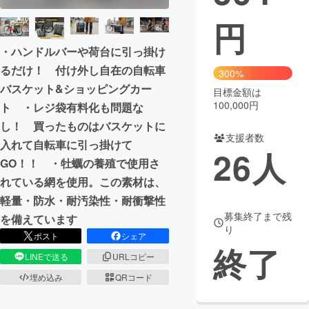
円
まちづくり・地域活性化
・ハンドルバーや荷台に引っ掛け
CAMPFIRE for Social Good
CAMPFIRE Creation
るだけ！ 付け外し自在の自転車
300%
バスケット&ショッピングカー
CAMPFIREふるさと納税
machi-ya
コミュニティ
目標金額は
100,000円
ト ・レジ袋有料化も問題な
し！ 買ったものはバスケットに
支援者数
入れて自転車に引っ掛けて
26
人
GO！！ ・牡蠣の養殖で使用さ
れている網を使用。この素材は、
軽量・防水・耐汚染性・耐衝撃性
募集終了まで残
を備えています
り
ポスト
シェア
終了
LINEで送る
URLコピー
埋め込み
QRコード