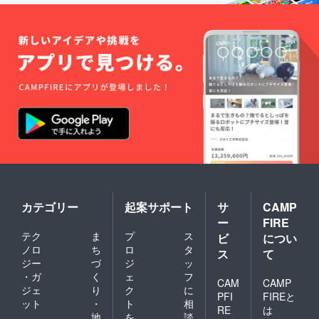
カテゴリー
起案サポート
サ
CAMP
ー
FIRE
テク
ま
プ
ス
ビ
につい
ノロ
ち
ロ
タ
ス
て
ジー
づ
ジ
ッ
・ガ
く
ェ
フ
CAM
CAMP
ジェ
り
ク
に
PFI
FIREと
ット
・
ト
相
RE
は
地
を
談