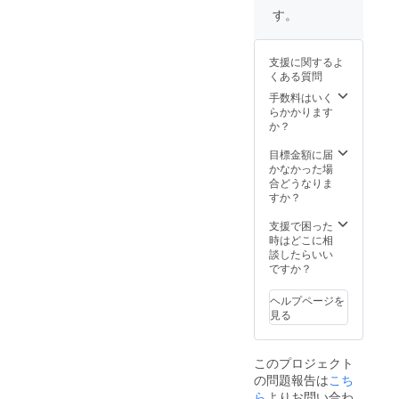
皆様の
況、製
す。
ご支援
造工程
により
上の都
量産効
合等に
支援に関するよ
率が向
より出
くある質問
上した
荷時期
場合、
が遅れ
手数料はいく
正規販
る場合
らかかります
売価格
があり
か？
が販売
ます。
予定価
目標金額に届
格より
かなかった場
下がる
合どうなりま
可能性
すか？
もござ
いま
支援で困った
す。 ※
時はどこに相
ご注文
談したらいい
状況、
ですか？
使用部
材の供
ヘルプページを
給状
見る
況、製
造工程
上の都
このプロジェクト
合等に
の問題報告は
こち
より出
荷時期
ら
よりお問い合わ