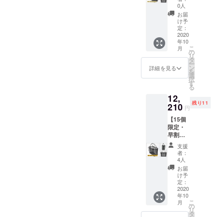
univers
0人
al Petit
お届
・完成
け予
した商
定：
品×１点
2020
年10
［一般
こ
月
販売予
の
リ
定価
タ
ー
格
ン
詳細を見る
を
14,080
選
択
円の
す
る
25%OF
12,
F］
残り11
Velo
210
円
univers
【15個
al Petit
限定・
● サイ
早割
ズ：
25％OF
30×14×
支援
F】Velo
20（W×
者：
univers
D×H）
4人
al
cm ● 重
お届
Moyen
さ：
け予
・完成
550g ※
定：
した商
2020
送料込
年10
品×１点
みで
こ
月
［一般
す。 ※
の
リ
販売予
皆様の
タ