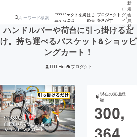
新
ロ
規
グ
会
プロジェクトを掲
はじ
プロジェクト
/
載するには
める
をさがす
イ
員
ン
登
ハンドルバーや荷台に引っ掛けるだ
録
け。持ち運べるバスケット&ショッピ
ングカート！
人気のプロ
注目のリ
注目の新着プロ
募集終了が近いプ
もうすぐ公開
ジェクト
ターン
ジェクト
ロジェクト
されます
TITLEinc
プロダクト
アート・写真
音楽
現在の支援総
テクノロジー・ガジェット
ゲーム・サ
額
300,
映像・映画
書籍・雑誌
364
ビジネス・起業
チャレンジ