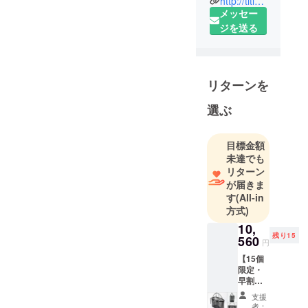
http://titleinc.jp
2008年創
メッセー
業、昨年よ
ジを送る
り輸入卸事
業をスター
トさせまし
リターンを
た。
皆様の日々
選ぶ
の暮らしを
少しでも便
目標金額
利に快適に
未達でも
するため
リターン
に、日本に
が届きま
はない優れ
す
(All-in
た商品を海
方式)
外で発掘
10,
し、日本で
残り15
560
円
流通させて
【15個
限定・
早割
25％OF
支援
F】Velo
者：