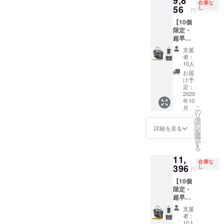
9,8
さ：2kg
場合、
在庫な
Velo
56
Velo
し
正規販
円
shoppin
univers
売価格
【10個
g ● サイ
al
が販売
限定・
ズ：
Moyen
予定価
超早割
44×18×
● サイ
格より
30％OF
55（W×
ズ：
下がる
支援
F】Velo
D×H）
36×17×
可能性
者：
univers
cm ● 重
26（W×
10人
もござ
al Petit
さ：2kg
D×H）
いま
お届
・完成
※送料込
cm ● 重
け予
す。 ※
した商
みで
定：
さ：
ご注文
品×１点
2020
す。 ※
750g ※
状況、
年10
［一般
皆様の
送料込
使用部
こ
月
販売予
ご支援
の
みで
材の供
リ
定価
により
タ
す。 ※
給状
ー
格
量産効
ン
皆様の
詳細を見る
況、製
を
14,080
率が向
選
ご支援
造工程
択
円の
上した
す
により
上の都
る
30%OF
場合、
量産効
合等に
11,
F］
正規販
率が向
より出
在庫な
Velo
396
売価格
し
上した
荷時期
円
univers
が販売
場合、
が遅れ
【10個
al Petit
予定価
正規販
る場合
限定・
● サイ
格より
売価格
があり
超早割
ズ：
下がる
が販売
ます。
30％OF
30×14×
可能性
予定価
支援
F】Velo
20（W×
もござ
格より
者：
univers
D×H）
いま
10人