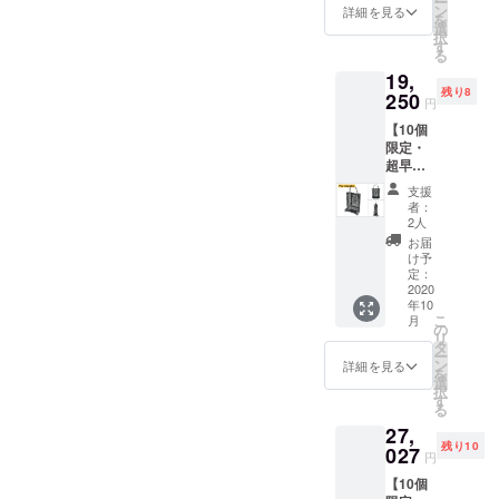
ー
定価
ご支援
ン
詳細を見る
を
格
により
選
択
16,280
量産効
す
る
円の
率が向
19,
25%OF
上した
残り8
F］
250
場合、
円
Velo
正規販
【10個
univers
売価格
限定・
al
が販売
超早割
Moyen
予定価
30％OF
● サイ
格より
支援
F】Velo
ズ：
下がる
者：
shoppin
36×17×
可能性
2人
g ・完
26（W×
もござ
お届
成した
D×H）
いま
け予
商品×１
cm ● 重
定：
す。 ※
点 ［一
2020
さ：
ご注文
年10
般販売
750g ※
状況、
こ
月
予定価
送料込
の
使用部
リ
格
みで
タ
材の供
ー
27.500
す。 ※
ン
給状
詳細を見る
を
円（税
皆様の
選
況、製
択
込）の
ご支援
す
造工程
る
30%OF
により
上の都
27,
F］
量産効
合等に
残り10
Velo
027
率が向
より出
円
shoppin
上した
荷時期
【10個
g ● サイ
場合、
が遅れ