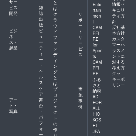
サー
・
と
情報セ
Ente
ビス
雑
は
キュリ
rtain
開発
誌
ク
サ
ティ方
men
出
ラ
ポ
針
t
版
ウ
ー
反社基
CAM
ビジ
ビ
ド
ト
本方針
PFI
ネ
ュ
フ
サ
カスタ
RE
ス・
ー
ァ
ー
マーハ
for
起業
テ
ン
ビ
ラスメ
Spor
ィ
デ
ス
ントに
ts
ー
ィ
対する
CAM
・
ン
考え方
PFI
ヘ
グ
クッ
RE
ル
と
キーポ
ふる
ス
は
リシー
さと
ケ
プ
実
納税
ア
ロ
施
AD
アー
舞
ジ
事
FOR
ト・
台
ェ
例
ALL
写真
・
ク
HIO
パ
ト
KOS
フ
の
HI
ォ
作
JFA
ー
り