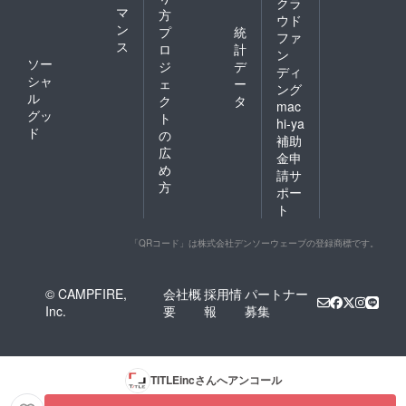
クラ
マ
方
ウド
ン
プ
統
ファ
ス
ロ
計
ン
ソー
ジ
デ
ディ
シャ
ェ
ー
ング
ル
ク
タ
mac
グッ
ト
hi-ya
ド
の
補助
広
金申
め
請サ
方
ポー
ト
「QRコード」は株式会社デンソーウェーブの登録商標です。
© CAMPFIRE,
会社概
採用情
パートナー
Inc.
要
報
募集
TITLEinc
さんへアンコール