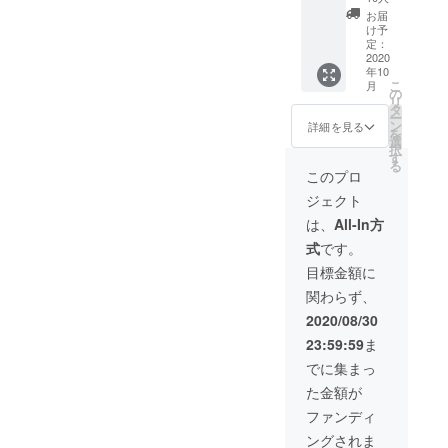
下がる
al
cm ● 重
す。 ※
可能性
お届
Moyen
さ：
ご注文
け予
もござ
・完成
550g ※
定：
状況、
いま
した商
2020
送料込
使用部
す。 ※
年10
品×１点
みで
材の供
ご注文
こ
月
［一般
す。 ※
の
給状
状況、
リ
販売予
皆様の
タ
況、製
使用部
ー
定価
ご支援
ン
造工程
詳細を見る
材の供
を
格
により
選
上の都
給状
択
16,280
量産効
す
合等に
況、製
る
円の
率が向
より出
このプロ
造工程
30%OF
上した
荷時期
上の都
ジェクト
F］
場合、
が遅れ
合等に
Velo
正規販
る場合
は、
All-In方
より出
univers
売価格
があり
荷時期
式
です。
al
が販売
ます。
が遅れ
Moyen
予定価
目標金額に
る場合
● サイ
格より
があり
関わらず、
ズ：
下がる
ます。
36×17×
可能性
2020/08/30
26（W×
もござ
23:59:59
ま
D×H）
いま
cm ● 重
す。 ※
でに集まっ
さ：
ご注文
た金額が
750g ※
状況、
送料込
使用部
ファンディ
みで
材の供
ングされま
す。 ※
給状