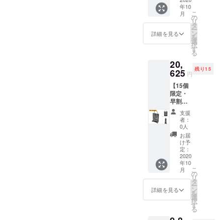
・完成
shoppin
使用部
年10
した商
g ● サイ
材の供
こ
月
品×２点
ズ：
の
給状
リ
［一般
44×18×
タ
況、製
ー
販売予
55（W×
ン
造工程
詳細を見る
を
定価
D×H）
選
上の都
択
格
cm ● 重
す
合等に
る
Velo
さ：2kg
より出
20,
shoppin
Velo
荷時期
残り15
g
625
univers
が遅れ
円
27,500
al Petit
る場合
【15個
円 +
● サイ
があり
限定・
Velo
ズ：
ます。
早割
univers
30×14×
25％OF
al
20（W×
支援
F】Velo
Moyen
D×H）
者：
shoppin
16,280
cm ● 重
0人
g ・完
円の
さ：
お届
成した
35%OF
550g ※
け予
商品×１
F］
定：
送料込
点 ［一
2020
Velo
みで
年10
般販売
shoppin
す。 ※
こ
月
予定価
g ● サイ
の
皆様の
リ
格
ズ：
タ
ご支援
ー
27.500
44×18×
ン
により
詳細を見る
を
円（税
55（W×
選
量産効
択
込）の
D×H）
す
率が向
る
25%OF
cm ● 重
上した
F］