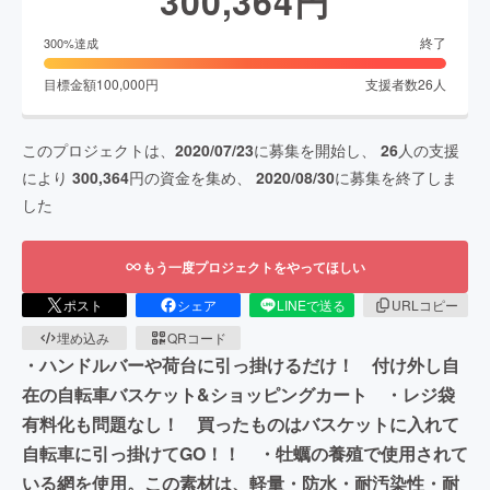
300,364
円
終了
300
%達成
目標金額
100,000
円
支援者数
26
人
このプロジェクトは、
2020/07/23
に募集を開始し、
26
人の支援
により
300,364
円の資金を集め、
2020/08/30
に募集を終了しま
した
もう一度プロジェクトをやってほしい
ポスト
シェア
LINEで送る
URLコピー
埋め込み
QRコード
・ハンドルバーや荷台に引っ掛けるだけ！ 付け外し自
在の自転車バスケット&ショッピングカート ・レジ袋
有料化も問題なし！ 買ったものはバスケットに入れて
自転車に引っ掛けてGO！！ ・牡蠣の養殖で使用されて
いる網を使用。この素材は、軽量・防水・耐汚染性・耐