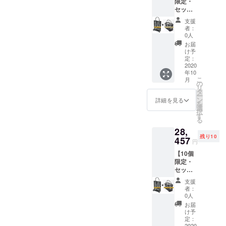
限定・
ズ：
正規販
る場合
セット
44×18×
売価格
があり
割
55（W×
が販売
ます。
支援
35％OF
D×H）
予定価
者：
F】Velo
cm ● 重
格より
0人
shoppin
さ：2kg
下がる
お届
g ＆
※送料込
可能性
け予
Petit ・
みで
定：
もござ
完成し
2020
す。 ※
いま
年10
た商品×
皆様の
す。 ※
こ
月
２点
ご支援
の
ご注文
リ
［一般
により
タ
状況、
ー
販売予
量産効
ン
使用部
詳細を見る
を
定価
率が向
選
材の供
択
格
上した
す
給状
る
Velo
場合、
況、製
28,
shoppin
正規販
造工程
残り10
g
457
売価格
上の都
円
27,500
が販売
合等に
【10個
円 +
予定価
より出
限定・
Velo
格より
荷時期
セット
univers
下がる
が遅れ
割
al Petit
可能性
る場合
支援
35％OF
14,080
もござ
があり
者：
F】Velo
円の
いま
0人
ます。
shoppin
35%OF
す。 ※
お届
g ＆
F］
ご注文
け予
Moyen
Velo
定：
状況、
2020