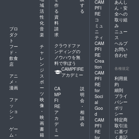
CAM
あんし
域
作
す
PFI
ん・安
活
る
る
RE
全への
性
資
コ
取り組
化
料
ミュ
み
プロ
音
請
ニ
ニュー
ダク
楽
求
ティ
ス
ト
CAM
ヘルプ
クラウドファ
フー
チ
PFI
お問い
ンディングの
ド・
ャ
RE
合わせ
ノウハウを無
飲食
レ
Crea
料で学ぼう
店
ン
tion
各種規定
CAMPFIRE
ジ
CAM
アカデミー
アニ
ス
利用規
PFI
メ・
ポ
約
RE
漫画
ー
CA
説
細則
for
ツ
MP
明
プライ
Soci
ファ
映
FI
会
バシー
al
ッ
像
RE
・
ポリ
Goo
ショ
・
ア
相
シー
d
ン
映
カ
談
特定商
CAM
画
デ
会
取引法
PFI
ゲー
書
ミ
に基づ
RE
ム・
籍
ー
く表記
for