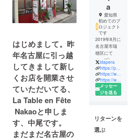
a
愛知県
初めてのプ
ロジェクト
です
2019年8月に
はじめまして。昨
名古屋市瑞
穂区にて
年名古屋に引っ越
オープンし
idapera
してきまして新し
ました。
https://pekoida.wixsite.com/latableenftenakao
土佐の和食
https://www.instagram.com/latableenfetenakao/
くお店を開業させ
https://www.facebook.com/La-table-en-f%C3%AAte-NAKAO-462058251255879/
にフレンチ
メッセー
ていただいてる、
料理との出
ジを送る
会い。美味
La Table en Fête
しい物に拘
りがないの
Nakaoと申しま
で楽しくお
リターンを
す、中尾です。
いしいもの
を。ソース
選ぶ
まだまだ名古屋の
などすべて