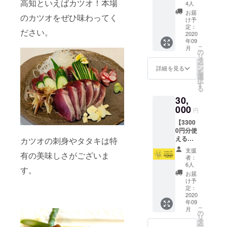
高知といえばカツオ！本場
nagoya
お礼の
2月末日
4人
カー
メッ
までと
お届
のカツオをぜひ味わってく
ド】 ・
セージ
なりま
け予
店舗で
をお伝
定：
す。 ※
ださい。
使える
2020
えしま
有効期
年09
11000
す。 ※
限を過
こ
月
円分の
カード
の
ぎます
リ
食券
は2020
タ
と、残
ー
カード
年9月1
ン
高は無
詳細を見る
を
をお渡
日以降
選
効とな
択
しいた
に支援
す
ります
る
しま
された
のでお
30,
す。 ・
店舗に
気をつ
カード
000
てお受
けくだ
円
受け渡
け取り
さい。
【3300
し時
くださ
※「お届
0円分使
に、店
い。 ※
け先情
えるの
舗ス
カツオの刺身やタタキは特
有効期
報」が
BUY
タッフ
限は
必須に
支援
有の美味しさがございま
LOCAL
より心
2021年
なって
者：
nagoya
からの
2月末日
6人
おりま
す。
カー
お礼の
までと
すが、
お届
ド】 ・
メッ
なりま
け予
カード
店舗で
セージ
定：
す。 ※
の配送
使える
2020
をお伝
有効期
はいた
年09
33000
えしま
限を過
しませ
こ
月
円分の
す。 ※
の
ぎます
ん。受
リ
食券
カード
タ
と、残
け渡し
ー