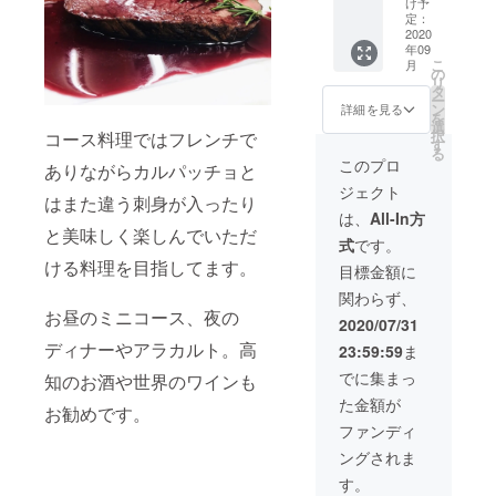
の配送
け予
有効期
をお伝
店舗で
はいた
定：
限を過
えしま
使える
2020
しませ
年09
ぎます
す。 ※
330000
ん。受
こ
月
と、残
カード
円分の
け渡し
の
リ
高は無
は2020
カー食
時のご
タ
ー
効とな
年9月1
券ドを
本人確
ン
詳細を見る
を
ります
日以降
お渡し
認のた
選
択
コース料理ではフレンチで
のでお
に支援
いたし
めの情
す
る
気をつ
された
ます。
報とし
このプロ
ありながらカルパッチョと
けくだ
店舗に
・カー
て使用
ジェクト
さい。
てお受
ド受け
させて
はまた違う刺身が入ったり
※「お届
け取り
渡し時
頂きま
は、
All-In方
け先情
くださ
に、店
す。
と美味しく楽しんでいただ
式
です。
報」が
い。 ※
舗ス
必須に
有効期
タッフ
ける料理を目指してます。
目標金額に
なって
限は
より心
関わらず、
おりま
2021年
からの
お昼のミニコース、夜の
すが、
2月末日
お礼の
2020/07/31
カード
までと
メッ
ディナーやアラカルト。高
23:59:59
ま
の配送
なりま
セージ
はいた
す。 ※
をお伝
でに集まっ
知のお酒や世界のワインも
しませ
有効期
えしま
た金額が
ん。受
限を過
す。 ※
お勧めです。
け渡し
ぎます
カード
ファンディ
時のご
と、残
は2020
ングされま
本人確
高は無
年9月1
認のた
効とな
日以降
す。
めの情
ります
に支援