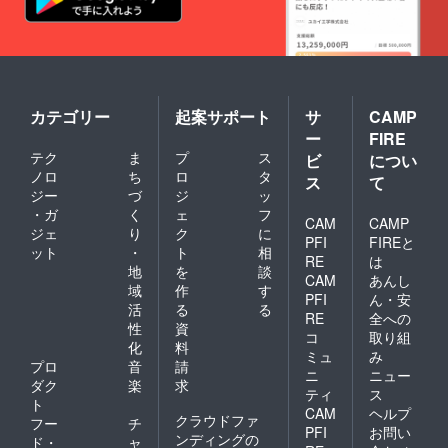
カテゴリー
起案サポート
サ
CAMP
ー
FIRE
テク
ま
プ
ス
ビ
につい
ノロ
ち
ロ
タ
ス
て
ジー
づ
ジ
ッ
・ガ
く
ェ
フ
CAM
CAMP
ジェ
り
ク
に
PFI
FIREと
ット
・
ト
相
RE
は
地
を
談
CAM
あんし
域
作
す
PFI
ん・安
活
る
る
RE
全への
性
資
コ
取り組
化
料
ミュ
み
プロ
音
請
ニ
ニュー
ダク
楽
求
ティ
ス
ト
CAM
ヘルプ
クラウドファ
フー
チ
PFI
お問い
ンディングの
ド・
ャ