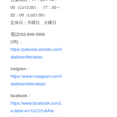
00（Lo13:30） 17：30～
22：00（Lo21:00）
定休日：月曜日、火曜日
電話052-846-3966
URL：
https://pekoida.wixsite.com/l
atableenftenakao
instglam：
https://www.instagram.com/l
atableenfetenakao/
facebook：
https://www.facebook.com/L
a-table-en-f%C3%AAte-