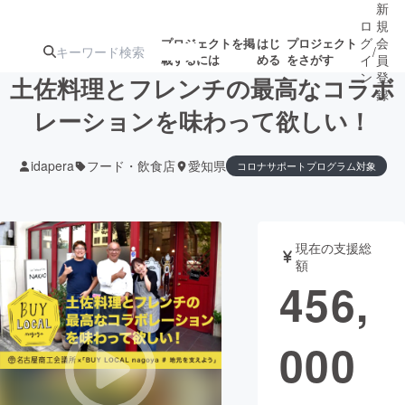
新
ロ
規
グ
会
プロジェクトを掲
はじ
プロジェクト
/
載するには
める
をさがす
イ
員
ン
登
土佐料理とフレンチの最高なコラボ
録
レーションを味わって欲しい！
人気のプロ
注目のリ
注目の新着プロ
募集終了が近いプ
もうすぐ公開
idapera
フード・飲食店
愛知県
コロナサポートプログラム対象
ジェクト
ターン
ジェクト
ロジェクト
されます
アート・写真
音楽
現在の支援総
額
456,
テクノロジー・ガジェット
ゲーム・サ
映像・映画
書籍・雑誌
000
ビジネス・起業
チャレンジ