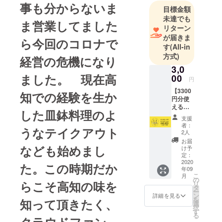
自家製で提
事も分からないま
目標金額
供してま
未達でも
ま営業してました
す。
リターン
大阪のホテ
が届きま
ら今回のコロナで
す
(All-in
ルと高知で
方式)
レストラン
経営の危機になり
3,0
を料理長と
ました。 現在高
00
して20年以
円
上の経験を
【3300
知での経験を生か
円分使
生かしたお
えるの
した皿鉢料理のよ
料理です。
BUY
支援
LOCAL
者：
うなテイクアウト
nagoya
2人
カー
お届
ド】 ・
なども始めまし
け予
店舗で
定：
使える
2020
た。この時期だか
年09
3300円
こ
月
分の食
の
らこそ高知の味を
リ
券カー
タ
ー
ドをお
ン
詳細を見る
を
知って頂きたく、
渡しい
選
択
たしま
す
る
す。 ・
クラウドファン