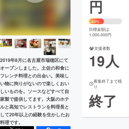
円
まちづくり・地域活性化
45%
CAMPFIRE for Social Good
CAMPFIRE Creation
目標金額は
1,000,000円
CAMPFIREふるさと納税
machi-ya
コミュニティ
支援者数
19
人
2019年8月に名古屋市瑞穂区にて
オープンしました。土佐の和食に
フレンチ料理との出会い。美味し
募集終了まで残
い物に拘りがないので楽しくおい
り
しいものを。ソースなどすべて自
終了
家製で提供してます。大阪のホテ
ルと高知でレストランを料理長と
して20年以上の経験を生かしたお
料理です。