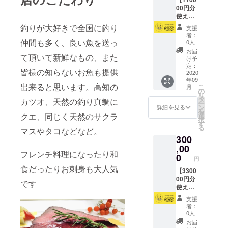
くださ
※「お届
す。
舗ス
00円分
い。 ※
け先情
タッフ
使える
有効期
報」が
より心
のBUY
限は
必須に
釣りが大好きで全国に釣り
支援
からの
LOCAL
2021年
なって
者：
お礼の
nagoya
仲間も多く、良い魚を送っ
2月末日
おりま
0人
メッ
カー
までと
すが、
お届
て頂いて新鮮なもの、また
セージ
ド】 ・
なりま
カード
け予
をお伝
店舗で
す。 ※
定：
の配送
皆様の知らないお魚も提供
えしま
使える
2020
有効期
はいた
年09
す。 ※
110000
限を過
しませ
出来ると思います。高知の
こ
月
カード
円分の
ぎます
の
ん。受
リ
は2020
食券
と、残
タ
け渡し
カツオ、天然の釣り真鯛に
ー
年9月1
カード
高は無
ン
時のご
詳細を見る
を
日以降
をお渡
効とな
クエ、同じく天然のサクラ
選
本人確
択
に支援
しいた
ります
す
認のた
る
マスやタコなどなど。
された
しま
のでお
めの情
300
店舗に
す。 ・
気をつ
報とし
てお受
カード
,00
けくだ
て使用
フレンチ料理になったり和
け取り
受け渡
さい。
0
させて
円
くださ
し時
※「お届
頂きま
食だったりお刺身も大人気
い。 ※
に、店
【3300
け先情
す。
有効期
舗ス
00円分
報」が
です
限は
タッフ
使える
必須に
2021年
より心
のBUY
なって
支援
2月末日
からの
LOCAL
おりま
者：
までと
お礼の
nagoya
すが、
0人
なりま
メッ
カー
カード
お届
す。 ※
セージ
ド】 ・