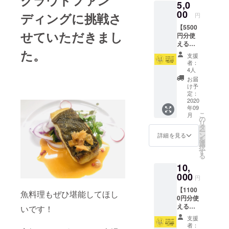
5,0
カード
受け渡
00
ディングに挑戦さ
円
し時
【5500
に、店
せていただきまし
円分使
舗ス
えるの
タッフ
た。
BUY
より心
支援
LOCAL
からの
者：
nagoya
お礼の
4人
カー
メッ
お届
ド】 ・
セージ
け予
店舗で
をお伝
定：
使える
2020
えしま
年09
5500円
す。 ※
こ
月
分の食
カード
の
リ
券カー
は2020
タ
ー
ドをお
年9月1
ン
詳細を見る
を
渡しい
日以降
選
択
たしま
に支援
す
る
す。 ・
された
10,
カード
店舗に
受け渡
000
てお受
円
し時
け取り
【1100
に、店
くださ
魚料理もぜひ堪能してほし
0円分使
舗ス
い。 ※
えるの
タッフ
いです！
有効期
BUY
より心
限は
支援
LOCAL
からの
2021年
者：