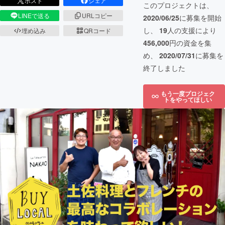
ポスト
シェア
このプロジェクトは、
LINEで送る
URLコピー
2020/06/25
に募集を開始
し、
19
人の支援により
埋め込み
QRコード
456,000
円の資金を集
め、
2020/07/31
に募集を
終了しました
もう一度プロジェク
トをやってほしい