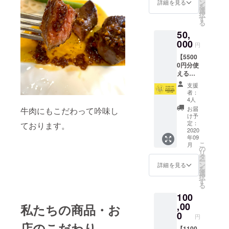
カード
は2020
ン
高は無
詳細を見る
時のご
を
をお渡
年9月1
選
効とな
本人確
択
しいた
日以降
す
ります
認のた
る
しま
に支援
のでお
めの情
50,
す。 ・
された
気をつ
報とし
カード
000
店舗に
けくだ
て使用
円
受け渡
てお受
さい。
させて
【5500
し時
け取り
※「お届
頂きま
0円分使
に、店
くださ
け先情
す。
えるの
舗ス
い。 ※
報」が
BUY
タッフ
有効期
必須に
支援
LOCAL
より心
限は
なって
者：
nagoya
からの
2021年
4人
おりま
カー
お礼の
2月末日
すが、
お届
牛肉にもこだわって吟味し
ド】 ・
メッ
までと
け予
カード
店舗で
セージ
定：
ております。
なりま
の配送
使える
2020
をお伝
す。 ※
はいた
年09
55000
えしま
有効期
しませ
こ
月
円分の
す。 ※
の
限を過
ん。受
リ
食券
カード
タ
ぎます
け渡し
ー
カード
は2020
ン
と、残
詳細を見る
時のご
を
をお渡
年9月1
選
高は無
本人確
択
しいた
日以降
す
効とな
認のた
る
しま
に支援
ります
めの情
100
す。 ・
された
のでお
報とし
カード
,00
店舗に
私たちの商品・お
気をつ
て使用
受け渡
てお受
0
けくだ
させて
円
し時
け取り
さい。
頂きま
店のこだわり
に、店
【1100