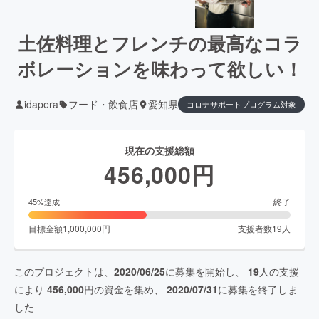
土佐料理とフレンチの最高なコラ
ボレーションを味わって欲しい！
idapera
フード・飲食店
愛知県
コロナサポートプログラム対象
現在の支援総額
456,000
円
終了
45
%達成
目標金額
1,000,000
円
支援者数
19
人
このプロジェクトは、
2020/06/25
に募集を開始し、
19
人の支援
により
456,000
円の資金を集め、
2020/07/31
に募集を終了しま
した