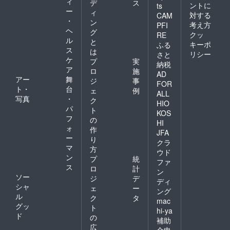
ィ
デ
ス
ントに
ts
ー
ィ
対する
CAM
・
ン
考え方
PFI
ヘ
グ
クッ
RE
ル
と
キーポ
ふる
ス
は
リシー
さと
ケ
プ
実
納税
ア
ロ
施
AD
アー
舞
ジ
事
FOR
ト・
台
ェ
例
ALL
写真
・
ク
HIO
パ
ト
KOS
フ
の
HI
ォ
作
JFA
ー
り
クラ
マ
方
ウド
ン
プ
統
ファ
ス
ロ
計
ン
ソー
ジ
デ
ディ
シャ
ェ
ー
ング
ル
ク
タ
mac
グッ
ト
hi-ya
ド
の
補助
広
金申