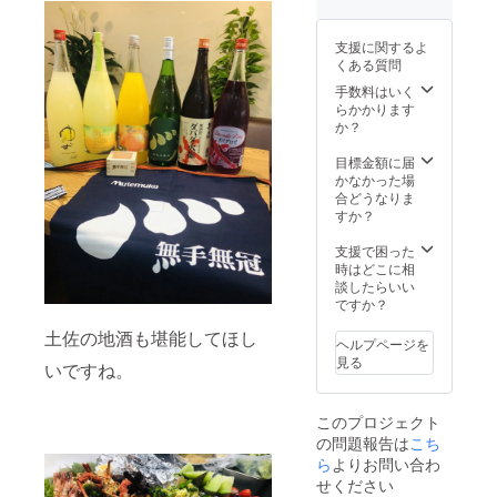
報とし
のでお
された
て使用
気をつ
店舗に
支援に関するよ
させて
けくだ
てお受
くある質問
頂きま
さい。
け取り
す。
※「お届
くださ
手数料はいく
け先情
い。 ※
らかかります
報」が
有効期
か？
必須に
限は
なって
2021年
目標金額に届
おりま
2月末日
かなかった場
すが、
までと
合どうなりま
カード
なりま
すか？
の配送
す。 ※
はいた
有効期
支援で困った
しませ
限を過
時はどこに相
ん。受
ぎます
談したらいい
け渡し
と、残
ですか？
時のご
高は無
土佐の地酒も堪能してほし
本人確
効とな
ヘルプページを
認のた
ります
見る
いですね。
めの情
のでお
報とし
気をつ
て使用
けくだ
このプロジェクト
させて
さい。
の問題報告は
こち
頂きま
※「お届
す。
け先情
ら
よりお問い合わ
報」が
せください
必須に