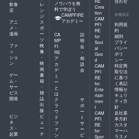
RE
合わせ
ノウハウを無
飲食
レ
Crea
料で学ぼう
店
ン
tion
各種規定
CAMPFIRE
ジ
CAM
アカデミー
アニ
ス
利用規
PFI
メ・
ポ
約
RE
漫画
ー
CA
説
細則
for
ツ
MP
明
プライ
Soci
ファ
映
FI
会
バシー
al
ッ
像
RE
・
ポリ
Goo
ショ
・
ア
相
シー
d
ン
映
カ
談
特定商
CAM
画
デ
会
取引法
PFI
ゲー
書
ミ
に基づ
RE
ム・
籍
ー
く表記
for
サー
・
と
情報セ
Ente
ビス
雑
は
キュリ
rtain
開発
誌
ク
サ
ティ方
men
出
ラ
ポ
針
t
版
ウ
ー
反社基
CAM
ビジ
ビ
ド
ト
本方針
PFI
ネ
ュ
フ
サ
カスタ
RE
ス・
ー
ァ
ー
マーハ
for
起業
テ
ン
ビ
ラスメ
Spor