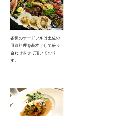
なって
おりま
すが、
カード
の配送
はいた
しませ
ん。受
各種のオードブルは土佐の
け渡し
時のご
皿鉢料理を基本として盛り
本人確
認のた
合わせさせて頂いておりま
めの情
報とし
す。
て使用
させて
頂きま
す。