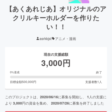
【あくあれじあ】オリジナルのア
クリルキーホルダーを作りた
い！！
asrkkjst
アニメ・漫画
現在の支援総額
3,000
円
終了
0
%達成
目標金額
500,000
円
支援者数
1
人
このプロジェクトは、
2020/06/16
に募集を開始し、
1
人の支援に
より
3,000
円の資金を集め、
2020/07/26
に募集を終了しました