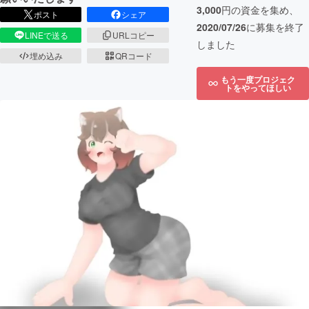
3,000
円の資金を集め、
ポスト
シェア
2020/07/26
に募集を終了
LINEで送る
URLコピー
しました
埋め込み
QRコード
もう一度プロジェク
トをやってほしい