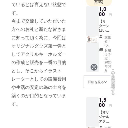
方式)
ているとは言えない状態で
1,0
す。
00
円
今まで交流していただいた
【リ
ターン
方へのお礼と新たな皆さま
はいら
ないけ
に知って頂く為に、今回は
支援
ど応援
者：
した
オリジナルグッズ第一弾と
0人
い！】
お届
してアクリルキーホルダー
いつも
け予
暖かい
定：
の作成と販売を一番の目的
ご支援
2020
年08
ありが
とし、そこからイラスト
こ
月
とうご
の
リ
ざいま
タ
レーターとしての設備費用
ー
す！ 細
ン
詳細を見る
を
やかで
選
や生活の安定の為の土台を
択
すが
す
る
メール
築くのが目的となっていま
1,5
にて
す。
「お礼
00
円
のメッ
【オリ
セージ
ジナル
を贈ら
アクリ
せてい
ルキー
ただき
支援