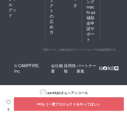
ング
ル
ク
タ
mac
グッ
ト
hi-ya
ド
の
補助
広
金申
め
請サ
方
ポー
ト
「QRコード」は株式会社デンソーウェーブの登録商標です。
© CAMPFIRE,
会社概
採用情
パートナー
Inc.
要
報
募集
asrkkjst
さんへアンコール
もう一度プロジェクトをやってほしい
0