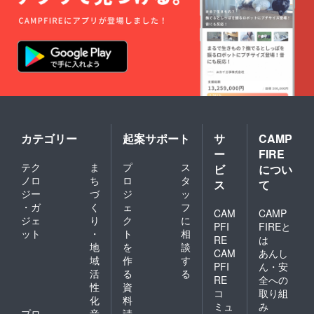
カテゴリー
起案サポート
サ
CAMP
ー
FIRE
テク
ま
プ
ス
ビ
につい
ノロ
ち
ロ
タ
ス
て
ジー
づ
ジ
ッ
・ガ
く
ェ
フ
CAM
CAMP
ジェ
り
ク
に
PFI
FIREと
ット
・
ト
相
RE
は
地
を
談
CAM
あんし
域
作
す
PFI
ん・安
活
る
る
RE
全への
性
資
コ
取り組
化
料
ミュ
み
プロ
音
請