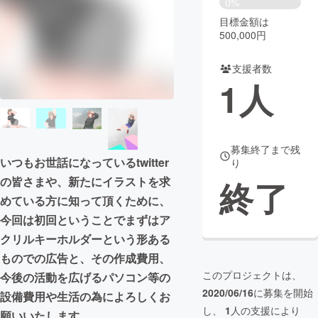
0%
目標金額は
まちづくり・地域活性化
500,000円
支援者数
CAMPFIRE for Social Good
CAMPFIRE Creation
1
人
CAMPFIREふるさと納税
machi-ya
コミュニティ
募集終了まで残
いつもお世話になっているtwitter
り
終了
の皆さまや、新たにイラストを求
めている方に知って頂くために、
今回は初回ということでまずはア
クリルキーホルダーという形ある
ものでの広告と、その作成費用、
このプロジェクトは、
今後の活動を広げるパソコン等の
2020/06/16
に募集を開始
設備費用や生活の為によろしくお
し、
1
人の支援により
願いいたします