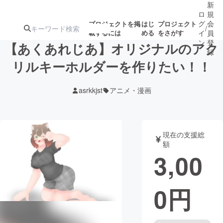
新
ロ
規
グ
会
プロジェクトを掲
はじ
プロジェクト
/
載するには
める
をさがす
イ
員
ン
登
【あくあれじあ】オリジナルのアク
録
リルキーホルダーを作りたい！！
人気のプロ
注目のリ
注目の新着プロ
募集終了が近いプ
もうすぐ公開
asrkkjst
アニメ・漫画
ジェクト
ターン
ジェクト
ロジェクト
されます
アート・写真
音楽
現在の支援総
額
3,00
テクノロジー・ガジェット
ゲーム・サ
0
円
映像・映画
書籍・雑誌
ビジネス・起業
チャレンジ