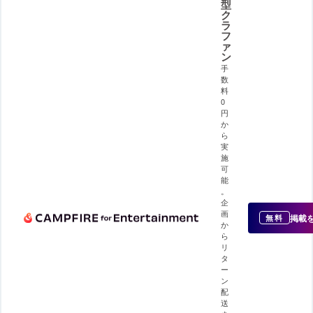
型
ク
ラ
フ
ァ
ン
手
数
料
0
円
か
ら
実
施
可
能
。
企
画
掲載
無料
か
ら
リ
タ
ー
ン
配
送