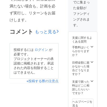
て直筆
でに集まっ
で応援
満たない場合も、計画を必
た金額が
メッ
セージ
ず実行し、リターンをお届
ファンディ
を書か
ングされま
けします。
せてい
ただき
す。
ます。
コメント
もっと見る
※プロ
ジェク
支援に関するよ
ト終了
くある質問
後に発
注発送
手数料はいく
投稿するには
ログイン
が
させて
らかかります
必要です。
いただ
か？
きます
プロジェクトオーナーの承
目標金額に届
認後に掲載されます。承認
かなかった場
された内容を削除すること
合どうなりま
はできません。
すか？
※投稿する際の注意点
支援で困った
時はどこに相
談したらいい
ですか？
ヘルプページを
見る