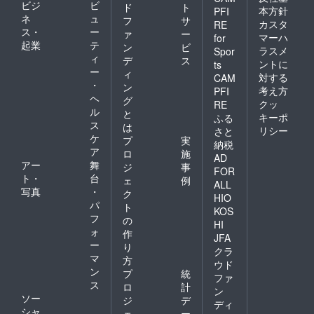
ビジ
ビ
ド
ト
本方針
PFI
ネ
ュ
フ
サ
カスタ
RE
ス・
ー
ァ
ー
マーハ
for
起業
テ
ン
ビ
ラスメ
Spor
ィ
デ
ス
ントに
ts
ー
ィ
対する
CAM
・
ン
考え方
PFI
ヘ
グ
クッ
RE
ル
と
キーポ
ふる
ス
は
リシー
さと
ケ
プ
実
納税
ア
ロ
施
AD
アー
舞
ジ
事
FOR
ト・
台
ェ
例
ALL
写真
・
ク
HIO
パ
ト
KOS
フ
の
HI
ォ
作
JFA
ー
り
クラ
マ
方
ウド
ン
プ
統
ファ
ス
ロ
計
ン
ソー
ジ
デ
ディ
シャ
ェ
ー