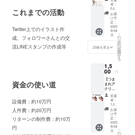
ホル
ます」
者：
ダー】
※クラウ
0人
これまでの活動
私のオ
ドファ
お届
リジナ
ンディ
け予
ルキャ
ング期
定：
ラク
2020
日終了
Twitter上でのイラスト作
年08
ター
後、順
こ
月
「日和
次対応
成、フォロワーさんとの交
の
リ
ちゃ
させて
タ
ー
流LINEスタンプの作成等
ん」の
いただ
ン
詳細を見る
を
アクリ
きます
選
択
ルキー
す
る
ホル
1,5
ダー2つ
セット
00
円
をお送
【つま
りしま
資金の使い道
まれア
す。絵
クリル
柄は新
キーホ
たに描
支援
ル
きおろ
者：
設備費：約10万円
ダー】
します
1人
私のオ
のでお
人件費：約20万円
お届
リジナ
楽しみ
け予
ルキャ
リターンの制作費：約10万
にして
定：
ラク
2020
いて下
年09
円
ター
さい。
こ
月
「日和
※プロ
の