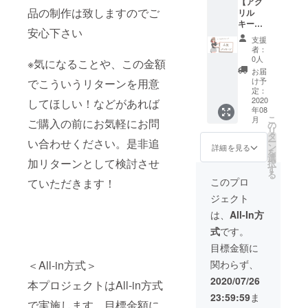
【アク
ホル
品の制作は致しますのでご
リル
ダー2つ
キーホ
セット
安心下さい
ルダー
をお送
支援
＋応援
りしま
者：
メッ
す。 ※
0人
※気になることや、この金額
セー
プロ
お届
ジ】 私
ジェク
け予
でこういうリターンを用意
のオリ
ト終了
定：
ジナル
2020
してほしい！などがあれば
後に発
年08
キャラ
注発送
こ
月
ご購入の前にお気軽にお問
クター
させて
の
リ
「日和
いただ
タ
ー
い合わせください。是非追
ちゃ
きま
ン
詳細を見る
を
ん」の
す。
選
加リターンとして検討させ
択
アクリ
す
る
ルキー
このプロ
ていただきます！
ホル
ジェクト
ダー２
つセッ
は、
All-In方
トと、
式
です。
いつも
良くし
目標金額に
てくれ
＜All-in方式＞
関わらず、
る支援
者様一
2020/07/26
本プロジェクトはAll-in方式
人一人
23:59:59
ま
に対し
で実施します。目標金額に