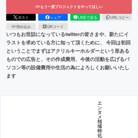
もう一度プロジェクトをやってほしい
ポスト
シェア
LINEで送る
URLコピー
埋め込み
QRコード
いつもお世話になっているtwitterの皆さまや、新たにイ
ラストを求めている方に知って頂くために、 今回は初回
ということでまずはアクリルキーホルダーという形ある
ものでの広告と、その作成費用、今後の活動を広げるパ
ソコン等の設備費用や生活の為によろしくお願いいたし
ます
エ
ン
タ
メ
領
域
特
化