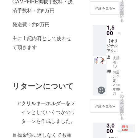
リ
CAMPFIRE掲載手数料・決
ちゃ
ジェク
タ
ー
ん」の
ト終了
ン
詳細を見る
済手数料：約9万円
を
つまま
後に発
選
択
れアク
注発送
す
る
リル
させて
発送費：約2万円
1,5
キーホ
いただ
ルダー2
00
きま
円
つセッ
す。
主に上記内容として使わせ
【オリ
トをお
ジナル
て頂きます
送りし
アクリ
ます。
ルキー
※プロ
支援
ホル
ジェク
者：
ダー】
ト終了
1人
私のオ
後に発
お届
リジナ
注発送
け予
ルキャ
させて
定：
リターンについて
ラク
2020
いただ
年09
ター
きま
こ
月
「日和
す。
の
リ
ちゃ
タ
アクリルキーホルダーをメ
ー
ん」と
ン
詳細を見る
を
「クー
選
インとしていくつかのリ
択
リャ
す
る
ちゃ
ターンを作成しました。
3,0
ん」の
残り
アクリ
00
500
円
目標金額に達しなくても商
ルキー