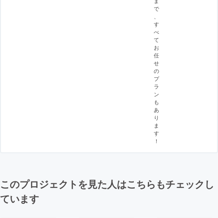
ま
で
、
す
べ
て
お
任
せ
の
プ
ラ
ン
も
あ
り
ま
す
！
このプロジェクトを見た人はこちらもチェックし
ています