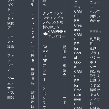
ニ
ニュー
ダク
楽
求
ティ
ス
ト
CAM
ヘルプ
クラウドファ
フー
チ
PFI
お問い
ンディングの
ド・
ャ
RE
合わせ
ノウハウを無
飲食
レ
Crea
料で学ぼう
店
ン
tion
各種規定
CAMPFIRE
ジ
CAM
アカデミー
アニ
ス
利用規
PFI
メ・
ポ
約
RE
漫画
ー
CA
説
細則
for
ツ
MP
明
プライ
Soci
ファ
映
FI
会
バシー
al
ッ
像
RE
・
ポリ
Goo
ショ
・
ア
相
シー
d
ン
映
カ
談
特定商
CAM
画
デ
会
取引法
PFI
ゲー
書
ミ
に基づ
RE
ム・
籍
ー
く表記
for
サー
・
と
情報セ
Ente
ビス
雑
は
キュリ
rtain
開発
誌
ク
サ
ティ方
men
出
ラ
ポ
針
t
版
ウ
ー
反社基
CAM