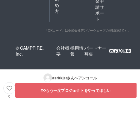
金申
め
請サ
方
ポー
ト
「QRコード」は株式会社デンソーウェーブの登録商標です。
© CAMPFIRE,
会社概
採用情
パートナー
Inc.
要
報
募集
asrkkjst
さんへアンコール
もう一度プロジェクトをやってほしい
0