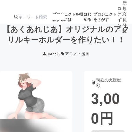
新
ロ
規
グ
会
プロジェクトを掲
はじ
プロジェクト
/
載するには
める
をさがす
イ
員
ン
登
【あくあれじあ】オリジナルのアク
録
リルキーホルダーを作りたい！！
人気のプロ
注目のリ
注目の新着プロ
募集終了が近いプ
もうすぐ公開
asrkkjst
アニメ・漫画
ジェクト
ターン
ジェクト
ロジェクト
されます
アート・写真
音楽
現在の支援総
額
3,00
テクノロジー・ガジェット
ゲーム・サ
0
円
映像・映画
書籍・雑誌
ビジネス・起業
チャレンジ