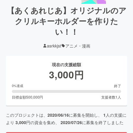
【あくあれじあ】オリジナルのア
クリルキーホルダーを作りた
い！！
asrkkjst
アニメ・漫画
現在の支援総額
3,000
円
終了
0
%達成
目標金額
500,000
円
支援者数
1
人
このプロジェクトは、
2020/06/16
に募集を開始し、
1
人の支援に
より
3,000
円の資金を集め、
2020/07/26
に募集を終了しました