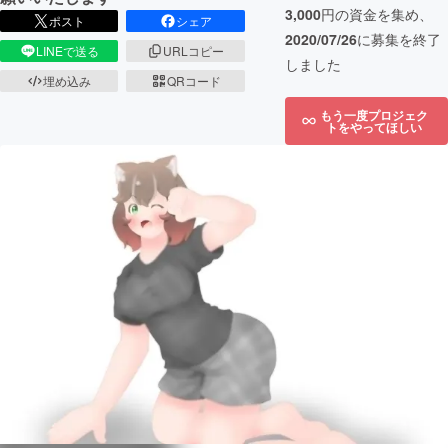
3,000
円の資金を集め、
ポスト
シェア
2020/07/26
に募集を終了
LINEで送る
URLコピー
しました
埋め込み
QRコード
もう一度プロジェク
トをやってほしい