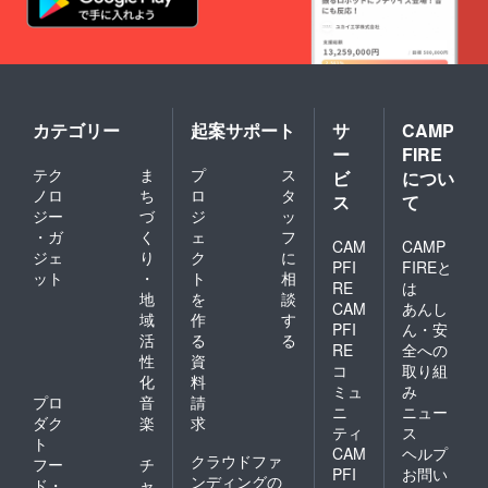
カテゴリー
起案サポート
サ
CAMP
ー
FIRE
テク
ま
プ
ス
ビ
につい
ノロ
ち
ロ
タ
ス
て
ジー
づ
ジ
ッ
・ガ
く
ェ
フ
CAM
CAMP
ジェ
り
ク
に
PFI
FIREと
ット
・
ト
相
RE
は
地
を
談
CAM
あんし
域
作
す
PFI
ん・安
活
る
る
RE
全への
性
資
コ
取り組
化
料
ミュ
み
プロ
音
請
ニ
ニュー
ダク
楽
求
ティ
ス
ト
CAM
ヘルプ
クラウドファ
フー
チ
PFI
お問い
ンディングの
ド・
ャ