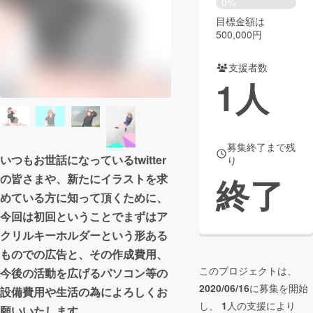
0%
目標金額は
まちづくり・地域活性化
500,000円
支援者数
CAMPFIRE for Social Good
CAMPFIRE Creation
1
人
CAMPFIREふるさと納税
machi-ya
コミュニティ
募集終了まで残
いつもお世話になっているtwitter
り
終了
の皆さまや、新たにイラストを求
めている方に知って頂くために、
今回は初回ということでまずはア
クリルキーホルダーという形ある
ものでの広告と、その作成費用、
このプロジェクトは、
今後の活動を広げるパソコン等の
2020/06/16
に募集を開始
設備費用や生活の為によろしくお
し、
1
人の支援により
願いいたします