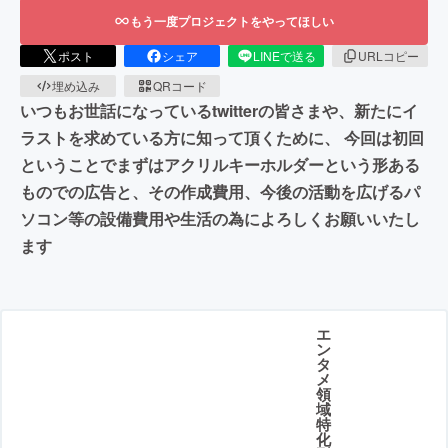
もう一度プロジェクトをやってほしい
ポスト
シェア
LINEで送る
URLコピー
埋め込み
QRコード
いつもお世話になっているtwitterの皆さまや、新たにイ
ラストを求めている方に知って頂くために、 今回は初回
ということでまずはアクリルキーホルダーという形ある
ものでの広告と、その作成費用、今後の活動を広げるパ
ソコン等の設備費用や生活の為によろしくお願いいたし
ます
エ
ン
タ
メ
領
域
特
化