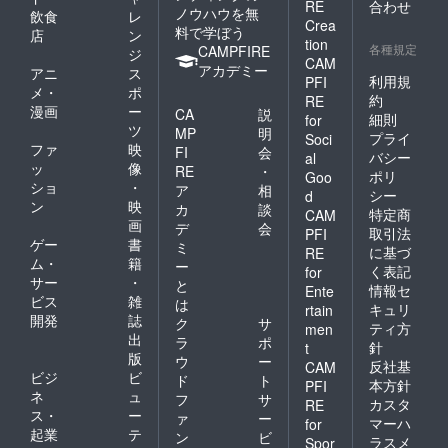
RE
合わせ
ノウハウを無
飲食
レ
Crea
料で学ぼう
店
ン
tion
各種規定
CAMPFIRE
ジ
CAM
アカデミー
アニ
ス
利用規
PFI
メ・
ポ
約
RE
漫画
ー
CA
説
細則
for
ツ
MP
明
プライ
Soci
ファ
映
FI
会
バシー
al
ッ
像
RE
・
ポリ
Goo
ショ
・
ア
相
シー
d
ン
映
カ
談
特定商
CAM
画
デ
会
取引法
PFI
ゲー
書
ミ
に基づ
RE
ム・
籍
ー
く表記
for
サー
・
と
情報セ
Ente
ビス
雑
は
キュリ
rtain
開発
誌
ク
サ
ティ方
men
出
ラ
ポ
針
t
版
ウ
ー
反社基
CAM
ビジ
ビ
ド
ト
本方針
PFI
ネ
ュ
フ
サ
カスタ
RE
ス・
ー
ァ
ー
マーハ
for
起業
テ
ン
ビ
ラスメ
Spor