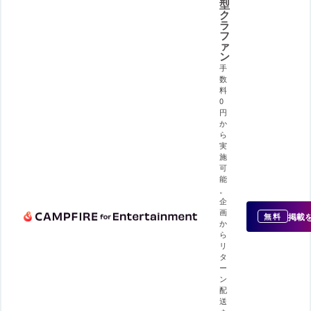
型
ク
ラ
フ
ァ
ン
手
数
料
0
円
か
ら
実
施
可
能
。
企
画
掲載
無料
か
ら
リ
タ
ー
ン
配
送