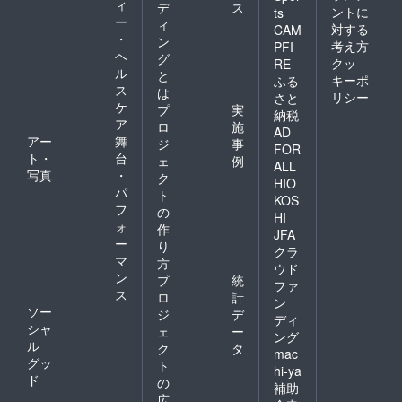
ィ
デ
ス
ントに
ts
ー
ィ
対する
CAM
・
ン
考え方
PFI
ヘ
グ
クッ
RE
ル
と
キーポ
ふる
ス
は
リシー
さと
ケ
プ
実
納税
ア
ロ
施
AD
アー
舞
ジ
事
FOR
ト・
台
ェ
例
ALL
写真
・
ク
HIO
パ
ト
KOS
フ
の
HI
ォ
作
JFA
ー
り
クラ
マ
方
ウド
ン
プ
統
ファ
ス
ロ
計
ン
ソー
ジ
デ
ディ
シャ
ェ
ー
ング
ル
ク
タ
mac
グッ
ト
hi-ya
ド
の
補助
広