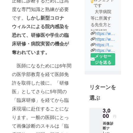
正確に診断するためには高
です
度な専門知識と熟練が必要
大学病院
です。
しかし新型コロナ
等に所属す
る先生方と
ウィルスによる院内感染を
知識情報処
https://www.medicalshinansha.or.jp
恐れて、研修医や学生の臨
理の研究者
https://www.facebook.com/medicalshinansha/
床研修・病院実習の機会が
が協働する
https://twitter.com/shinansha
https://www.youtube.com/user/NPOmedicalshinansha/videos
場として
奪われています。
メッセー
NPO法人メ
ジを送る
ディカル指
医師になるためには6年間
南車を設立
の医学部教育を経て医師免
しました。
許を取得した後に、「研修
大学病院
リターンを
には豊富な
医」としてさらに5年間の
知識・経験
選ぶ
「臨床研修」を経てから臨
が蓄積され
床現場に赴任することにな
ていて人材
3,0
00
も豊富で
円
ります。一般の医師にとっ
す。しかし
画像診
て画像診断のスキルは「臨
断ナ
これらの知
レッジ