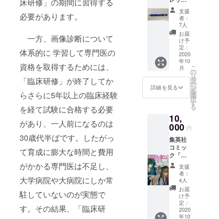
床研修」の期間に習得する
識・経験は
サービ
支援
一般の医療
ス「読
必要があります。
者：
影指
7人
従事者と共
南」文
お届
有される仕
一方、画像診断について
字入り
け予
ボール
組みがな
定：
体系的に 学習して専門医の
ペン＋
2020
く、医療の
年10
お礼状
資格を取得するためには、
こ
月
不平等が生
の
リ
じていま
タ
「臨床研修」が終了してか
ー
ン
詳細を見る
す。そこで
を
らさらに5年以上の臨床経験
選
択
大学病院に
す
る
を経て試験に合格する必要
蓄積されて
10,
いる知識・
があり、一人前になるのは
000
円
経験を知識
30歳代半ばです。したがっ
集英社
情報処理を
コミッ
て育成に膨大な時間と費用
応用して多
ク「ラ
ジエー
がかかる専門医は不足し、
くの医療従
支援
ション
者：
事者、およ
ハウ
大学病院や大病院にしか常
4人
ス」最
び患者や家
お届
駐していないのが実態で
新巻＋
け予
族が利用で
お礼状
定：
す。その結果、「臨床研
きる仕組み
2020
年10