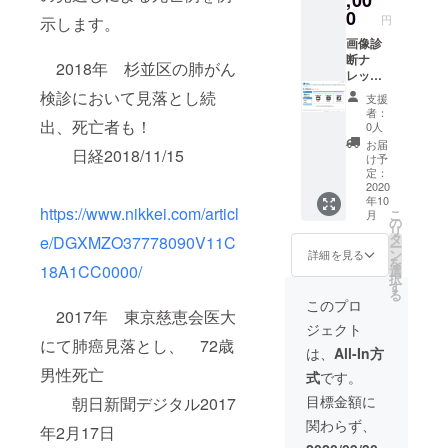
ミック
0
円
示します。
「ラジ
エー
画像診
ション
断ナ
2018年 杉並区の肺がん
ハウ
レッジ
ス」第1
サービ
検診において見落とし続
支援
巻から
ス「読
者：
最新巻
影指
出、死亡者も！
0人
まで1
南」利
お届
日経2018/11/15
セット
用権
け予
＋お礼
（全モ
定：
状
ダリ
2020
年10
ティー
https://www.nikkei.com/articl
こ
月
半年間
の
リ
(2020.1
タ
e/DGXMZO37778090V11C
ー
1.1～
ン
詳細を見る
を
2021.4.
18A1CC0000/
選
択
31)）ま
す
る
たは集
このプロ
2017年 東京慈恵会医大
英社コ
ジェクト
ミック
にて肺癌見落とし、 72歳
「ラジ
は、
All-In方
エー
男性死亡
式
です。
ション
ハウ
目標金額に
朝日新聞デジタル2017
ス」第1
関わらず、
巻から
年2月17日
最新巻