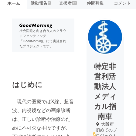
活動報告
支援者
仲間募集
コメント
ホーム
2
12
社会問題と向き合う人のクラウ
ドファンディング
「GoodMorning」にて実施され
たプロジェクトです。
特定非
営利活
はじめに
動法人
メディ
現代の医療ではX線、超音
カル指
波、内視鏡などの画像診断
南車
は、正しい診断や治療のた
大阪府
めに不可欠な手段ですが、
初めてのプ
ロジェクト