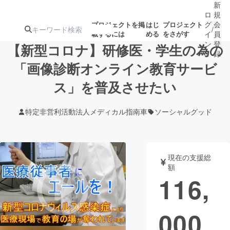
新
ロ
規
グ
会
プロジェクトを掲
はじ
プロジェクト
/
載するには
める
をさがす
イ
員
ン
登
【新型コロナ】研修医・学生の為の
録
「画像診断オンライン教育サービ
ス」を普及させたい
人気のプロ
注目のリ
注目の新着プロ
募集終了が近いプ
もうすぐ公開
ジェクト
ターン
ジェクト
ロジェクト
されます
特定非営利活動法人メディカル指南車
ソーシャルグッド
アート・写真
音楽
現在の支援総
テクノロジー・ガジェット
ゲーム・サ
額
116,
映像・映画
書籍・雑誌
000
ビジネス・起業
チャレンジ