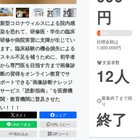
円
まちづくり・地域活性化
新型コロナウィルスによる院内感
染を恐れて、研修医・学生の臨床
CAMPFIRE for Social Good
CAMPFIRE Creation
11%
研修や病院実習に支障が生じてい
CAMPFIREふるさと納税
machi-ya
コミュニティ
目標金額は
1,000,000円
ます。臨床経験の機会損失による
スキル不足を補うために、初学者
支援者数
から専門医を目指す方まで画像診
12
人
断の習得をオンライン教育でサ
ポートできる”画像診断ナレッジ
サービス「読影指南」”を医療機
募集終了まで残
関・教育機関に普及させた
り
い！！！
終了
ポスト
シェア
LINEで送る
URLコピー
埋め込み
QRコード