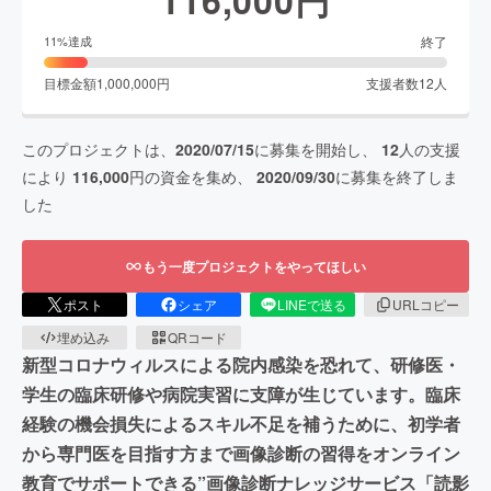
終了
11
%達成
目標金額
1,000,000
円
支援者数
12
人
このプロジェクトは、
2020/07/15
に募集を開始し、
12
人の支援
により
116,000
円の資金を集め、
2020/09/30
に募集を終了しま
した
もう一度プロジェクトをやってほしい
ポスト
シェア
LINEで送る
URLコピー
埋め込み
QRコード
新型コロナウィルスによる院内感染を恐れて、研修医・
学生の臨床研修や病院実習に支障が生じています。臨床
経験の機会損失によるスキル不足を補うために、初学者
から専門医を目指す方まで画像診断の習得をオンライン
教育でサポートできる”画像診断ナレッジサービス「読影