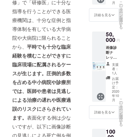
を構築する
修」で「研修医」に十分な
こ
月
の
ことを目的
リ
タ
指導を行うことができる医
ー
として活動
ン
詳細を見る
を
療機関は、十分な症例と指
選
していま
択
す
す。
る
導体制を有している大学病
50,
院や大病院に限られること
000
円
から、
平時でも
十分な臨床
画像診
断ナ
経験を積むことができすに
レッジ
サービ
臨床現場に配属されるケー
支援
ス「読
者：
影指
スが生じます。圧倒的多数
1人
南」利
お届
を占める中小病院や診療所
用権
け予
（ご希
定：
では、医師や患者は見逃し
望の1モ
2020
年10
ダリ
による治療の遅れや医療過
こ
月
ティー
の
リ
半年間
タ
誤のリスクにさらされてい
ー
(2020.1
ン
詳細を見る
を
1.1.～
選
ます。
表面化する例は少な
択
2021.4.
す
る
31)）ま
いですが、以下に画像診断
100
たは集
の見逃しによる死亡例を例
英社コ
,00