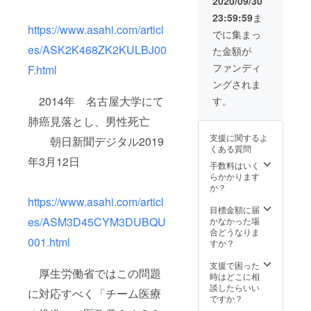
2020/09/30
まで1
23:59:59
ま
セット
https://www.asahi.com/articl
＋お礼
でに集まっ
状と
es/ASK2K468ZK2KULBJ00
た金額が
ホーム
ページ
ファンディ
F.html
へのお
ングされま
名前掲
載
2014年 名古屋大学にて
す。
肺癌見落とし、男性死亡
支援に関するよ
朝日新聞デジタル2019
くある質問
年3月12日
手数料はいく
らかかります
か？
https://www.asahi.com/articl
目標金額に届
es/ASM3D45CYM3DUBQU
かなかった場
合どうなりま
001.html
すか？
支援で困った
厚生労働省ではこの問題
時はどこに相
談したらいい
に対応すべく「チーム医療
ですか？