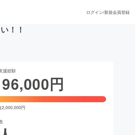
ログイン
/
新規会員登録
たい！！
うすぐ公開されます
支援総額
プロダクト
196,000
円
ファッション
スポーツ
,000,000円
数
ア
ソーシャルグッド
人