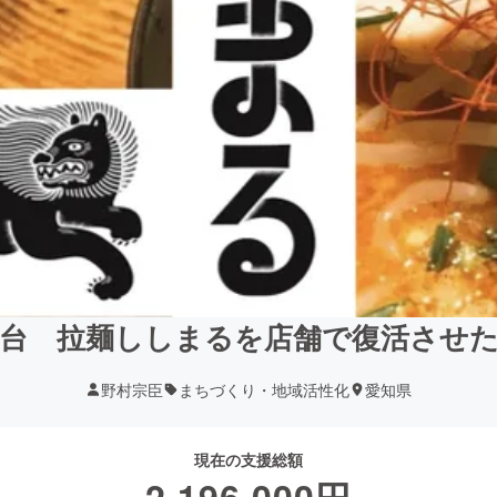
台 拉麺ししまるを店舗で復活させ
野村宗臣
まちづくり・地域活性化
愛知県
現在の支援総額
2,196,000
円