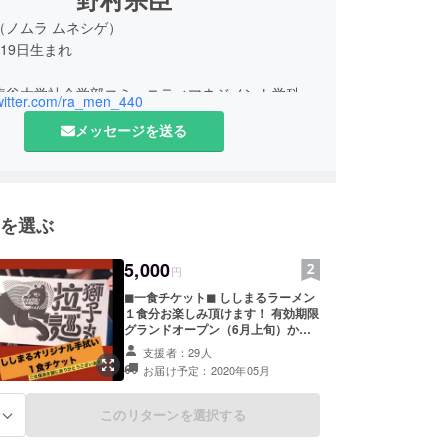
ラ ムネシゲ）
月19日生まれ
年 龍谷大学社会学部コミュニティマネジメント学科
twitter.com/ra_men_440
メッセージを送る
水タバコ専門店「BAR煙-en-」開業
 保母山 胎蔵寺 住職 晋山
 屋台ラーメン「拉麺ししまる」開業
を選ぶ
たばこ専門店「OMEN relax shisha lounge」移転
5,000
円
僧侶として「多くの方の悩みや喜びを共有したい」
◼︎一食チケット◼︎ ししまるラーメン
Rの経営を始めました。お寺では感じられない、多
１食分お楽しみ頂けます！ 有効期限
グランドオープン（6月上旬）から
八苦と多くの喜びに出会いました。
１年間有効 ◼︎拉麺ししまる手拭い◼︎
支援者：29人
から、「町おこし」「人の集まるイベント」の研究
来店時に「拉麺ししまる手拭い」を
お届け予定：2020年05月
お渡しします。 ◼︎感謝のメール◼︎ 店
今尚挑戦を続けています。
主から感謝のメールをお送りしま
る「町おこし」は、若者が機能的に楽しめる環境
す。
このリターンを選択する
る
それが広がっていく事で地域が活気づいていく事だ
います。しかし、地元岡崎市では、昼夜働く若者が