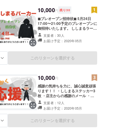
関わらず、それに直結するフラストレーションを発
10,000
円
残り
30
環境が充実しているとは言えません。
◼︎プレオープン招待状◼︎ 5月24日
まるの復活は、その一端と考えています。
17:00〜21:00予定のプレオープンに
御招待いたします。 ししまるラーメ
ン１食分付きです。 プレオープンに
支援者：30人
予定が合わない場合は、 グランド
お届け予定：2020年05月
オープン後の１食分のチケットとし
てご利用頂けます。 有効期限：グラ
ンドオープンから（6月上旬）１年
間 いち早くししまるをお楽しみ頂け
このリターンを選択する
る
ます！！ ◼︎拉麺ししまるパーカー◼︎
来店時に、「拉麺ししまるパー
カー」をお配りします。 S / M / L /
10,000
XL パーカーの受け取りができない
円
場合は、サイズ確認して発送いたし
感謝の気持ちを力に、誠心誠意頑張
ます。
ります！！ ・ししまるステッカー3
枚 ・店主からの感謝のメール ・感
謝をスタッフ一同より動画にしてお
支援者：12人
伝えします ※こちらのコースはリ
お届け予定：2020年05月
ターンコストがあまりかからない
為、いただくご支援の多くをプロ
ジェクトの為に活用させていただく
このリターンを選択する
る
事が出来ます。