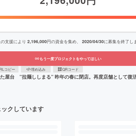
人の支援により
2,196,000
円の資金を集め、
2020/04/30
に募集を終了し
もう一度プロジェクトをやってほしい
RLコピー
埋め込み
QRコード
いた屋台 ”拉麺ししまる” 昨年の春に閉店。再度店舗として
ェックしています