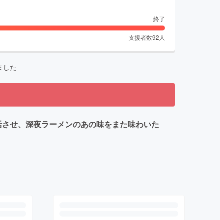
終了
支援者数
92
人
ました
復活させ、深夜ラーメンのあの味をまた味わいた