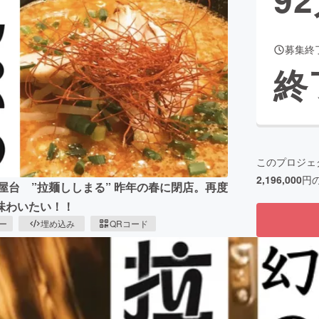
募集終
CAMPFIRE for Social Good
CAMPFIRE Creation
終
CAMPFIREふるさと納税
machi-ya
コミュニティ
このプロジェ
2,196,000
円
屋台 ”拉麺ししまる” 昨年の春に閉店。再度
味わいたい！！
ピー
埋め込み
QRコード