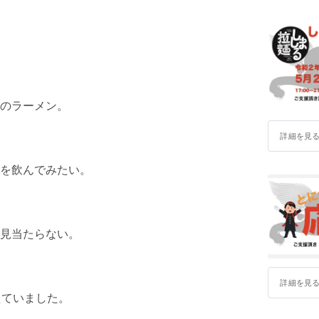
いるにも
散させる
拉麺しし
のラーメン。
詳細を見
を飲んでみたい。
見当たらない。
詳細を見
えていました。