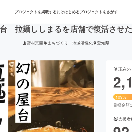
プロジェクトを掲載するには
はじめる
プロジェクトをさがす
台 拉麺ししまるを店舗で復活させ
野村宗臣
まちづくり・地域活性化
愛知県
注目のリターン
注目の新着プロジェクト
募集終了が近いプロジェクト
も
現在の
音楽
舞台・パフォーマンス
2,
ゲーム・サービス開発
フード・飲食店
109%
書籍・雑誌出版
アニメ・漫画
目標金額は2
支援者
チャレンジ
ビューティー・ヘルスケ
92