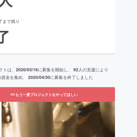
了まで残り
了
クトは、
2020/03/16
に募集を開始し、
92
人の支援により
の資金を集め、
2020/04/30
に募集を終了しました
もう一度プロジェクトをやってほしい