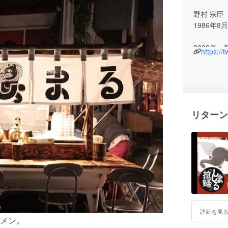
野村 宗臣（ノム
1986年8
2009
https://
卒業
2013年 
2016年
2018年
リターン
2019年 水
開業
浄土宗の
と自らBA
くの四苦
学生時代
を続け、
私が考え
詳細を見
があり、
メン。
と考えて