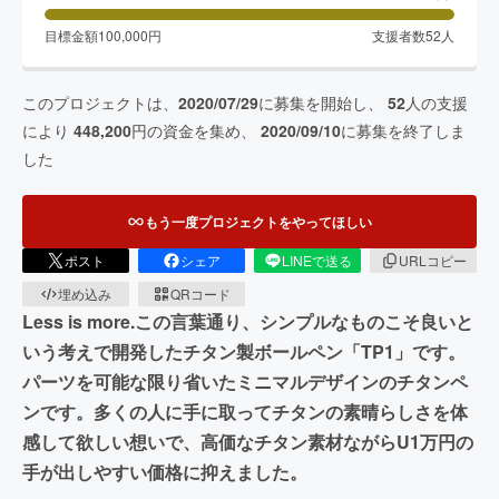
目標金額
100,000
円
支援者数
52
人
このプロジェクトは、
2020/07/29
に募集を開始し、
52
人の支援
により
448,200
円の資金を集め、
2020/09/10
に募集を終了しま
した
もう一度プロジェクトをやってほしい
ポスト
シェア
LINEで送る
URLコピー
埋め込み
QRコード
Less is more.この言葉通り、シンプルなものこそ良いと
いう考えで開発したチタン製ボールペン「TP1」です。
パーツを可能な限り省いたミニマルデザインのチタンペ
ンです。多くの人に手に取ってチタンの素晴らしさを体
感して欲しい想いで、高価なチタン素材ながらU1万円の
手が出しやすい価格に抑えました。