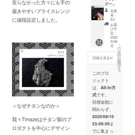
至らなかった方々にも手の
ゴール
ド 国内
届きやすいプライスレンジ
支援
送料/税
者：
込み
に値段設定しました。
0人
お届
け予
定：
2020
年09
こ
月
の
リ
タ
ー
ン
詳細を見る
を
選
択
す
る
このプロ
ジェクト
は、
All-In方
式
です。
目標金額に
＜なぜチタンなのか＞
関わらず、
2020/09/10
我々Timazeはチタン製のプ
23:59:59
ま
ロダクトを中心にデザイン
でに集まっ