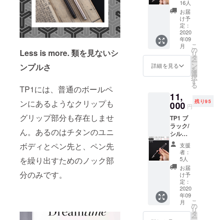
16人
お届
け予
定：
2020
年09
こ
月
の
Less is more. 類を見ないシ
リ
タ
ー
ン
ンプルさ
詳細を見る
を
選
択
す
る
TP1には、普通のボールペ
11,
残り95
ンにあるようなクリップも
000
円
グリップ部分も存在しませ
TP1 ブ
ラック/
ん。あるのはチタンのユニ
シル
バー 国
ボディとペン先と、ペン先
支援
内送料/
者：
税込み
5人
を繰り出すためのノック部
お届
分のみです。
け予
定：
2020
年09
こ
月
の
リ
タ
ー