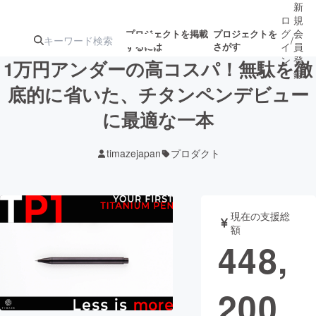
新
ロ
規
グ
会
プロジェクトを掲載
プロジェクトを
/
するには
さがす
イ
員
ン
登
1万円アンダーの高コスパ！無駄を徹
録
底的に省いた、チタンペンデビュー
に最適な一本
人気のプロ
注目のリ
注目の新着プロ
募集終了が近いプ
もうすぐ公開
ジェクト
ターン
ジェクト
ロジェクト
されます
timazejapan
プロダクト
アート・写真
音楽
現在の支援総
テクノロジー・ガジェット
ゲーム・サ
額
448,
映像・映画
書籍・雑誌
200
ビジネス・起業
チャレンジ