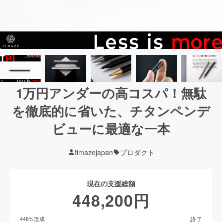
1万円アンダーの高コスパ！無駄
を徹底的に省いた、チタンペンデ
ビューに最適な一本
timazejapan
プロダクト
現在の支援総額
448,200
円
終了
448
%達成