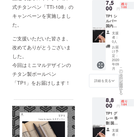
密技術とす
7,5
残り
式チタンペン「TTi-108」の
00
100
ばらしい技
円
能を凝縮し
キャンペーンを実施しまし
TP1 シ
ルバー
ます。
た。
国内送
料/税込
支援
み
者：
ご支援いただいた皆さま、
0人
改めてありがとうございま
お届
け予
した。
定：
2020
年09
今回はミニマルデザインの
こ
月
の
リ
チタン製ボールペン
タ
ー
ン
詳細を見る
「TP1」をお届けします！
を
選
択
す
る
8,8
残り
00
184
円
TP1 グ
レー 早
割 国内
送料/税
支援
込み
者：