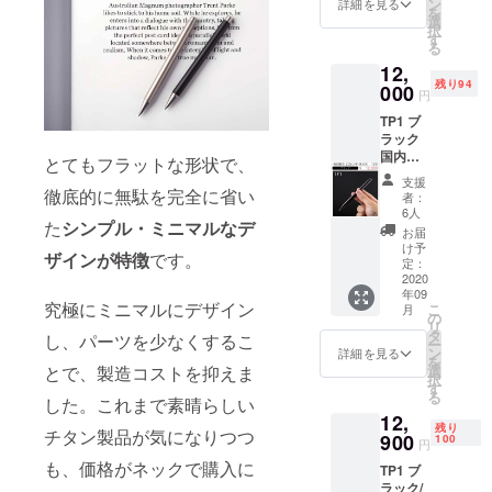
ン
詳細を見る
を
選
択
す
る
12,
残り94
000
円
TP1 ブ
ラック
国内送
とてもフラットな形状で、
料/税込
支援
み
徹底的に無駄を完全に省い
者：
6人
た
シンプル・ミニマルなデ
お届
け予
ザインが特徴
です。
定：
2020
年09
究極にミニマルにデザイン
こ
月
の
リ
タ
し、パーツを少なくするこ
ー
ン
詳細を見る
を
選
とで、製造コストを抑えま
択
す
る
した。これまで素晴らしい
12,
残り
チタン製品が気になりつつ
900
100
円
も、価格がネックで購入に
TP1 ブ
ラック/