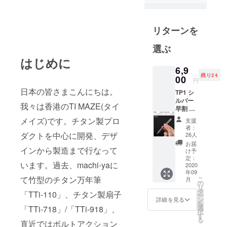
チタンオブ
ジェクトデ
リターンを
ザインに専
念していま
選ぶ
す。竹、
はじめに
木、革など
6,9
の自然物と
残り24
00
円
チタンを組
日本の皆さまこんにちは。
TP1 シ
み合わせた
ルバー
我々は香港のTI MAZE(タイ
デザインの
早割 国
内送料/
継続的な探
メイズ)です。チタン製プロ
支援
税込み
者：
求…。あな
ダクトを中心に開発、デザ
26人
たにユニー
お届
インから製造まで行なって
け予
クな究極の
定：
チタン製品
います。過去、machi-yaに
2020
年09
を提供する
て竹型のチタン万年筆
こ
月
の
ために、真
リ
タ
「TTi-110」、チタン製扇子
ー
新しいデザ
ン
詳細を見る
を
インイデオ
選
「TTi-718」/「TTi-918」、
択
す
ロギー、精
る
直近ではボルトアクション