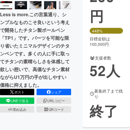
円
まちづくり・地域活性化
Less is more.この言葉通り、シ
ンプルなものこそ良いという考え
CAMPFIRE for Social Good
CAMPFIRE Creation
で開発したチタン製ボールペン
448%
CAMPFIREふるさと納税
machi-ya
コミュニティ
「TP1」です。パーツを可能な限
目標金額は
100,000円
り省いたミニマルデザインのチタ
ンペンです。多くの人に手に取っ
支援者数
てチタンの素晴らしさを体感して
52
人
欲しい想いで、高価なチタン素材
ながらU1万円の手が出しやすい
価格に抑えました。
募集終了まで残
ポスト
シェア
り
LINEで送る
URLコピー
終了
埋め込み
QRコード