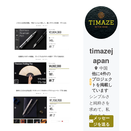
timazej
apan
中国
他に4件の
プロジェク
トを掲載し
ています
シンプルさ
と純粋さを
求めて。私
達はチタン
メッセー
素材の特性
ジを送る
に見合った