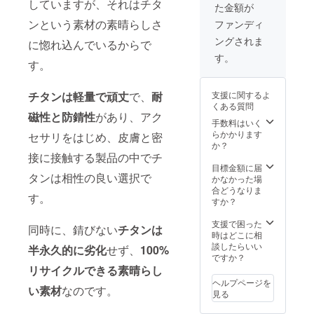
していますが、それはチタ
た金額が
ンという素材の素晴らしさ
ファンディ
ングされま
に惚れ込んでいるからで
す。
す。
支援に関するよ
チタンは軽量で頑丈
で、
耐
くある質問
磁性と防錆性
があり、アク
手数料はいく
らかかります
セサリをはじめ、皮膚と密
か？
接に接触する製品の中でチ
目標金額に届
タンは相性の良い選択で
かなかった場
合どうなりま
す。
すか？
支援で困った
同時に、錆びない
チタンは
時はどこに相
談したらいい
半永久的に劣化
せず、
100%
ですか？
リサイクルできる素晴らし
ヘルプページを
い素材
なのです。
見る