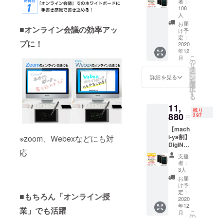
者：
3％OFF
108
】300台
人
限定 ■
お届
■オンライン会議の効率アッ
予定定
け予
価：
定：
プに！
2020
14,850
年12
円(税
こ
月
込)⇒11,
の
リ
480円
タ
ー
(税・送
ン
詳細を見る
を
料込) ■
選
択
カ
す
る
ラー：
11,
アッ
残り
880
シュグ
397
円
レイ、
【mach
パール
i-ya割】
※zoom、Webexなどにも対
ゴール
DigiNot
ド、ホ
応
e
ワイト
支援
Pro【2
（お選
者：
0％OFF
びいた
3人
】400台
だけま
お届
限定 ■
す） ■
け予
予定定
定：
内容：
■もちろん「オンライン授
価：
2020
『DigiN
年12
14,850
ote
業」でも活躍
こ
月
円(税
の
Pro』1