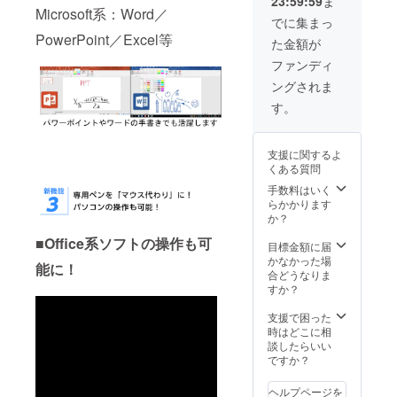
23:59:59
ま
す） ■
がござ
ただく
Microsoft系：Word／
内容：
います
でに集まっ
ことで
『DigiN
のでご
生産効
PowerPoint／Excel等
た金額が
ote
了承く
率が向
Pro』1
ださ
ファンディ
上した
台 ※商
い。 ※
場合な
ングされま
品の仕
ご注文
ど、一
様やデ
数や部
す。
般販売
ザイン
品の調
価格が
等の細
達状
予定よ
かい点
況、生
り下が
支援に関するよ
につい
産工程
る可能
くある質問
て、一
上の都
性もご
部変更
手数料はいく
合等に
ざいま
が生じ
らかかります
より、
す。
る場合
か？
出荷時
がござ
期が遅
■Office系ソフトの操作も可
います
目標金額に届
れる可
のでご
かなかった場
能性が
能に！
了承く
合どうなりま
ござい
ださ
すか？
ます。
い。 ※
※多くの
ご注文
支援で困った
応援購
数や部
時はどこに相
入をい
品の調
談したらいい
ただく
達状
ですか？
ことで
況、生
生産効
産工程
率が向
ヘルプページを