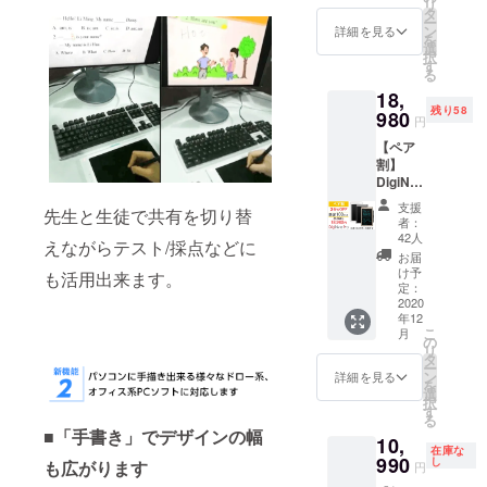
リ
込)⇒11,
タ
台 ※商
ー
880円
ン
品の仕
詳細を見る
を
(税・送
選
様やデ
択
料込) ■
す
ザイン
る
カ
等の細
18,
ラー：
かい点
残り58
アッ
980
につい
円
シュグ
て、一
【ペア
レイ、
部変更
割】
パール
が生じ
DigiNot
ゴール
る場合
e
ド、ホ
がござ
支援
先生と生徒で共有を切り替
Pro【3
ワイト
います
者：
6％OFF
（お選
42人
のでご
えながらテスト/採点などに
】100
びいた
了承く
お届
セット
だけま
け予
ださ
も活用出来ます。
限定 ■
す） ■
定：
い。 ※
予定定
2020
内容：
ご注文
年12
価：
『DigiN
数や部
こ
月
29,700
ote
の
品の調
リ
円(税
Pro』1
タ
達状
ー
込)⇒18,
台 ※商
ン
詳細を見る
況、生
を
980円
品の仕
選
産工程
択
(税・送
様やデ
す
上の都
る
料込) ■
ザイン
合等に
■「手書き」でデザインの幅
10,
カ
等の細
より、
在庫な
ラー：
990
かい点
し
も広がります
出荷時
円
アッ
につい
期が遅