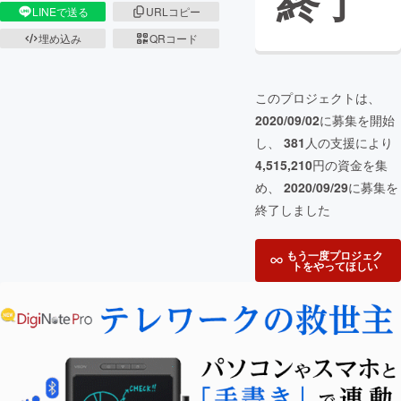
終了
LINEで送る
URLコピー
埋め込み
QRコード
このプロジェクトは、
2020/09/02
に募集を開始
し、
381
人の支援により
4,515,210
円の資金を集
め、
2020/09/29
に募集を
終了しました
もう一度プロジェク
トをやってほしい