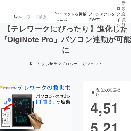
新
ロ
規
グ
会
プロジェクトを掲載
プロジェクトを
/
するには
さがす
イ
員
ン
登
【テレワークにぴったり】進化した
録
『DigiNote Pro』パソコン連動が可能
に
人気のプロ
注目のリ
注目の新着プロ
募集終了が近いプ
もうすぐ公開
ジェクト
ターン
ジェクト
ロジェクト
されます
エムサポ
テクノロジー・ガジェット
アート・写真
音楽
現在の支援総
テクノロジー・ガジェット
ゲーム・サ
額
4,51
映像・映画
書籍・雑誌
5,21
ビジネス・起業
チャレンジ