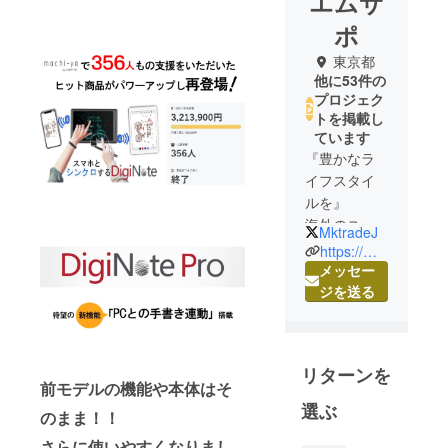
エムサ
ポ
東京都
他に53件の
プロジェク
トを掲載し
ています
『豊かなラ
イフスタイ
ルを』
海外のユ
MktradeJ
ニークな商
https://msapo.jimdosite.com/
品を中心に
メッセー
ご紹介。
ジを送る
生活にアク
セントを加
え「自分ら
リターンを
しく」過ご
前モデルの機能や本体はそ
す・・。
選ぶ
のまま！！
その架け橋
になれるよ
さらに使いやすくなりまし