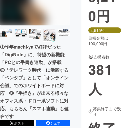
0
円
まちづくり・地域活性化
CAMPFIRE for Social Good
CAMPFIRE Creation
4,515%
CAMPFIREふるさと納税
machi-ya
コミュニティ
目標金額は
100,000円
①昨年machi-yaで好評だった
「DigiNote」に、待望の新機能
支援者数
「PCとの手書き連動」が搭載
381
②「テレワーク時代」に活躍する
「ペンタブ」として「オンライン
人
会議」でのホワイトボードに対
応 ③『手描き』が出来る様々な
オフィス系・ドロー系ソフトに対
応。もちろん「スマホ連動」も健
募集終了まで残
り
在です
ポスト
シェア