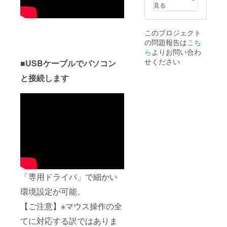
上の都
上した
見る
合等に
場合な
より、
ど、一
出荷時
般販売
このプロジェクト
期が遅
価格が
の問題報告は
こち
れる可
予定よ
ら
よりお問い合わ
能性が
り下が
ござい
る可能
せください
■USBケーブルでパソコン
ます。
性もご
※多くの
ざいま
と接続します
応援購
す。
入をい
ただく
ことで
生産効
率が向
上した
場合な
ど、一
般販売
価格が
予定よ
「専用ドライバ」で細かい
り下が
る可能
環境設定が可能。
性もご
【ご注意】※マウス操作の全
ざいま
す。
てに対応する訳ではありま