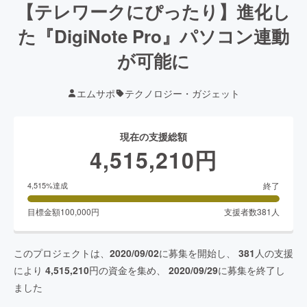
【テレワークにぴったり】進化し
た『DigiNote Pro』パソコン連動
が可能に
エムサポ
テクノロジー・ガジェット
現在の支援総額
4,515,210
円
終了
4,515
%達成
目標金額
100,000
円
支援者数
381
人
このプロジェクトは、
2020/09/02
に募集を開始し、
381
人の支援
により
4,515,210
円の資金を集め、
2020/09/29
に募集を終了し
ました