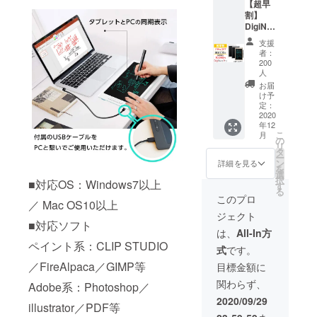
【超早
シュグ
て、一
れる可
割】
レイ、
部変更
能性が
DigiNot
パール
が生じ
ござい
e
ゴール
る場合
ます。
支援
Pro【2
ド、ホ
がござ
者：
※多くの
6％OFF
ワイト
います
200
応援購
】200台
（カ
人
のでご
入をい
限定 ■
ラーの
了承く
お届
ただく
予定定
組合せ
け予
ださ
ことで
価：
定：
をお選
い。 ※
生産効
2020
14,850
びいた
ご注文
率が向
年12
円(税
だけま
数や部
上した
こ
月
込)⇒10,
の
す） ■
品の調
場合な
リ
990円
タ
内容：
達状
ど、一
ー
(税・送
ン
『DigiN
詳細を見る
況、生
般販売
を
料込) ■
選
ote
産工程
価格が
択
■対応OS：Windows7以上
カ
す
Pro』2
上の都
予定よ
る
ラー：
台 ※商
このプロ
合等に
り下が
／ Mac OS10以上
アッ
品の仕
より、
る可能
ジェクト
シュグ
様やデ
出荷時
■対応ソフト
性もご
レイ、
ザイン
は、
All-In方
期が遅
ざいま
パール
等の細
れる可
ペイント系：CLIP STUDIO
す。
式
です。
ゴール
かい点
能性が
ド、ホ
／FireAlpaca／GIMP等
につい
目標金額に
ござい
ワイト
て、一
ます。
関わらず、
Adobe系：Photoshop／
（お選
部変更
※多くの
びいた
が生じ
2020/09/29
応援購
illustrator／PDF等
だけま
る場合
入をい