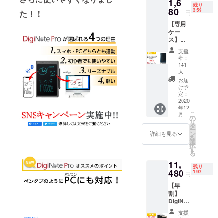
1,6
残り
う活動して
80
359
た！！
円
います。
【専用
ケー
ス】
お問い合わ
DigiNot
支援
せ先：
e Pro
者：
info★msapo
用 限
141
定数500
人
.jp
個
お届
★を@に変
け予
定：
えてご連絡
2020
願います
年12
こ
月
の
リ
タ
ー
ン
詳細を見る
を
選
択
す
る
11,
残り
480
192
円
【早
割】
DigiNot
e
支援
Pro【2