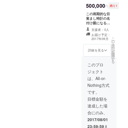
500,000
円
残り1
この画期的な目
覚まし時計の名
付け親になる権
利をプレゼント
支援者：0人
させていただき
お届け予定：
ます！
こ
2017年09月
の
リ
タ
ー
ン
詳細を見る
を
選
択
す
る
このプロ
ジェクト
は、All-or-
Nothing方式
です。
目標金額を
達成した場
合にのみ、
2017/08/01
23:59:59
ま