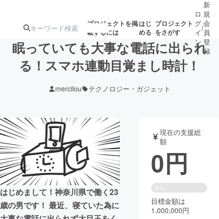
新
ロ
規
グ
会
プロジェクトを掲
はじ
プロジェクト
/
載するには
める
をさがす
イ
員
ン
登
眠っていても大事な電話に出られ
録
る！スマホ連動目覚まし時計！
人気のプロ
注目のリ
注目の新着プロ
募集終了が近いプ
もうすぐ公開
mercilou
テクノロジー・ガジェット
ジェクト
ターン
ジェクト
ロジェクト
されます
アート・写真
音楽
現在の支援総
額
0
円
テクノロジー・ガジェット
ゲーム・サ
映像・映画
書籍・雑誌
0%
はじめまして！神奈川県で働く23
目標金額は
歳の男です！ 最近、寝ていた為に
1,000,000円
ビジネス・起業
チャレンジ
大事な電話に出られず大目玉をく