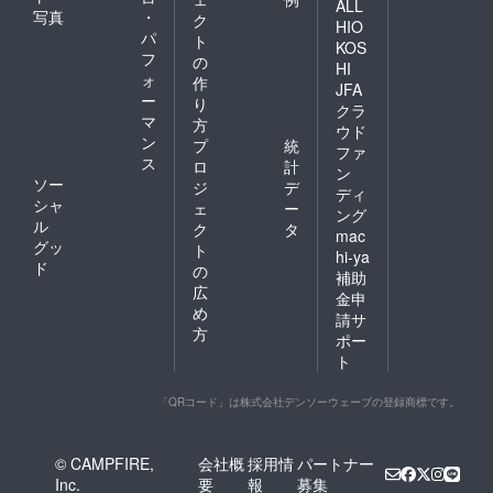
ALL
写真
・
ク
HIO
パ
ト
KOS
フ
の
HI
ォ
作
JFA
ー
り
クラ
マ
方
ウド
ン
プ
統
ファ
ス
ロ
計
ン
ソー
ジ
デ
ディ
シャ
ェ
ー
ング
ル
ク
タ
mac
グッ
ト
hi-ya
ド
の
補助
広
金申
め
請サ
方
ポー
ト
「QRコード」は株式会社デンソーウェーブの登録商標です。
© CAMPFIRE,
会社概
採用情
パートナー
Inc.
要
報
募集