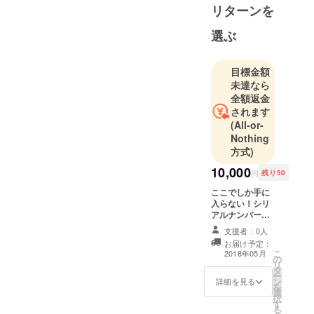
リターンを
選ぶ
目標金額
未達なら
全額返金
されます
(All-or-
Nothing
方式)
10,000
円
残り50
ここでしか手に
入らない！シリ
アルナンバー付
き限定カラーの
支援者：0人
目覚まし時計を
お届け予定：
プレゼント！
こ
2018年05月
の
リ
タ
ー
ン
詳細を見る
を
選
択
す
る