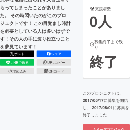
らってしまったことがありまし
支援者数
まちづくり・地域活性化
0
人
た。 その時閃いたのがこのプロ
ジェクトです！ この目覚まし時計
CAMPFIRE for Social Good
CAMPFIRE Creation
を必要としている人は多いはずで
CAMPFIREふるさと納税
machi-ya
コミュニティ
す！その人の手に渡り役立つこと
募集終了まで残
を夢見ています！
り
ポスト
シェア
終了
LINEで送る
URLコピー
埋め込み
QRコード
このプロジェクトは、
2017/05/17
に募集を開始
し、
2017/08/01
に募集を
終了しました
もう一度プロジェク