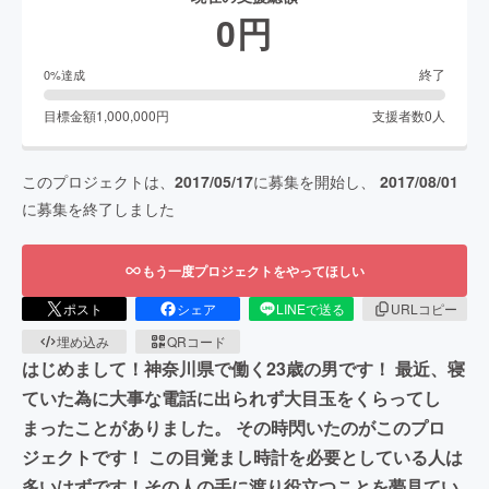
0
円
終了
0
%達成
目標金額
1,000,000
円
支援者数
0
人
このプロジェクトは、
2017/05/17
に募集を開始し、
2017/08/01
に募集を終了しました
もう一度プロジェクトをやってほしい
ポスト
シェア
LINEで送る
URLコピー
埋め込み
QRコード
はじめまして！神奈川県で働く23歳の男です！ 最近、寝
ていた為に大事な電話に出られず大目玉をくらってし
まったことがありました。 その時閃いたのがこのプロ
ジェクトです！ この目覚まし時計を必要としている人は
多いはずです！その人の手に渡り役立つことを夢見てい