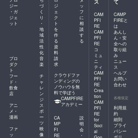
ス
て
ジー
づ
ジ
ッ
・ガ
く
ェ
フ
CAM
CAMP
ジェ
り
ク
に
PFI
FIREと
ット
・
ト
相
RE
は
地
を
談
CAM
あんし
域
作
す
PFI
ん・安
活
る
る
RE
全への
性
資
コ
取り組
化
料
ミュ
み
プロ
音
請
ニ
ニュー
ダク
楽
求
ティ
ス
ト
CAM
ヘルプ
クラウドファ
フー
チ
PFI
お問い
ンディングの
ド・
ャ
RE
合わせ
ノウハウを無
飲食
レ
Crea
料で学ぼう
店
ン
tion
各種規定
CAMPFIRE
ジ
CAM
アカデミー
アニ
ス
利用規
PFI
メ・
ポ
約
RE
漫画
ー
CA
説
細則
for
ツ
MP
明
プライ
Soci
ファ
映
FI
会
バシー
al
ッ
像
RE
・
ポリ
Goo