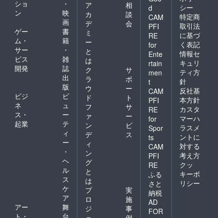
ショ
・
ア
相
シー
d
ン
映
カ
談
特定商
CAM
画
デ
会
取引法
PFI
ゲー
書
ミ
に基づ
RE
ム・
籍
ー
く表記
for
サー
・
と
情報セ
Ente
ビス
雑
は
キュリ
rtain
開発
誌
ク
サ
ティ方
men
出
ラ
ポ
針
t
版
ウ
ー
反社基
CAM
ビジ
ビ
ド
ト
本方針
PFI
ネ
ュ
フ
サ
カスタ
RE
ス・
ー
ァ
ー
マーハ
for
起業
テ
ン
ビ
ラスメ
Spor
ィ
デ
ス
ントに
ts
ー
ィ
対する
CAM
・
ン
考え方
PFI
ヘ
グ
クッ
RE
ル
と
キーポ
ふる
ス
は
リシー
さと
ケ
プ
実
納税
ア
ロ
施
AD
アー
舞
ジ
事
FOR
ト・
台
ェ
例