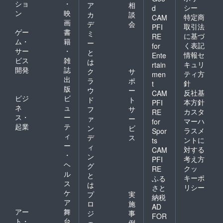
ショ
・
ア
相
シー
d
ン
映
カ
談
特定商
CAM
画
デ
会
取引法
PFI
ゲー
書
ミ
に基づ
RE
ム・
籍
ー
く表記
for
サー
・
と
情報セ
Ente
ビス
雑
は
キュリ
rtain
開発
誌
ク
サ
ティ方
men
出
ラ
ポ
針
t
版
ウ
ー
反社基
CAM
ビジ
ビ
ド
ト
本方針
PFI
ネ
ュ
フ
サ
カスタ
RE
ス・
ー
ァ
ー
マーハ
for
起業
テ
ン
ビ
ラスメ
Spor
ィ
デ
ス
ントに
ts
ー
ィ
対する
CAM
・
ン
考え方
PFI
ヘ
グ
クッ
RE
ル
と
キーポ
ふる
ス
は
リシー
さと
ケ
プ
実
納税
ア
ロ
施
AD
アー
舞
ジ
事
FOR
ト・
台
ェ
例