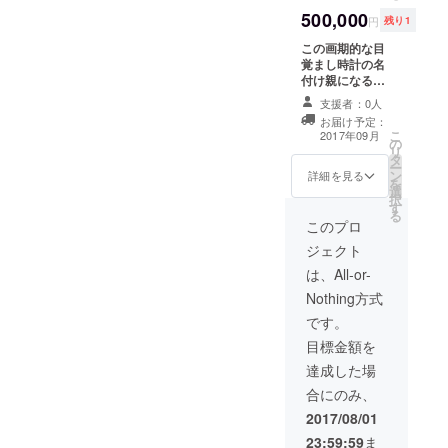
500,000
円
残り1
この画期的な目
覚まし時計の名
付け親になる権
利をプレゼント
支援者：0人
させていただき
お届け予定：
ます！
こ
2017年09月
の
リ
タ
ー
ン
詳細を見る
を
選
択
す
る
このプロ
ジェクト
は、All-or-
Nothing方式
です。
目標金額を
達成した場
合にのみ、
2017/08/01
23:59:59
ま