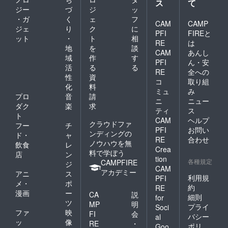
ス
て
ジー
づ
ジ
ッ
・ガ
く
ェ
フ
CAM
CAMP
ジェ
り
ク
に
PFI
FIREと
ット
・
ト
相
RE
は
地
を
談
CAM
あんし
域
作
す
PFI
ん・安
活
る
る
RE
全への
性
資
コ
取り組
化
料
ミュ
み
プロ
音
請
ニ
ニュー
ダク
楽
求
ティ
ス
ト
CAM
ヘルプ
クラウドファ
フー
チ
PFI
お問い
ンディングの
ド・
ャ
RE
合わせ
ノウハウを無
飲食
レ
Crea
料で学ぼう
店
ン
tion
各種規定
CAMPFIRE
ジ
CAM
アカデミー
アニ
ス
利用規
PFI
メ・
ポ
約
RE
漫画
ー
CA
説
細則
for
ツ
MP
明
プライ
Soci
ファ
映
FI
会
バシー
al
ッ
像
RE
・
ポリ
Goo