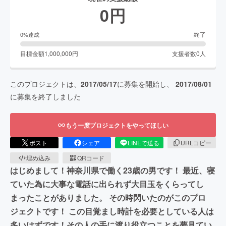
0
円
終了
0
%達成
目標金額
1,000,000
円
支援者数
0
人
このプロジェクトは、
2017/05/17
に募集を開始し、
2017/08/01
に募集を終了しました
もう一度プロジェクトをやってほしい
ポスト
シェア
LINEで送る
URLコピー
埋め込み
QRコード
はじめまして！神奈川県で働く23歳の男です！ 最近、寝
ていた為に大事な電話に出られず大目玉をくらってし
まったことがありました。 その時閃いたのがこのプロ
ジェクトです！ この目覚まし時計を必要としている人は
多いはずです！その人の手に渡り役立つことを夢見てい