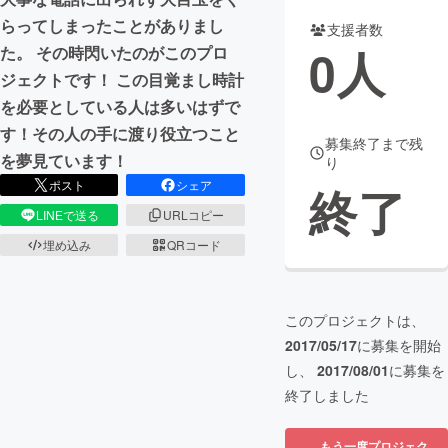
らってしまったことがありまし
支援者数
まちづくり・地域活性化
0
人
た。 その時閃いたのがこのプロ
ジェクトです！ この目覚まし時計
CAMPFIRE for Social Good
CAMPFIRE Creation
を必要としている人は多いはずで
CAMPFIREふるさと納税
machi-ya
コミュニティ
す！その人の手に渡り役立つこと
募集終了まで残
を夢見ています！
り
ポスト
シェア
終了
LINEで送る
URLコピー
埋め込み
QRコード
このプロジェクトは、
2017/05/17
に募集を開始
し、
2017/08/01
に募集を
終了しました
もう一度プロジェク