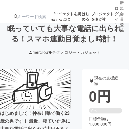
新
ロ
規
グ
会
プロジェクトを掲
はじ
プロジェクト
/
載するには
める
をさがす
イ
員
ン
登
眠っていても大事な電話に出られ
録
る！スマホ連動目覚まし時計！
人気のプロ
注目のリ
注目の新着プロ
募集終了が近いプ
もうすぐ公開
mercilou
テクノロジー・ガジェット
ジェクト
ターン
ジェクト
ロジェクト
されます
アート・写真
音楽
現在の支援総
額
0
円
テクノロジー・ガジェット
ゲーム・サ
映像・映画
書籍・雑誌
0%
はじめまして！神奈川県で働く23
目標金額は
歳の男です！ 最近、寝ていた為に
1,000,000円
ビジネス・起業
チャレンジ
大事な電話に出られず大目玉をく