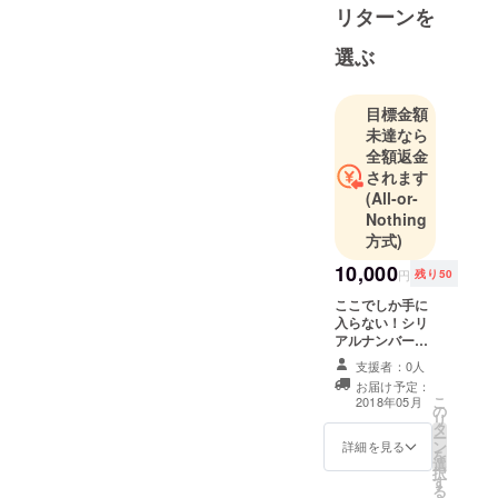
リターンを
選ぶ
目標金額
未達なら
全額返金
されます
(All-or-
Nothing
方式)
10,000
円
残り50
ここでしか手に
入らない！シリ
アルナンバー付
き限定カラーの
支援者：0人
目覚まし時計を
お届け予定：
プレゼント！
こ
2018年05月
の
リ
タ
ー
ン
詳細を見る
を
選
択
す
る