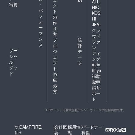
ALL
写真
・
ク
HIO
パ
ト
KOS
フ
の
HI
ォ
作
JFA
ー
り
クラ
マ
方
ウド
ン
プ
統
ファ
ス
ロ
計
ン
ソー
ジ
デ
ディ
シャ
ェ
ー
ング
ル
ク
タ
mac
グッ
ト
hi-ya
ド
の
補助
広
金申
め
請サ
方
ポー
ト
「QRコード」は株式会社デンソーウェーブの登録商標です。
© CAMPFIRE,
会社概
採用情
パートナー
Inc.
要
報
募集