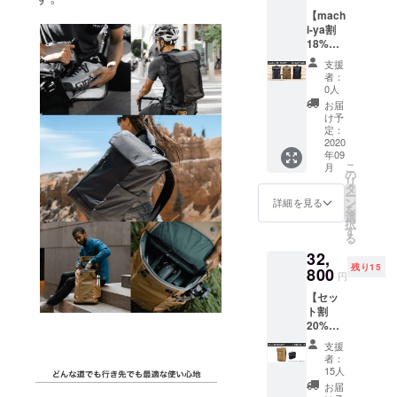
【mach
i-ya割
18%OF
F】
支援
Errant
者：
Pack ・
0人
Errant
お届
Pack
け予
×1 ※ 送
定：
料、消
2020
年09
費税込
こ
月
み ※ カ
の
リ
ラーは3
タ
ー
色より
ン
詳細を見る
を
選択く
選
択
ださ
す
る
い。
32,
残り15
800
円
【セッ
ト割
20%OF
F】
支援
Errant
者：
Pack +
15人
CB-1 ・
お届
Errant