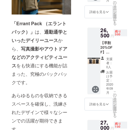
こ
ラーは3
の
リ
す。今後も
色より
タ
ー
選択く
ン
世界を飛び
詳細を見る
を
ださ
選
回りそのよ
択
い。
す
「Errant Pack （エラント
る
うな新しい
26,
パック）」
は、
通勤通学と
商品を発掘
残り
500
300
円
してきます
いったデイリーユース
か
【早割
ので、応援
20%OF
ら、
写真撮影やアウトドア
の方宜しく
F】
などのアクティビティユー
Errant
お願い致し
支援
Pack ・
者：
ます。
ス
をも快適にする機能が詰
Errant
0人
Pack
お届
まった、究極のバックパッ
×1 ※ 送
け予
料、消
定：
クです。
費税込
2020
年09
み ※ カ
こ
月
ラーは3
あらゆるものを収納できる
の
リ
色より
タ
ー
スペースを確保し、洗練さ
選択く
ン
詳細を見る
を
ださ
選
択
れたデザインで様々なシー
い。
す
る
ンでの活躍が期待できま
27,
残り
000
100
す。
円