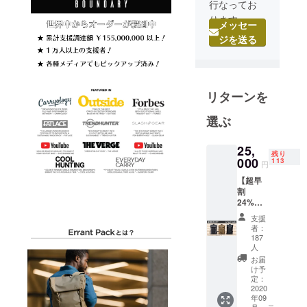
行なってお
ります。世
メッセー
界中の方が
ジを送る
情熱を持っ
て作り上げ
てきた商品
リターンを
を日本の皆
様にお届け
選ぶ
することを
ミッション
25,
としており
残り
000
113
円
ます。ご自
【超早
身で商品を
割
手に取り、
24%OF
F】
体も心もフ
支援
Errant
者：
レッシュに
Pack ・
187
なれるよう
Errant
人
Pack
お届
な体験を提
×1 ※ 送
け予
供していき
料、消
定：
2020
費税込
たいと考え
年09
み ※ カ
ておりま
月