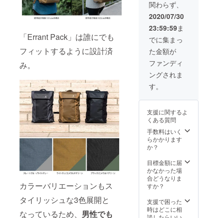
関わらず、
ション
のCB-
2020/07/30
1、MK-
23:59:59
ま
2は1色
「Errant Pack」は誰にでも
のみと
でに集まっ
なりま
フィットするように設計済
た金額が
す。
ファンディ
み。
ングされま
す。
支援に関するよ
くある質問
手数料はいく
らかかります
か？
目標金額に届
かなかった場
合どうなりま
カラーバリエーションもス
すか？
タイリッシュな3色展開と
支援で困った
時はどこに相
なっているため、
男性でも
談したらいい