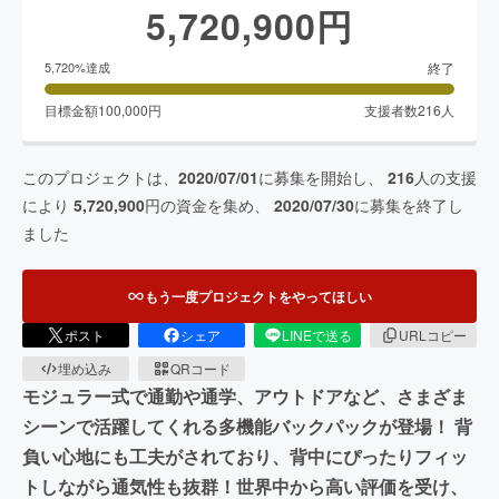
5,720,900
円
終了
5,720
%達成
目標金額
100,000
円
支援者数
216
人
このプロジェクトは、
2020/07/01
に募集を開始し、
216
人の支援
により
5,720,900
円の資金を集め、
2020/07/30
に募集を終了し
ました
もう一度プロジェクトをやってほしい
ポスト
シェア
LINEで送る
URLコピー
埋め込み
QRコード
モジュラー式で通勤や通学、アウトドアなど、さまざま
シーンで活躍してくれる多機能バックパックが登場！ 背
負い心地にも工夫がされており、背中にぴったりフィッ
トしながら通気性も抜群！世界中から高い評価を受け、