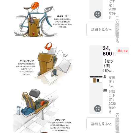
け予
Pack
定：
×1 ・
2020
年09
CB-1
こ
月
×1 ※ 送
の
リ
料、消
タ
ー
費税込
ン
詳細を見る
を
み ※ カ
選
択
ラーは3
す
る
色より
34,
選択く
残り42
ださ
800
円
い。 ※
【セッ
オプ
ト割
ション
18%OF
のCB-1
F】
は1色の
支援
Errant
みとな
者：
Pack +
りま
3人
MK-2 ・
す。
お届
Errant
け予
Pack
定：
×1 ・
2020
年09
MK-2
こ
月
×1 ※ 送
の
リ
料、消
タ
ー
費税込
ン
詳細を見る
を
み ※ カ
選
択
ラーは3