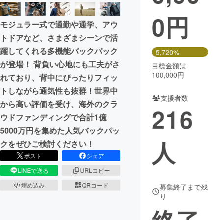
0
円
まちづくり・地域活性化
モジュラー式で通勤や通学、アウ
トドアなど、さまざまシーンで活
CAMPFIRE for Social Good
CAMPFIRE Creation
躍してくれる多機能バックパック
5,720%
CAMPFIREふるさと納税
machi-ya
コミュニティ
が登場！ 背負い心地にも工夫がさ
目標金額は
100,000円
れており、背中にぴったりフィッ
トしながら通気性も抜群！世界中
支援者数
から高い評価を受け、海外のクラ
216
ウドファンディングで合計1億
5000万円を集めた人気バックパッ
人
クをぜひご検討ください！
ポスト
シェア
LINEで送る
URLコピー
埋め込み
QRコード
募集終了まで残
り