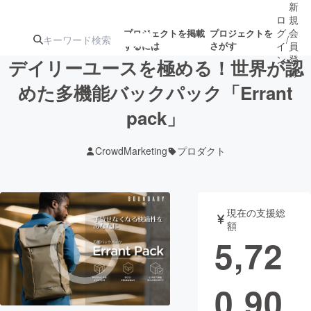
新
ロ
規
グ
会
プロジェクトを掲載
プロジェクトを
/
するには
さがす
イ
員
ン
登
デイリーユースを極める！世界が認
録
めた多機能バックパック「Errant
pack」
人気のプロ
注目のリ
注目の新着プロ
募集終了が近いプ
もうすぐ公開
ジェクト
ターン
ジェクト
ロジェクト
されます
CrowdMarketing
プロダクト
アート・写真
音楽
現在の支援総
テクノロジー・ガジェット
ゲーム・サ
額
5,72
映像・映画
書籍・雑誌
0,90
ビジネス・起業
チャレンジ