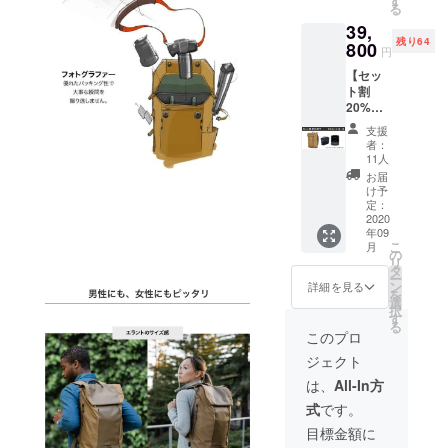
す
る
色より
39,
選択く
残り64
ださ
800
円
い。 ※
【セッ
オプ
ト割
ション
20%OF
のMK-2
F】
は1色の
支援
Errant
みとな
者：
Pack フ
りま
11人
ルセッ
す。
お届
ト ・
け予
Errant
定：
Pack
2020
年09
×1 ・
こ
月
CB-1
の
リ
×1 ・
タ
ー
MK-2
ン
詳細を見る
を
×1 ※ 送
選
択
料、消
す
る
費税込
このプロ
み ※ カ
ジェクト
ラーは3
色より
は、
All-In方
選択く
式
です。
ださ
い。 ※
目標金額に
オプ