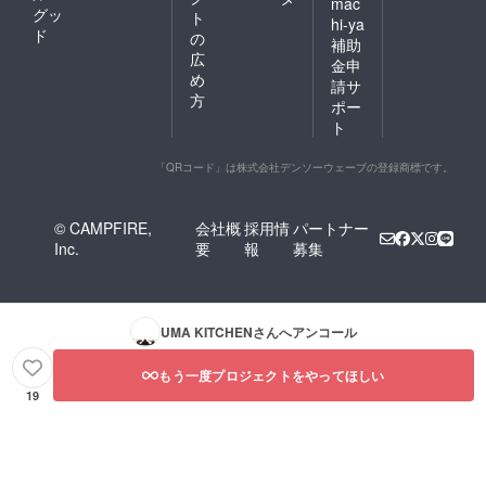
mac
グッ
ト
hi-ya
ド
の
補助
広
金申
め
請サ
方
ポー
ト
「QRコード」は株式会社デンソーウェーブの登録商標です。
© CAMPFIRE,
会社概
採用情
パートナー
Inc.
要
報
募集
UMA KITCHEN
さんへアンコール
もう一度プロジェクトをやってほしい
19