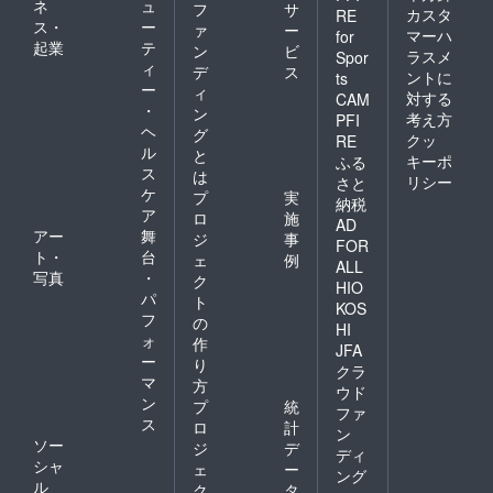
ネ
ュ
フ
サ
カスタ
RE
ス・
ー
ァ
ー
マーハ
for
起業
テ
ン
ビ
ラスメ
Spor
ィ
デ
ス
ントに
ts
ー
ィ
対する
CAM
・
ン
考え方
PFI
ヘ
グ
クッ
RE
ル
と
キーポ
ふる
ス
は
リシー
さと
ケ
プ
実
納税
ア
ロ
施
AD
アー
舞
ジ
事
FOR
ト・
台
ェ
例
ALL
写真
・
ク
HIO
パ
ト
KOS
フ
の
HI
ォ
作
JFA
ー
り
クラ
マ
方
ウド
ン
プ
統
ファ
ス
ロ
計
ン
ソー
ジ
デ
ディ
シャ
ェ
ー
ング
ル
ク
タ