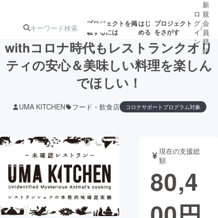
新
ロ
規
グ
会
プロジェクトを掲
はじ
プロジェクト
/
載するには
める
をさがす
イ
員
ン
登
withコロナ時代もレストランクオリ
録
ティの安心＆美味しい料理を楽しん
でほしい！
人気のプロ
注目のリ
注目の新着プロ
募集終了が近いプ
もうすぐ公開
ジェクト
ターン
ジェクト
ロジェクト
されます
UMA KITCHEN
フード・飲食店
コロナサポートプログラム対象
アート・写真
音楽
現在の支援総
テクノロジー・ガジェット
ゲーム・サ
額
80,4
映像・映画
書籍・雑誌
00
円
ビジネス・起業
チャレンジ