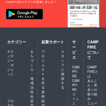
リコン
の方は
カン (能
下記公
登豚と
式HPか
ハラ
らも購
ペー
入いた
ニョの
だけま
チリコ
す。
ンカン)
https://
◎特徴
umakit
UMA
chen.jp/
KITCHE
カテゴリー
起案サポート
サ
CAMP
Nの商
ー
FIRE
品、全
テク
ま
プ
ス
12品が
ビ
につい
詰まっ
ノロ
ち
ロ
タ
ス
て
たセッ
ジー
づ
ジ
ッ
トで
・ガ
く
ェ
フ
す。 プ
CAM
CAMP
ジェ
り
ク
に
レゼン
PFI
FIREと
ット
・
ト
相
ト用な
RE
は
どギフ
地
を
談
CAM
あんし
トとし
域
作
す
PFI
ん・安
てもお
活
る
る
すすめ
RE
全への
性
資
です！
コ
取り組
化
料
お中元
ミュ
み
用など
プロ
音
請
ニ
ニュー
お急ぎ
ダク
楽
求