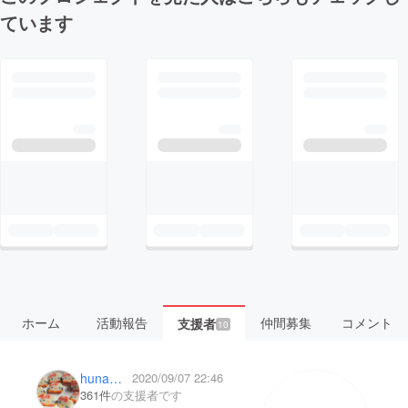
ています
ホーム
活動報告
仲間募集
コメント
支援者
10
hunamon
2020/09/07 22:46
361件
の支援者です