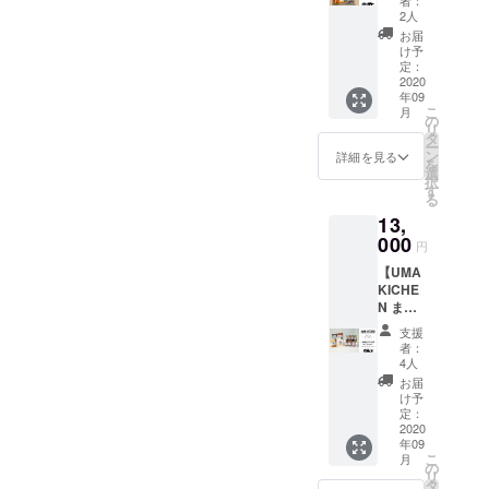
者：
ト】 ＊
ル貝の
たはフ
2人
通常価
薫製) ・
ライパ
お届
格
ルスカ
ンに移
け予
5,450
的バケ
定：
し替
円
2020
モノ蛸
え、弱
年09
→ 特
のス
火で約2
こ
月
別ご支
モーク
の
分、に
リ
援価
(タコの
タ
んにく
ー
格
薫製) ・
ン
がキツ
詳細を見る
を
5,000円
半魚人
選
ネ色な
択
（送料
のハタ
す
るまで
る
込） ◎
ハタや
加熱し
13,
詰め合
わらか
て、お
わせ内
000
干し (ハ
召し上
円
容 ・お
タハタ
がりく
【UMA
すすめ
の薫製)
ださ
KICHE
くんせ
・アマ
い。 ◎
N まる
い （前
ビエそ
特徴 オ
ごと12
菜） ・
のまん
リーブ
支援
品セッ
スノー
まス
オイル
者：
ト】 ＊
マンの
ナック
4人
とラー
通常価
ホワイ
(甘海老
油を1:2
お届
格
トピル
の燻製)
け予
で配合
14,000
ピル
定：
◎お召
した赤
円
2020
（温
し上が
い色の
年09
→ 特
菜） ・
り方法
ピリ辛
こ
月
別ご支
マーメ
の
油を軽
アヒー
リ
援価
イドの
タ
くきっ
ジョ。