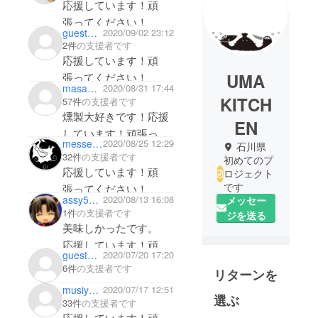
応援しています！頑
張ってください！
guest4a2e235eb514
2020/09/02 23:12
2件
の支援者です
応援しています！頑
UMA
張ってください！
masa704
2020/08/31 17:44
KITCH
57件
の支援者です
燻製大好きです！応援
EN
しています！頑張って
messengerU
2020/08/25 12:29
石川県
ください！
32件
の支援者です
初めてのプ
応援しています！頑
ロジェクト
です
張ってください！
assy5123
2020/08/13 16:08
メッセー
1件
の支援者です
ジを送る
美味しかったです。
応援しています！頑
guest7b8f5a484894
2020/07/20 17:20
張ってください！
6件
の支援者です
リターンを
musiya648
2020/07/17 12:51
選ぶ
33件
の支援者です
応援しています！頑