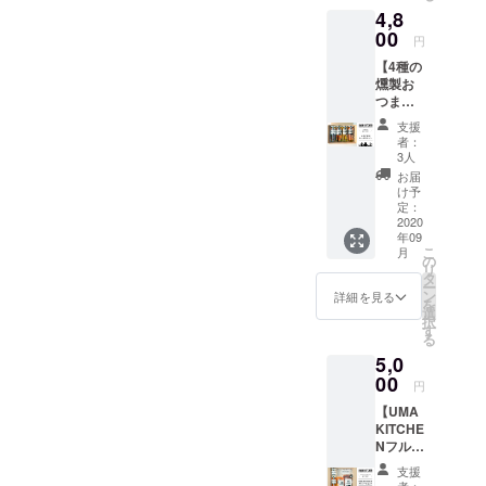
金沢のフルオブビーン
4,8
3,000円
ズさんと合わせてお店
（送料
00
円
込） ◎
にも行ってみたいと思
【4種の
詰め合
います♪
燻製お
わせ内
つまみ
容 ・小
セッ
エビと
支援
ト】 ＊
トマト
者：
通常価
のア
3人
格
ヒー
お届
5,200
ジョ ・
け予
円
タコと
定：
→ 特
2020
トマト
年09
別ご支
のア
こ
月
援価
ヒー
の
リ
格
ジョ ・
タ
ー
4,800円
砂肝と
ン
詳細を見る
を
（送料
マッ
選
択
込） ◎
シュ
す
る
詰め合
ルーム
5,0
わせ内
の ア
容 ・ヘ
00
ヒー
円
ル・
ジョ ◎
【UMA
シェル
お召し
KITCHE
的ムー
上がり
Nフル
ル貝の
方法 中
コース4
くんせ
身を
支援
種セッ
い (ムー
鍋、ま