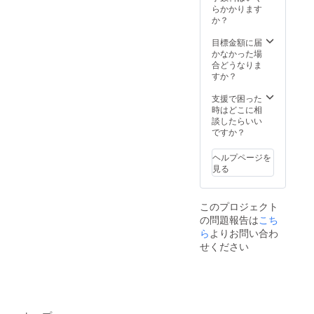
薫製) ・
ンに移
らかかります
入いた
入いた
半魚人
し替
か？
だけま
だけま
のハタ
え、弱
す。
す。
ハタや
火で約3
目標金額に届
https://
https://
わらか
分、加
かなかった場
umakit
umakit
干し (ハ
熱して
合どうなりま
chen.jp/
chen.jp/
タハタ
お召し
すか？
の薫製)
上がり
・アマ
くださ
支援で困った
ビエそ
い。
時はどこに相
のまん
【その
談したらいい
まス
他】袋
ですか？
ナック
のまま
(甘海老
熱湯で
ヘルプページを
の燻製)
3~4分温
見る
・ス
めて器
ノーマ
に移し
ンのホ
てお召
このプロジェクト
ワイト
しあが
の問題報告は
こち
ピルピ
り下さ
ル (塩鱈
ら
よりお問い合わ
い。 電
のピル
子レン
せください
ピル) ・
ジご使
ホダッ
用の場
グの暗
合袋の
黒デ
まま加
ビール
熱しな
煮込み
いでく