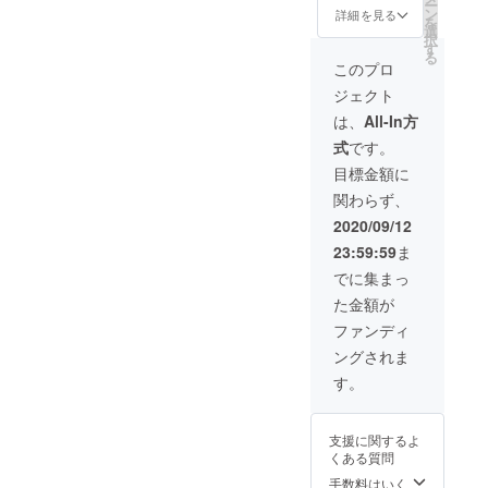
ー
格
きまぐ
ン
てその
詳細を見る
辛い物
を
13,000
れブイ
選
ままお
が好き
択
円（送
ヤベー
す
召し上
な人に
る
料込）
ス(魚料
がりく
このプロ
はちょ
◎詰め
理) ・ホ
ださ
うどい
ジェクト
合わせ
ダッグ
い。 ◎
いです
内容 ・
の暗黒
特徴 お
は、
All-In方
が、辛
チュパ
デビー
酒が好
いもの
式
です。
カブラ
ル煮込
きな人
が苦手
の旨辛
み (肉料
にはか
目標金額に
な人は
アヒー
理) ◎お
なりお
お好み
関わらず、
ジョ（3
召し上
すす
でオ
種類）
がり方
め！ど
2020/09/12
リーブ
・ヘ
法 【燻
の商品
オイル
23:59:59
ま
ル・
製】油
もお酒
を足し
シェル
を軽く
のおつ
でに集まっ
てお召
的ムー
きって
まみに
し上が
た金額が
ル貝の
そのま
ピッタ
りくだ
くんせ
まお召
リで
ファンディ
さい。
い (ムー
し上が
す。 お
お中元
ングされま
ル貝の
りくだ
中元用
用な
薫製) ・
さい。
などお
す。
ど、お
ルスカ
【ピル
急ぎで
急ぎで
的バケ
ピル】
お求め
お求め
モノ蛸
中身を
の方は
の方は
支援に関するよ
のス
鍋、ま
下記公
下記公
くある質問
モーク
たはフ
式HPか
式HPか
(タコの
ライパ
手数料はいく
らも購
らも購