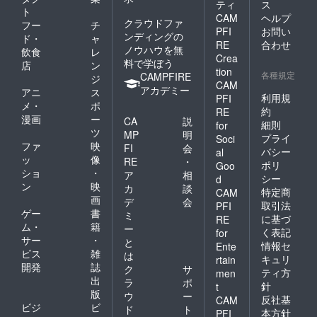
ティ
ス
でお求
ト
CAM
ヘルプ
めの方
クラウドファ
フー
チ
は下記
PFI
お問い
ンディングの
ド・
ャ
公式HP
RE
合わせ
ノウハウを無
飲食
レ
からも
Crea
料で学ぼう
購入い
店
ン
tion
ただけ
各種規定
CAMPFIRE
ジ
CAM
ます。
アカデミー
アニ
ス
https://
利用規
PFI
メ・
ポ
umakit
約
RE
漫画
ー
chen.jp/
CA
説
細則
for
ツ
MP
明
プライ
Soci
ファ
映
FI
会
バシー
al
ッ
像
RE
・
ポリ
Goo
ショ
・
ア
相
シー
d
ン
映
カ
談
特定商
CAM
画
デ
会
取引法
PFI
ゲー
書
ミ
に基づ
RE
ム・
籍
ー
く表記
for
サー
・
と
情報セ
Ente
ビス
雑
は
キュリ
rtain
開発
誌
ク
サ
ティ方
men
出
ラ
ポ
針
t
版
ウ
ー
反社基
CAM
ビジ
ビ
ド
ト
本方針
PFI