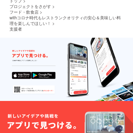
トップ
>
(牛肉の
ださ
プロジェクトをさがす
>
黒ビー
い。加
フード・飲食店
>
ル煮込
熱時間
み) ・
withコロナ時代もレストランクオリティの安心＆美味しい料
は電子
ビッグ
レンジ
理を楽しんでほしい！
>
バード
の説明
支援者
の乳白
書を ご
ビール
確認く
煮込み
ださ
(トリュ
い。 ◎
フ香る
特徴 こ
チキン
ちらの
の白
セット1
ビール
つで、
煮込み)
前菜か
・マー
らメイ
メイド
ンまで
のきま
フル
ぐれブ
コース
イヤ
をお楽
ベース
しみい
(魚介の
ただけ
ブイヤ
ます。
ベース)
お中元
・バ
用な
ウォコ
ど、お
ジの能
急ぎで
登豚チ
お求め