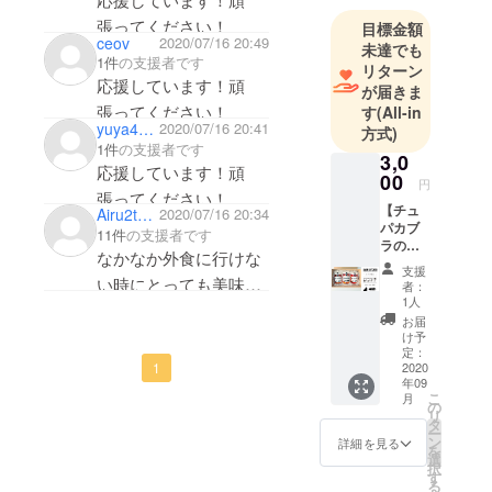
張ってください！
目標金額
ceov
2020/07/16 20:49
未達でも
1件
の支援者です
リターン
応援しています！頑
が届きま
張ってください！
す
(All-in
yuya4525
2020/07/16 20:41
方式)
1件
の支援者です
3,0
応援しています！頑
00
円
張ってください！
【チュ
Airu2toru
2020/07/16 20:34
パカブ
11件
の支援者です
ラの旨
なかなか外食に行けな
辛ア
支援
ヒー
い時にとっても美味し
者：
ジョ食
1人
そうなクラファンあり
べ比べ
お届
セッ
がとうございます！
け予
ト】 ＊
定：
パッケージのイラスト
1
通常価
2020
年09
格
可愛すぎてグッズが欲
こ
月
3,300
の
しいくらいです(*´꒳`*)
リ
円
タ
ー
→ 特
ネーミングも最高
ン
詳細を見る
を
別ご支
選
コロナが落ち着いたら
択
援価
す
る
格