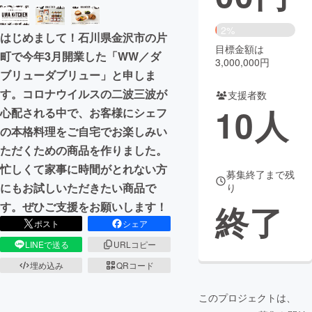
まちづくり・地域活性化
2%
はじめまして！石川県金沢市の片
目標金額は
町で今年3月開業した「WW／ダ
3,000,000円
CAMPFIRE for Social Good
CAMPFIRE Creation
ブリューダブリュー」と申しま
CAMPFIREふるさと納税
machi-ya
コミュニティ
す。コロナウイルスの二波三波が
支援者数
10
人
心配される中で、お客様にシェフ
の本格料理をご自宅でお楽しみい
ただくための商品を作りました。
忙しくて家事に時間がとれない方
募集終了まで残
にもお試しいただきたい商品で
り
終了
す。ぜひご支援をお願いします！
ポスト
シェア
LINEで送る
URLコピー
埋め込み
QRコード
このプロジェクトは、