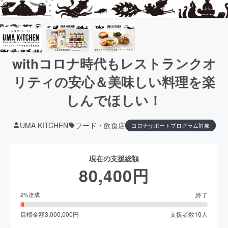
withコロナ時代もレストランクオ
リティの安心＆美味しい料理を楽
しんでほしい！
UMA KITCHEN
フード・飲食店
コロナサポートプログラム対象
現在の支援総額
80,400
円
終了
2
%達成
目標金額
3,000,000
円
支援者数
10
人