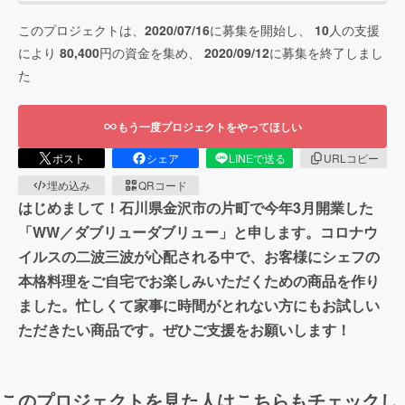
このプロジェクトは、
2020/07/16
に募集を開始し、
10
人の支援
により
80,400
円の資金を集め、
2020/09/12
に募集を終了しまし
た
もう一度プロジェクトをやってほしい
ポスト
シェア
LINEで送る
URLコピー
埋め込み
QRコード
はじめまして！石川県金沢市の片町で今年3月開業した
「WW／ダブリューダブリュー」と申します。コロナウ
イルスの二波三波が心配される中で、お客様にシェフの
本格料理をご自宅でお楽しみいただくための商品を作り
ました。忙しくて家事に時間がとれない方にもお試しい
ただきたい商品です。ぜひご支援をお願いします！
このプロジェクトを見た人はこちらもチェックし