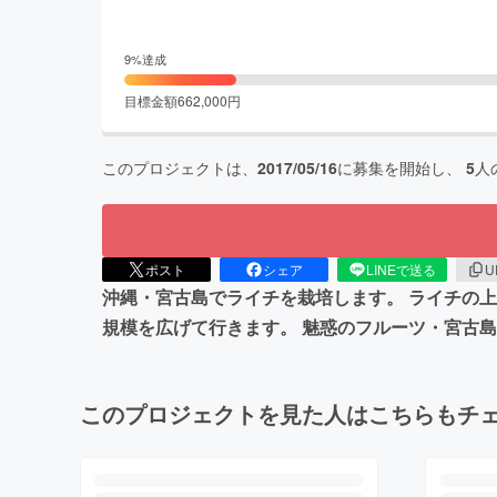
9
%達成
目標金額
662,000
円
このプロジェクトは、
2017/05/16
に募集を開始し、
5
人
ポスト
シェア
LINEで送る
U
沖縄・宮古島でライチを栽培します。 ライチの
規模を広げて行きます。 魅惑のフルーツ・宮古
このプロジェクトを見た人はこちらもチ