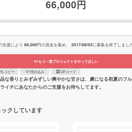
66,000
円
の支援により
66,000
円の資金を集め、
2017/08/03
に募集を終了しまし
もう一度プロジェクトをやってほしい
RLコピー
埋め込み
QRコード
上品な香りとみずみずしい爽やかな甘さは、虜になる初夏のフル
島ライチにあなたからのご支援をお待ちしてます。
ェックしています