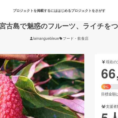
プロジェクトを掲載するには
はじめる
プロジェクトをさがす
宮古島で魅惑のフルーツ、ライチを
lamanguebleue
フード・飲食店
注目のリターン
注目の新着プロジェクト
募集終了が近いプロジェクト
も
現在の
音楽
舞台・パフォーマンス
66
ゲーム・サービス開発
フード・飲食店
9%
書籍・雑誌出版
アニメ・漫画
目標金額は6
支援者
チャレンジ
ビューティー・ヘルスケ
5