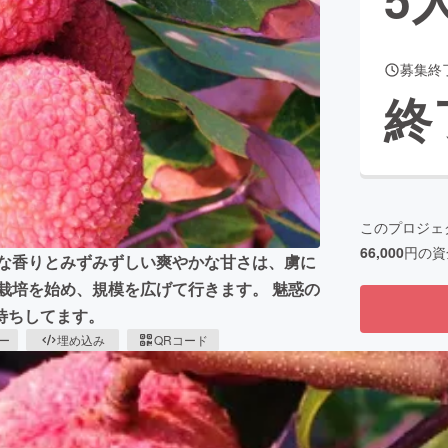
募集終
CAMPFIRE for Social Good
CAMPFIRE Creation
終
CAMPFIREふるさと納税
machi-ya
コミュニティ
このプロジェ
66,000
円の資
品な香りとみずみずしい爽やかな甘さは、虜に
栽培を始め、規模を広げて行きます。 魅惑の
待ちしてます。
ピー
埋め込み
QRコード