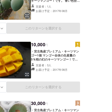
キーツマンゴー！です。 青い色合い
から想像できないミルキーで濃厚な
支援者：1人
甘さはまさに世界三大果実の一つで
お届け予定：2017年08月
す。 幻のキーツマンゴー500ｇサイ
ズ 1個 ・ご支援御礼メール ・来園
時の園内見学、栽培状況をご説明し
ます。（要予約）
このリターンを選択する
る
10,000
円
・宮古島産プレミアム・キーツマン
ゴー1個 マンゴー全体の生産量の
5％程の幻のキーツマンゴー！で
す。 青い色合いから想像できないミ
支援者：3人
ルキーで濃厚な甘さはまさに世界三
お届け予定：2017年08月
大果実の一つです。 ７００g以上の
サイズです。 宮古島の美味しさをご
堪能下さい。 ・ご支援御礼メール
・来園時の園内見学、栽培状況をご
このリターンを選択する
る
説明します。（要予約）
30,000
円
・宮古島産プレミアム・キーツマン