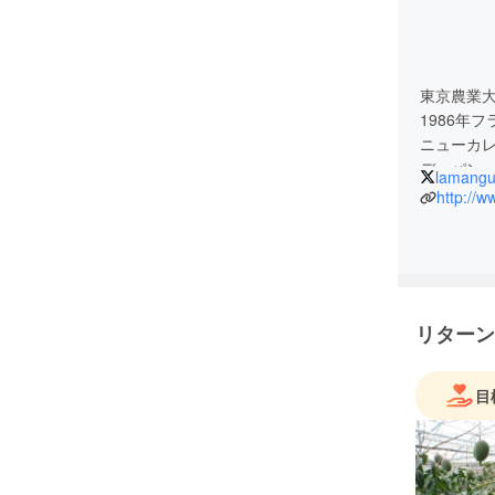
東京農業
1986年
ニューカ
デ・パン
lamangu
サービス・
http://
20年にわ
ライチを
2005年帰
BLEUE
2015年
リターン
2017年
目