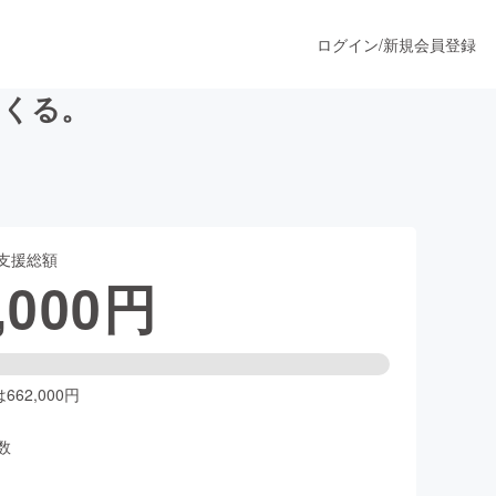
ログイン
/
新規会員登録
つくる。
うすぐ公開されます
支援総額
プロダクト
,000
円
ファッション
スポーツ
62,000円
数
ア
ソーシャルグッド
人