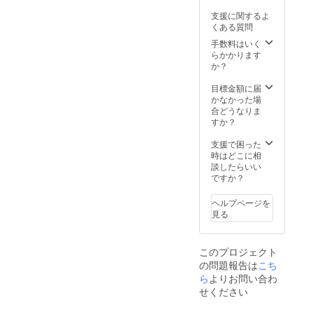
支援に関するよ
くある質問
手数料はいく
らかかります
か？
目標金額に届
かなかった場
合どうなりま
すか？
支援で困った
時はどこに相
談したらいい
ですか？
ヘルプページを
見る
このプロジェクト
の問題報告は
こち
ら
よりお問い合わ
せください