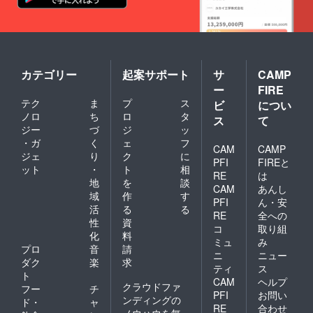
カテゴリー
起案サポート
サ
CAMP
ー
FIRE
テク
ま
プ
ス
ビ
につい
ノロ
ち
ロ
タ
ス
て
ジー
づ
ジ
ッ
・ガ
く
ェ
フ
CAM
CAMP
ジェ
り
ク
に
PFI
FIREと
ット
・
ト
相
RE
は
地
を
談
CAM
あんし
域
作
す
PFI
ん・安
活
る
る
RE
全への
性
資
コ
取り組
化
料
ミュ
み
プロ
音
請
ニ
ニュー
ダク
楽
求
ティ
ス
ト
CAM
ヘルプ
クラウドファ
フー
チ
PFI
お問い
ンディングの
ド・
ャ
RE
合わせ
ノウハウを無