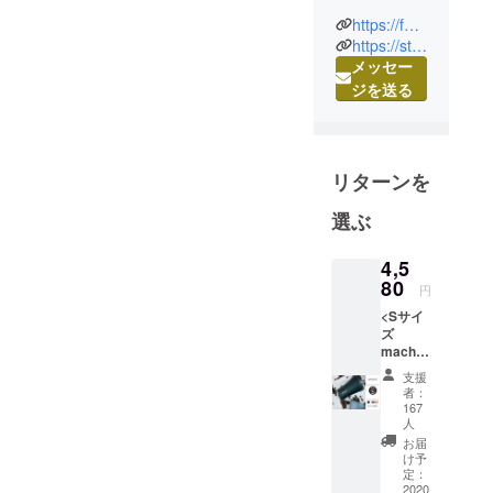
https://fun-projects.com/
そんなアイ
https://sttoke.jp/
テムがあな
メッセー
たの身の回
ジを送る
りにはいく
つあります
か？
リターンを
機能、デザ
選ぶ
イン、サス
テナビリ
4,5
ティ。
80
円
これらの
<Sサイ
ワードをも
ズ
machi-
とに、私た
ya価格>
支援
ちの生活を
Sサイズ
者：
ちょっと豊
machi-
167
ya価格
人
かで心地よ
10%オ
お届
いものにし
フ
け予
STTOK
定：
てくれる製
2020
E ×1 *割