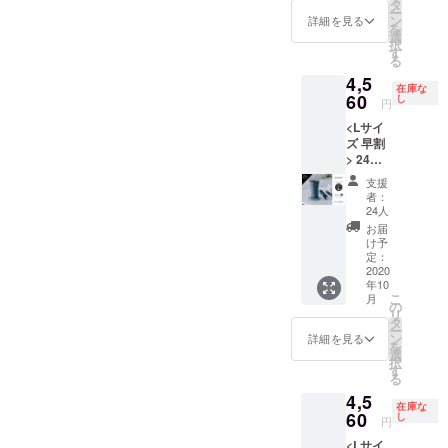
E エン
タ
ー
ジェル
ン
詳細を見る
を
ホワイ
選
択
ト ×1 *
す
る
割引率
4,5
は製品
在庫な
本体価
60
し
円
格に対
<Lサイ
するも
ズ 早割
のです
> 24個
*10月中
限定 L
旬お届
支援
サイズ
け予定 *
者：
アー
税込/送
24人
リー
料込み
お届
バード/
け予
早割
定：
20%オ
2020
年10
フ
こ
月
STTOK
の
リ
E ス
タ
ー
レート
ン
詳細を見る
を
グレー
選
択
×1 *割
す
る
引率は
4,5
製品本
在庫な
体価格
60
し
円
に対す
<Lサイ
るもの