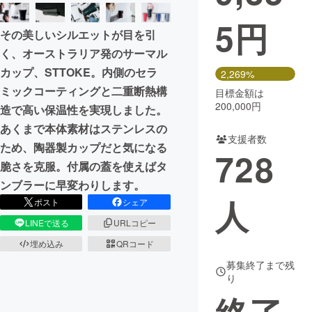
5
円
まちづくり・地域活性化
その美しいシルエットが目を引
く、オーストラリア発のサーマル
CAMPFIRE for Social Good
CAMPFIRE Creation
カップ、STTOKE。内側のセラ
2,269%
CAMPFIREふるさと納税
machi-ya
コミュニティ
ミックコーティングと二重断熱構
目標金額は
200,000円
造で高い保温性を実現しました。
あくまで本体素材はステンレスの
支援者数
ため、陶器製カップだと気になる
728
脆さを克服。付属の蓋を使えばタ
ンブラーに早変わりします。
人
ポスト
シェア
LINEで送る
URLコピー
埋め込み
QRコード
募集終了まで残
り