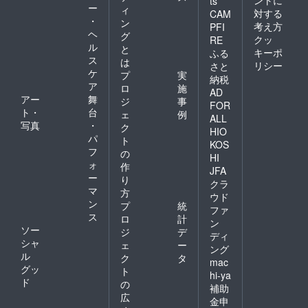
ts
ー
ィ
対する
CAM
・
ン
考え方
PFI
ヘ
グ
クッ
RE
ル
と
キーポ
ふる
ス
は
リシー
さと
ケ
プ
実
納税
ア
ロ
施
AD
アー
舞
ジ
事
FOR
ト・
台
ェ
例
ALL
写真
・
ク
HIO
パ
ト
KOS
フ
の
HI
ォ
作
JFA
ー
り
クラ
マ
方
ウド
ン
プ
統
ファ
ス
ロ
計
ン
ソー
ジ
デ
ディ
シャ
ェ
ー
ング
ル
ク
タ
mac
グッ
ト
hi-ya
ド
の
補助
広
金申