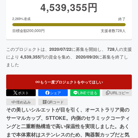
4,539,355
円
終了
2,269
%達成
目標金額
200,000
円
支援者数
728
人
このプロジェクトは、
2020/07/22
に募集を開始し、
728
人の支援
により
4,539,355
円の資金を集め、
2020/09/20
に募集を終了し
ました
もう一度プロジェクトをやってほしい
ポスト
シェア
LINEで送る
URLコピー
埋め込み
QRコード
その美しいシルエットが目を引く、オーストラリア発の
サーマルカップ、STTOKE。内側のセラミックコーティ
ングと二重断熱構造で高い保温性を実現しました。あく
まで本体素材はステンレスのため、陶器製カップだと気