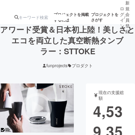
新
ロ
規
グ
会
プロジェクトを掲載
プロジェクトを
/
するには
さがす
イ
員
ン
登
アワード受賞＆日本初上陸！美しさと
録
エコを両立した真空断熱タンブ
ラー：STTOKE
人気のプロ
注目のリ
注目の新着プロ
募集終了が近いプ
もうすぐ公開
ジェクト
ターン
ジェクト
ロジェクト
されます
funprojects
プロダクト
アート・写真
音楽
現在の支援総
テクノロジー・ガジェット
ゲーム・サ
額
4,53
映像・映画
書籍・雑誌
9,35
ビジネス・起業
チャレンジ