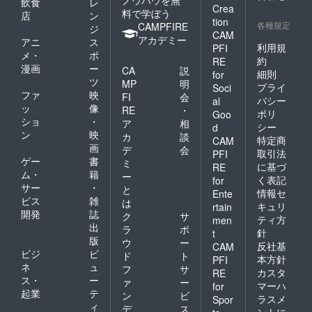
飲食
レ
Crea
料で学ぼう
店
ン
tion
各種規定
CAMPFIRE
ジ
CAM
アカデミー
アニ
ス
利用規
PFI
メ・
ポ
約
RE
漫画
ー
CA
説
細則
for
ツ
MP
明
プライ
Soci
ファ
映
FI
会
バシー
al
ッ
像
RE
・
ポリ
Goo
ショ
・
ア
相
シー
d
ン
映
カ
談
特定商
CAM
画
デ
会
取引法
PFI
ゲー
書
ミ
に基づ
RE
ム・
籍
ー
く表記
for
サー
・
と
情報セ
Ente
ビス
雑
は
キュリ
rtain
開発
誌
ク
サ
ティ方
men
出
ラ
ポ
針
t
版
ウ
ー
反社基
CAM
ビジ
ビ
ド
ト
本方針
PFI
ネ
ュ
フ
サ
カスタ
RE
ス・
ー
ァ
ー
マーハ
for
起業
テ
ン
ビ
ラスメ
Spor
ィ
デ
ス
ントに