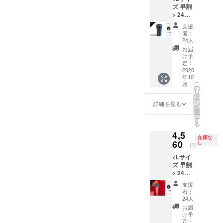
ズ 早割
です
> 24個
*10月中
限定 L
旬お届
支援
サイズ
け予定 *
者：
アー
税込/送
24人
リー
料込み
お届
バード/
け予
早割
定：
20%オ
2020
年10
フ
こ
月
STTOK
の
リ
E マグ
タ
ー
ネ
ン
詳細を見る
を
ティッ
選
択
クブ
す
る
ルー ×1
4,5
*割引率
在庫な
は製品
60
し
円
本体価
<Lサイ
格に対
ズ 早割
するも
> 24個
のです
限定 L
*10月中
支援
サイズ
旬お届
者：
アー
け予定 *
24人
リー
税込/送
お届
バード/
料込み
け予
早割
定：