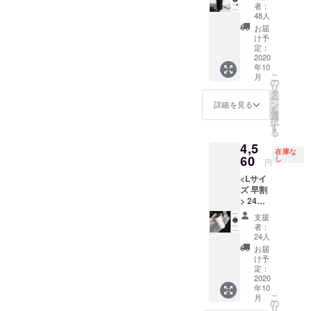
サイズ
ただけ
者：
アー
ます。)
48人
リー
*割引率
お届
バード/
は製品
け予
早割
定：
本体価
20%オ
2020
格に対
年10
フ
するも
こ
月
STTOK
の
のです
リ
E リュ
タ
*10月中
ー
クスブ
ン
旬お届
詳細を見る
を
ラック
選
け予定 *
択
×1 *割
す
税込/送
る
引率は
料込み
4,5
製品本
在庫な
体価格
60
し
円
に対す
<Lサイ
るもの
ズ 早割
です
> 24個
*10月末
限定 L
ごろお
支援
サイズ
届け予
者：
アー
定 *税
24人
リー
込/送料
お届
バード/
込み
け予
早割
定：
20%オ
2020
年10
フ
こ
月
STTOK
の
リ