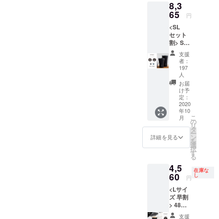
8,3
対する
65
もので
円
す *10
<SL
月中旬
セット
お届け
割> SL
予定 *税
ペア
込/送料
支援
15%オ
込み
者：
フ
197
STTOK
人
E Sサイ
お届
ズ ×1/ L
け予
サイズ
定：
2020
×1 *カ
年10
ラーを
こ
月
お選び
の
リ
くださ
タ
ー
い (リュ
ン
詳細を見る
を
クスブ
選
択
ラック/
す
る
エン
4,5
ジェル
在庫な
60
ホワイ
し
円
ト/ス
<Lサイ
レート
ズ 早割
グレー
> 48個
からお
限定 L
選びい
支援