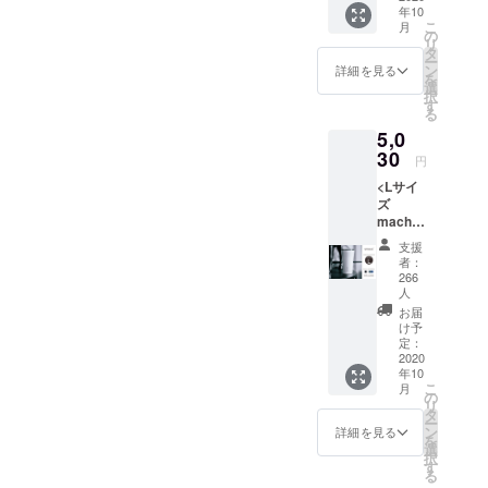
品を国内、
年10
引率は
こ
月
海外から見
製品本
の
リ
体価格
タ
つけ、時に
ー
に対す
ン
詳細を見る
は自分たち
を
るもの
選
択
で創り出
です
す
る
*10月中
し、皆様に
5,0
旬お届
お届けする
30
け予定 *
円
税込/送
ためのマー
<Lサイ
料込み
ケティング
ズ
machi-
を行なって
ya価格>
います。
支援
Lサイズ
者：
machi-
266
ya価格
人
10%オ
お届
フ
け予
STTOK
定：
2020
E ×1 *カ
年10
ラーを
こ
月
お選び
の
リ
くださ
タ
ー
い *割引
ン
詳細を見る
を
率は製
選
択
品本体
す
る
価格に