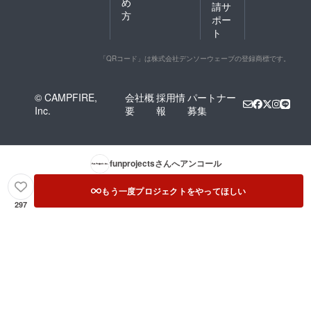
め
請サ
方
ポー
ト
「QRコード」は株式会社デンソーウェーブの登録商標です。
© CAMPFIRE,
会社概
採用情
パートナー
Inc.
要
報
募集
funprojects
さんへアンコール
もう一度プロジェクトをやってほしい
297