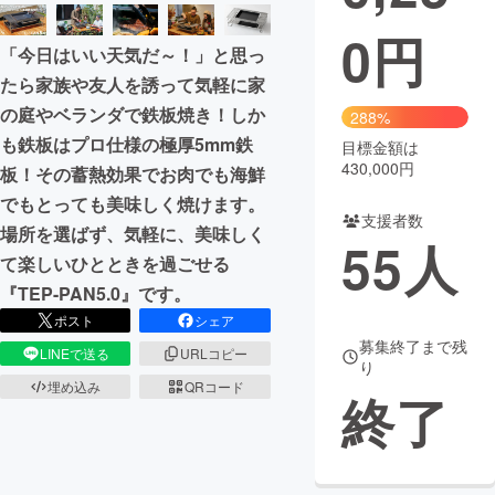
0
円
まちづくり・地域活性化
「今日はいい天気だ～！」と思っ
たら家族や友人を誘って気軽に家
CAMPFIRE for Social Good
CAMPFIRE Creation
の庭やベランダで鉄板焼き！しか
288%
CAMPFIREふるさと納税
machi-ya
コミュニティ
も鉄板はプロ仕様の極厚5mm鉄
目標金額は
430,000円
板！その蓄熱効果でお肉でも海鮮
でもとっても美味しく焼けます。
支援者数
場所を選ばず、気軽に、美味しく
55
人
て楽しいひとときを過ごせる
『TEP-PAN5.0』です。
ポスト
シェア
募集終了まで残
LINEで送る
URLコピー
り
埋め込み
QRコード
終了