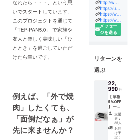
ル製品ブラ
なれたら・・・、という思
http://www.shindo1947.com/
ンドです。
https://uroolee.com/
いでスタートしています。
https://www.facebook.com/urooleejp/
コンセプト
https://www.instagram.com/urooleejp/
このプロジェクトを通じて
は 「ゆる
メッセー
りと暮ら
「TEP-PAN5.0」 で家族や
ジを送る
す。ゆるり
友人と楽しく美味しい「ひ
と生き
ととき」を過ごしていただ
る。」 忙
しい毎日を
けたら幸いです。
リターンを
送る現代人
選ぶ
に、ゆっく
りとした時
22,
間を過ごし
990
円
てほしい、
例えば、「外で焼
そのきっか
【 早割
5％OFF
けになれた
肉」したくても、
】 一般
らとスター
販売予
支援
「面倒だなぁ」が
定価
トしまし
者：
格：
35人
た。豊かな
24,200
先に来ませんか？
お届
心を育む時
円(税込)
け予
の
定：
間を私たち