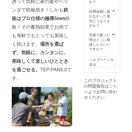
誘って気軽に家の庭やベラ
ぐに製
か？
品の生
ンダで鉄板焼き！しかも
鉄
産に取
目標金額に届
り掛か
かなかった場
板はプロ仕様の
極厚5mm
鉄
れるた
合どうなりま
め、募
すか？
板！その蓄熱効果でお肉で
集終了
後のお
も海鮮でもとっても美味し
支援で困った
届け予
時はどこに相
く焼けます。
場所を選ば
定が12
談したらいい
月より
ですか？
ず、気軽に、カンタンに、
も早ま
ること
ヘルプページを
美味しくて楽しいひととき
があり
見る
ます。
を過ごせる。
TEP-PAN5.0で
その際
は当プ
す。
このプロジェクト
ロジェ
の問題報告は
こち
クト
ページ
ら
よりお問い合わ
内の
せください
「活動
報告」
または
購入者
への
メール
等で連