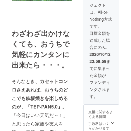
」内容
種多様な金
ジェクト
物 ・鉄
属加工を手
板 ×1
は、All-or-
掛ける企業
・ステ
Nothing方式
ンレス
へと変化を
製ラッ
です。
遂げまし
ク ×1
わざわざ出かけな
目標金額を
・棚
た。また近
板 ×1
達成した場
年、自社オ
くても、おうちで
＜お届
合にのみ、
リジナル商
け予定
気軽にカンタンに
につい
品開発を継
2020/10/12
て＞ 本
続してお
23:59:59
ま
プロ
出来たら・・・。
り、さまざ
ジェク
でに集まっ
トは、
まな業界に
た金額が
All-or-
向けて挑戦
そんなとき、
カセットコン
Nothing
ファンディ
方式で
していま
ロさえあれば、おうちのど
ングされま
す。早
す。
期に目
す。
こでも鉄板焼きを楽しめる
標達成
しプロ
のが、「TEP-PAN5.0」。
ジェク
支援に関するよ
ト成立
「今日はいい天気だ～！」
くある質問
となっ
た場合
と思ったら家族や友人を
手数料はいく
は、す
らかかります