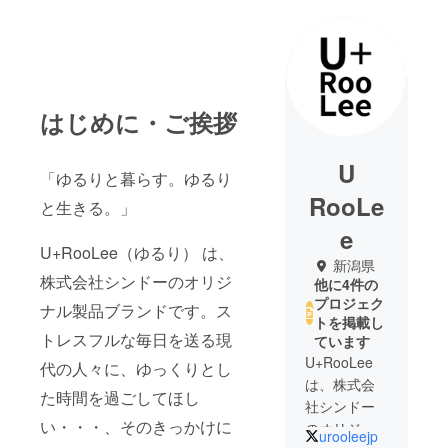
はじめに・ご挨拶
U
「ゆるりと暮らす。ゆるり
RooLe
と生きる。」
e
U+RooLee（ゆるり） は、
新潟県
株式会社シンドーのオリジ
他に4件の
プロジェク
ナル製品ブランドです。ス
トを掲載し
トレスフルな毎日を送る現
ています
U+RooLee
代の人々に、ゆっくりとし
は、株式会
た時間を過ごしてほし
社シンドー
い・・・、そのきっかけに
のオリジナ
urooleejp