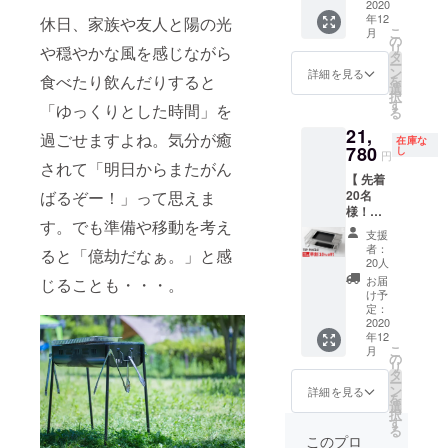
5％OFF
2020
の製品と共
年12
休日、家族や友人と陽の光
＋ 送料
こ
月
有できたら
無料
の
リ
や穏やかな風を感じながら
「TEP-
タ
幸いです。
ー
PAN5.0
ン
詳細を見る
食べたり飲んだりすると
を
株式会社シ
」内容
選
択
物 ・鉄
ンドーは、
す
「ゆっくりとした時間」を
る
板 ×1
1947年創業
21,
・ステ
過ごせますよね。気分が癒
在庫な
の新潟県燕
ンレス
780
し
円
製ラッ
されて「明日からまたがん
市の企業で
【 先着
ク ×1
す。創業時
ばるぞー！」って思えま
20名
・棚
様！早
の社名は
板 ×1
す。でも準備や移動を考え
割
「燕伸銅株
支援
10％OF
者：
ると「億劫だなぁ。」と感
式会社」。
F 】 一
20人
般販売
その名の通
お届
じることも・・・。
予定価
け予
り銅を伸ば
格：
定：
す圧延メー
24,200
2020
年12
円(税込)
カーでした
こ
月
の
の
リ
が、時代と
10％OF
タ
ー
F ＋ 送
ともにステ
ン
詳細を見る
を
料無料
選
ンレス線材
択
「TEP-
す
る
を中心に多
PAN5.0
このプロ