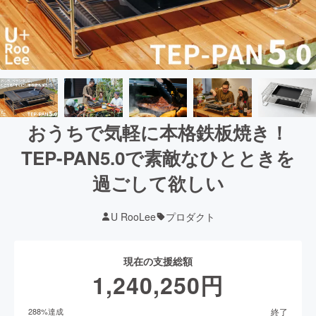
おうちで気軽に本格鉄板焼き！
TEP-PAN5.0で素敵なひとときを
過ごして欲しい
U RooLee
プロダクト
現在の支援総額
1,240,250
円
終了
288
%達成