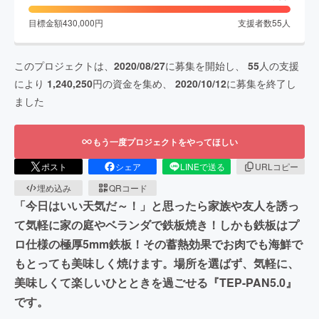
目標金額
430,000
円
支援者数
55
人
このプロジェクトは、
2020/08/27
に募集を開始し、
55
人の支援
により
1,240,250
円の資金を集め、
2020/10/12
に募集を終了し
ました
もう一度プロジェクトをやってほしい
ポスト
シェア
LINEで送る
URLコピー
埋め込み
QRコード
「今日はいい天気だ～！」と思ったら家族や友人を誘っ
て気軽に家の庭やベランダで鉄板焼き！しかも鉄板はプ
ロ仕様の極厚5mm鉄板！その蓄熱効果でお肉でも海鮮で
もとっても美味しく焼けます。場所を選ばず、気軽に、
美味しくて楽しいひとときを過ごせる『TEP-PAN5.0』
です。