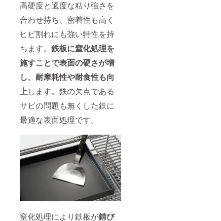
高硬度と適度な粘り強さを
合わせ持ち、密着性も高く
ヒビ割れにも強い特性を持
ちます。
鉄板に窒化処理を
施すことで表面の硬さが増
し、耐摩耗性や耐食性も向
上
します。鉄の欠点である
サビの問題も無くした鉄に
最適な表面処理です。
窒化処理により鉄板が
錆び