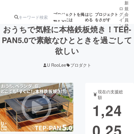
新
ロ
規
グ
会
プロジェクトを掲
はじ
プロジェクト
/
載するには
める
をさがす
イ
員
ン
登
おうちで気軽に本格鉄板焼き！TEP-
録
PAN5.0で素敵なひとときを過ごして
欲しい
人気のプロ
注目のリ
注目の新着プロ
募集終了が近いプ
もうすぐ公開
ジェクト
ターン
ジェクト
ロジェクト
されます
U RooLee
プロダクト
アート・写真
音楽
現在の支援総
テクノロジー・ガジェット
ゲーム・サ
額
1,24
映像・映画
書籍・雑誌
0,25
ビジネス・起業
チャレンジ