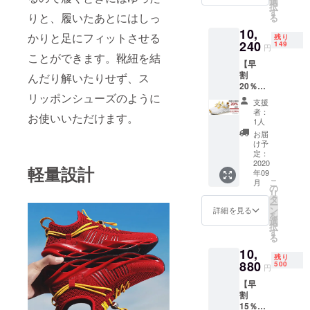
1.事業者の名
選
択
お届け
す
称 株式会
りと、履いたあとにはしっ
る
する予
社日進商事
10,
定です
かりと足にフィットさせる
残り
が、生
240
149
2.業務責任
円
産、配
ことができます。靴紐を結
者 小林
【早
送状況
割
んだり解いたりせず、ス
により
直樹
20％OF
遅れる
3.お問い合わ
リッポンシューズのように
F】 ス
可能性
支援
せ先 通信
ニー
もござ
者：
お使いいただけます。
カー
いま
1人
販売事業
XIWEIH
す。 ※
お届
部 小林
U×1 ※3
送料込
け予
色お選
直樹
の価格
定：
びいた
2020
となり
4.メールアド
軽量設計
年09
だけま
ます。
こ
月
レス
す。
※商品の
の
リ
※2020
仕様、
hanahana16
タ
ー
年10月
デザイ
ン
詳細を見る
88@yahoo.c
を
上旬に
ンに関
選
択
o.jp
お届け
しまし
す
る
する予
ては一
10,
定です
部変更
残り
が、生
880
になる
500
円
産、配
可能性
【早
送状況
もござ
割
により
いま
15％OF
遅れる
す。ご