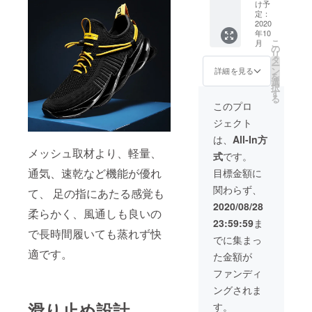
U×1 ※3
す。 ※
売予定
け予
色お選
送料込
定：
価格
びいた
2020
の価格
12,800
年10
だけま
となり
円
こ
月
す。
ます。
の
リ
※2020
※商品の
タ
ー
年10月
仕様、
ン
詳細を見る
を
上旬に
デザイ
選
択
お届け
ンに関
す
る
する予
しまし
このプロ
定です
ては一
ジェクト
が、生
部変更
産、配
になる
は、
All-In方
送状況
可能性
メッシュ取材より、軽量、
式
です。
により
もござ
遅れる
いま
通気、速乾など機能が優れ
目標金額に
可能性
す。ご
関わらず、
もござ
て、 足の指にあたる感覚も
了承く
いま
ださ
2020/08/28
柔らかく、風通しも良いの
す。 ※
い。 ※
23:59:59
ま
送料込
一般販
で長時間履いても蒸れず快
の価格
売予定
でに集まっ
となり
価格
適です。
た金額が
ます。
12,800
※商品の
円
ファンディ
仕様、
ングされま
デザイ
ンに関
滑り止め設計
す。