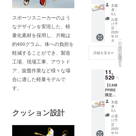
F】 ス
可能性
了承く
支援
ニー
もござ
ださ
者：
カー
いま
い。 ※
0人
スポーツスニーカーのよう
XIWEIH
す。 ※
一般販
お届
U×1 ※3
送料込
売予定
け予
なデザインを実現した、軽
色お選
の価格
定：
価格
びいた
2020
となり
12,800
量化素材を採用し、片靴は
年10
だけま
ます。
円
こ
月
す。
※商品の
の
約400グラム。体への負担を
リ
※2020
仕様、
タ
ー
年10月
軽減することができ、製造
デザイ
ン
詳細を見る
を
上旬に
ンに関
選
択
工場、現場工事、アウトド
お届け
しまし
す
る
する予
ては一
ア、旋盤作業など様々な場
11,
定です
部変更
が、生
520
になる
円
合に適した軽量モデルで
産、配
可能性
【CAM
送状況
もござ
す。
PFIRE
により
いま
限定
遅れる
す。ご
10％OF
可能性
了承く
支援
F】 ス
もござ
ださ
者：
ニー
いま
クッション設計
い。 ※
0人
カー
す。 ※
一般販
お届
XIWEIH
送料込
売予定
け予
U×1 ※3
の価格
定：
価格
色お選
2020
となり
12,800
年10
びいた
ます。
円