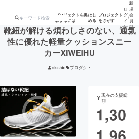
新
ロ
規
グ
会
プロジェクトを掲
はじ
プロジェクト
/
載するには
める
をさがす
イ
員
ン
登
靴紐が解ける煩わしさのない、通気
録
性に優れた軽量クッションスニー
カーXIWEIHU
人気のプロ
注目のリ
注目の新着プロ
募集終了が近いプ
もうすぐ公開
ジェクト
ターン
ジェクト
ロジェクト
されます
nisshin
プロダクト
アート・写真
音楽
現在の支援総
テクノロジー・ガジェット
ゲーム・サ
額
1,30
映像・映画
書籍・雑誌
1,96
ビジネス・起業
チャレンジ