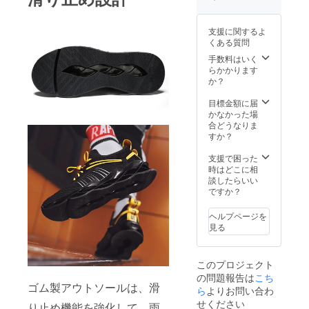
しまし
ては一
部変更
支援に関するよ
になる
くある質問
可能性
もござ
手数料はいく
いま
らかかります
す。ご
か？
了承く
ださ
目標金額に届
い。 ※
かなかった場
一般販
合どうなりま
売予定
すか？
価格
12,800
支援で困った
円
時はどこに相
談したらいい
ですか？
ヘルプページを
見る
このプロジェクト
の問題報告は
こち
ゴム製アウトソールは、滑
ら
よりお問い合わ
せください
り止め機能を強化して、雨