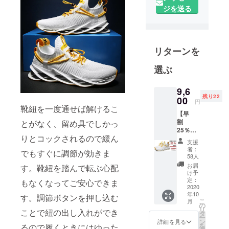
サイトで
ジを送る
ネット
ショップを
運営してお
リターンを
ります。
2019年から
選ぶ
グラウド
ファンデイ
9,6
ング事業を
残り22
00
円
展開しまし
靴紐を一度通せば解けるこ
【早
た。日本未
割
とがなく、留め具でしかっ
上陸なもの
25％OF
りとコックされるので緩ん
F】 ス
を中心とし
支援
ニー
者：
た面白い役
でもすぐに調節が効きま
カー
58人
に立つ製品
XIWEIH
お届
す。靴紐を踏んで転ぶ心配
U×1 ※3
け予
を提供し、
色お選
定：
もなくなってご安心できま
さまざまな
びいた
2020
年10
だけま
活動を行っ
す。調節ボタンを押し込む
こ
月
す。
の
ていきま
リ
ことで紐の出し入れができ
※2020
タ
ー
す。
年10月
ン
詳細を見る
を
るので履くときにはゆった
上旬に