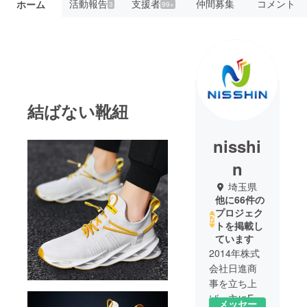
活動報告
支援者
仲間募集
コメント
ホーム
3
99+
結ばない靴紐
nisshi
n
埼玉県
他に66件の
プロジェク
トを掲載し
ています
2014年株式
会社日進商
事を立ち上
げ、主にEC
メッセー