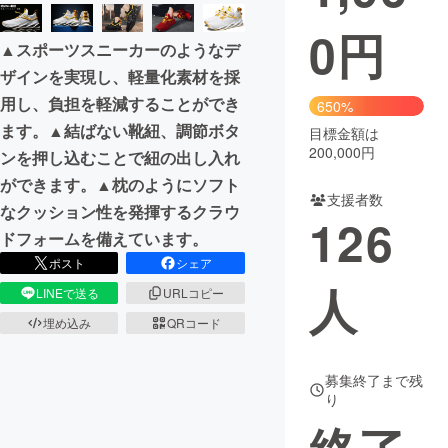
0
円
まちづくり・地域活性化
▲スポーツスニーカーのようなデ
ザインを実現し、軽量化素材を採
CAMPFIRE for Social Good
CAMPFIRE Creation
用し、負担を軽減することができ
650%
CAMPFIREふるさと納税
machi-ya
コミュニティ
ます。▲結ばない靴紐、調節ボタ
目標金額は
200,000円
ンを押し込むことで紐の出し入れ
ができます。▲枕のようにソフト
支援者数
なクッション性を発揮するクラウ
126
ドフォームを備えています。
ポスト
シェア
人
LINEで送る
URLコピー
埋め込み
QRコード
募集終了まで残
り