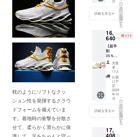
こ
月
だけま
※商品の
の
リ
す。
仕様、
タ
ー
※2020
デザイ
ン
詳細を見る
を
年10月
ンに関
選
択
上旬に
しまし
す
る
お届け
ては一
16,
する予
部変更
残り13
定です
640
になる
円
が、生
可能性
【超早
産、配
もござ
割
送状況
いま
35％OF
により
す。ご
F】 ス
遅れる
了承く
支援
ニー
可能性
ださ
者：
カー
もござ
い。 ※
17人
XIWEIH
いま
一般販
お届
U×2 ※3
す。 ※
売予定
け予
色お選
送料込
定：
価格
びいた
2020
の価格
枕のようにソフトなクッ
12,800
年10
だけま
となり
円
こ
月
ション性を発揮するクラウ
す。
ます。
の
リ
※2020
※商品の
タ
ー
ドフォームを備えていま
年10月
仕様、
ン
詳細を見る
を
上旬に
デザイ
選
す。着地時の衝撃を分散さ
択
お届け
ンに関
す
る
する予
しまし
せて、柔らかく滑らかに保
17,
定です
ては一
が、生
408
部変更
護して、足をちゃんと守っ
円