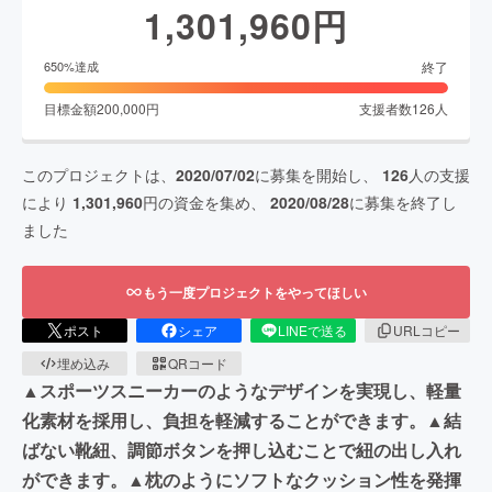
1,301,960
円
終了
650
%達成
目標金額
200,000
円
支援者数
126
人
このプロジェクトは、
2020/07/02
に募集を開始し、
126
人の支援
により
1,301,960
円の資金を集め、
2020/08/28
に募集を終了し
ました
もう一度プロジェクトをやってほしい
ポスト
シェア
LINEで送る
URLコピー
埋め込み
QRコード
▲スポーツスニーカーのようなデザインを実現し、軽量
化素材を採用し、負担を軽減することができます。▲結
ばない靴紐、調節ボタンを押し込むことで紐の出し入れ
ができます。▲枕のようにソフトなクッション性を発揮