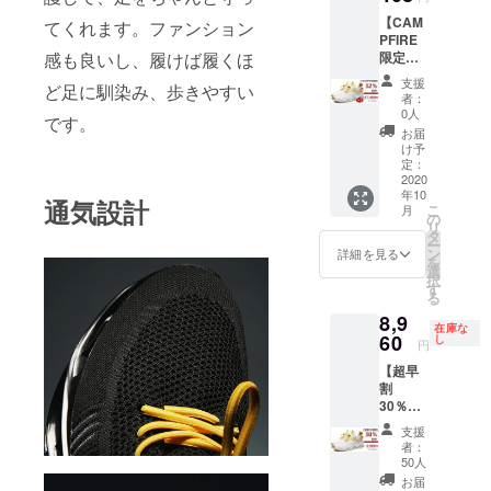
産、配
になる
【CAM
送状況
てくれます。ファンション
可能性
PFIRE
により
もござ
感も良いし、履けば履くほ
限定
遅れる
いま
32％OF
可能性
す。ご
支援
ど足に馴染み、歩きやすい
F】 ス
もござ
了承く
者：
ニー
いま
ださ
0人
です。
カー
す。 ※
い。 ※
お届
XIWEIH
送料込
一般販
け予
U×2 ※3
の価格
定：
売予定
色お選
2020
となり
価格
年10
びいた
ます。
12,800
通気設計
こ
月
だけま
※商品の
の
円
リ
す。
仕様、
タ
ー
※2020
デザイ
ン
詳細を見る
を
年10月
ンに関
選
択
上旬に
しまし
す
る
お届け
ては一
8,9
する予
部変更
在庫な
定です
60
になる
し
円
が、生
可能性
【超早
産、配
もござ
割
送状況
いま
30％OF
により
す。ご
F】 ス
遅れる
了承く
支援
ニー
可能性
ださ
者：
カー
もござ
い。 ※
50人
XIWEIH
いま
一般販
お届