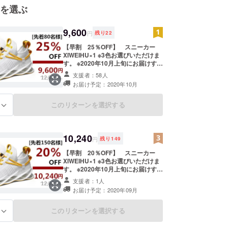
を選ぶ
レス hanahana1688@yahoo.co.jp
9,600
円
残り
22
【早割 25％OFF】 スニーカー
XIWEIHU×1 ※3色お選びいただけま
す。 ※2020年10月上旬にお届けする
予定ですが、生産、配送状況により
支援者：58人
遅れる可能性もございます。 ※送料
お届け予定：2020年10月
込の価格となります。 ※商品の仕
様、デザインに関しましては一部変
更になる可能性もございます。ご了
このリターンを選択する
る
承ください。 ※一般販売予定価格
12,800円
10,240
円
残り
149
【早割 20％OFF】 スニーカー
XIWEIHU×1 ※3色お選びいただけま
す。 ※2020年10月上旬にお届けする
予定ですが、生産、配送状況により
支援者：1人
遅れる可能性もございます。 ※送料
お届け予定：2020年09月
込の価格となります。 ※商品の仕
様、デザインに関しましては一部変
更になる可能性もございます。ご了
このリターンを選択する
る
承ください。 ※一般販売予定価格
12,800円