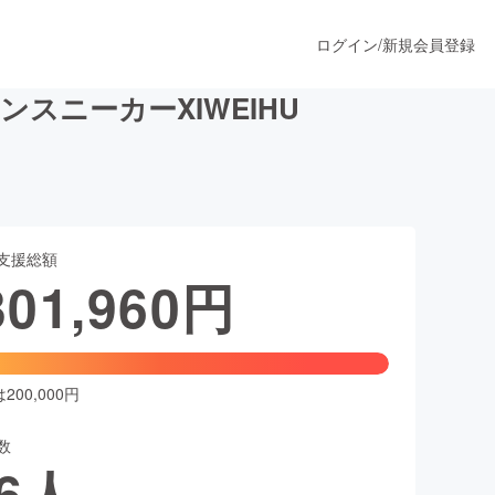
ログイン
/
新規会員登録
ニーカーXIWEIHU
うすぐ公開されます
支援総額
プロダクト
301,960
円
ファッション
スポーツ
00,000円
数
ア
ソーシャルグッド
6
人