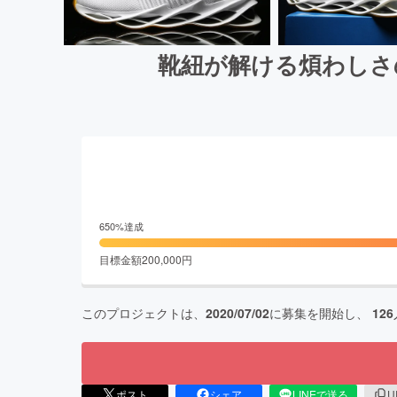
靴紐が解ける煩わしさ
650
%達成
目標金額
200,000
円
このプロジェクトは、
2020/07/02
に募集を開始し、
126
ポスト
シェア
LINEで送る
U