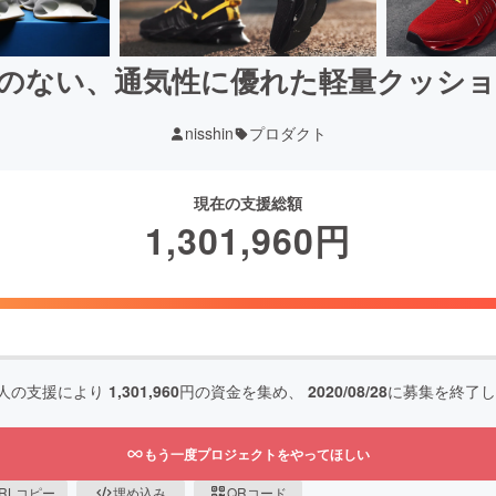
のない、通気性に優れた軽量クッションス
nisshin
プロダクト
現在の支援総額
1,301,960
円
人の支援により
1,301,960
円の資金を集め、
2020/08/28
に募集を終了し
もう一度プロジェクトをやってほしい
RLコピー
埋め込み
QRコード