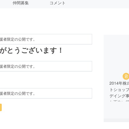
仲間募集
コメント
援者限定の公開です。
りがとうございます！
援者限定の公開です。
2014年
トショップ
援者限定の公開です。
デイング
た面白い
きます。
1.事業者
2.業務責
3.お問い