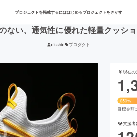
プロジェクトを掲載するには
はじめる
プロジェクトをさがす
のない、通気性に優れた軽量クッションス
nisshin
プロダクト
注目のリターン
注目の新着プロジェクト
募集終了が近いプロジェクト
も
現在の
音楽
舞台・パフォーマンス
1,
ゲーム・サービス開発
フード・飲食店
650%
書籍・雑誌出版
アニメ・漫画
目標金額は2
支援者
チャレンジ
ビューティー・ヘルスケ
12