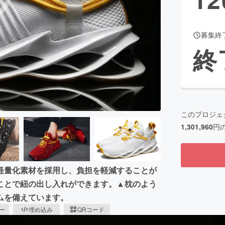
募集終
CAMPFIRE for Social Good
CAMPFIRE Creation
終
CAMPFIREふるさと納税
machi-ya
コミュニティ
このプロジェ
1,301,960
円
軽量化素材を採用し、負担を軽減することが
ことで紐の出し入れができます。▲枕のよう
ムを備えています。
ピー
埋め込み
QRコード