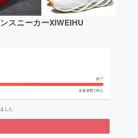
ニーカーXIWEIHU
終了
支援者数
126
人
ました