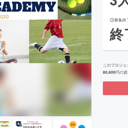
募集終
CAMPFIRE for Social Good
CAMPFIRE Creation
終
CAMPFIREふるさと納税
machi-ya
コミュニティ
このプロジェ
80,600
円の資