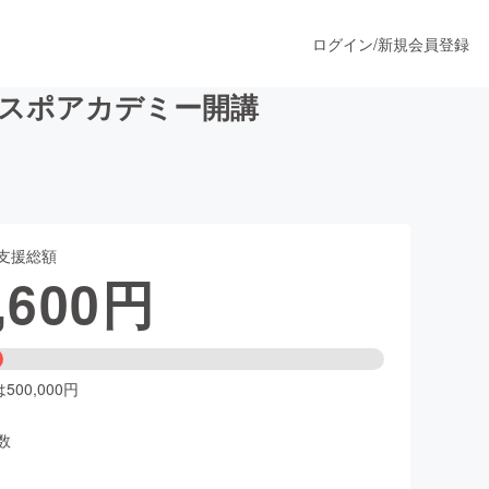
ログイン
/
新規会員登録
スポアカデミー開講
うすぐ公開されます
支援総額
プロダクト
,600
円
ファッション
スポーツ
00,000円
数
ア
ソーシャルグッド
人