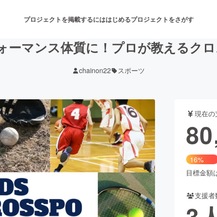
プロジェクトを掲載するには
はじめる
プロジェクトをさがす
フォーマンス体質に！プロが教えるクロ
chainon22
スポーツ
注目のリターン
注目の新着プロジェクト
募集終了が近いプロジェクト
も
現在の
音楽
舞台・パフォーマンス
80
ゲーム・サービス開発
フード・飲食店
16%
書籍・雑誌出版
アニメ・漫画
目標金額は5
支援者
チャレンジ
ビューティー・ヘルスケ
3