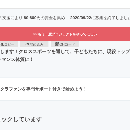
の支援により
80,600
円の資金を集め、
2020/09/22
に募集を終了しまし
もう一度プロジェクトをやってほしい
RLコピー
埋め込み
QRコード
を募集します！クロススポーツを通して、子どもたちに、現役ト
ーマンス体質に！
クラファンを専門サポート付きで始めよう！
ェックしています