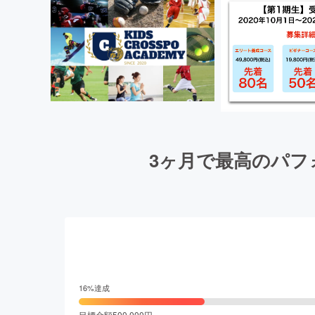
3ヶ月で最高のパ
16
%達成
目標金額
500,000
円