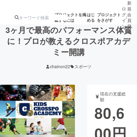
新
ロ
規
グ
会
プロジェクトを掲
はじ
プロジェクト
/
載するには
める
をさがす
イ
員
ン
登
3ヶ月で最高のパフォーマンス体質
録
に！プロが教えるクロスポアカデ
ミー開講
人気のプロ
注目のリ
注目の新着プロ
募集終了が近いプ
もうすぐ公開
ジェクト
ターン
ジェクト
ロジェクト
されます
chainon22
スポーツ
アート・写真
音楽
現在の支援総
テクノロジー・ガジェット
ゲーム・サ
額
80,6
映像・映画
書籍・雑誌
00
円
ビジネス・起業
チャレンジ