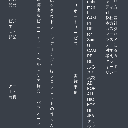
キュリ
rtain
開発
誌
ク
サ
ティ方
men
出
ラ
ポ
針
t
版
ウ
ー
反社基
CAM
ビジ
ビ
ド
ト
本方針
PFI
ネ
ュ
フ
サ
カスタ
RE
ス・
ー
ァ
ー
マーハ
for
起業
テ
ン
ビ
ラスメ
Spor
ィ
デ
ス
ントに
ts
ー
ィ
対する
CAM
・
ン
考え方
PFI
ヘ
グ
クッ
RE
ル
と
キーポ
ふる
ス
は
リシー
さと
ケ
プ
実
納税
ア
ロ
施
AD
アー
舞
ジ
事
FOR
ト・
台
ェ
例
ALL
写真
・
ク
HIO
パ
ト
KOS
フ
の
HI
ォ
作
JFA
ー
り
クラ
マ
方
ウド