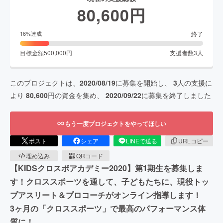
80,600
円
終了
16
%達成
目標金額
500,000
円
支援者数
3
人
このプロジェクトは、
2020/08/19
に募集を開始し、
3
人の支援に
より
80,600
円の資金を集め、
2020/09/22
に募集を終了しました
もう一度プロジェクトをやってほしい
ポスト
シェア
LINEで送る
URLコピー
埋め込み
QRコード
【KIDSクロスポアカデミー2020】第1期生を募集しま
す！クロススポーツを通して、子どもたちに、現役トッ
プアスリート＆プロコーチがオンライン指導します！
3ヶ月の「クロススポーツ」で最高のパフォーマンス体
質に！