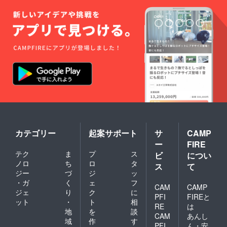
カテゴリー
起案サポート
サ
CAMP
ー
FIRE
テク
ま
プ
ス
ビ
につい
ノロ
ち
ロ
タ
ス
て
ジー
づ
ジ
ッ
・ガ
く
ェ
フ
CAM
CAMP
ジェ
り
ク
に
PFI
FIREと
ット
・
ト
相
RE
は
地
を
談
CAM
あんし
域
作
す
PFI
ん・安