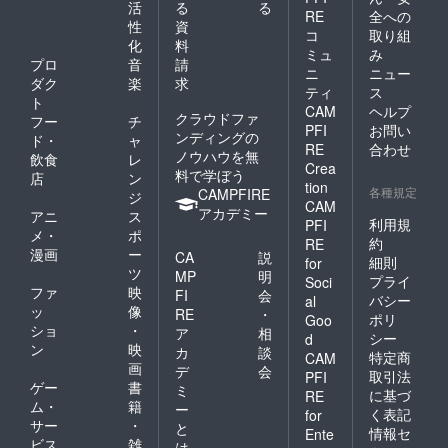
活
る
る
RE
全への
性
資
コ
取り組
化
料
ミュ
み
プロ
音
請
ニ
ニュー
ダク
楽
求
ティ
ス
ト
CAM
ヘルプ
クラウドファ
フー
チ
PFI
お問い
ンディングの
ド・
ャ
RE
合わせ
ノウハウを無
飲食
レ
Crea
料で学ぼう
店
ン
tion
各種規定
CAMPFIRE
ジ
CAM
アカデミー
アニ
ス
利用規
PFI
メ・
ポ
約
RE
漫画
ー
CA
説
細則
for
ツ
MP
明
プライ
Soci
ファ
映
FI
会
バシー
al
ッ
像
RE
・
ポリ
Goo
ショ
・
ア
相
シー
d
ン
映
カ
談
特定商
CAM
画
デ
会
取引法
PFI
ゲー
書
ミ
に基づ
RE
ム・
籍
ー
く表記
for
サー
・
と
情報セ
Ente
ビス
雑
は