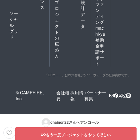
ン
プ
統
ファ
ス
ロ
計
ン
ソー
ジ
デ
ディ
シャ
ェ
ー
ング
ル
ク
タ
mac
グッ
ト
hi-ya
ド
の
補助
広
金申
め
請サ
方
ポー
ト
「QRコード」は株式会社デンソーウェーブの登録商標です。
© CAMPFIRE,
会社概
採用情
パートナー
Inc.
要
報
募集
chainon22
さんへアンコール
もう一度プロジェクトをやってほしい