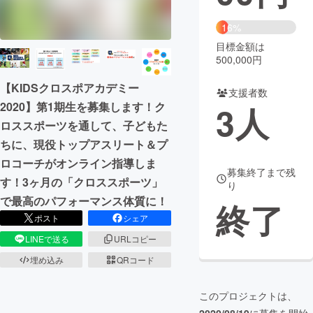
まちづくり・地域活性化
16%
目標金額は
500,000円
CAMPFIRE for Social Good
CAMPFIRE Creation
【KIDSクロスポアカデミー
CAMPFIREふるさと納税
machi-ya
コミュニティ
支援者数
3
人
2020】第1期生を募集します！ク
ロススポーツを通して、子どもた
ちに、現役トップアスリート＆プ
ロコーチがオンライン指導しま
募集終了まで残
す！3ヶ月の「クロススポーツ」
り
で最高のパフォーマンス体質に！
終了
ポスト
シェア
LINEで送る
URLコピー
埋め込み
QRコード
このプロジェクトは、