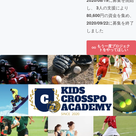
2020/08/19
に募集を開始
し、
3
人の支援により
80,600
円の資金を集め、
2020/09/22
に募集を終了
しました
もう一度プロジェク
トをやってほしい