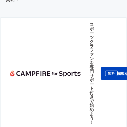
ス
ポ
ー
ツ
ク
ラ
フ
ァ
ン
を
専
門
掲載
無料
サ
ポ
ー
ト
付
き
で
始
め
よ
う
！