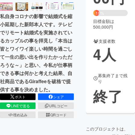
まちづくり・地域活性化
18%
私自身コロナの影響で結婚式を縮
目標金額は
小延期した新郎本人です。テレビ
500,000円
CAMPFIRE for Social Good
CAMPFIRE Creation
でリモート結婚式を実施されてい
CAMPFIREふるさと納税
machi-ya
コミュニティ
るカップルの事を拝見し「本当は
支援者数
4
人
皆とワイワイ楽しい時間を過ごし
て一生の思い出を作りたかっただ
ろうな～」と思い、今私が仕事柄
できる事は何かと考えた結果、自
募集終了まで残
社商品であるGiraffeeを破格で提
り
終了
供する事を決めました。
ポスト
シェア
LINEで送る
URLコピー
埋め込み
QRコード
このプロジェクトは、