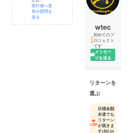
実行者へ意
見や質問を
送る
wtec
初めてのプ
ロジェクト
です
メッセー
ジを送る
リターンを
選ぶ
目標金額
未達でも
リターン
が届きま
す
(All-in