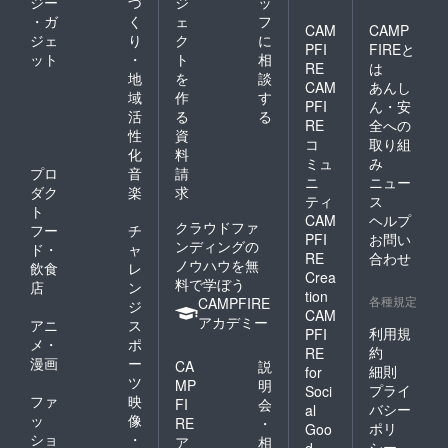
ジー
づ
ジ
ッ
・ガ
く
ェ
フ
CAM
CAMP
ジェ
り
ク
に
PFI
FIREと
ット
・
ト
相
RE
は
地
を
談
CAM
あんし
域
作
す
PFI
ん・安
活
る
る
RE
全への
性
資
コ
取り組
化
料
ミュ
み
プロ
音
請
ニ
ニュー
ダク
楽
求
ティ
ス
ト
CAM
ヘルプ
クラウドファ
フー
チ
PFI
お問い
ンディングの
ド・
ャ
RE
合わせ
ノウハウを無
飲食
レ
Crea
料で学ぼう
店
ン
tion
各種規定
CAMPFIRE
ジ
CAM
アカデミー
アニ
ス
利用規
PFI
メ・
ポ
約
RE
漫画
ー
CA
説
細則
for
ツ
MP
明
プライ
Soci
ファ
映
FI
会
バシー
al
ッ
像
RE
・
ポリ
Goo
ショ
・
ア
相
シー
d