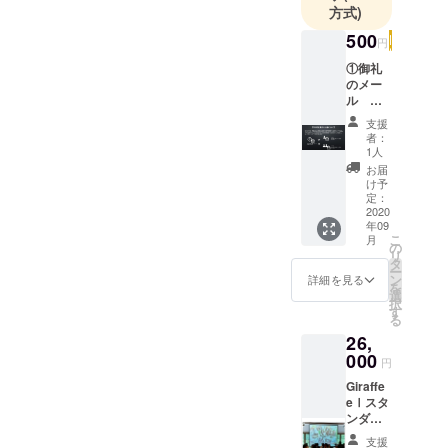
方式)
500
円
①御礼
のメー
ル ②
支援者
支援
様の応
者：
援メッ
1人
セージ
お届
を
け予
Giraffe
定：
eを使用
2020
年09
される
こ
月
新郎新
の
リ
婦様へ
タ
ー
メール
ン
詳細を見る
を
にてお
選
択
届け ※
す
る
この
26,
Giraffe
e商品は
000
円
新型コ
Giraffe
ロナの
eⅠスタ
影響で
ンダー
苦しむ
ドタイ
新郎新
支援