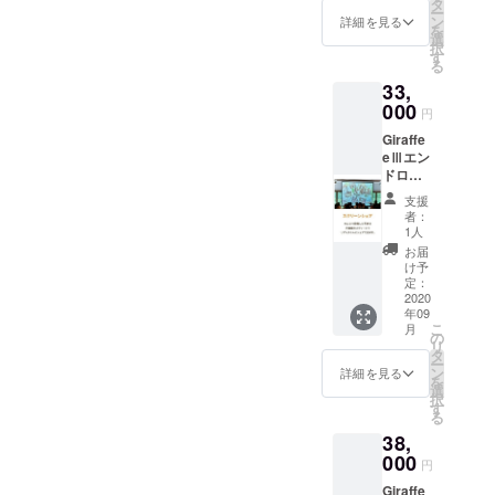
タ
ー
タ全渡
ン
詳細を見る
を
し） ご
選
択
支援頂
す
る
く際に
33,
必ず
メール
000
円
アドレ
Giraffe
スをご
eⅢエン
記入下
ドロー
さい。
ルタイ
支援
プ（写
者：
真投稿
1人
機能＋
お届
エンド
け予
ロール
定：
機能＋
2020
年09
写真
こ
月
データ
の
リ
全渡
タ
ー
し） ご
ン
詳細を見る
を
支援頂
選
択
く際に
す
る
必ず
38,
メール
アドレ
000
円
スをご
Giraffe
記入下