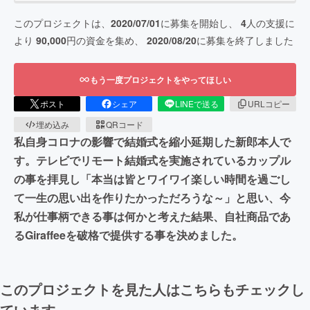
このプロジェクトは、
2020/07/01
に募集を開始し、
4
人の支援に
より
90,000
円の資金を集め、
2020/08/20
に募集を終了しました
もう一度プロジェクトをやってほしい
ポスト
シェア
LINEで送る
URLコピー
埋め込み
QRコード
私自身コロナの影響で結婚式を縮小延期した新郎本人で
す。テレビでリモート結婚式を実施されているカップル
の事を拝見し「本当は皆とワイワイ楽しい時間を過ごし
て一生の思い出を作りたかっただろうな～」と思い、今
私が仕事柄できる事は何かと考えた結果、自社商品であ
るGiraffeeを破格で提供する事を決めました。
このプロジェクトを見た人はこちらもチェックし
ています