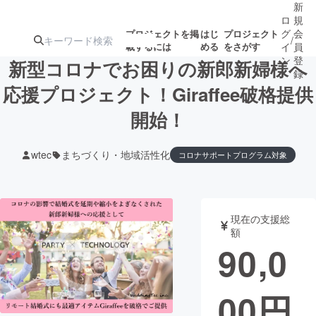
新
ロ
規
グ
会
プロジェクトを掲
はじ
プロジェクト
/
載するには
める
をさがす
イ
員
ン
登
新型コロナでお困りの新郎新婦様へ
録
応援プロジェクト！Giraffee破格提供
開始！
人気のプロ
注目のリ
注目の新着プロ
募集終了が近いプ
もうすぐ公開
ジェクト
ターン
ジェクト
ロジェクト
されます
wtec
まちづくり・地域活性化
コロナサポートプログラム対象
アート・写真
音楽
現在の支援総
テクノロジー・ガジェット
ゲーム・サ
額
90,0
映像・映画
書籍・雑誌
00
円
ビジネス・起業
チャレンジ