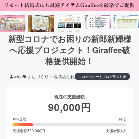
新型コロナでお困りの新郎新婦様
へ応援プロジェクト！Giraffee破
格提供開始！
wtec
まちづくり・地域活性化
コロナサポートプログラム対象
現在の支援総額
90,000
円
終了
18
%達成
目標金額
500,000
円
支援者数
4
人