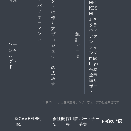
ク
HIO
パ
ト
KOS
フ
の
HI
ォ
作
JFA
ー
り
クラ
マ
方
ウド
ン
プ
統
ファ
ス
ロ
計
ン
ソー
ジ
デ
ディ
シャ
ェ
ー
ング
ル
ク
タ
mac
グッ
ト
hi-ya
ド
の
補助
広
金申
め
請サ
方
ポー
ト
「QRコード」は株式会社デンソーウェーブの登録商標です。
© CAMPFIRE,
会社概
採用情
パートナー
Inc.
要
報
募集