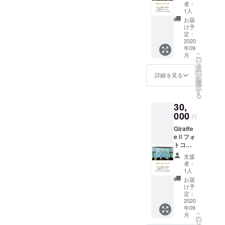
プ（写
婦様へ
者：
真投稿
の応援
1人
機能＋
として
お届
写真
のプル
け予
データ
ジェク
定：
全渡
2020
トで
年09
し） ご
す。ご
こ
月
支援頂
賛同頂
の
リ
く際に
ける方
タ
ー
必ず
はワン
ン
詳細を見る
を
メール
コイン
選
択
アドレ
支援よ
す
る
スを記
ろしく
30,
入下さ
お願い
い。
000
致しま
円
す。
Giraffe
eⅡフォ
トコン
テスト
支援
タイプ
者：
（写真
1人
投稿機
お届
能＋
け予
フォト
定：
コンテ
2020
年09
スト機
こ
月
能＋写
の
リ
真デー