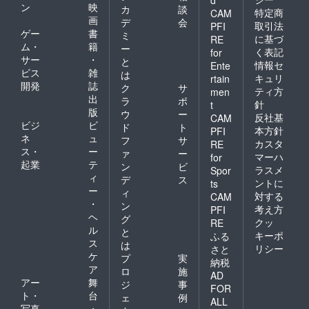
ン
映
カ
談
特定商
CAM
画
デ
会
取引法
PFI
ゲー
書
ミ
に基づ
RE
ム・
籍
ー
く表記
for
サー
・
と
情報セ
Ente
ビス
雑
は
キュリ
rtain
開発
誌
ク
サ
ティ方
men
出
ラ
ポ
針
t
版
ウ
ー
反社基
CAM
ビジ
ビ
ド
ト
本方針
PFI
ネ
ュ
フ
サ
カスタ
RE
ス・
ー
ァ
ー
マーハ
for
起業
テ
ン
ビ
ラスメ
Spor
ィ
デ
ス
ントに
ts
ー
ィ
対する
CAM
・
ン
考え方
PFI
ヘ
グ
クッ
RE
ル
と
キーポ
ふる
ス
は
リシー
さと
ケ
プ
実
納税
ア
ロ
施
AD
アー
舞
ジ
事
FOR
ト・
台
ェ
例
ALL
写真
・