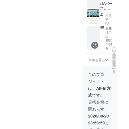
eⅣパー
さい。
フェク
トタイ
支援
プ（写
者：
真投稿
0人
機能＋
お届
フォト
け予
コンテ
定：
スト機
2020
年09
能＋エ
こ
月
ンド
の
リ
ロール
タ
ー
機能＋
ン
詳細を見る
を
写真
選
択
データ
す
る
全渡
このプロ
し） ご
ジェクト
支援頂
く際に
は、
All-In方
必ず
式
です。
メール
アドレ
目標金額に
スをご
関わらず、
記入下
さい。
2020/08/20
23:59:59
ま