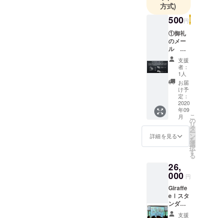
方式)
500
円
①御礼
のメー
ル ②
支援者
支援
様の応
者：
援メッ
1人
セージ
お届
を
け予
Giraffe
定：
eを使用
2020
年09
される
こ
月
新郎新
の
リ
婦様へ
タ
ー
メール
ン
詳細を見る
を
にてお
選
択
届け ※
す
る
この
26,
Giraffe
e商品は
000
円
新型コ
Giraffe
ロナの
eⅠスタ
影響で
ンダー
苦しむ
ドタイ
新郎新
支援