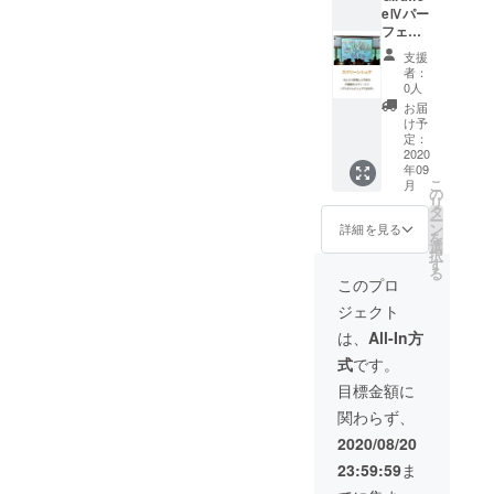
eⅣパー
さい。
フェク
トタイ
支援
プ（写
者：
真投稿
0人
機能＋
お届
フォト
け予
コンテ
定：
スト機
2020
年09
能＋エ
こ
月
ンド
の
リ
ロール
タ
ー
機能＋
ン
詳細を見る
を
写真
選
択
データ
す
る
全渡
このプロ
し） ご
ジェクト
支援頂
く際に
は、
All-In方
必ず
式
です。
メール
アドレ
目標金額に
スをご
関わらず、
記入下
さい。
2020/08/20
23:59:59
ま