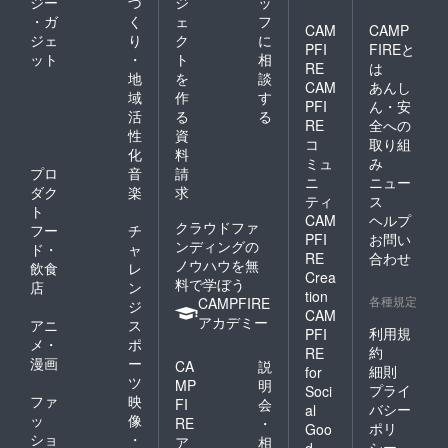
ジー
づ
ジ
ッ
・ガ
く
ェ
フ
CAM
CAMP
ジェ
り
ク
に
PFI
FIREと
ット
・
ト
相
RE
は
地
を
談
CAM
あんし
域
作
す
PFI
ん・安
活
る
る
RE
全への
性
資
コ
取り組
化
料
ミュ
み
プロ
音
請
ニ
ニュー
ダク
楽
求
ティ
ス
ト
CAM
ヘルプ
クラウドファ
フー
チ
PFI
お問い
ンディングの
ド・
ャ
RE
合わせ
ノウハウを無
飲食
レ
Crea
料で学ぼう
店
ン
tion
各種規定
CAMPFIRE
ジ
CAM
アカデミー
アニ
ス
利用規
PFI
メ・
ポ
約
RE
漫画
ー
CA
説
細則
for
ツ
MP
明
プライ
Soci
ファ
映
FI
会
バシー
al
ッ
像
RE
・
ポリ
Goo
ショ
・
ア
相
シー
d