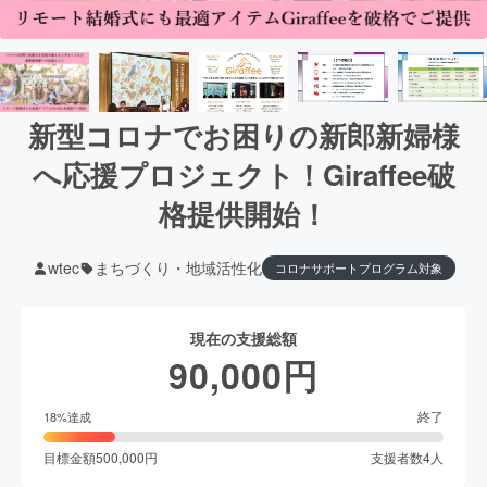
新型コロナでお困りの新郎新婦様
へ応援プロジェクト！Giraffee破
格提供開始！
wtec
まちづくり・地域活性化
コロナサポートプログラム対象
現在の支援総額
90,000
円
終了
18
%達成
目標金額
500,000
円
支援者数
4
人