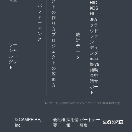
ク
HIO
パ
ト
KOS
フ
の
HI
ォ
作
JFA
ー
り
クラ
マ
方
ウド
ン
プ
統
ファ
ス
ロ
計
ン
ソー
ジ
デ
ディ
シャ
ェ
ー
ング
ル
ク
タ
mac
グッ
ト
hi-ya
ド
の
補助
広
金申
め
請サ
方
ポー
ト
「QRコード」は株式会社デンソーウェーブの登録商標です。
© CAMPFIRE,
会社概
採用情
パートナー
Inc.
要
報
募集