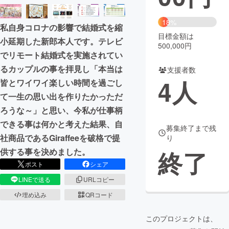
まちづくり・地域活性化
18%
私自身コロナの影響で結婚式を縮
目標金額は
小延期した新郎本人です。テレビ
500,000円
CAMPFIRE for Social Good
CAMPFIRE Creation
でリモート結婚式を実施されてい
CAMPFIREふるさと納税
machi-ya
コミュニティ
るカップルの事を拝見し「本当は
支援者数
4
人
皆とワイワイ楽しい時間を過ごし
て一生の思い出を作りたかっただ
ろうな～」と思い、今私が仕事柄
できる事は何かと考えた結果、自
募集終了まで残
社商品であるGiraffeeを破格で提
り
終了
供する事を決めました。
ポスト
シェア
LINEで送る
URLコピー
埋め込み
QRコード
このプロジェクトは、