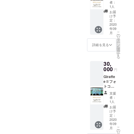
プ（写
婦様へ
者：
真投稿
の応援
1人
機能＋
として
お届
写真
のプル
け予
データ
ジェク
定：
全渡
2020
トで
年09
し） ご
す。ご
こ
月
支援頂
賛同頂
の
リ
く際に
ける方
タ
ー
必ず
はワン
ン
詳細を見る
を
メール
コイン
選
択
アドレ
支援よ
す
る
スを記
ろしく
30,
入下さ
お願い
い。
000
致しま
円
す。
Giraffe
eⅡフォ
トコン
テスト
支援
タイプ
者：
（写真
1人
投稿機
お届
能＋
け予
フォト
定：
コンテ
2020
年09
スト機
こ
月
能＋写
の
リ
真デー