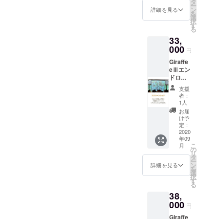
タ
ー
タ全渡
ン
詳細を見る
を
し） ご
選
択
支援頂
す
る
く際に
33,
必ず
メール
000
円
アドレ
Giraffe
スをご
eⅢエン
記入下
ドロー
さい。
ルタイ
支援
プ（写
者：
真投稿
1人
機能＋
お届
エンド
け予
ロール
定：
機能＋
2020
年09
写真
こ
月
データ
の
リ
全渡
タ
ー
し） ご
ン
詳細を見る
を
支援頂
選
択
く際に
す
る
必ず
38,
メール
アドレ
000
円
スをご
Giraffe
記入下