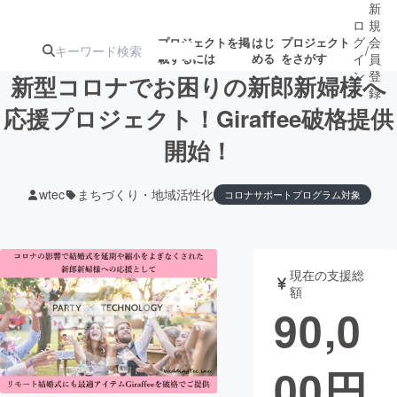
新
ロ
規
グ
会
プロジェクトを掲
はじ
プロジェクト
/
載するには
める
をさがす
イ
員
ン
登
新型コロナでお困りの新郎新婦様へ
録
応援プロジェクト！Giraffee破格提供
開始！
人気のプロ
注目のリ
注目の新着プロ
募集終了が近いプ
もうすぐ公開
ジェクト
ターン
ジェクト
ロジェクト
されます
wtec
まちづくり・地域活性化
コロナサポートプログラム対象
アート・写真
音楽
現在の支援総
テクノロジー・ガジェット
ゲーム・サ
額
90,0
映像・映画
書籍・雑誌
00
円
ビジネス・起業
チャレンジ