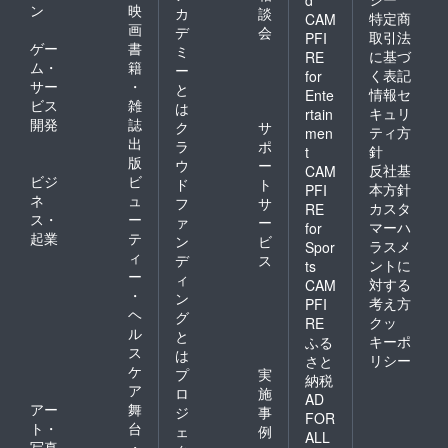
ン
映
カ
談
特定商
CAM
画
デ
会
取引法
PFI
ゲー
書
ミ
に基づ
RE
ム・
籍
ー
く表記
for
サー
・
と
情報セ
Ente
ビス
雑
は
キュリ
rtain
開発
誌
ク
サ
ティ方
men
出
ラ
ポ
針
t
版
ウ
ー
反社基
CAM
ビジ
ビ
ド
ト
本方針
PFI
ネ
ュ
フ
サ
カスタ
RE
ス・
ー
ァ
ー
マーハ
for
起業
テ
ン
ビ
ラスメ
Spor
ィ
デ
ス
ントに
ts
ー
ィ
対する
CAM
・
ン
考え方
PFI
ヘ
グ
クッ
RE
ル
と
キーポ
ふる
ス
は
リシー
さと
ケ
プ
実
納税
ア
ロ
施
AD
アー
舞
ジ
事
FOR
ト・
台
ェ
例
ALL
写真
・