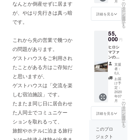
こ
月
お礼の
なんとか倒産せずに居ます
からの
の
リ
ハガキ
ご予
タ
ー
が、やはり先行きは真っ暗
をお送
約、も
ン
詳細を見る
を
りさせ
しくは
選
です。
択
て頂き
お電話
す
る
ます。
でのご
55,
山根対
予約に
厳堂さ
000
限らせ
これから先の営業で幾つか
円
んにつ
て頂き
ヒロシ
いては
の問題があります。
ます。
マファ
こちら
ンの宿
ゲストハウスをご利用され
http://m
を貸し
iyajima
支援
たことがある方はご存知だ
切って
yaki.jp/
者：
ご利用
product
0人
と思いますが、
いただ
all/asob
お届
けま
i-
け予
ゲストハウスは「交流を楽
す。 JR
gokoro/
定：
宮島口
2020
注意点
しむ宿泊施設」です。
年07
駅から
三角ぐ
こ
月
徒歩２
たまたま同じ日に居合わせ
い呑
の
リ
分。宮
み
タ
ー
た人同士でコミュニケー
島への
2,200円
ン
詳細を見る
を
フェ
（税込
選
択
ションを取れるって、
リー乗
み）相
す
る
り場へ
当１個
このプロ
旅館やホテルに泊まる旅行
徒歩５
をお送
ジェクト
分。 駐
り致し
とは一味違う体験が出来ま