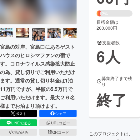
まちづくり・地域活性化
12%
目標金額は
200,000円
CAMPFIRE for Social Good
CAMPFIRE Creation
CAMPFIREふるさと納税
machi-ya
コミュニティ
支援者数
宮島の対岸、宮島口にあるゲスト
6
人
ハウスのヒロシマファンの宿で
す。コロナウイルス感染拡大防止
の為、貸し切りでご利用いただけ
募集終了まで残
ます。通常の貸し切り料金は1泊
り
11万円ですが、半額の5.5万円で
終了
ご利用いただけます。最大２６名
様までお泊まり頂けます。
ポスト
シェア
LINEで送る
URLコピー
埋め込み
QRコード
このプロジェクトは、