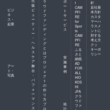
出
ラ
ポ
針
t
版
ウ
ー
反社基
CAM
ビジ
ビ
ド
ト
本方針
PFI
ネ
ュ
フ
サ
カスタ
RE
ス・
ー
ァ
ー
マーハ
for
起業
テ
ン
ビ
ラスメ
Spor
ィ
デ
ス
ントに
ts
ー
ィ
対する
CAM
・
ン
考え方
PFI
ヘ
グ
クッ
RE
ル
と
キーポ
ふる
ス
は
リシー
さと
ケ
プ
実
納税
ア
ロ
施
AD
アー
舞
ジ
事
FOR
ト・
台
ェ
例
ALL
写真
・
ク
HIO
パ
ト
KOS
フ
の
HI
ォ
作
JFA
ー
り
クラ
マ
方
ウド
ン
プ
統
ファ
ス
ロ
計
ン