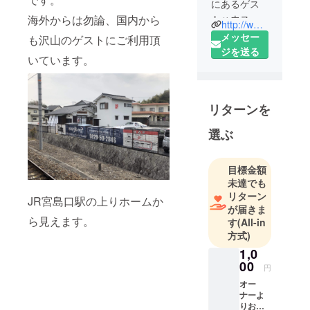
にあるゲス
海外からは勿論、国内から
トハウスで
http://www.hiroshima-fan.com/
す。
メッセー
も沢山のゲストにご利用頂
ヒロシマ
ジを送る
いています。
ファンの宿
というネー
ミングには
リターンを
「広島を好
きになって
選ぶ
欲しい、楽
しんで欲し
目標金額
い」という
未達でも
メッセージ
リターン
JR宮島口駅の上りホームか
が込められ
が届きま
ら見えます。
す
(All-in
方式)
1,0
00
円
オー
ナーよ
りお礼