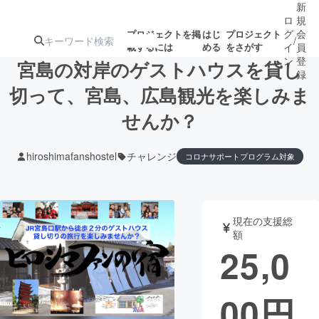
新
ロ
規
グ
会
プロジェクトを掲
はじ
プロジェクト
/
載するには
める
をさがす
イ
員
ン
登
宮島の対岸のゲストハウスを貸し
録
切って、宮島、広島観光を楽しみま
せんか？
人気のプロ
注目のリ
注目の新着プロ
募集終了が近いプ
もうすぐ公開
ジェクト
ターン
ジェクト
ロジェクト
されます
hiroshimafanshostel
チャレンジ
コロナサポートプログラム対象
アート・写真
音楽
現在の支援総
テクノロジー・ガジェット
ゲーム・サ
額
25,0
映像・映画
書籍・雑誌
00
円
ビジネス・起業
チャレンジ