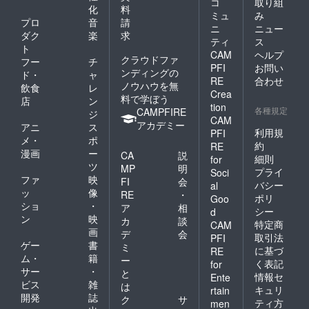
コ
取り組
化
料
ミュ
み
プロ
音
請
ニ
ニュー
ダク
楽
求
ティ
ス
ト
CAM
ヘルプ
クラウドファ
フー
チ
PFI
お問い
ンディングの
ド・
ャ
RE
合わせ
ノウハウを無
飲食
レ
Crea
料で学ぼう
店
ン
tion
各種規定
CAMPFIRE
ジ
CAM
アカデミー
アニ
ス
利用規
PFI
メ・
ポ
約
RE
漫画
ー
CA
説
細則
for
ツ
MP
明
プライ
Soci
ファ
映
FI
会
バシー
al
ッ
像
RE
・
ポリ
Goo
ショ
・
ア
相
シー
d
ン
映
カ
談
特定商
CAM
画
デ
会
取引法
PFI
ゲー
書
ミ
に基づ
RE
ム・
籍
ー
く表記
for
サー
・
と
情報セ
Ente
ビス
雑
は
キュリ
rtain
開発
誌
ク
サ
ティ方
men