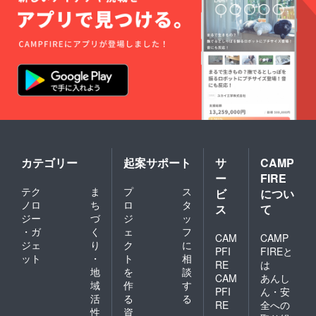
カテゴリー
起案サポート
サ
CAMP
ー
FIRE
テク
ま
プ
ス
ビ
につい
ノロ
ち
ロ
タ
ス
て
ジー
づ
ジ
ッ
・ガ
く
ェ
フ
CAM
CAMP
ジェ
り
ク
に
PFI
FIREと
ット
・
ト
相
RE
は
地
を
談
CAM
あんし
域
作
す
PFI
ん・安
活
る
る
RE
全への
性
資