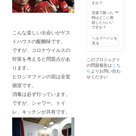
料でお
すか？
貸し致
しま
支援で困った
す。）
時はどこに相
注意点
談したらいい
ご予約
ですか？
は２０
こんな楽しい出会いがゲス
２１年
ヘルプページを
トハウスの醍醐味です。
１２月
見る
３１日
ですが、コロナウイルスの
までに
お願い
対策を考えると問題点があ
このプロジェクト
しま
の問題報告は
こち
す。 ご
ります。
予約は
ら
よりお問い合わ
お電話
ヒロシマファンの宿は全室
せください
でお願
個室です。
いしま
す。
消毒は必ず行っています。
ですが、シャワー、トイ
レ、キッチンが共有です。