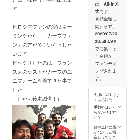
車場完
ます。
は、
All-In方
備。 ２
送料込
す。
式
です。
６名様
みで
までお
す。 お
目標金額に
泊まり
色は選
ヒロシマファンの宿はネー
関わらず、
頂けま
べませ
す。 ご
ん。
2020/07/26
ミングから、「カープファ
家族や
23:59:59
ま
団体様
ン」の方が多くいらっしゃ
のご利
でに集まっ
用は如
います。
た金額が
何で
しょう
ビックリしたのは、フラン
ファンディ
か？ 事
ングされま
ス人のゲストがカープのユ
前にご
連絡頂
す。
ニフォームを着てきた事で
ければ
BBQの
した。
ご用意
支援に関するよ
も可能
（しかも鈴木誠也！）
くある質問
です。
（食
手数料はいく
材、飲
らかかります
料はご
か？
持参下
さい。
目標金額に届
BBQ用
かなかった場
品は無
合どうなりま