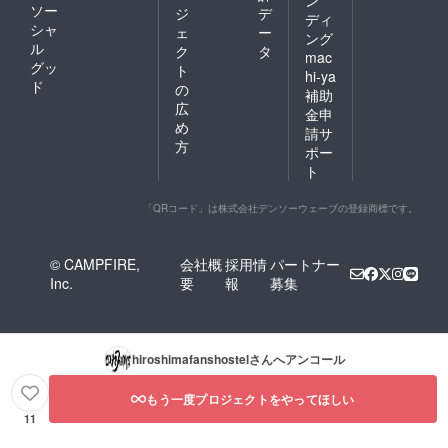
ソー
ジ
デ
ディ
シャ
ェ
ー
ング
ル
ク
タ
mac
グッ
ト
hi-ya
ド
の
補助
広
金申
め
請サ
方
ポー
ト
「QRコード」は株式会社デンソーウェーブの登録商標です。
© CAMPFIRE,
会社概
採用情
パートナー
Inc.
要
報
募集
hiroshimafanshostel
さんへアンコール
もう一度プロジェクトをやってほしい
11