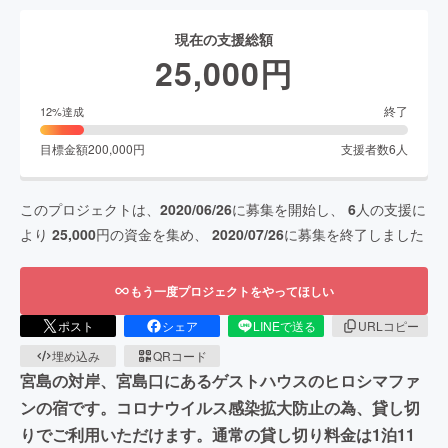
現在の支援総額
25,000
円
終了
12
%達成
目標金額
200,000
円
支援者数
6
人
このプロジェクトは、
2020/06/26
に募集を開始し、
6
人の支援に
より
25,000
円の資金を集め、
2020/07/26
に募集を終了しました
もう一度プロジェクトをやってほしい
ポスト
シェア
LINEで送る
URLコピー
埋め込み
QRコード
宮島の対岸、宮島口にあるゲストハウスのヒロシマファ
ンの宿です。コロナウイルス感染拡大防止の為、貸し切
りでご利用いただけます。通常の貸し切り料金は1泊11