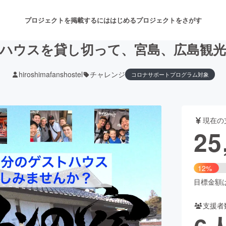
プロジェクトを掲載するには
はじめる
プロジェクトをさがす
ハウスを貸し切って、宮島、広島観
hiroshimafanshostel
チャレンジ
コロナサポートプログラム対象
注目のリターン
注目の新着プロジェクト
募集終了が近いプロジェクト
も
現在の
音楽
舞台・パフォーマンス
25
ゲーム・サービス開発
フード・飲食店
12%
書籍・雑誌出版
アニメ・漫画
目標金額は2
支援者
チャレンジ
ビューティー・ヘルスケ