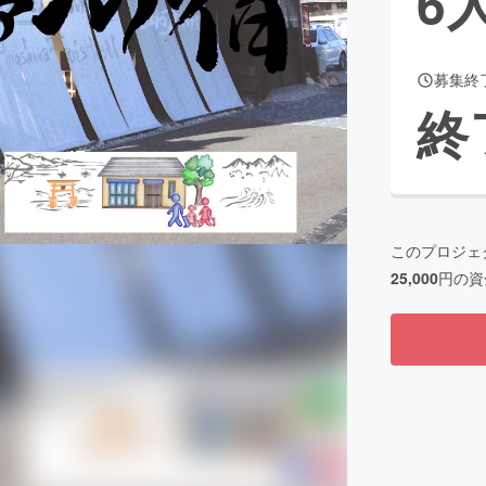
6
募集終
CAMPFIRE for Social Good
CAMPFIRE Creation
終
CAMPFIREふるさと納税
machi-ya
コミュニティ
このプロジェ
25,000
円の資