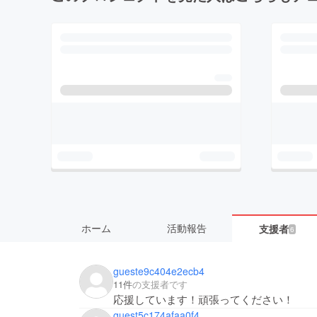
ホーム
活動報告
支援者
6
gueste9c404e2ecb4
11件
の支援者です
応援しています！頑張ってください！
guest5c174afaa0f4