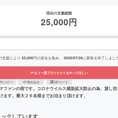
現在の支援総額
25,000
円
の支援により
25,000
円の資金を集め、
2020/07/26
に募集を終了しまし
もう一度プロジェクトをやってほしい
RLコピー
埋め込み
QRコード
マファンの宿です。コロナウイルス感染拡大防止の為、貸し切
ただけます。最大２６名様までお泊まり頂けます。
ェックしています