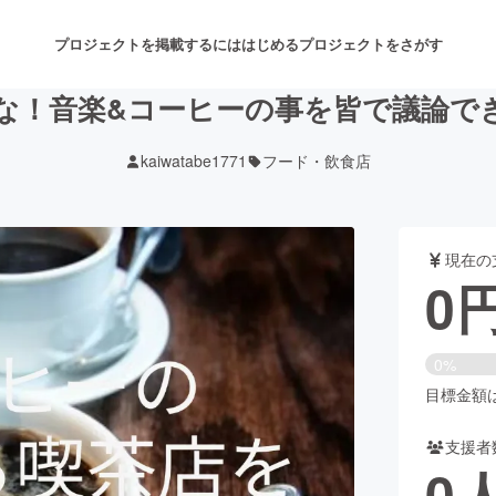
プロジェクトを掲載するには
はじめる
プロジェクトをさがす
な！音楽&コーヒーの事を皆で議論で
kaiwatabe1771
フード・飲食店
注目のリターン
注目の新着プロジェクト
募集終了が近いプロジェクト
も
現在の
音楽
舞台・パフォーマンス
0
ゲーム・サービス開発
フード・飲食店
0%
書籍・雑誌出版
アニメ・漫画
目標金額は3
支援者
チャレンジ
ビューティー・ヘルスケ
0