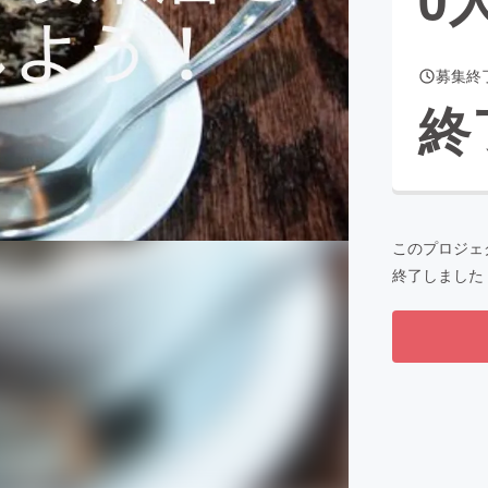
募集終
CAMPFIRE for Social Good
CAMPFIRE Creation
終
CAMPFIREふるさと納税
machi-ya
コミュニティ
このプロジェ
終了しました