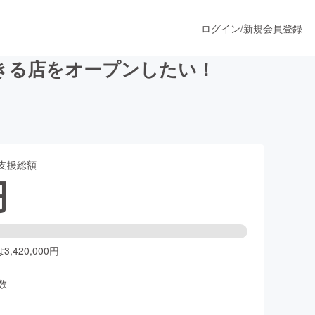
ログイン
/
新規会員登録
きる店をオープンしたい！
うすぐ公開されます
支援総額
プロダクト
円
ファッション
スポーツ
,420,000円
数
ア
ソーシャルグッド
人