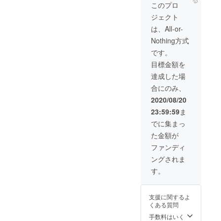
お手紙をお送り
このプロ
したいと思いま
ジェクト
す。
は、All-or-
Nothing方式
です。
目標金額を
達成した場
合にのみ、
2020/08/20
23:59:59
ま
でに集まっ
た金額が
ファンディ
ングされま
す。
支援に関するよ
くある質問
手数料はいく