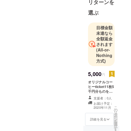
リターンを
卒業後松本
市へ。
選ぶ
以降ギター
の道へ。
目標金額
未達なら
全額返金
されます
(All-or-
Nothing
方式)
5,000
円
オリジナルコー
ヒーticket11枚5
千円分ものを提
供させて頂きま
支援者：0人
す。当店でゆっ
お届け予定：
くりとコーヒー
こ
2020年11月
の
を飲みながら音
リ
タ
楽を聴きましょ
ー
ン
う。それから、
詳細を見る
を
選
細やかではあり
択
す
ますが、お礼の
る