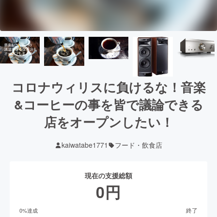
コロナウィリスに負けるな！音楽
&コーヒーの事を皆で議論できる
店をオープンしたい！
kaiwatabe1771
フード・飲食店
現在の支援総額
0
円
終了
0
%達成