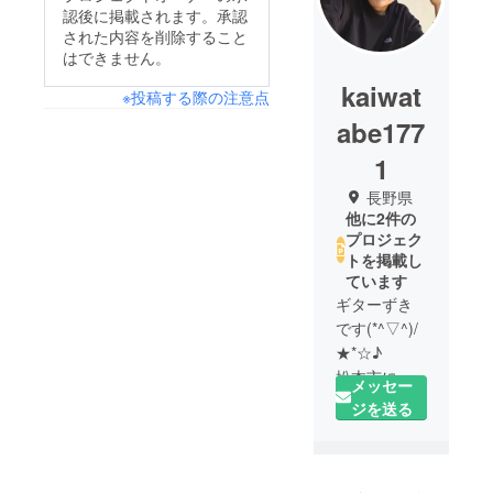
認後に掲載されます。承認
された内容を削除すること
はできません。
kaiwat
※投稿する際の注意点
abe177
1
長野県
他に2件の
プロジェク
トを掲載し
ています
ギターずき
です(*^▽^)/
★*☆♪
松本市に在
メッセー
住していま
ジを送る
す。
京都府立北
稜高等学校