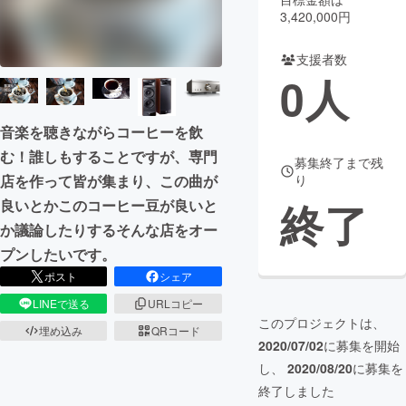
3,420,000円
まちづくり・地域活性化
支援者数
0
人
CAMPFIRE for Social Good
CAMPFIRE Creation
CAMPFIREふるさと納税
machi-ya
コミュニティ
音楽を聴きながらコーヒーを飲
む！誰しもすることですが、専門
募集終了まで残
店を作って皆が集まり、この曲が
り
終了
良いとかこのコーヒー豆が良いと
か議論したりするそんな店をオー
プンしたいです。
ポスト
シェア
LINEで送る
URLコピー
このプロジェクトは、
埋め込み
QRコード
2020/07/02
に募集を開始
し、
2020/08/20
に募集を
終了しました