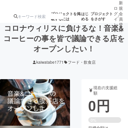
新
ロ
規
グ
会
プロジェクトを掲
はじ
プロジェクト
/
載するには
める
をさがす
イ
員
ン
登
コロナウィリスに負けるな！音楽&
録
コーヒーの事を皆で議論できる店を
オープンしたい！
人気のプロ
注目のリ
注目の新着プロ
募集終了が近いプ
もうすぐ公開
ジェクト
ターン
ジェクト
ロジェクト
されます
kaiwatabe1771
フード・飲食店
アート・写真
音楽
現在の支援総
テクノロジー・ガジェット
ゲーム・サ
額
0
円
映像・映画
書籍・雑誌
0%
ビジネス・起業
チャレンジ
目標金額は