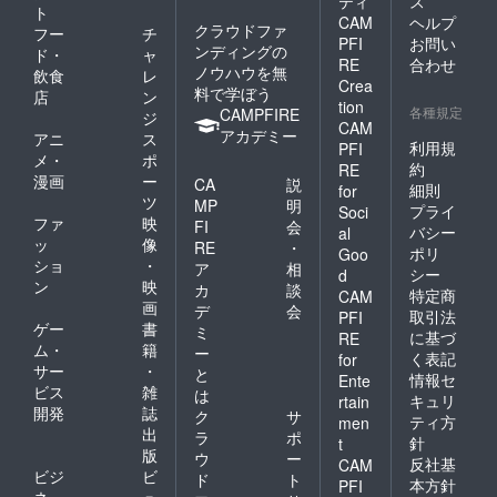
ティ
ス
ト
CAM
ヘルプ
クラウドファ
フー
チ
PFI
お問い
ンディングの
ド・
ャ
RE
合わせ
ノウハウを無
飲食
レ
Crea
料で学ぼう
店
ン
tion
各種規定
CAMPFIRE
ジ
CAM
アカデミー
アニ
ス
利用規
PFI
メ・
ポ
約
RE
漫画
ー
CA
説
細則
for
ツ
MP
明
プライ
Soci
ファ
映
FI
会
バシー
al
ッ
像
RE
・
ポリ
Goo
ショ
・
ア
相
シー
d
ン
映
カ
談
特定商
CAM
画
デ
会
取引法
PFI
ゲー
書
ミ
に基づ
RE
ム・
籍
ー
く表記
for
サー
・
と
情報セ
Ente
ビス
雑
は
キュリ
rtain
開発
誌
ク
サ
ティ方
men
出
ラ
ポ
針
t
版
ウ
ー
反社基
CAM
ビジ
ビ
ド
ト
本方針
PFI
ネ
ュ