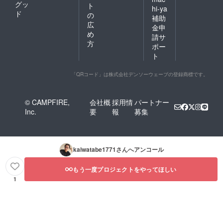
グッ
ト
hi-ya
ド
の
補助
広
金申
め
請サ
方
ポー
ト
「QRコード」は株式会社デンソーウェーブの登録商標です。
© CAMPFIRE,
会社概
採用情
パートナー
Inc.
要
報
募集
kaiwatabe1771
さんへアンコール
もう一度プロジェクトをやってほしい
1