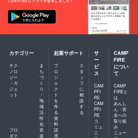
カテゴリー
起案サポート
サ
CAMP
ー
FIRE
テク
ま
プ
ス
ビ
につい
ノロ
ち
ロ
タ
ス
て
ジー
づ
ジ
ッ
・ガ
く
ェ
フ
CAM
CAMP
ジェ
り
ク
に
PFI
FIREと
ット
・
ト
相
RE
は
地
を
談
CAM
あんし
域
作
す
PFI
ん・安
活
る
る
RE
全への
性
資
コ
取り組
化
料
ミュ
み
プロ
音
請
ニ
ニュー
ダク
楽
求