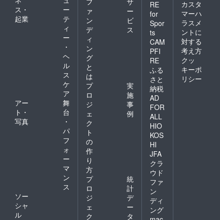
フ
サ
カスタ
RE
ス・
ー
ァ
ー
マーハ
for
起業
テ
ン
ビ
ラスメ
Spor
ィ
デ
ス
ントに
ts
ー
ィ
対する
CAM
・
ン
考え方
PFI
ヘ
グ
クッ
RE
ル
と
キーポ
ふる
ス
は
リシー
さと
ケ
プ
実
納税
ア
ロ
施
AD
アー
舞
ジ
事
FOR
ト・
台
ェ
例
ALL
写真
・
ク
HIO
パ
ト
KOS
フ
の
HI
ォ
作
JFA
ー
り
クラ
マ
方
ウド
ン
プ
統
ファ
ス
ロ
計
ン
ソー
ジ
デ
ディ
シャ
ェ
ー
ング
ル
ク
タ
mac