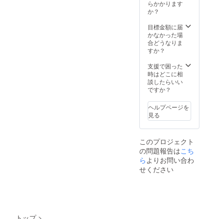
らかかります
か？
目標金額に届
かなかった場
合どうなりま
すか？
支援で困った
時はどこに相
談したらいい
ですか？
ヘルプページを
見る
このプロジェクト
の問題報告は
こち
ら
よりお問い合わ
せください
トップ
>