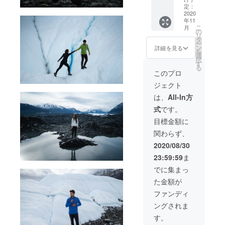
かった
さい。
送時
定：
ような
・入力
サイズ
2020
期：
支援者
した住
年11
交換が
2020年
様都合
所に誤
こ
月
１度ま
11月末
の
により
りが
リ
で可能
予定 ・
タ
再配送
あった
ー
です。
一部の
ン
または
詳細を見る
・住所
を
（ご返
デザイ
選
転送と
変更を
択
送料は
ン、仕
す
なった
プロ
る
お客様
様につ
際は、
このプロ
ジェク
負担と
きまし
着払い
ト実行
ジェクト
させて
ては変
での配
者へ連
いただ
更にな
送とな
は、
All-In方
絡しな
いてお
る場合
ります
かった
式
です。
りま
がござ
ので、
す） ※
いま
予めご
目標金額に
価格は
す。ご
了承下
関わらず、
消費税/
了承く
さい。
送料を
ださ
・受け
2020/08/30
含みま
い。 ※
取らな
23:59:59
ま
す ※配
以下の
かった
送時
ような
・入力
でに集まっ
期：
支援者
した住
た金額が
2020年
様都合
所に誤
11月末
により
りが
ファンディ
予定 ・
再配送
あった
ングされま
一部の
または
・住所
デザイ
転送と
変更を
す。
ン、仕
なった
プロ