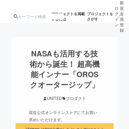
新
ロ
規
グ
会
プロジェクトを掲載
プロジェクトを
/
するには
さがす
イ
員
ン
登
録
人気のプロ
注目のリ
注目の新着プロ
募集終了が近いプ
もうすぐ公開
NASAも活用する技
ジェクト
ターン
ジェクト
ロジェクト
されます
術から誕生！ 超高機
能インナー「OROS
アート・写真
音楽
クオータージップ」
テクノロジー・ガジェット
ゲーム・サ
UNITED
プロダクト
映像・映画
書籍・雑誌
現在公式オンラインストアにてお買い
求めいただけます。
ビジネス・起業
チャレンジ