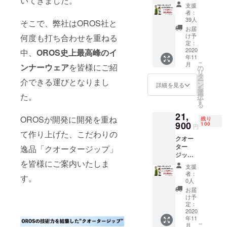
いてきました。
１着 カ
支援
ラーと
者：
サイズ
39人
そこで、弊社はOROS社と
をお選
お届
びくだ
け予
何度も打ち合わせを重ねる
さい。
定：
サイズ
2020
中、
OROS史上最高峰のイ
年11
交換が
こ
月
ンナーウェア
を皆様にご紹
１度ま
の
リ
で可能
タ
ー
介できる運びとなりまし
です。
ン
詳細を見る
を
（ご返
選
た。
択
送料は
す
る
お客様
21,
負担と
OROSが開発に開発を重ね
残り
させて
900
100
円
いただ
て作り上げた、こだわりの
クオー
いてお
ター
りま
逸品「クオータージップ」
ジップ
す） ※
を皆様にご案内いたしま
１着 カ
価格は
支援
ラーと
消費税/
者：
す。
サイズ
送料を
0人
をお選
含みま
お届
びくだ
す ※配
け予
さい。
送時
定：
サイズ
2020
期：
年11
交換が
2020年
こ
月