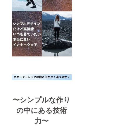
さい。
・受け
取らな
かった
・入力
した住
所に誤
りが
あった
・住所
変更を
プロ
ジェク
ト実行
者へ連
絡しな
かった
〜シンプルな作り
の中にある技術
力〜