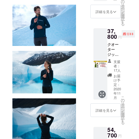
１度ま
11月末
の
リ
で可能
予定 ・
タ
ー
です。
一部の
ン
詳細を見る
を
（ご返
デザイ
選
択
送料は
ン、仕
す
る
お客様
様につ
37,
負担と
きまし
残り33
させて
800
ては変
円
いただ
更にな
クオー
いてお
る場合
ター
りま
がござ
ジップ
す） ※
いま
２着 カ
価格は
す。ご
支援
ラーと
消費税/
了承く
者：
サイズ
送料を
ださ
17人
をお選
含みま
い。 ※
お届
びくだ
す ※配
以下の
け予
さい。
送時
定：
ような
サイズ
2020
期：
支援者
年11
交換が
2020年
様都合
こ
月
１度ま
11月末
の
により
リ
で可能
予定 ・
タ
再配送
ー
です。
一部の
ン
または
詳細を見る
を
（ご返
デザイ
選
転送と
択
送料は
ン、仕
す
なった
る
お客様
様につ
際は、
54,
負担と
きまし
着払い
させて
700
ては変
での配
円
いただ