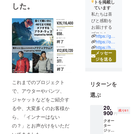
トを掲載し
した。
ています
私たちは喜
びと感動を
お届けする
プロとし
https://graphene-xjapan.com/
て、様々な
https://oros-japan.com/
事業を営ん
https://haika.info/
メッセー
でします。
ジを送る
海外の選り
すぐりの商
品を販売す
るほか、映
これまでのプロジェクト
リターンを
像制作、音
で、アウターやパンツ、
響など空間
選ぶ
ジャケットなどをご紹介す
演出によ
り、心に残
20,
る中、大変多くのお客様か
残り61
900
る思い出を
円
ら、「インナーはない
お届けしま
クオー
の？」とお声がけをいただ
す。
ター
ジップ