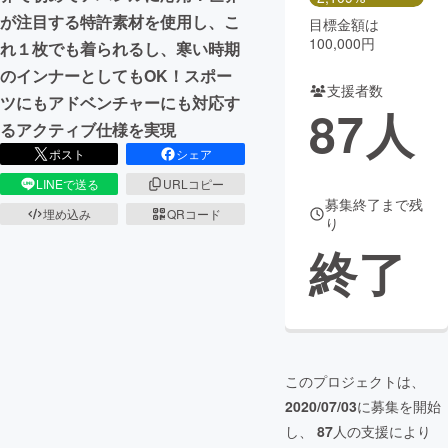
が注目する特許素材を使用し、こ
目標金額は
100,000円
れ１枚でも着られるし、寒い時期
のインナーとしてもOK！スポー
支援者数
ツにもアドベンチャーにも対応す
87
人
るアクティブ仕様を実現
ポスト
シェア
LINEで送る
URLコピー
募集終了まで残
埋め込み
QRコード
り
終了
このプロジェクトは、
2020/07/03
に募集を開始
し、
87
人の支援により