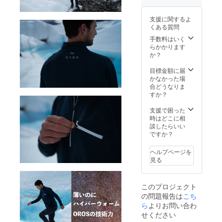
様につ
際は、
ジェク
きまし
着払い
ト実行
支援に関するよ
ては変
での配
者へ連
くある質問
更にな
送とな
絡しな
る場合
ります
手数料はいく
かった
がござ
ので、
らかかります
いま
予めご
か？
す。ご
了承下
了承く
さい。
目標金額に届
ださ
・受け
かなかった場
い。 ※
取らな
合どうなりま
以下の
かった
すか？
ような
・入力
支援者
した住
支援で困った
様都合
所に誤
時はどこに相
により
りが
談したらいい
再配送
あった
ですか？
または
・住所
転送と
変更を
ヘルプページを
なった
プロ
見る
際は、
ジェク
着払い
ト実行
での配
者へ連
このプロジェクト
送とな
絡しな
の問題報告は
こち
ります
かった
ので、
ら
よりお問い合わ
予めご
せください
了承下