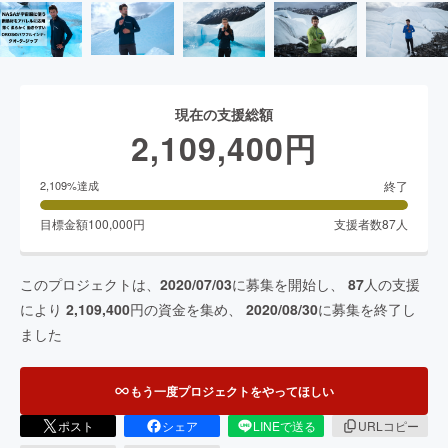
現在の支援総額
2,109,400
円
終了
2,109
%達成
目標金額
100,000
円
支援者数
87
人
このプロジェクトは、
2020/07/03
に募集を開始し、
87
人の支援
により
2,109,400
円の資金を集め、
2020/08/30
に募集を終了し
ました
もう一度プロジェクトをやってほしい
ポスト
シェア
LINEで送る
URLコピー