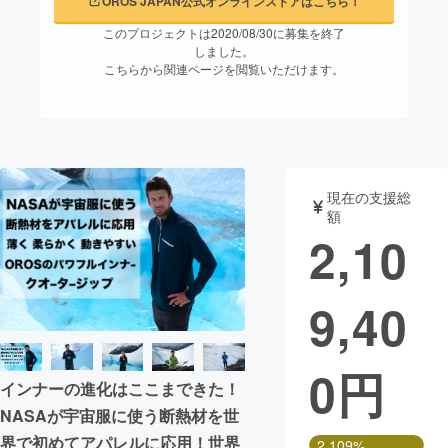
OROS JAPAN公式オンラインストアはこちら！
このプロジェクトは2020/08/30に募集を終了
まちづくり・地域活性化
しました。
こちらから関連ページを閲覧いただけます。
CAMPFIRE for Social Good
CAMPFIRE Creation
CAMPFIREふるさと納税
machi-ya
コミュニティ
現在の支援総
額
2,10
9,40
0
円
インナーの進化はここまできた！
NASAが宇宙服に使う断熱材を世
界で初めてアパレルに応用！世界
2,109%