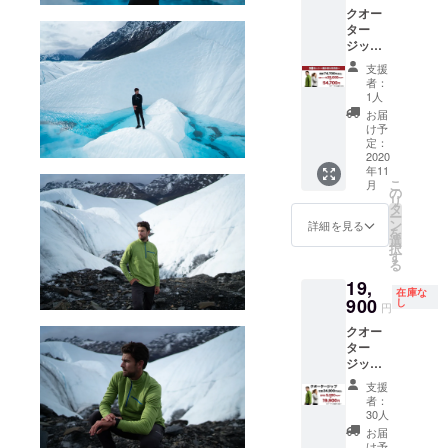
更にな
送とな
クオー
いてお
る場合
ります
ター
りま
がござ
ので、
ジップ
す） ※
いま
予めご
３着 カ
価格は
す。ご
了承下
支援
ラーと
消費税/
了承く
さい。
者：
サイズ
送料を
ださ
1人
・受け
をお選
含みま
い。 ※
取らな
お届
びくだ
す ※配
以下の
け予
かった
さい。
送時
定：
ような
・入力
サイズ
2020
期：
支援者
した住
年11
交換が
2020年
様都合
所に誤
こ
月
１度ま
11月末
の
により
りが
リ
で可能
予定 ・
タ
再配送
あった
ー
です。
一部の
ン
または
詳細を見る
・住所
を
（ご返
デザイ
選
転送と
変更を
択
送料は
ン、仕
す
なった
プロ
る
お客様
様につ
際は、
ジェク
19,
負担と
きまし
着払い
ト実行
在庫な
させて
900
ては変
し
での配
者へ連
円
いただ
更にな
送とな
絡しな
クオー
いてお
る場合
ります
かった
ター
りま
がござ
ので、
ジップ
す） ※
いま
予めご
１着 カ
価格は
す。ご
了承下
支援
ラーと
消費税/
了承く
さい。
者：
サイズ
送料を
ださ
30人
・受け
をお選
含みま
い。 ※
取らな
お届
びくだ
す ※配
以下の
け予