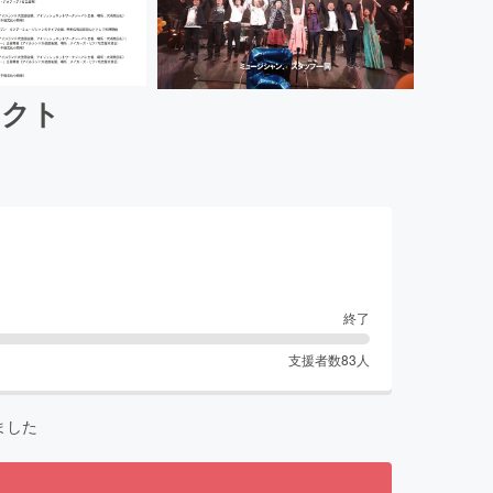
ェクト
終了
支援者数
83
人
ました