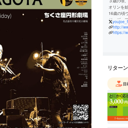
３歳の頃、
オリンを
16歳の頃
ジャズ、
youjoe_f
などで活動
http://
ロッパ何
https:/
りにし音
ンでの現
パの民族
のアイリ
シックア
リターン
ルを演奏
も多く取
ションや
目
カル、リ
ト、プロ
サンブル
◆主な活
名古屋ブ
ズ・フェス