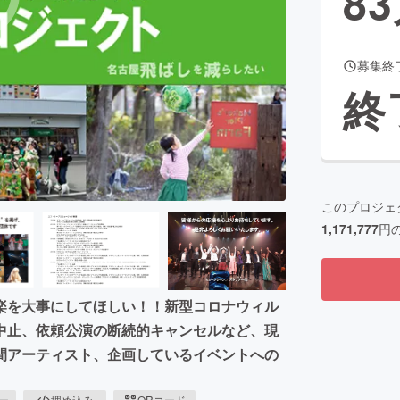
83
募集終
CAMPFIRE for Social Good
CAMPFIRE Creation
終
CAMPFIREふるさと納税
machi-ya
コミュニティ
このプロジェ
1,171,777
円
楽を大事にしてほしい！！新型コロナウィル
中止、依頼公演の断続的キャンセルなど、現
間アーティスト、企画しているイベントへの
ピー
埋め込み
QRコード