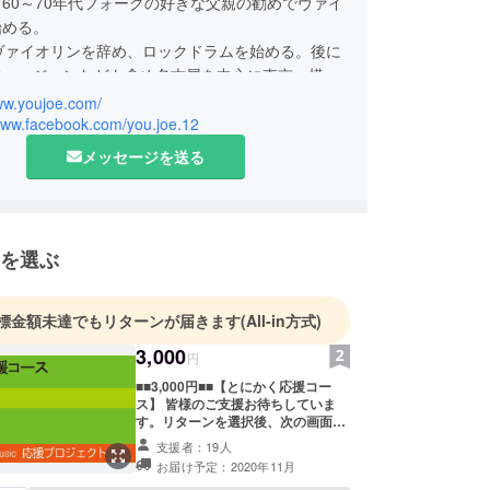
60～70年代フォークの好きな父親の勧めでヴァイ
始める。
ヴァイオリンを辞め、ロックドラムを始める。後に
フュージョンなども含め名古屋を中心に東京、横浜
。ヴァイオリンを再開したのは25歳の頃。ヨー
www.youjoe.com/
ヵ国かを訪れ日本とは違う自由な音楽感を目の当た
/www.facebook.com/you.joe.12
楽活動の道を選ぶ。パリ、ロンドン、コペンハーゲ
メッセージを送る
地ミュージシャンとのライブを経験。主にヨーロッ
音楽、ミニマル音楽的表現を研究し、独自の解釈で
ッシュ、ノルディック（北欧）、ジプシー、クラ
レンジ、ジャズ、オリジナル楽曲など様々なジャン
を選ぶ
し、思い感じるがまま表現し、即興演奏のスタイル
り入れている。有名アーティストとのコラボレー
異種アーティストとの共演も多く、芝居、ミュージ
標金額未達でもリターンが届きます
(All-in方式)
ーディング、レコーディング、コンサートサポー
3,000
円
デュースとしても活動している。現在は自身のアン
『悠情楽団』を活動の中心としている。
■■3,000円■■【とにかく応援コー
ス】 皆様のご支援お待ちしていま
す。リターンを選択後、次の画面で
動◆（コンサート、ライブ、イベントなど）
お好きな金額を上乗せする事が出来
支援者：19人
ます。 頂いたご支援は活動継続のた
ルーノート、名古屋市芸創センター、フィドラー
お届け予定：2020年11月
め、大切に使わせて頂きます。 ▶お
・コンサート at 名古屋千種文化小劇場、ホテル