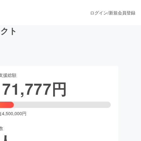
ログイン
/
新規会員登録
ェクト
うすぐ公開されます
支援総額
プロダクト
171,777
円
ファッション
スポーツ
,500,000円
数
ア
ソーシャルグッド