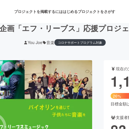
プロジェクトを掲載するには
はじめる
プロジェクトをさがす
企画「エフ・リーブス」応援プロジ
You Joe
音楽
コロナサポートプログラム対象
注目のリターン
注目の新着プロジェクト
募集終了が近いプロジェクト
も
現在の
音楽
舞台・パフォーマンス
1,
ゲーム・サービス開発
フード・飲食店
26%
書籍・雑誌出版
アニメ・漫画
目標金額は4
支援者
チャレンジ
ビューティー・ヘルスケ