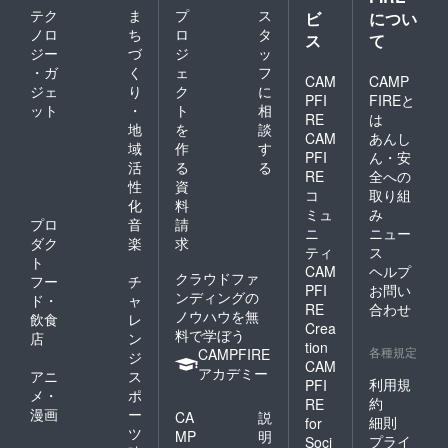
より、
出演者
有効期
テク
ま
プ
ス
ビ
につい
無観客
など）
限：開
ノロ
ち
ロ
タ
イベン
があれ
催当日
ス
て
トに
ば、可
のみに
ジー
づ
ジ
ッ
なった
能な限
限りま
・ガ
く
ェ
フ
CAM
CAMP
場合、
り相談
す ※配
ジェ
り
ク
に
「配信
に乗り
PFI
FIREと
信視聴
ット
・
ト
相
視聴チ
ます。
チケッ
RE
は
地
を
談
ケッ
※ご来場
トに
CAM
あんし
ト」に
の皆さ
域
作
す
なった
PFI
ん・安
変更に
んにさ
場合、
活
る
る
RE
全への
なる場
さやか
開催日
性
資
合があ
なお土
コ
取り組
から14
化
料
りま
産付き
日間視
ミュ
み
プロ
音
請
す。予
（限定
聴でき
ニ
ニュー
めご了
数）
ダク
楽
求
ます。
ティ
ス
承くだ
ト
CAM
ヘルプ
さい。
クラウドファ
フー
チ
PFI
お問い
※配信視
ンディングの
ド・
ャ
聴チ
RE
合わせ
ノウハウを無
飲食
レ
ケット
Crea
料で学ぼう
店
ン
は開催
tion
各種規定
CAMPFIRE
日から
ジ
CAM
14日間
アカデミー
アニ
ス
利用規
PFI
視聴で
メ・
ポ
きま
約
RE
漫画
ー
CA
説
す。
細則
for
ツ
MP
明
プライ
Soci