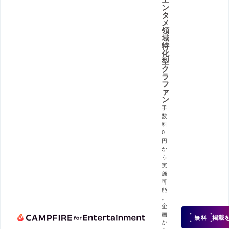
ン
タ
メ
領
域
特
化
型
ク
ラ
フ
ァ
ン
手
数
料
0
円
か
ら
実
施
可
能
。
企
画
掲載
無料
か