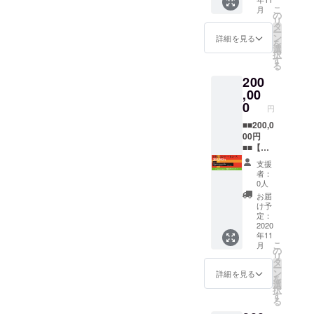
ます。
ます。
をお送
※チケッ
場合、
こ
月
配信視
リター
りしま
の
トは開
「配信
リ
聴チ
ンを選
す。 ②
タ
催3日間
視聴チ
ー
ケット
択後、
エフ・
ン
から1公
詳細を見る
ケッ
を
をゲッ
次の画
リーブ
選
演お選
ト」に
択
トし
面でお
ス・オ
す
びいた
変更に
る
て、家
好きな
リジナ
だけま
なる場
200
族みん
金額を
ル缶
す。 ※
合があ
なで
上乗せ
,00
バッチ&
プロ
りま
フェス
する事
ステッ
0
ジェク
す。予
円
を楽し
が出来
カーを
ト終了
めご了
もう！
ます。
■■200,0
セット
後、視
承くだ
①お礼
頂いた
00円
でお送
聴招待
さい。
メール
ご支援
■■【出
りいた
URLを
※観覧チ
ご支援
は活動
張スペ
しま
メール
ケット
支援
頂いた
継続の
シャル
す。 ③
にてお
有効期
者：
お礼と
ため、
ミニコ
オリジ
伝え致
0人
限：開
して感
大切に
ンサー
ナルT
しま
催当日
お届
謝メッ
使わせ
トBコー
シャツ
す。 ※
け予
のみに
セージ
て頂き
ス】 皆
×1枚 ※
定：
開催日
限りま
をお送
ます。
様のご
2020
カラー
から14
す ※配
年11
りしま
①お礼
支援お
とサイ
日間視
信視聴
こ
月
す。 ②
メール
待ちし
ズをお
の
聴でき
チケッ
リ
エフ・
ご支援
ていま
選びく
タ
ます。
トに
ー
リーブ
頂いた
す。リ
ださ
ン
詳細を見る
なった
を
ス・オ
お礼と
ターン
い。 ④
選
場合、
択
リジナ
して感
を選択
フェス
す
開催日
る
ル缶
謝メッ
後、次
のライ
から14