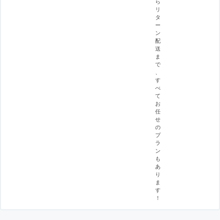
ら
リ
タ
ー
ン
配
送
ま
で
、
す
べ
て
お
任
せ
の
プ
ラ
ン
も
あ
り
ま
す
！