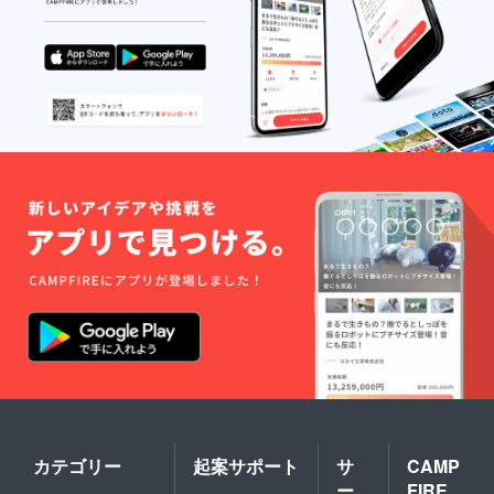
しま
数）
す。
定しま
フェス
す。 ⑤
（要相
す。 ※
2020が
フィド
談） ※
交通
コロナ
ラーズ
その他
費、宿
ウィル
フェス
要望
泊費、
ス感染
会場観
（希望
駐車料
対策ガ
覧チ
出演者
金など
イドラ
ケッ1枚
など）
の経費
インに
※チケッ
があれ
は支援
より、
トは開
ば、可
者様で
無観客
催3日間
能な限
ご負担
イベン
から1公
り相談
くださ
トに
演お選
に乗り
い。 ※
なった
びいた
ます。
機材な
場合、
だけま
※ご来場
どに関
「配信
す。 ※
の皆さ
しては
視聴チ
万が
んにさ
要打ち
ケッ
一、
さやか
合わせ
ト」に
フィド
なお土
※演奏人
変更に
ラーズ
産付き
数は2人
なる場
フェス
（限定
以上に
合があ
2020が
数）
なりま
りま
コロナ
す。
す。予
ウィル
（要相
めご了
ス感染
談） ※
承くだ
対策ガ
その他
さい。
イドラ
要望
※観覧チ
カテゴリー
起案サポート
サ
CAMP
インに
（希望
ケット
ー
FIRE