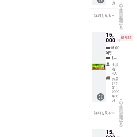
わせて
※カラー
こ
月
団』を活動
す。リ
頂きま
の
とサイ
リ
ターン
す。 ①
タ
ズをお
の中心とし
ー
を選択
お礼
ン
選びく
詳細を見る
を
ている。
後、次
メール
選
ださ
択
の画面
ご支援
す
い。
る
でお好
頂いた
◆主な活動
15,
きな金
お礼と
◆（コン
残り26
額を上
000
して感
円
乗せす
謝メッ
サート、ラ
■■15,00
る事が
セージ
イブ、イベ
0円
出来ま
をお送
■■【フ
ントなど）
す。 頂
りしま
ェス会
いたご
す。 ②
名古屋ブ
支援
場観覧
支援は
フェス
者：
ルーノー
チケッ
活動継
のライ
4人
ト&T
続のた
ト、名古屋
ブ音源
お届
シャツ
め、大
（10曲
け予
市芸創セン
コー
切に使
定：
程度）
ター、フィ
ス】 皆
2020
わせて
フェス
年11
様のご
頂きま
の臨場
ドラーズ・
こ
月
支援お
す。 ①
の
感をご
リ
フェス・コ
待ちし
お礼
タ
家庭
ー
ていま
ンサート at
メール
ン
で！ ※
詳細を見る
を
す。リ
ご支援
選
今年の
名古屋千種
択
ターン
頂いた
す
フェス
る
文化小劇
を選択
お礼と
の模様
15,
後、次
して感
場、ホテル
を収録
の画面
謝メッ