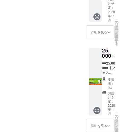
権利は
（ペア1
支援は
リーブ
け予
しみ
フェス
チッタナポ
枚）&T
活動継
定：
ス・オ
に！
主催者
シャツ2
2020
リサマーナ
続のた
リジナ
にあり
年11
枚コー
め、大
ルTシャ
イトジャ
ます。
こ
月
ス】 皆
切に使
の
ツ×１枚
※「USB
リ
ズ、山形県
様のご
わせて
タ
※カラー
メモ
ー
支援お
頂きま
ン
庄内映画
とサイ
詳細を見る
リース
を
待ちし
す。 配
選
ズをお
ティッ
村、名古屋
択
ていま
信視聴
す
選びく
ク」、
る
港イタリア
す。リ
チケッ
ださ
「CD-
25,
ターン
トを
い。 ③
村、JZ
R」から
を選択
000
ゲット
フィド
円
お選び
Brat（東京都
後、次
して、
ラーズ
くださ
■■25,00
の画面
渋谷区）、
家族み
フェス
い。 ※
0■■【フ
でお好
んなで
会場観
楽屋（東京
フェス
ェス配
きな金
フェス
覧チ
終了
都目黒区）
信視聴
額を上
を楽し
ケット
支援
後、編
チケッ
乗せす
もう！
など。他各
１枚 ※
者：
集作業
ト&T
る事が
①お礼
0人
チケッ
をし郵
地コンサー
シャツ2
出来ま
メール
トは開
お届
送にて
枚】 皆
トホール、
す。 頂
ご支援
け予
催3日間
お送り
様のご
いたご
定：
頂いた
からお
大手企業、
いたし
支援お
2020
支援は
お礼と
選びい
ます。
学校イベン
年11
待ちし
活動継
して感
ただけ
（2020
こ
月
ていま
続のた
の
ト、ホテル
謝メッ
ます。
年内
リ
す。リ
め、大
タ
セージ
※万が
イベント、
中）
ー
ターン
切に使
ン
をお送
詳細を見る
一、
を
ライブハウ
を選択
わせて
選
りしま
フィド