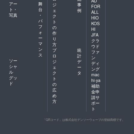
AD
アー
舞
ジ
事
FOR
ト・
台
ェ
例
ALL
写真
・
ク
HIO
パ
ト
KOS
フ
の
HI
ォ
作
JFA
ー
り
クラ
マ
方
ウド
ン
プ
統
ファ
ス
ロ
計
ン
ソー
ジ
デ
ディ
シャ
ェ
ー
ング
ル
ク
タ
mac
グッ
ト
hi-ya
ド
の
補助
広
金申
め
請サ
方
ポー
ト
「QRコード」は株式会社デンソーウェーブの登録商標です。