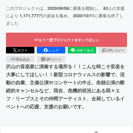
このプロジェクトは、
2020/08/06
に募集を開始し、
83
人の支援
により
1,171,777
円の資金を集め、
2020/10/11
に募集を終了し
ました
もう一度プロジェクトをやってほしい
ポスト
シェア
LINEで送る
URLコピー
埋め込み
QRコード
沢山の音楽家に演奏する場所を！！こんな時こそ音楽を
大事にしてほしい！！新型コロナウィルスの影響で、活
動の自粛、主催公演やコンサートの中止、依頼公演の断
続的キャンセルなど、現在、危機的状況にある我々エ
フ・リーブスとその仲間アーティスト、企画しているイ
ベントへの応援、支援のお願いです。
エ