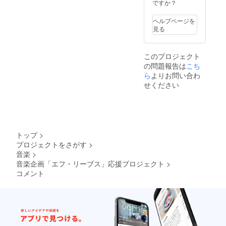
様が楽
要打ち
者の間
ジェク
お選び
ですか？
曲を使
合わ
でスケ
トが終
くださ
用する
せ。 ※
ジュー
了後、
い。 ※
ヘルプページを
場合、
演奏人
ルをお
お打合
フェス
見る
権利は
数は2人
打合せ
せした
終了後
フェス
以上に
して決
いと思
郵送に
主催者
なりま
定しま
いま
てお送
このプロジェクト
にあり
す。
す。 ※
す。）
りいた
の問題報告は
こち
ます。
（要相
交通
※ご自宅
しま
その場
談） ※
費、宿
や指定
ら
よりお問い合わ
す。 ⑤
合はご
その他
泊費、
の場所
フィド
せください
連絡下
要望
駐車料
などで
ラーズ
さい。
（希望
金など
ミニコ
フェス
※「USB
出演者
の経費
ンサー
会場観
メモ
など）
は支援
トを開
覧チ
リース
があれ
者様で
催させ
ケッ1枚
ティッ
ば、可
ご負担
て頂き
※チケッ
トップ
>
ク」、
能な限
くださ
ます。
トは開
プロジェクトをさがす
>
「CD-
り相談
い。 ※
※開催日
催3日間
音楽
>
R」から
に乗り
機材な
時は支
から1公
お選び
ます。
どに関
援者様
音楽企画「エフ・リーブス」応援プロジェクト
>
演お選
くださ
※ご来場
しては
と出演
びいた
コメント
い。 ※
の皆さ
要打ち
者の間
だけま
フェス
んにさ
合わせ
でスケ
す。 ※
終了後
さやか
※演奏人
ジュー
万が
郵送に
なお土
数は2人
ルをお
一、
てお送
産付き
以上に
打合せ
フィド
りいた
（限定
なりま
して決
ラーズ