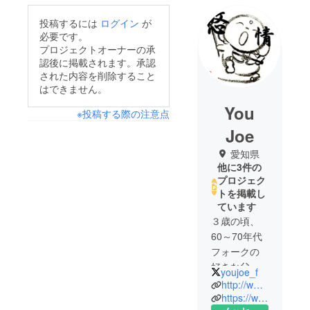
投稿するには
ログイン
が
必要です。
プロジェクトオーナーの承
認後に掲載されます。承認
された内容を削除すること
はできません。
You
※投稿する際の注意点
Joe
愛知県
他に3件の
プロジェク
トを掲載し
ています
３歳の頃、
60～70年代
フォークの
好きな父親
youjoe_f
の勧めで
http://www.youjoe.com/
ヴァイオリ
https://www.facebook.com/you.joe.12