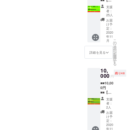
アーティス
■■【フ
出来ま
す。 ②
ェス・
す。 頂
エフ・
トとのコラ
支援
ライブ
いたご
リーブ
者：
ボレーショ
音源
支援は
ス・オ
25人
コー
ンや異種
活動継
リジナ
お届
ス】 皆
続のた
ル缶
け予
アーティス
様のご
め、大
定：
バッチ&
トとの共演
支援お
2020
切に使
ステッ
年11
待ちし
わせて
も多く、芝
カーを
こ
月
ていま
頂きま
の
セット
居、ミュー
リ
す。リ
す。 ①
タ
でお送
ー
ジカル、
ターン
お礼
ン
りいた
詳細を見る
を
を選択
メール
選
しま
リーディン
択
後、次
ご支援
す
す。
る
グ、レコー
の画面
頂いた
10,
でお好
ディング、
お礼と
残り48
きな金
000
して感
円
コンサート
額を上
謝メッ
サポート、
■■10,00
乗せす
セージ
0円
る事が
をお送
プロデュー
■■【オ
出来ま
りしま
スとしても
リジナ
す。頂
す。 ②
支援
ル福袋
活動してい
いたご
エフ・
者：
コー
支援は
リーブ
2人
る。現在は
ス】 皆
活動継
ス・オ
お届
自身のアン
様のご
続のた
リジナ
け予
支援お
め、大
定：
サンブル
ルTシャ
待ちし
2020
切に使
ツ×１枚
『悠情楽
年11
ていま