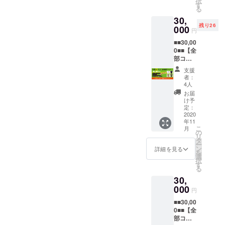
択
後、次
頂きま
す
す。 ②
スなど。
ラーズ
る
の画面
す。 ①
オリジ
フェス
30,
でお好
お礼
ナルT
2020が
残り26
きな金
000
メール
シャツ×
コロナ
円
額を上
ご支援
１枚 ※
ウィル
■■30,00
乗せす
頂いた
カラー
ス感染
0■■【全
る事が
お礼と
とサイ
対策ガ
部コー
出来ま
して感
ズをお
イドラ
スA（会
す。 頂
謝メッ
選びく
インに
支援
場観覧
いたご
セージ
ださ
者：
より、
チケッ
支援は
をお送
4人
い。 ③
無観客
ト）】
活動継
りしま
フィド
お届
イベン
皆様の
続のた
す。 ②
け予
ラーズ
トに
ご支援
め、大
定：
オリジ
フェス
なった
お待ち
2020
切に使
ナルT
配信視
場合、
年11
してい
わせて
シャツ
聴チ
「配信
こ
月
ます。
頂きま
の
×2枚 ※
ケット
視聴チ
リ
リター
す。 配
タ
カラー
※チケッ
ケッ
ー
ンを選
信視聴
ン
とサイ
詳細を見る
トは開
ト」に
を
択後、
チケッ
選
ズをお
催3日間
変更に
択
次の画
トを
す
選びく
から1公
なる場
る
面でお
ゲット
ださ
演お選
合があ
30,
好きな
して、
い。 ③
びいた
りま
金額を
000
家族み
フィド
だけま
円
す。予
上乗せ
んなで
ラーズ
す。 ※
めご了
■■30,00
する事
フェス
フェス
プロ
承くだ
0■■【全
が出来
を楽し
会場観
ジェク
さい。
部コー
ます。
もう！
覧チ
ト終了
※観覧チ