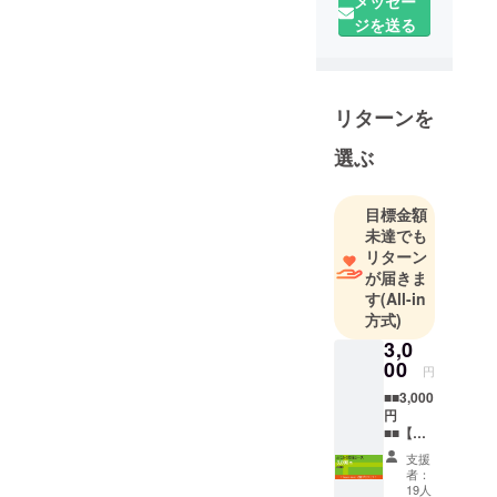
メッセー
ンを始め
ジを送る
る。
16歳の頃
ヴァイオリ
ンを辞め、
リターンを
ロックドラ
ムを始め
選ぶ
る。後に
ジャズ、
目標金額
フュージョ
未達でも
ンなども含
リターン
め名古屋を
が届きま
中心に東
す
(All-in
方式)
京、横浜な
どで活動。
3,0
00
ヴァイオリ
円
ンを再開し
■■3,000
円
たのは25歳
■■【と
の頃。ヨー
にかく
支援
ロッパ何ヵ
応援
者：
コー
国かを訪れ
19人