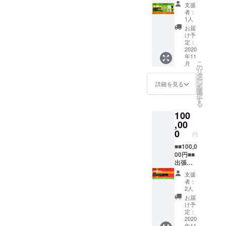
スB（配
頂いた
①お礼
ケット2
後、視
支援
ケット
信視聴
ご支援
メール
名（ペ
者：
聴招待
有効期
チケッ
は活動
ご支援
1人
ア1枚）
URLを
限：開
ト）】
継続の
頂いた
※チケッ
お届
メール
催当日
皆様の
ため、
お礼と
け予
トは開
にてお
のみに
ご支援
大切に
定：
して感
催3日間
伝え致
限りま
お待ち
2020
使わせ
謝メッ
から1公
しま
す ※配
年11
してい
て頂き
セージ
演お選
す。 ※
信視聴
こ
月
ます。
ます。
の
をお送
びいた
開催日
チケッ
リ
リター
配信視
タ
りしま
だけま
から14
トに
ー
ンを選
聴チ
ン
す。 ②
詳細を見る
す。 ※
日間視
なった
を
択後、
ケット
選
オリジ
万が
聴でき
場合、
択
次の画
をゲッ
す
ナルT
一、
ます。
開催日
る
面でお
トし
シャツ
フィド
から14
100
好きな
て、家
×2枚 ※
ラーズ
日間視
金額を
,00
族みん
カラー
フェス
聴でき
上乗せ
なで
0
とサイ
2020が
円
ます。
する事
フェス
ズをお
コロナ
が出来
■■100,0
を楽し
選びく
ウィル
ます。
00円■■
もう！
ださ
ス感染
頂いた
出張ミ
①お礼
い。 ③
対策ガ
ご支援
ニコン
メール
フィド
イドラ
支援
は活動
サートA
ご支援
ラーズ
インに
者：
継続の
コース
頂いた
フェス
2人
より、
ため、
皆様の
お礼と
配信視
無観客
お届
大切に
ご支援
して感
聴チ
け予
イベン
使わせ
お待ち
謝メッ
定：
ケット1
トに
て頂き
してい
2020
セージ
公演分
なった
年11