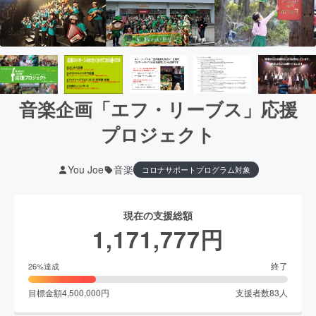
音楽企画「エフ・リーブス」応援
プロジェクト
You Joe
音楽
コロナサポートプログラム対象
現在の支援総額
1,171,777
円
終了
26
%達成
目標金額
4,500,000
円
支援者数
83
人