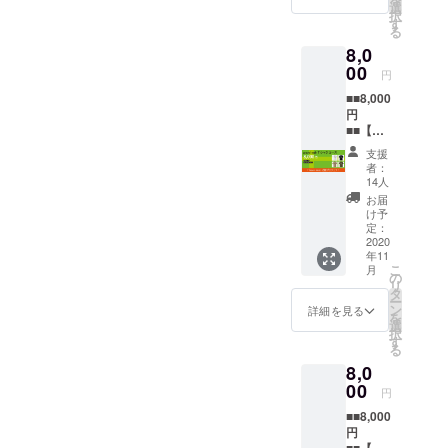
後、次
ご支援
選
解釈でのア
択
の画面
頂いた
す
イリッ
る
でお好
お礼と
8,0
シュ、ノル
きな金
して感
額を上
00
謝メッ
ディック
円
乗せす
セージ
（北欧）、
■■8,000
る事が
をお送
円
出来ま
ジプシー、
りしま
■■【「g
す。 頂
す。
クラシック
ravelwa
いたご
支援
アレンジ、
lk」T
支援は
者：
シャツ
活動継
14人
ジャズ、オ
コー
続のた
お届
リジナル楽
ス】 皆
め、大
け予
様のご
曲など様々
切に使
定：
支援お
2020
わせて
なジャンル
年11
待ちし
頂きま
こ
月
を演奏し、
ていま
す。 ①
の
リ
す。リ
お礼
タ
思い感じる
ー
ターン
メール
ン
詳細を見る
がまま表現
を
を選択
ご支援
選
択
し、即興演
後、次
頂いた
す
る
の画面
お礼と
奏のスタイ
8,0
でお好
して感
ルも多く取
きな金
00
謝メッ
円
額を上
り入れてい
セージ
■■8,000
乗せす
をお送
る。有名
円
る事が
りしま