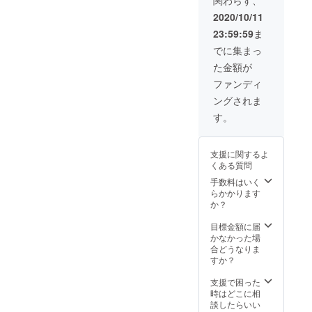
関わらず、
今年の
て頂き
出張ミ
いたご
持つ楽
フェス
ます。
ニコン
支援は
曲に限
2020/10/11
の模様
※開催日
サート
活動継
りま
23:59:59
ま
を収録
時は支
（以
続のた
す。
したオ
援者様
下、こ
め、大
（許可
でに集まっ
リジナ
と出演
のプロ
切に使
確認
た金額が
ル音源
者の間
ジェク
わせて
済） ※
を編集
でスケ
トが終
頂きま
支援者
ファンディ
してお
ジュー
了後、
す。 ①
様が楽
ングされま
送りい
ルをお
お打合
お礼
曲を使
たしま
打合せ
せした
メール
用する
す。
す。 ※
して決
いと思
ご支援
場合、
楽曲は
定しま
いま
頂いた
権利は
権利の
す。 ※
す。）
お礼と
フェス
支援に関するよ
発生し
交通
※ご自宅
して感
主催者
くある質問
ない曲
費、宿
や指定
謝メッ
にあり
また
泊費、
の場所
セージ
ます。
手数料はいく
は、出
駐車料
などで
をお送
その場
らかかります
演者が
金など
ミニコ
りしま
合はご
か？
権利を
の経費
ンサー
す。 ①
連絡下
持つ楽
は支援
トを開
出張ス
さい。
目標金額に届
曲に限
者様で
催させ
ペシャ
※「USB
かなかった場
りま
ご負担
て頂き
ルミニ
メモ
合どうなりま
す。
くださ
ます。
コン
リース
すか？
（許可
い。 ※
※開催日
サート
ティッ
確認
機材な
時は支
（以
ク」、
支援で困った
済） ※
どに関
援者様
下、こ
「CD-
時はどこに相
支援者
しては
と出演
のプロ
R」から
談したらいい