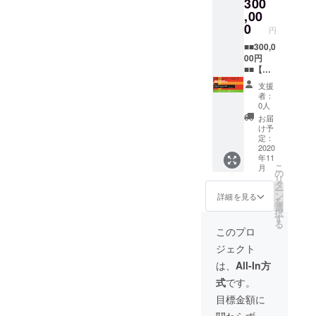
300
バッチ&
セージ
の画面
ブ音源
日間視
ステッ
をお送
でお好
,00
（10曲
聴でき
カーを
りしま
きな金
程度）
0
ます。
円
セット
す。 ②
額を上
フェス
でお送
出張ス
乗せす
■■300,0
の臨場
りいた
ペシャ
る事が
00円
感をご
しま
ルミニ
出来ま
■■【出
家庭
す。 ③
コン
す。 頂
張ミニ
で！ ※
支援
オリジ
サート
いたご
コン
今年の
者：
ナルT
（以
支援は
サートC
フェス
0人
シャツ
下、こ
活動継
コー
の模様
お届
×1枚 ※
のプロ
続のた
ス】 皆
を収録
け予
カラー
ジェク
め、大
様のご
したオ
定：
とサイ
トが終
切に使
支援お
2020
リジナ
年11
ズをお
了後、
わせて
待ちし
ル音源
こ
月
選びく
お打合
頂きま
ていま
を編集
の
リ
ださ
せした
す。 ①
す。リ
してお
タ
ー
い。 ④
いと思
お礼
ターン
送りい
ン
詳細を見る
を
フェス
いま
メール
を選択
たしま
選
択
のライ
す。）
ご支援
後、次
す。 ※
す
る
ブ音源
※ご自宅
頂いた
の画面
楽曲は
このプロ
（10曲
や指定
お礼と
でお好
権利の
ジェクト
程度）
の場所
して感
きな金
発生し
フェス
などで
謝メッ
額を上
ない曲
は、
All-In方
の臨場
ミニコ
セージ
乗せす
また
式
です。
感をご
ンサー
をお送
る事が
は、出
家庭
トを開
りしま
出来ま
演者が
目標金額に
で！ ※
催させ
す。 ②
す。 頂
権利を