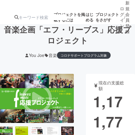
新
ロ
規
グ
会
プロジェクトを掲
はじ
プロジェクト
/
載するには
める
をさがす
イ
員
ン
登
音楽企画「エフ・リーブス」応援プ
録
ロジェクト
人気のプロ
注目のリ
注目の新着プロ
募集終了が近いプ
もうすぐ公開
You Joe
音楽
コロナサポートプログラム対象
ジェクト
ターン
ジェクト
ロジェクト
されます
アート・写真
音楽
現在の支援総
額
1,17
テクノロジー・ガジェット
ゲーム・サ
映像・映画
書籍・雑誌
1,77
ビジネス・起業
チャレンジ