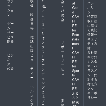
ファ
映
FI
会
バシー
al
ッ
像
RE
・
ポリ
Goo
ショ
・
ア
相
シー
d
ン
映
カ
談
特定商
CAM
画
デ
会
取引法
PFI
ゲー
書
ミ
に基づ
RE
ム・
籍
ー
く表記
for
サー
・
と
情報セ
Ente
ビス
雑
は
キュリ
rtain
開発
誌
ク
サ
ティ方
men
出
ラ
ポ
針
t
版
ウ
ー
反社基
CAM
ビジ
ビ
ド
ト
本方針
PFI
ネ
ュ
フ
サ
カスタ
RE
ス・
ー
ァ
ー
マーハ
for
起業
テ
ン
ビ
ラスメ
Spor
ィ
デ
ス
ントに
ts
ー
ィ
対する
CAM
・
ン
考え方
PFI
ヘ
グ
クッ
RE
ル
と
キーポ
ふる
ス
は
リシー
さと
ケ
プ
実
納税
ア
ロ
施