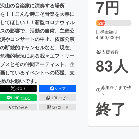
7
円
沢山の音楽家に演奏する場所
まちづくり・地域活性化
を！！こんな時こそ音楽を大事に
してほしい！！新型コロナウィル
26%
スの影響で、活動の自粛、主催公
CAMPFIRE for Social Good
CAMPFIRE Creation
目標金額は
4,500,000円
演やコンサートの中止、依頼公演
CAMPFIREふるさと納税
machi-ya
コミュニティ
の断続的キャンセルなど、現在、
支援者数
危機的状況にある我々エフ・リー
83
人
ブスとその仲間アーティスト、企
画しているイベントへの応援、支
援のお願いです。
募集終了まで残
ポスト
シェア
り
LINEで送る
URLコピー
終了
埋め込み
QRコード