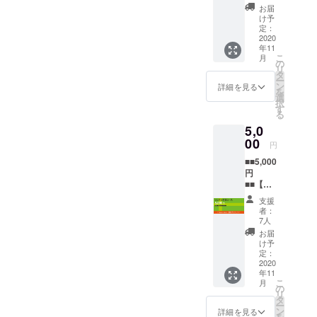
ス】 皆
お届
日本とは違
様のご
け予
う自由な音
支援お
定：
待ちし
2020
楽感を目の
年11
ていま
こ
当たりにし
月
す。リ
の
リ
ターン
音楽活動の
タ
ー
を選択
ン
詳細を見る
道を選ぶ。
を
後、次
選
択
パリ、ロン
の画面
す
る
でお好
ドン、コペ
5,0
きな金
ンハーゲン
額を上
00
円
での現地
乗せす
■■5,000
る事が
ミュージ
円
出来ま
シャンとの
■■【シ
す。 頂
ンプル
いたご
ライブを経
支援
応援
支援は
者：
験。主に
コー
活動継
7人
ヨーロッパ
ス】 皆
続のた
お届
様のご
め、大
け予
の民族音
支援お
切に使
定：
楽、ミニマ
待ちし
2020
わせて
年11
ていま
ル音楽的表
頂きま
こ
月
す。リ
す。 ▶
の
現を研究
リ
ターン
お礼
タ
ー
し、独自の
を選択
メール
ン
詳細を見る
を