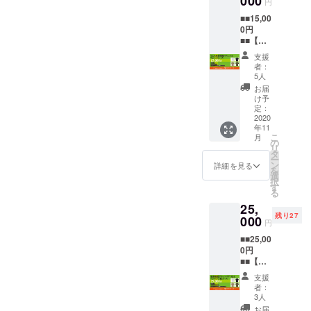
000
したオ
円
フォレス
でお好
セージ
リジナ
■■15,00
タ、大阪ATC
きな金
をお送
ル音源
0円
額を上
りしま
を編集
サンセット
■■【フ
乗せす
す。 ②
してお
ホール、メ
ェス配
る事が
オリジ
送りい
支援
信視聴
出来ま
ニコンヒト
ナル
たしま
者：
チケッ
す。 頂
グッズ
5人
す。 ※
ミホール、
ト&T
いたご
福袋
楽曲は
お届
岡崎市シ
シャツ
支援は
CD、
け予
権利の
コー
活動継
定：
トート
ビックセン
発生し
ス】 皆
2020
続のた
バッ
ない曲
ター（コロ
年11
様のご
め、大
グ、ス
また
こ
月
支援お
ネット）、
切に使
の
テッ
は、出
リ
待ちし
わせて
タ
カー、
演者が
東京アメリ
ー
ていま
頂きま
ン
缶バッ
詳細を見る
権利を
を
カンクラ
す。リ
す。 ①
選
チキー
持つ楽
択
ターン
お礼
す
ブ、名古屋
ホル
曲に限
る
を選択
メール
ダー、
りま
熱田文化小
25,
後、次
ご支援
gravel
す。
残り27
劇場、厚木
の画面
000
頂いた
walk オ
（許可
円
でお好
お礼と
リジナ
文化会館、
確認
■■25,00
きな金
して感
ルグッ
済） ※
すみだトリ
0円
額を上
謝メッ
ズなど
支援者
■■【フ
乗せす
フォニー
セージ
約5種
様が楽
ェス会
る事が
をお送
類、何
曲を使
支援
ホール、岡
場観覧
出来ま
りしま
が入っ
者：
用する
崎ジャズス
チケッ
す。 頂
す。 ②
3人
てるか
場合、
ト2名
いたご
エフ・
トリート、
はお楽
お届