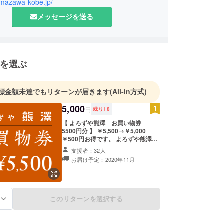
umazawa-kobe.jp/
メッセージを送る
を選ぶ
標金額未達でもリターンが届きます
(All-in方式)
5,000
円
残り
18
【 よろずや熊澤 お買い物券
5500円分 】 ￥5,500→￥5,000
￥500円お得です。 よろずや熊澤
会員費（年間￥1,000）1年間ご提
支援者：32人
供。 よろずや熊澤の商品をお買い上
お届け予定：2020年11月
げ時にご利用頂けます。 ※お買い物
券は、発送も可能です。 ※有効期限
2020/12/12
このリターンを選択する
る