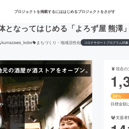
プロジェクトを掲載するには
はじめる
プロジェクトをさがす
体となってはじめる「よろず屋 熊澤
kumazawa_kobe
まちづくり・地域活性化
コロナサポートプログラム対象
注目のリターン
注目の新着プロジェクト
募集終了が近いプロジェクト
も
現在の
音楽
舞台・パフォーマンス
1,
ゲーム・サービス開発
フード・飲食店
68%
書籍・雑誌出版
アニメ・漫画
目標金額は2
支援者
チャレンジ
ビューティー・ヘルスケ