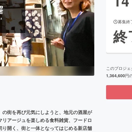
14
募集終
CAMPFIRE for Social Good
CAMPFIRE Creation
終
CAMPFIREふるさと納税
machi-ya
コミュニティ
このプロジェ
1,364,600
円
」の街を再び元気にしようと、地元の酒屋が
マリアージュを楽しめる食料雑貨、フードロ
切り開く、街と一体となってはじめる新店舗