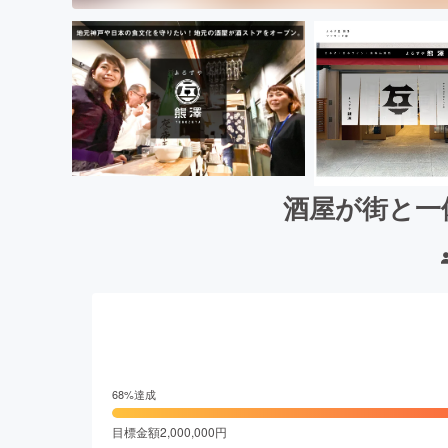
酒屋が街と一
68
%達成
目標金額
2,000,000
円