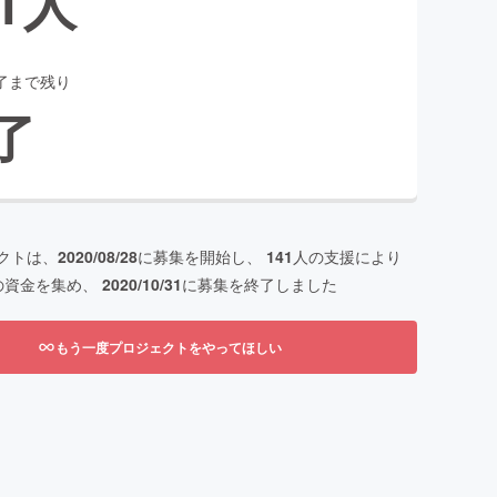
1
人
了まで残り
了
クトは、
2020/08/28
に募集を開始し、
141
人の支援により
の資金を集め、
2020/10/31
に募集を終了しました
もう一度プロジェクトをやってほしい