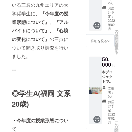
その旨
ご支援
に寄付
活動報
2人
の発送
いる三名の九州エリアの大
方、ま
をご記
は、病
し、大
告書」
は2022
お届
たは②
入くだ
気や災
切に使
と「寄
け予
学奨学生に、
『今年度の授
年2～3
本プロ
さい。
害・自
用させ
定：
付金受
月頃と
ジェク
死で親
2022
業形態について』
、
『アル
ていた
領証明
なりま
トへの
年02
を亡く
だきま
書」を
す。
寄付金
こ
月
バイトについて』
、
『心境
したり
す。 ご
の
発送い
※①202
の「領
リ
親に障
支援者
タ
たしま
0年中に
収書」
ー
の変化について』
の三点に
がいが
情報を
ン
す。
詳細を見る
ご支援
を2021
を
ある家
一般財
選
※Good
いただ
年3月以
ついて聞き取り調査を行い
択
庭の学
団法人
す
Mornin
いた方
降早期
る
生たち
あしな
gからの
ました。
で2020
に受け
50,
の奨学
が育英
支援金
年1～12
取りた
金とし
000
会に提
の入金
月分の
円
い方が
て、全
供のう
---
が2021
活動報
いらっ
本プロ
額を一
え、あ
年2月頃
告書の
しゃい
ジェク
般財団
しなが
となり
受け取
ました
トでい
法人あ
育英会
ますた
りをご
ら、備
ただき
しなが
より
め、リ
希望さ
支援
考欄に
◎学生A(福岡 文系
ました
育英会
「年間
ターン
者：
れる
その旨
ご支援
に寄付
活動報
0人
の発送
方、ま
をご記
は、病
し、大
20歳)
告書」
は2022
お届
たは②
入くだ
気や災
切に使
と「寄
け予
年2～3
本プロ
さい。
害・自
用させ
定：
付金受
月頃と
ジェク
死で親
2022
ていた
領証明
なりま
トへの
年02
を亡く
・今年度の授業形態につい
だきま
書」を
す。
寄付金
こ
月
したり
す。 ご
の
発送い
※①202
の「領
リ
て
親に障
支援者
タ
たしま
0年中に
収書」
ー