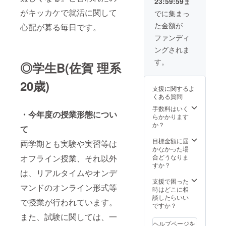
23:59:59
ま
なりま
付金受
切に使
トへの
す。
領証明
用させ
がキッカケで就活に関して
寄付金
でに集まっ
※①202
書」を
ていた
の「領
た金額が
心配が募る毎日です。
0年中に
発送い
だきま
収書」
ご支援
たしま
す。 ご
を2021
ファンディ
いただ
す。
支援者
年3月以
ングされま
いた方
※Good
情報を
降早期
で2020
Mornin
一般財
に受け
す。
◎学生B(佐賀 理系
年1～12
gからの
団法人
取りた
月分の
支援金
あしな
い方が
20歳)
活動報
の入金
が育英
いらっ
支援に関するよ
告書の
が2021
会に提
しゃい
くある質問
受け取
年2月頃
供のう
ました
りをご
となり
え、あ
ら、備
手数料はいく
・今年度の授業形態につい
希望さ
ますた
しなが
考欄に
らかかります
れる
め、リ
育英会
その旨
か？
て
方、ま
ターン
より
をご記
たは②
の発送
「年間
入くだ
目標金額に届
両学期とも実験や実習等は
本プロ
は2022
活動報
さい。
かなかった場
ジェク
年2～3
告書」
オフライン授業、それ以外
合どうなりま
トへの
月頃と
と「寄
すか？
は、リアルタイムやオンデ
寄付金
なりま
付金受
の「領
す。
領証明
支援で困った
マンドのオンライン形式等
収書」
※①202
書」を
時はどこに相
を2021
0年中に
発送い
談したらいい
で授業が行われています。
年3月以
ご支援
たしま
ですか？
降早期
いただ
す。
また、試験に関しては、一
に受け
いた方
※Good
ヘルプページを