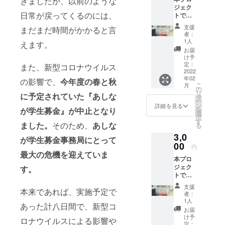
きましたが、以前のような
額を一
ジェク
般財団
日常が戻ってくるのには、
トでい
法人あ
ただき
しなが
支援
まだまだ時間がかかると言
ました
育英会
者：
ご支援
に寄付
1人
えます。
は、病
し、大
お届
気や災
切に使
け予
害・自
用させ
定：
また、新型コロナウイルス
死で親
2022
ていた
年02
を亡く
の影響で、
今年度の春と秋
だきま
こ
月
したり
す。 ご
の
リ
に予定されていた『あしな
親に障
支援者
タ
ー
がいが
情報を
ン
詳細を見る
を
が学生募金』が中止となり
ある家
一般財
選
択
庭の学
団法人
す
ました。
そのため、
あしな
る
生たち
あしな
3,0
の奨学
が育英
が学生募金事務局にとって
金とし
00
会に提
円
て、全
供のう
最大の危機を迎えていま
本プロ
額を一
え、あ
ジェク
す。
般財団
しなが
トでい
法人あ
育英会
ただき
しなが
より
支援
本来であれば、実施予定で
ました
育英会
「年間
者：
ご支援
に寄付
活動報
1人
あった計八日間で、新型コ
は、病
し、大
告書」
お届
気や災
切に使
と「寄
け予
ロナウイルスによる影響や
害・自
用させ
定：