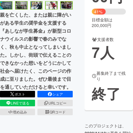
まちづくり・地域活性化
41%
親を亡くした、または親に障がい
目標金額は
がある学生の奨学金を支援する
200,000円
CAMPFIRE for Social Good
CAMPFIRE Creation
『あしなが学生募金』が新型コロ
CAMPFIREふるさと納税
machi-ya
コミュニティ
ナウイルスの影響で春のみでな
支援者数
7
人
く、秋も中止となってしまいまし
た。しかし、街頭で伝えることの
できなかった想いをどうにかして
社会へ届けたく、このページの作
募集終了まで残
成に至りました。ぜひ最後まで目
り
終了
を通していただけると幸いです。
ポスト
シェア
LINEで送る
URLコピー
埋め込み
QRコード
このプロジェクトは、