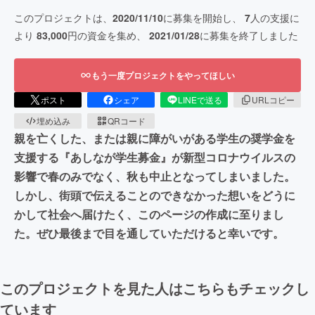
このプロジェクトは、
2020/11/10
に募集を開始し、
7
人の支援に
より
83,000
円の資金を集め、
2021/01/28
に募集を終了しました
もう一度プロジェクトをやってほしい
ポスト
シェア
LINEで送る
URLコピー
埋め込み
QRコード
親を亡くした、または親に障がいがある学生の奨学金を
支援する『あしなが学生募金』が新型コロナウイルスの
影響で春のみでなく、秋も中止となってしまいました。
しかし、街頭で伝えることのできなかった想いをどうに
かして社会へ届けたく、このページの作成に至りまし
た。ぜひ最後まで目を通していただけると幸いです。
このプロジェクトを見た人はこちらもチェックし
ています