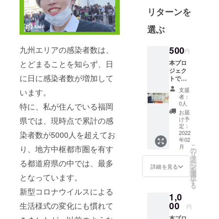
英会の奨学
リターンを
金支援を受
け、2018年
選ぶ
から佐賀大
学へ入学。
九州エリアの感染者数は、
500
円
2020年度よ
とどまることを知らず、日
本プロ
り、あしな
ジェク
に日に感染者数が増加して
トでい
が学生募金
ただき
事務局の九
支援
います。
ました
者：
州エリアマ
ご支援
0人
特に、私が住んでいる福岡
は、病
ネージャー
お届
気や災
県では、現時点で累計の感
け予
として活動
害・自
定：
中。
死で親
2022
染者数が5000人を超えてお
年02
を亡く
こ
月
り、地方中枢都市圏を有す
したり
の
リ
親に障
タ
る都道府県の中では、最多
ー
がいが
ン
詳細を見る
を
ある家
選
となっています。
択
庭の学
す
る
生たち
新型コロナウイルスによる
1,0
の奨学
金とし
00
生活様式の変化にも慣れて
円
て、全
本プロ