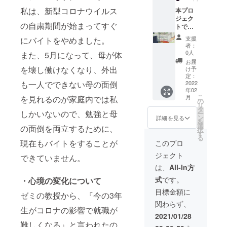
しなが
額を一
となり
受け取
ました
私は、新型コロナウイルス
育英会
般財団
本プロ
ますた
りをご
ら、備
より
法人あ
ジェク
め、リ
希望さ
考欄に
の自粛期間が始まってすぐ
「年間
しなが
トでい
ターン
れる
その旨
活動報
育英会
ただき
の発送
方、ま
をご記
支援
にバイトをやめました。
告書」
に寄付
ました
は2022
たは②
入くだ
者：
と「寄
し、大
ご支援
年2～3
本プロ
0人
また、5月になって、母が体
さい。
付金受
切に使
は、病
月頃と
ジェク
お届
領証明
用させ
気や災
なりま
を壊し働けなくなり、外出
トへの
け予
書」を
ていた
害・自
す。
定：
寄付金
も一人でできない母の面倒
発送い
だきま
死で親
2022
※①202
の「領
年02
たしま
す。 ご
を亡く
0年中に
収書」
こ
月
を見れるのが家庭内では私
す。
支援者
したり
ご支援
の
を2021
リ
※Good
情報を
親に障
いただ
タ
年3月以
しかいないので、勉強と母
ー
Mornin
一般財
がいが
いた方
ン
降早期
詳細を見る
を
gからの
団法人
ある家
で2020
選
に受け
の面倒を両立するために、
択
支援金
あしな
庭の学
年1～12
す
取りた
る
の入金
が育英
生たち
月分の
現在もバイトをすることが
い方が
このプロ
が2021
会に提
の奨学
活動報
いらっ
ジェクト
年2月頃
供のう
金とし
できていません。
告書の
しゃい
となり
え、あ
て、全
受け取
ました
は、
All-In方
ますた
しなが
額を一
りをご
ら、備
式
です。
・心境の変化について
め、リ
育英会
般財団
希望さ
考欄に
ターン
より
法人あ
れる
その旨
目標金額に
ゼミの教授から、『今の3年
の発送
「年間
しなが
方、ま
をご記
関わらず、
は2022
活動報
育英会
たは②
入くだ
生がコロナの影響で就職が
年2～3
告書」
に寄付
本プロ
さい。
2021/01/28
月頃と
と「寄
し、大
ジェク
難しくなる』と言われたの