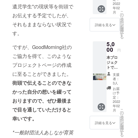
付金受
死で親
2022
ていた
領証明
遺児学生*の現状等を街頭で
年02
を亡く
だきま
書」を
こ
月
したり
す。 ご
お伝えする予定でしたが、
の
発送い
リ
親に障
支援者
タ
たしま
ー
それもままならない状況で
がいが
情報を
ン
す。
詳細を見る
を
ある家
一般財
選
※Good
択
す。
庭の学
団法人
す
Mornin
る
生たち
あしな
gからの
5,0
の奨学
が育英
支援金
ですが、GoodMorning社の
金とし
00
会に提
の入金
円
て、全
供のう
が2021
ご協力を得て、このような
本プロ
額を一
え、あ
年2月頃
ジェク
般財団
しなが
プロジェクトページの作成
となり
トでい
法人あ
育英会
ますた
ただき
しなが
に至ることができました。
より
め、リ
支援
ました
育英会
「年間
ターン
者：
街頭で伝えることのできな
ご支援
に寄付
活動報
3人
の発送
は、病
し、大
告書」
は2022
お届
かった自分の想いを綴って
気や災
切に使
と「寄
け予
年2～3
害・自
用させ
定：
付金受
月頃と
おりますので、ぜひ最後ま
死で親
2022
ていた
領証明
なりま
年02
を亡く
だきま
書」を
す。
で目を通していただけると
こ
月
したり
す。 ご
の
発送い
※①202
リ
親に障
支援者
タ
幸いです。
たしま
0年中に
ー
がいが
情報を
ン
す。
詳細を見る
ご支援
を
ある家
一般財
選
※Good
いただ
択
庭の学
*一般財団法人あしなが育英
団法人
す
Mornin
いた方
る
生たち
あしな
gからの