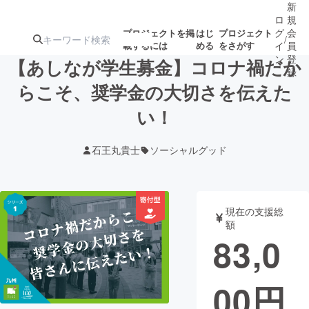
新
ロ
規
グ
会
プロジェクトを掲
はじ
プロジェクト
/
載するには
める
をさがす
イ
員
ン
登
【あしなが学生募金】コロナ禍だか
録
らこそ、奨学金の大切さを伝えた
い！
人気のプロ
注目のリ
注目の新着プロ
募集終了が近いプ
もうすぐ公開
ジェクト
ターン
ジェクト
ロジェクト
されます
石王丸貴士
ソーシャルグッド
アート・写真
音楽
現在の支援総
テクノロジー・ガジェット
ゲーム・サ
額
83,0
映像・映画
書籍・雑誌
00
円
ビジネス・起業
チャレンジ