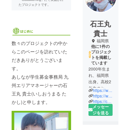
たプロジェクトです。
石王丸
貴士
福岡県
数々のプロジェクトの中か
他に1件の
らこのページを訪れていた
プロジェク
トを掲載し
だきありがとうございま
ています
す。
2000年生ま
れ、福岡県
あしなが学生募金事務局 九
出身。高校2
州エリアマネージャーの石
年生のとき
https://www.ashinaga.org/
王丸 貴士(いしおうまる た
に父親を病
https://www.ashinaga-gakuseibokin.org/
気で亡く
https://camp-fire.jp/goodmorning/channels/ashinaga
かし)と申します。
メッセー
す。
ジを送る
現在は、一
般財団法人
あしなが育