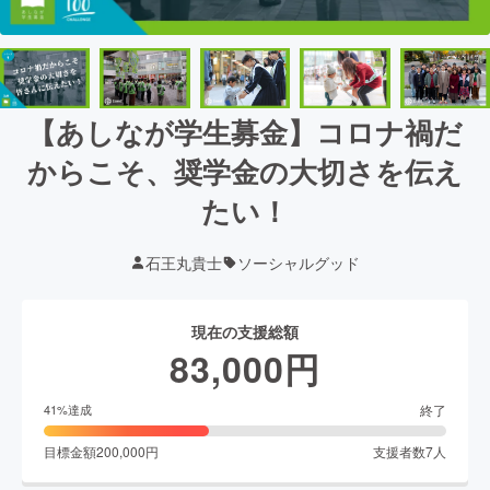
【あしなが学生募金】コロナ禍だ
からこそ、奨学金の大切さを伝え
たい！
石王丸貴士
ソーシャルグッド
現在の支援総額
83,000
円
終了
41
%達成
目標金額
200,000
円
支援者数
7
人