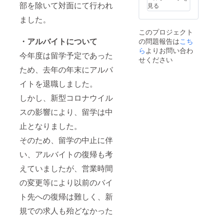
取りた
で2020
Mornin
部を除いて対面にて行われ
見る
い方が
年1～12
gからの
いらっ
月分の
支援金
ました。
しゃい
活動報
の入金
このプロジェクト
ました
告書の
が2021
・アルバイトについて
の問題報告は
こち
ら、備
受け取
年2月頃
考欄に
りをご
となり
ら
よりお問い合わ
今年度は留学予定であった
その旨
希望さ
ますた
せください
をご記
れる
め、リ
ため、去年の年末にアルバ
入くだ
方、ま
ターン
さい。
たは②
の発送
イトを退職しました。
本プロ
は2022
ジェク
年2～3
しかし、新型コロナウイル
トへの
月頃と
スの影響により、留学は中
寄付金
なりま
の「領
す。
止となりました。
収書」
※①202
を2021
0年中に
そのため、留学の中止に伴
年3月以
ご支援
降早期
いただ
い、アルバイトの復帰も考
に受け
いた方
取りた
で2020
えていましたが、営業時間
い方が
年1～12
の変更等により以前のバイ
いらっ
月分の
しゃい
活動報
ト先への復帰は難しく、新
ました
告書の
ら、備
受け取
規での求人も殆どなかった
考欄に
りをご