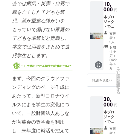
で2020
会では病気・災害・自死で
10,
の奨学
が育英
支援金
年1～12
金とし
000
会に提
の入金
月分の
円
親を亡くした子どもを遺
て、全
供のう
が2021
活動報
本プロ
額を一
え、あ
年2月頃
告書の
児、親が重篤な障がいを
ジェク
般財団
しなが
となり
受け取
トでい
法人あ
育英会
ますた
もっていて働けない家庭の
りをご
ただき
しなが
より
め、リ
希望さ
支援
ました
育英会
子どもを準遺児と定義し、
「年間
ターン
者：
れる
ご支援
に寄付
活動報
0人
の発送
方、ま
は、病
本文では両者をまとめて遺
し、大
告書」
は2022
お届
たは②
気や災
切に使
と「寄
け予
年2～3
本プロ
児学生とします。
害・自
用させ
定：
付金受
月頃と
ジェク
死で親
2022
ていた
領証明
なりま
トへの
年02
を亡く
だきま
書」を
す。
寄付金
こ
月
したり
す。 ご
の
発送い
※①202
の「領
リ
親に障
支援者
タ
たしま
0年中に
収書」
まず、今回のクラウドファ
ー
がいが
情報を
ン
す。
詳細を見る
ご支援
を2021
を
ある家
一般財
選
※Good
いただ
ンディングのページ作成に
年3月以
択
庭の学
団法人
す
Mornin
いた方
降早期
る
生たち
あしな
gからの
あたって、新型コロナウイ
で2020
に受け
30,
の奨学
が育英
支援金
年1～12
取りた
金とし
000
ルスによる学生の変化につ
会に提
の入金
月分の
円
い方が
て、全
供のう
が2021
活動報
いらっ
本プロ
いて、一般財団法人あしな
額を一
え、あ
年2月頃
告書の
しゃい
ジェク
般財団
しなが
となり
受け取
ました
が育英会の奨学金を利用
トでい
法人あ
育英会
ますた
りをご
ら、備
ただき
しなが
より
め、リ
希望さ
支援
考欄に
し、来年度に就活を控えて
ました
育英会
「年間
ターン
者：
れる