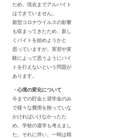
その旨
希望さ
ため、現在までアルバイト
をご記
れる
入くだ
方、ま
はできていません。
さい。
たは②
本プロ
新型コロナウイルスの影響
ジェク
も収まってきたため、新し
トへの
寄付金
くバイトを始めようかと
の「領
収書」
思っていますが、実習や実
を2021
年3月以
験によって思うようにバイ
降早期
に受け
トを行えないという問題が
取りた
あります。
い方が
いらっ
しゃい
・心境の変化について
ました
ら、備
今までの貯金と奨学金のみ
考欄に
その旨
で様々な費用を賄っていな
をご記
入くだ
かければいけなかったた
さい。
め、学校の退学も考えまし
た。それに伴い、一時は精