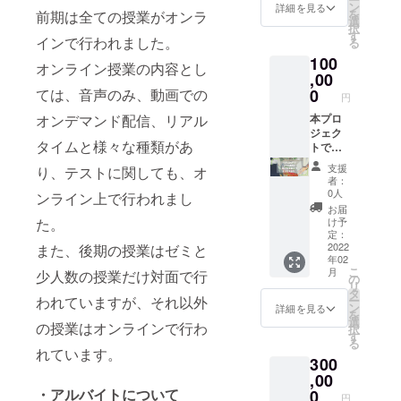
がいが
情報を
ン
す。
詳細を見る
ご支援
を2021
を
前期は全ての授業がオンラ
ある家
一般財
選
※Good
いただ
年3月以
択
庭の学
団法人
す
Mornin
いた方
降早期
インで行われました。
る
生たち
あしな
gからの
で2020
に受け
100
の奨学
が育英
支援金
オンライン授業の内容とし
年1～12
取りた
金とし
,00
会に提
の入金
月分の
い方が
て、全
供のう
ては、音声のみ、動画での
0
が2021
活動報
いらっ
円
額を一
え、あ
年2月頃
告書の
しゃい
オンデマンド配信、リアル
般財団
本プロ
しなが
となり
受け取
ました
法人あ
ジェク
育英会
ますた
りをご
ら、備
タイムと様々な種類があ
しなが
トでい
より
め、リ
希望さ
考欄に
育英会
ただき
「年間
ターン
れる
その旨
支援
り、テストに関しても、オ
に寄付
ました
活動報
の発送
方、ま
者：
をご記
し、大
ご支援
告書」
は2022
0人
たは②
ンライン上で行われまし
入くだ
切に使
は、病
と「寄
年2～3
本プロ
お届
さい。
用させ
気や災
付金受
た。
月頃と
け予
ジェク
ていた
害・自
領証明
定：
なりま
トへの
だきま
死で親
2022
また、後期の授業はゼミと
書」を
す。
寄付金
年02
す。 ご
を亡く
発送い
※①202
の「領
こ
月
少人数の授業だけ対面で行
支援者
したり
たしま
の
0年中に
収書」
リ
情報を
親に障
す。
タ
ご支援
を2021
われていますが、それ以外
ー
一般財
がいが
※Good
ン
いただ
詳細を見る
年3月以
を
団法人
ある家
Mornin
選
いた方
降早期
の授業はオンラインで行わ
択
あしな
庭の学
gからの
す
で2020
に受け
る
が育英
生たち
支援金
年1～12
れています。
取りた
300
会に提
の奨学
の入金
月分の
い方が
供のう
金とし
,00
が2021
活動報
いらっ
え、あ
て、全
・アルバイトについて
年2月頃
0
告書の
しゃい
円