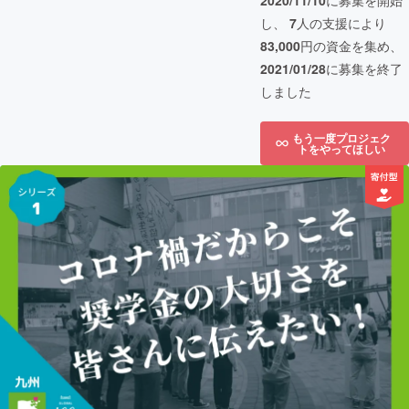
2020/11/10
に募集を開始
し、
7
人の支援により
83,000
円の資金を集め、
2021/01/28
に募集を終了
しました
もう一度プロジェク
トをやってほしい