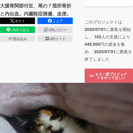
大腿骨関節付近、尾の７箇所骨折
と内出血。内臓軽症損傷、血便。
ポスト
シェア
このプロジェクトは、
2020/07/01
に募集を開始
LINEで送る
URLコピー
し、
102
人の支援により
埋め込み
QRコード
445,500
円の資金を集
め、
2020/07/31
に募集を
終了しました
もう一度プロジェク
トをやってほしい