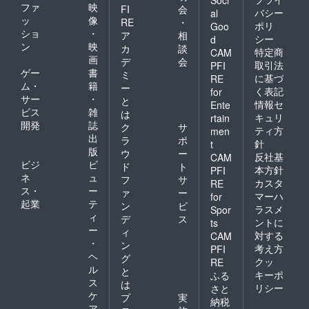
ファ
映
FI
会
バシー
al
ッ
像
RE
・
ポリ
Goo
ショ
・
ア
相
シー
d
ン
映
カ
談
特定商
CAM
画
デ
会
取引法
PFI
ゲー
書
ミ
に基づ
RE
ム・
籍
ー
く表記
for
サー
・
と
情報セ
Ente
ビス
雑
は
キュリ
rtain
開発
誌
ク
サ
ティ方
men
出
ラ
ポ
針
t
版
ウ
ー
反社基
CAM
ビジ
ビ
ド
ト
本方針
PFI
ネ
ュ
フ
サ
カスタ
RE
ス・
ー
ァ
ー
マーハ
for
起業
テ
ン
ビ
ラスメ
Spor
ィ
デ
ス
ントに
ts
ー
ィ
対する
CAM
・
ン
考え方
PFI
ヘ
グ
クッ
RE
ル
と
キーポ
ふる
ス
は
リシー
さと
ケ
プ
実
納税
ア