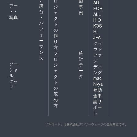
ロ
施
AD
アー
舞
ジ
事
FOR
ト・
台
ェ
例
ALL
写真
・
ク
HIO
パ
ト
KOS
フ
の
HI
ォ
作
JFA
ー
り
クラ
マ
方
ウド
ン
プ
統
ファ
ス
ロ
計
ン
ソー
ジ
デ
ディ
シャ
ェ
ー
ング
ル
ク
タ
mac
グッ
ト
hi-ya
ド
の
補助
広
金申
め
請サ
方
ポー
ト
「QRコード」は株式会社デンソーウェーブの登録商標です。