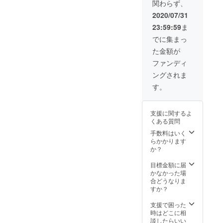
いをしてくれて仲良くして
関わらず、
こ＆久
ため抗生剤の内服を続ける
井めぐ
2020/07/31
います。骨盤内部の骨が謙
み） 開
ことになりました。少し心
23:59:59
ま
田裕治
譲な猫より内側に寄ってし
イラス
でに集まっ
配です。本人の状態はとい
まっていて将来的に少し便
トポス
た金額が
トカー
うと、食欲はあり、おトイ
秘気味になる可能性がある
ド1枚。
ファンディ
レも問題なくできておりま
開田裕
ので便通を良くするドライ
ングされま
治、猫
す。性格的におとなしいの
バンバ
フードを続けてくださいと
す。
ンマグ
かもしれませんが、基本的
のことでした。いまのとこ
ネット
赤星た
に横たわって食事とトイレ
食欲と便通は問題ないで
支援に関するよ
みこ先
くある質問
以外あまり動き回りませ
生提供
す。体重も増えて顔も元気
書籍１
手数料はいく
ん。そこは足に負担がかか
冊’サイ
な感じです。お名前はミケ
らかかります
ン入り
か？
らないので助かっていま
と呼んでたのでそのままミ
（内容
はダイ
す。お医者様は、子猫なの
目標金額に届
ケになりそうです。
エッ
かなかった場
でプレート固定しただけで
ト、こ
合どうなりま
とわ
すか？
ジャンプしたりするので高
ざ、更
年期５
支援で困った
さのないケージに入れた方
～１０
時はどこに相
冊ぐら
が良いと言っていました
談したらいい