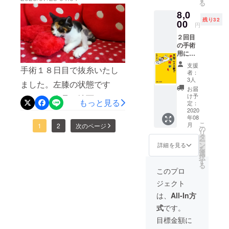
た。基本的におとなしい性
る
ます。
8,0
格なのかあまり動かないの
残り32
00
円
で、それはそれで心配して
２回目
たのですが検診から帰った
の手術
用にも
夜から隔離してる部屋の中
う少し
支援
手術１８日目で抜糸いたし
治療費
者：
をウロウロしはじめまし
がかか
3人
ました。左膝の状態です
るため
た。部屋を覗くとちゃぶ台
お届
リター
け予
が、まだ左足を地面につい
もっと見る
の上に座っていたり、
ン追加
定：
させて
2020
て歩くことはなく膝を曲げ
ちょっと活発になっていま
年08
いただ
こ
月
たままです。骨折部分の腫
1
2
次のページ
きたい
の
す。膝も少し動かしてる感
リ
です。
タ
れがだいぶ引いた事、骨が
ー
お礼の
じがします。まだ高いとこ
ン
詳細を見る
を
メール
選
修復されてきたとのことで
択
に登らせるわけには行かな
ミケさ
す
る
んの画
す。右の画像が先週のレン
このプロ
いので隔離で過ごしてもら
像1枚と
ジェクト
トゲンで左が今回のレント
イラス
います。１０ヶ月前に保護
トのス
は、
All-In方
ゲン画像になります。骨盤
テッ
した猫がよく隔離部屋に侵
式
です。
カー２
の状態ですが、まだ炎症が
入するのですが、毛づくろ
枚（赤
目標金額に
星たみ
あるらしく合併症を避ける