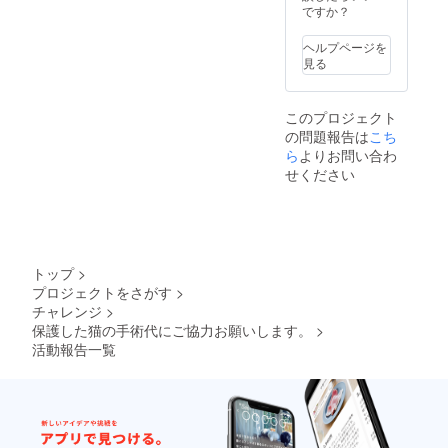
いござ
ですか？
が、その必要はありません
いま
す。ラ
ヘルプページを
でした。今回、病院から帰
ンダム
見る
発送で
宅して、いつもより少し 不
す） 治
療後の
審な様子だったのですが、
このプロジェクト
報告を
抜糸が怖かったのかもしれ
の問題報告は
こち
メール
でご報
ら
よりお問い合わ
ません。痛かったのかな？
告させ
せください
ていた
エリザベスカラーが取れた
だきま
す。
ので毛づくろいしやすくな
りました。体も拭きやすく
トップ
>
なりました。
プロジェクトをさがす
>
チャレンジ
>
保護した猫の手術代にご協力お願いします。
>
活動報告一覧