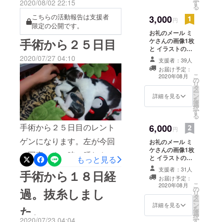
2020/08/02 22:15
す
いました(⌒▽⌒)８月８日で
る
こちらの活動報告は支援者
3,000
通院はとりあえず終了いた
円
限定の公開です。
しました。プレート抜去も
お礼のメール ミ
手術から２５日目
ケさんの画像1枚
子猫の体力的問題から麻酔
と イラストのス
テッカー２枚
2020/07/27 04:10
手術を重ねないほうが良い
支援者：39人
（赤星たみこ＆
お届け予定：
久井めぐみ） 治
との判断で抜去しない方向
こ
2020年08月
の
療後の報告を
リ
になりました。去勢手術の
タ
メールでご報告
ー
ン
させていただき
詳細を見る
を
時期にまた状態を見ていた
選
ます。
択
す
だく感じになりました。ミ
る
手術から２５日目のレント
6,000
ケさんの様子は、 隔離部屋
円
ゲンになります。左が今回
お礼のメール ミ
を開放したのですがまだ他
ケさんの画像1枚
の写真です。膝の腫れも骨
の部屋に出ようとしませ
と イラストのス
もっと見る
テッカー２枚
盤の腫れもだいぶ落ち着い
支援者：31人
ん。部屋の中ではちゃんと
手術から１８日経
（赤星たみこ＆
お届け予定：
久井めぐみ） イ
てきたそうです。まだ完全
歩いて遊んでいます。そし
こ
2020年08月
の
ラストポスト
過。抜糸しまし
リ
ではないので活発に遊ばせ
タ
カード1枚。 治
ていまとても甘えん坊さん
ー
ン
療後の報告を
詳細を見る
た。
を
ないでくださいとの事でし
です。歯もまだ乳歯です。
選
メールでご報告
択
2020/07/23 04:04
す
させていただき