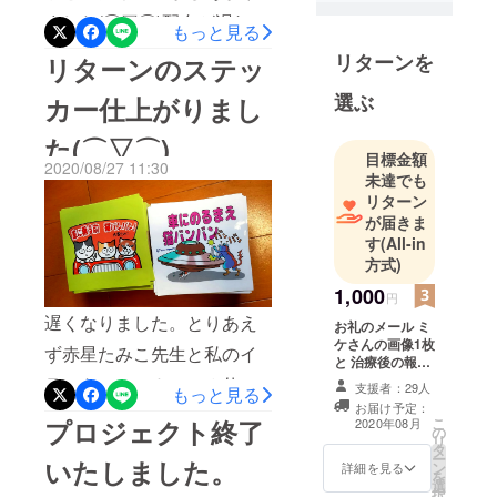
ました(⌒▽⌒)配布が遅れて
もっと見る
すみません＞＜今月中にみ
リターンを
リターンのステッ
なさまのお手元に届くよう
選ぶ
カー仕上がりまし
にいたします。そしてコミ
た(⌒▽⌒)
ケ（ミケ）の様子です。↓元
目標金額
2020/08/27 11:30
気に砂を散らかしていま
未達でも
リターン
す。とても楽しそうです。
が届きま
す
(All-in
方式)
1,000
円
遅くなりました。とりあえ
お礼のメール ミ
ケさんの画像1枚
ず赤星たみこ先生と私のイ
と 治療後の報告
をメールでご報
ラストステッカーのみ仕上
支援者：29人
もっと見る
告させていただ
お届け予定：
がりましたので順番に配布
きます。
こ
プロジェクト終了
2020年08月
の
リ
させていただきます！みな
タ
ー
いたしました。
ン
詳細を見る
さま本当にありがとうござ
を
選
択