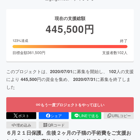
現在の支援総額
445,500
円
終了
123
%達成
目標金額
361,500
円
支援者数
102
人
このプロジェクトは、
2020/07/01
に募集を開始し、
102
人の支援
により
445,500
円の資金を集め、
2020/07/31
に募集を終了しま
した
もう一度プロジェクトをやってほしい
ポスト
シェア
LINEで送る
URLコピー
埋め込み
QRコード
６月２１日保護。生後２ヶ月の子猫の手術費をご支援お