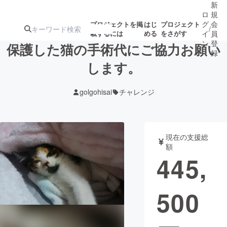
新
ロ
規
グ
会
プロジェクトを掲
はじ
プロジェクト
/
載するには
める
をさがす
イ
員
ン
登
保護した猫の手術代にご協力お願い
録
します。
人気のプロ
注目のリ
注目の新着プロ
募集終了が近いプ
もうすぐ公開
golgohisai
チャレンジ
ジェクト
ターン
ジェクト
ロジェクト
されます
アート・写真
音楽
現在の支援総
額
445,
テクノロジー・ガジェット
ゲーム・サ
500
映像・映画
書籍・雑誌
ビジネス・起業
チャレンジ