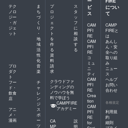
ー
FIRE
テク
ま
プ
ス
ビ
につい
ノロ
ち
ロ
タ
ス
て
ジー
づ
ジ
ッ
・ガ
く
ェ
フ
CAM
CAMP
ジェ
り
ク
に
PFI
FIREと
ット
・
ト
相
RE
は
地
を
談
CAM
あんし
域
作
す
PFI
ん・安
活
る
る
RE
全への
性
資
コ
取り組
化
料
ミュ
み
プロ
音
請
ニ
ニュー
ダク
楽
求
ティ
ス
ト
CAM
ヘルプ
クラウドファ
フー
チ
PFI
お問い
ンディングの
ド・
ャ
RE
合わせ
ノウハウを無
飲食
レ
Crea
料で学ぼう
店
ン
tion
各種規定
CAMPFIRE
ジ
CAM
アカデミー
アニ
ス
利用規
PFI
メ・
ポ
約
RE
漫画
ー
CA
説
細則
for
ツ
MP
明
プライ
Soci