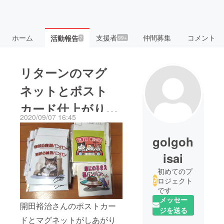
ホーム
支援者
仲間募集
コメント
活動報告
99+
7
リターンのマグ
ネットとポスト
カード仕上がりま
2020/09/07 16:45
した！
golgoh
isai
初めてのプ
ロジェクト
です
メッセー
開田裕治さんのポストカー
ジを送る
ドとマグネットがしあがり