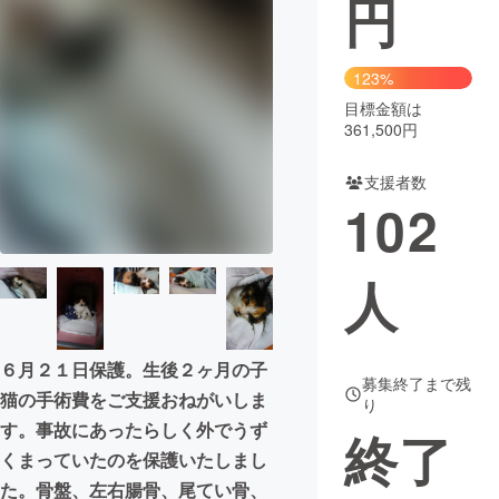
円
まちづくり・地域活性化
123%
目標金額は
CAMPFIRE for Social Good
CAMPFIRE Creation
361,500円
CAMPFIREふるさと納税
machi-ya
コミュニティ
支援者数
102
人
６月２１日保護。生後２ヶ月の子
募集終了まで残
猫の手術費をご支援おねがいしま
り
す。事故にあったらしく外でうず
終了
くまっていたのを保護いたしまし
た。骨盤、左右腸骨、尾てい骨、