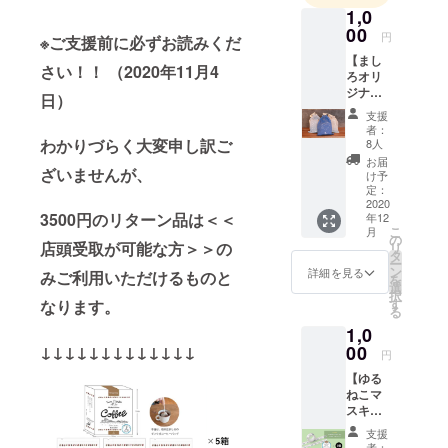
退。
1,0
（少し年を
00
円
※ご支援前に必ずお読みくだ
取り、今は
【まし
沖縄がとて
さい！！ （2020年11月4
ろオリ
も好きにな
ジナル
日）
巾着
りまし
支援
コー
者：
た。）
ス】 ◆
わかりづらく大変申し訳ご
8人
1年間浪人
リター
お届
ン品◆
ざいませんが、
し、プロ
け予
①まし
定：
サッカー選
ろオリ
2020
3500円のリターン品は＜＜
年12
手になるた
ジナル
こ
月
巾着 1
の
めに、東京
店頭受取が可能な方＞＞の
リ
個 サイ
タ
ー
学芸大学に
ズ ：
ン
詳細を見る
みご利用いただけるものと
を
縦約26
入学し直
選
択
㎝、横
す
なります。
す。
る
約21
体育会サッ
1,0
㎝、マ
チ無 巾
00
↓↓↓↓↓↓↓↓↓↓↓↓↓
カー部に入
円
着の
部するも、
【ゆる
色：下
ねこマ
プロサッ
記より
スキン
お選び
カー選手に
グテー
くださ
支援
なるという
プ２個
い。
者：