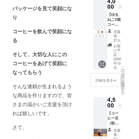
4,0
コー
０２１
を作りたい
が、た
（粉）
ヒー
00
年１～
くさん
は、一
円
パッケージを見て笑顔にな
考える、
バッグ5
２月頃
の大人
度でお
【ゆる
コーヒー
個 店頭
となり
の方に
り
届けと
ねこ5箱
受け取
ます。
もリ
ロースター
なりま
コー
りが可
お届け
ピート
す。 ※
をよろしく
ス】 ●
能なお
コーヒーを飲んで笑顔にな
は少し
してい
配送方
支援
リター
客様限
お願いいた
先とな
ただい
者：
法はお
ン品 ①
る
定のリ
ります
27人
ていま
選び頂
します。
ゆるね
ターン
が、楽
す。 原
お届
けませ
こむか
品で
しみに
け予
材料は
ん。
そして、大切な人にこの
いしま
す。 遠
定：
お待ち
以下の
コー
2020
方でご
くださ
通りで
コーヒーをあげて笑顔に
年12
ヒー 5
来店が
いま
す。
こ
月
箱 ※ご
難しい
の
せ。 ※
①、
なってもらう
リ
支援金
方はご
タ
完成図
②:：砂
ー
額に
注意く
ン
はイ
詳細を見る
糖、カ
を
は、配
ださい
選
メージ
そんな連鎖が生まれるよう
フェイ
択
送料金
ませ。
す
なの
ンレス
る
及び梱
な商品を作りますので、皆
下記ご
で、若
コー
4,5
包資材
確認く
干デザ
ヒー
さまの温かいご支援を頂け
費用等
00
ださ
インが
※①及び
円
が含ま
い。 ・
変更と
②は500
れば嬉しいです。
【コー
れてい
お受け
なるこ
㎖の紙
ヒー豆
ます。
取り期
ともご
パック
（粉）
※配送方
限はあ
ざいま
です。
さて、
お楽し
法はお
りませ
す。 ※
※ご支援
支援
みコー
選び頂
んが、
発送は
者：
金額に
ス
けませ
3人