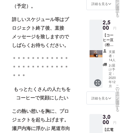
ー
妻）と付き
は、配
感がし
ン
貴重品
詳細を見る
（予定）。
を
送料金
ていま
選
合うことと
の持ち
択
及び梱
す。 発
す
運び袋
なり、少し
る
包資材
送は２
として
詳しいスケジュール等はプ
2,5
ずつだが世
費用等
０２１
・お出
が含ま
00
年１～
ロジェクト終了後、直接
かけの
界が広がっ
円
れてい
２月頃
際のア
ていく。
【コー
メッセージを致しますので
ます。
となり
メニ
ヒー豆
※配送方
その女性の
ます。
ティ入
しばらくお待ちください。
（粉）
法はお
少し先
れとし
後押しが
おため
選び頂
のお届
て ・
支援
きっかけに
しコー
けませ
けとな
ちょっ
者：
＊＊＊＊＊＊＊＊＊＊＊＊
ス
ん。
ります
14人
なり、5年間
とした
100g×2
が、楽
プレゼ
お届
＊＊＊＊＊＊＊＊＊＊＊＊
勤めた会社
種】 ●
しみに
け予
ントの
リター
を退社して
定：
お待ち
＊＊＊
包装袋
ン品 ①
2020
くださ
として
事業を始め
年12
コー
いま
などな
こ
月
る決意をす
ヒー豆
もっとたくさんの人たちを
の
せ。 ※
ど、
リ
（粉）
タ
る。
完成図
様々な
ー
コーヒーで笑顔にしたい
100g×2
ン
はイ
詳細を見る
シーン
を
種類 オ
選
メージ
でご利
択
全くの未経
プショ
す
なの
用頂け
る
この熱い想いを胸に、プロ
ンで、
で、若
験の業界
れば嬉
3,0
挽き方
干デザ
しいで
ジェクトを起ち上げます。
で、コネク
をご選
00
インが
す。 ※
円
択くだ
ションも一
変更と
ご支援
瀬戸内海に浮かぶ 尾道市向
【広電
さい。
なるこ
金額に
切なかった