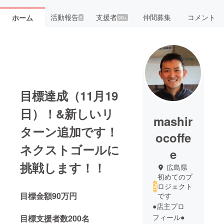
活動報告
支援者
仲間募集
コメント
ホーム
5
99+
目標達成（11月19
日）！&新しいリ
mashir
ターン追加です！
ocoffe
ネクストゴールに
e
挑戦します！！
広島県
初めてのプ
ロジェクト
目標金額90万円
です
●店主プロ
フィール●
目標支援者数200名