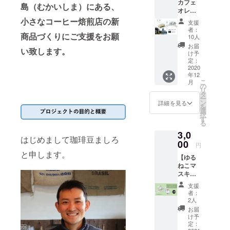
カフェ
コー
島（むかいしま）にある、
ともご
は、配
ため、一か
オレ
ヒーの2
ざいま
送料金
ベー
種類に
小さなコーヒー焙煎店の新
ら仕入れ業
す。 ※
及び梱
支援
ス 2種
つい
発送は
者：
包資材
者などを開
商品づくりにご支援をお願
類コー
て、ご
10人
２０２
費用等
ス】 ●
拓。
希望が
１年１
お届
が含ま
い致します。
リター
あれ
け予
～２月
単身でラオ
れてい
ン品 ①
ば、備
定：
頃を予
ます。
スやハワイ
広電カ
2020
考欄に
定して
※配送方
年12
フェオ
ご記入
のコーヒー
おりま
法はお
こ
月
レベー
くださ
の
す。 ※
選び頂
農園にも出
リ
ス 加
い。 ご
タ
ご支援
けませ
ー
向くなど、
糖
希望が
ン
詳細を見る
金額に
ん。
を
「GRE
特に無
選
コーヒーの
は、配
択
EN
けれ
す
送料金
る
知識の向上
MOVER
ば、種
及び梱
3,0
LEX」
に努めた。
類は当
包資材
はじめまして珈琲豆ましろ
（1004
00
店おま
費用等
円
そして2017
形） 1
かせで
と申します。
が含ま
年春、縁の
【ゆる
本 ②広
お届け
れてい
ねこマ
電カ
しま
無い尾道に
ます。
スキン
フェオ
す。 ご
※配送方
移住し、同
グテー
レベー
希望例
法はお
支援
プ10個
年12月に尾
ス 加
・
者：
選び頂
コー
糖「東
ちょっ
2人
道むかいし
けませ
ス】 ●
山」
と酸味
お届
ん。
まに【珈琲
リター
（1901
に寄っ
け予
ン品 ①
形） 1
定：
豆ましろ】
てる