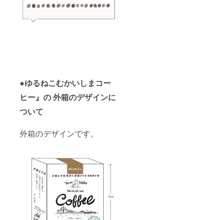
ご支援
す。
される
金額に
例．
前に気
は、配
2021年
軽にご
送料金
2月のお
相談く
及び梱
届けが
ださ
包資材
不要な
い！！
費用等
場合→
※ご支援
が含ま
定期便
金額に
れてい
終了予
は、配
ます。
定月
送料金
※すべて
●ゆるねこむかいしまコー
2021年
及び梱
の商品
12月に
包資材
は、一
ヒー』の 外箱のデザインに
延長
費用等
度でお
（６）
が含ま
ついて
届けと
ご不明
れてい
なりま
な点が
ます。
す。 ※
ござい
外箱のデザインです。
※コー
配送方
ました
ヒー豆
法はお
ら、ご
（粉）
選び頂
支援を
は、ひ
けませ
される
と月に1
ん
前に気
度お届
軽にご
けとな
相談く
りま
ださ
す。 ※
い！！
配送方
※ご支援
法はお
金額に
選び頂