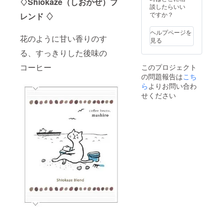
牛乳で
♢Shiokaze（しおかぜ）ブ
2月のお
の商品
配送方
す。該
談したらいい
ご連絡
割って
届けが
は、一
法はお
当月の5
ですか？
くださ
レンド ♢
頂くた
不要な
度でお
選び頂
日まで
い
めの濃
場合
届けと
けませ
にご連
（メー
縮型
ヘルプページを
→2021
なりま
ん。
花のように甘い香りのす
絡くだ
ルでも
コー
見る
年2月5
す。 ※
さいま
お電話
ヒーで
日18時
配送方
る、すっきりした後味の
せ。
でも構
す。 ③
までに
法はお
例．
いませ
～⑤
当店に
コーヒー
このプロジェクト
選び頂
2021年
ん）。
は、カ
その旨
けませ
の問題報告は
こち
2月にお
（４）
フェイ
ご連絡
ん。
ら
よりお問い合わ
届け先
定期便
ンレス
くださ
のご変
を途中
せください
コー
い
更を希
で退会
ヒーの
（メー
望
される
加糖の
ルでも
→2021
場合で
カフェ
お電話
年2月5
も差額
オレ
でも構
日18時
はお返
ベース
いませ
までに
しでき
です。
ん）。
当店に
ません
牛乳で
翌月か
その旨
ので、
割って
ら残り
ご連絡
何卒ご
頂くた
の定期
くださ
了承く
めの濃
便期間
い
ださい
縮型
が消化
（メー
ませ。
コー
されま
ルでも
（５）
ヒーで
す。
お電話
コー
す。 ⑥
例．
でも構
ヒーの
は、カ
2021年
いませ
お届け