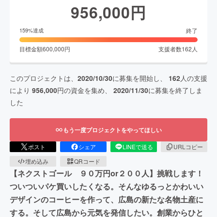
956,000
円
終了
159
%達成
目標金額
600,000
円
支援者数
162
人
このプロジェクトは、
2020/10/30
に募集を開始し、
162
人の支援
により
956,000
円の資金を集め、
2020/11/30
に募集を終了しま
した
もう一度プロジェクトをやってほしい
ポスト
シェア
LINEで送る
URLコピー
埋め込み
QRコード
【ネクストゴール ９０万円or２００人】挑戦します！
ついついパケ買いしたくなる。そんなゆるっとかわいい
デザインのコーヒーを作って、広島の新たな名物土産に
する。そして広島から元気を発信したい。創業からひと