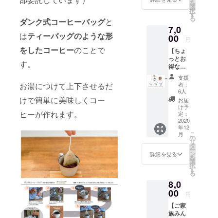
を
ましろ
特に無
選
択
オリジ
けれ
す
る
ダンク式コーヒーバッグ
と
ナル巾
ば、種
7,0
着 1箱
類は当
は
ティーバッグのような形
ご希
00
店おま
円
望の巾
かせで
をしたコーヒー
のことで
【ちょ
着の色
お届け
っとお
を下記
しま
す。
得な
より1種
す。 ご
ゆるね
類お選
希望例
支援
こ10箱
び頂
・
お湯につけて上下させるだ
者：
コー
き、
ちょっ
6人
ス】 ●
備考欄
けで簡単に美味しくコー
と酸味
お届
リター
にご記
に寄っ
け予
ヒーが作れます。
ン品 ①
入くだ
定：
てる
ゆるね
2020
さい。
コー
年12
こむか
ヒー2種
こ
月
いしま
（１）
の
・バラ
リ
コー
ブルー
タ
ンス取
ー
ヒー
ン
れた
詳細を見る
を
10箱 ゆ
（２）
選
コー
択
るねこ
グレー
す
ヒー2種
る
むかい
・
8,0
しま
（３）
ちょっ
コー
00
ベー
と苦み
円
ヒー10
ジュ ※
に寄っ
【ご家
箱をお
ご支援
てる
族みん
届け致
金額に
コー