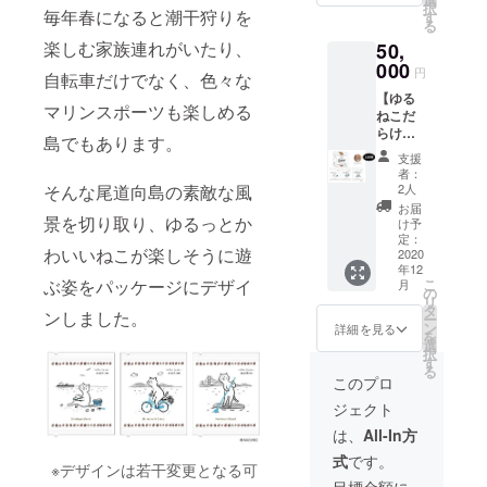
電カ
にご連
乳で
択
200g×2
毎年春になると潮干狩りを
希望が
す
フェオ
絡くだ
割った
る
種類×12
特に無
レベー
さいま
りせ
楽しむ家族連れがいたり、
50,
カ月 オ
けれ
ス 加
せ。
ず、そ
プショ
000
ば、種
糖「東
例．
円
のまま
自転車だけでなく、色々な
ンで、
類は当
山
2021年
スト
【ゆる
挽き方
店おま
1901
2月にお
マリンスポーツも楽しめる
レート
ねこだ
をご選
かせで
形」
届け先
でお召
らけ
択くだ
お届け
500ml
島でもあります。
のご変
し上が
ゆるね
さい。
しま
（紙
更を希
支援
り頂け
こ100箱
コー
す。 下
パッ
者：
望
るコー
コー
ヒー2種
そんな尾道向島の素敵な風
記必ず
2人
ク） 1
→2021
ヒーで
ス】 ●
類につ
ご確認
本 ⑥リ
お届
年2月5
す。 少
リター
景を切り取り、ゆるっとか
いて、
くださ
け予
キッド
日18時
し濃い
ン品 ①
ご希望
定：
いま
アイス
までに
目に
わいいねこが楽しそうに遊
ゆるね
2020
があれ
せ。
コー
当店に
作って
年12
こむか
ば備考
（１）
ヒー無
その旨
ぶ姿をパッケージにデザイ
こ
あるの
月
いしま
欄にご
の
発送は
糖
ご連絡
リ
で、氷
コー
記入く
タ
毎月10
1000ml
ンしました。
くださ
ー
を１～2
ヒー
ださ
ン
日～15
詳細を見る
（紙
い
を
個入れ
100箱
い。 ご
選
日に行
パッ
（メー
択
てくだ
ゆるね
希望が
す
いま
ク） 1
ルでも
る
さい。
こむか
特に無
す。
このプロ
本 ⑦ま
お電話
原材料
いしま
けれ
（２）
しろオ
でも構
は以下
ジェクト
コー
ば、種
定期便
リジナ
いませ
の通り
ヒー100
類は当
期間
は、
All-In方
ルタン
ん）。
です。
箱をお
店おま
は、
ブ
（４）
①
式
です。
届け致
かせで
2020年
※デザインは若干変更となる可
ラー
定期便
：コー
しま
お届け
12月～