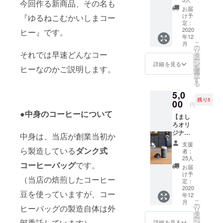
なるべ
２０２
今回作る新商品、その名も
は、配
200g×2
ん。
くお早
１年１
お届
送料金
種】 ●
めにご
け予
『ゆるねこむかいしまコー
～２月
及び梱
リター
定：
来店く
頃を予
包資材
ン品 ①
2020
ヒー』です。
ださい
定して
費用等
年12
コー
ませ。
おりま
が含ま
こ
月
ヒー豆
の
・本リ
す。 ※
れてい
リ
それでは早速どんなコー
（粉）
タ
ターン
ご支援
ます。
ー
200g×2
ン
品にお
詳細を見る
金額に
※配送方
を
ヒーなのかご説明します。
種類 オ
選
いて
は、配
法はお
択
プショ
す
は、発
送料金
選び頂
る
ンで、
送での
及び梱
けませ
5,0
挽き方
お渡し
包資材
ん。
残り5
をご選
00
に切替
費用等
円
択くだ
えるこ
●中身のコーヒーについて
が含ま
【まし
さい。
とがで
れてい
ろオリ
コー
きませ
ます。
ジナル
ヒーの2
中身は、当店が創業当初か
んの
※配送方
グッズ
種類に
で、予
法はお
支援
コー
ら製造している
ダンク式
つい
めご了
者：
選び頂
ス】 ◆
て、ご
25人
承をお
けませ
コーヒーバッグ
です。
リター
希望が
願い致
お届
ん。
ン品◆
あれ
け予
しま
（当店の焙煎したコーヒー
①まし
ば、備
定：
す。
ろオリ
2020
考欄に
豆を使っていますが、コー
年12
ジナル
ご記入
こ
月
タンブ
くださ
の
ヒーバッグの製造自体は外
リ
ラー
い。 ご
タ
ー
１個 ②
希望が
部委託しています）
ン
詳細を見る