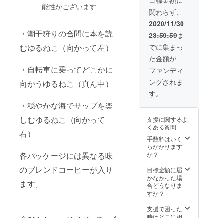
目標金額に
１個 ⑧
を途中
ヒー ②
す。 可
しま
能性がございます
2021年
ましろ
で退会
～④：
関わらず、
愛すぎ
す。 下
5月で
オリジ
される
砂糖、
て、と
記必ず
す。
2020/11/30
ナル巾
場合で
カフェ
にかく
ご確認
（３）
着 1個
も差額
・潮干狩りの合間に本を読
インレ
23:59:59
ま
たくさ
くださ
お届け
オプ
はお返
スコー
ん欲し
いま
先のご
でに集まっ
むゆるねこ（向かって左）
ション
しでき
ヒー
い
せ。
変更は
で、色
ません
⑤
た金額が
（笑）
（１）
可能で
をご選
ので、
：コー
。 そん
発送は
・自転車に乗ってどこかに
す。該
ファンディ
択くだ
何卒ご
ヒー
な方は
毎月10
当月の5
さい。
了承く
※①と②
ングされま
向かうゆるねこ（真ん中）
ぜひど
日～15
日まで
⑨ゆる
ださい
は瓶で
うぞ。
日に行
にご連
す。
ねこむ
ませ。
す。③
※ご支援
いま
絡くだ
かいし
（５）
～⑤は
・穏やかな海でサップを楽
金額に
す。
さいま
まコー
コー
紙パッ
は、配
（２）
せ。
ヒー 1
ヒーの
しむゆるねこ（向かって
支援に関するよ
クで
送料金
定期便
例．
箱 ②
お届け
くある質問
す。 ※
及び梱
期間
2021年
は、カ
右）
が不要
ご支援
包資材
は、
手数料はいく
2月にお
フェイ
な月
金額に
費用等
2020年
らかかります
届け先
ンが
は、該
は、配
が含ま
12月～
か？
各パッケージには異なる味
のご変
入った
当月の5
送料金
れてい
2021年
更を希
コー
日まで
及び梱
ます。
のブレンドコーヒーが入り
11月で
目標金額に届
望
ヒーの
にご連
包資材
※非常に
す。
かなかった場
→2021
無糖の
絡くだ
費用等
ます。
大きな
（３）
合どうなりま
年2月5
カフェ
さいま
が含ま
段ボー
お届け
すか？
日18時
オレ
せ。
れてい
ルで届
先のご
までに
ベース
例．
ます。
きま
変更は
支援で困った
当店に
です。
2021年
※すべて
す。 ※
可能で
時はどこに相
その旨