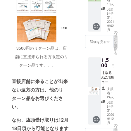
コー
（１）
夢は叶わ
10人
ス】 ●
グレー
お届
ず。
リター
（向
け予
さらに、お
ン品 ①
かって
定：
ゆるね
2021
左）
恥ずかしい
年02
こマス
（２）
こ
ことに1年留
月
キング
ブルー
の
リ
テー
年し5年か
（真ん
タ
ー
プ 2個
中）
ン
詳細を見る
かって卒
を
サイ
（３）
選
3500円のリターン品は、店
択
業。
ズ：長
ベー
す
る
さ７
ジュ
その後、会
舗に直接来られる方限定のリ
1,5
ｍ、幅
（向
社員として
１５ｍ
00
かって
ターン品です。。。
円
働くも、目
ｍ ゆる
右） 向
【ゆる
ねこの
島を縁
標を見つけ
ねこ1箱
デザイ
取った
直接店舗に来ることが出来
ることが出
コー
ンでマ
シンプ
ス】 ●
スキン
来ずモヤモ
ルなデ
ない遠方の方は、他のリ
支援
リター
グテー
ザイン
者：
ヤ焦りなが
ン品 ①
プを作
です。
24人
ターン品をお選びくださ
ら日々を過
ゆるね
りま
男女問
お届
こむか
い。
す。 も
わずご
け予
ごす。
いしま
のすご
定：
利用頂
そんな折、
コー
2020
くかわ
いてお
年12
なお、店頭受け取りは12月
ヒー1箱
同期の女性
いいマ
りま
こ
月
※ご支援
ステに
の
す。 ・
（のちの
リ
18日頃から可能となります
金額に
なる予
タ
財布や