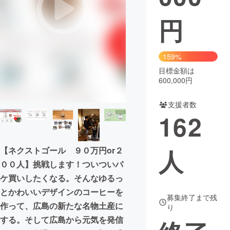
円
まちづくり・地域活性化
CAMPFIRE for Social Good
CAMPFIRE Creation
159%
CAMPFIREふるさと納税
machi-ya
コミュニティ
目標金額は
600,000円
支援者数
162
人
【ネクストゴール ９０万円or２
００人】挑戦します！ついついパ
ケ買いしたくなる。そんなゆるっ
とかわいいデザインのコーヒーを
募集終了まで残
作って、広島の新たな名物土産に
り
する。そして広島から元気を発信