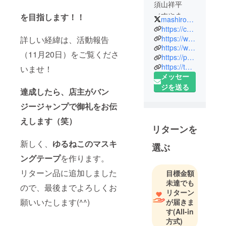
須山祥平
（すやま
を目指します！！
mashiro_coffee
しょうへ
https://coffeebeans-mashiro.com/
い）
https://www.facebook.com/mashiro.coffee.mukaishima/
詳しい経緯は、活動報告
https://www.instagram.com/mashiro.coffee/
1986年生ま
（11月20日）をご覧くださ
https://page.line.me/maw7002o
れ、広島市
https://twitter.com/mashiro_coffee
いませ！
出身。
メッセー
高校卒業後
ジを送る
達成したら、店主がバン
すぐに、た
だ遠くに
ジージャンプで御礼をお伝
行ってみた
えします（笑）
いという理
リターンを
由で琉球大
新しく、
ゆるねこのマスキ
選ぶ
学に進学す
ングテープ
を作ります。
るも、
沖縄のとて
リターン品に追加しました
目標金額
もフランク
未達でも
ので、最後までよろしくお
リターン
な人間関係
願いいたします(^^)
が届きま
に馴染め
す
(All-in
ず、1年で中
方式)