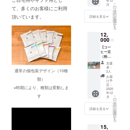
年12
コー
糖
こ
月
ヒー豆
「GRE
の
て、多くのお客様にご利用
リ
（粉）
EN
タ
ー
200g×6
MOVER
頂いています。
ン
詳細を見る
を
種類 オ
LEX
選
択
プショ
1004
す
る
ンで、
形」
12,
挽き方
500ml
をご選
000
（紙
円
択くだ
パッ
【コー
さい。
ク） 1
ヒー豆
コー
本 ④広
（粉）
ヒー6種
電カ
おまか
類につ
フェオ
支援
せ定期
いて、
レベー
者：
通常の個包装デザイン（10種
便コー
ご希望
ス 加
2人
ス1⃣
があれ
糖「東
お届
類）
100g×2
ば、備
山
け予
種×6カ
考欄に
定：
1901
※時期により、種類は変動しま
月】 ●
2020
ご記入
形」
年12
リター
くださ
500ml
す
こ
月
ン品 ①
い。 ご
の
（紙
リ
コー
希望が
タ
パッ
ー
ヒー豆
特に無
ン
ク） 1
詳細を見る
を
（粉）
けれ
選
本 ⑤リ
択
100g×2
ば、種
す
キッド
る
種類×6
類は当
アイス
15,
カ月 オ
店おま
コー