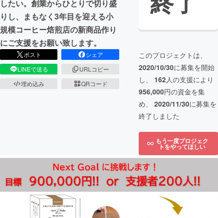
終了
したい。創業からひとりで切り盛
りし、まもなく3年目を迎える小
規模コーヒー焙煎店の新商品作り
にご支援をお願い致します。
ポスト
シェア
このプロジェクトは、
2020/10/30
に募集を開始
LINEで送る
URLコピー
し、
162
人の支援により
埋め込み
QRコード
956,000
円の資金を集
め、
2020/11/30
に募集を
終了しました
もう一度プロジェク
トをやってほしい