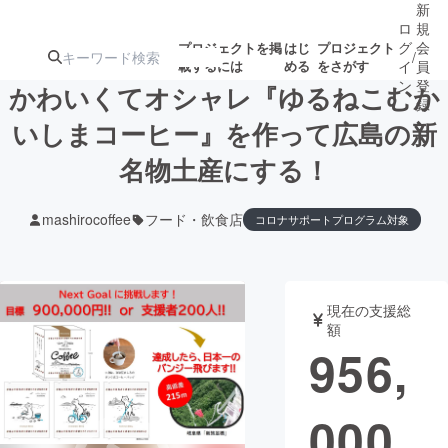
新
ロ
規
グ
会
プロジェクトを掲
はじ
プロジェクト
/
載するには
める
をさがす
イ
員
ン
登
かわいくてオシャレ『ゆるねこむか
録
いしまコーヒー』を作って広島の新
名物土産にする！
人気のプロ
注目のリ
注目の新着プロ
募集終了が近いプ
もうすぐ公開
ジェクト
ターン
ジェクト
ロジェクト
されます
mashirocoffee
フード・飲食店
コロナサポートプログラム対象
アート・写真
音楽
現在の支援総
テクノロジー・ガジェット
ゲーム・サ
額
956,
映像・映画
書籍・雑誌
000
ビジネス・起業
チャレンジ