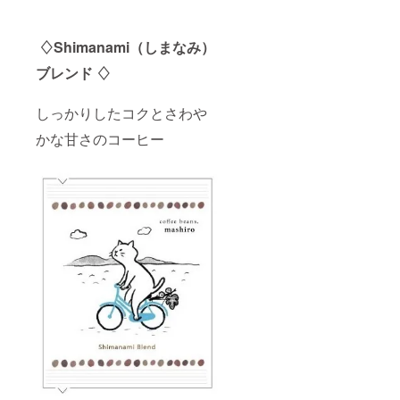
フェイ
2月のお
ん）。
が不要
ンが
届けが
（４）
な月
入った
不要な
定期便
は、該
コー
♢Shimanami（しまなみ）
場合→
を途中
当月の5
ヒーの
定期便
で退会
日まで
ブレンド ♢
リキッ
終了予
される
にご連
ドアイ
定月
場合で
絡くだ
スコー
2021年
しっかりしたコクとさわや
も差額
さいま
ヒーで
6月に延
はお返
せ。
す。 牛
長
かな甘さのコーヒー
しでき
例．
乳で
（６）
ません
2021年
割った
ご不明
ので、
2月のお
りせ
な点が
何卒ご
届けが
ず、そ
ござい
了承く
不要な
のまま
ました
ださい
場合
スト
ら、ご
ませ。
→2021
レート
支援を
（５）
年2月5
でお召
される
コー
日18時
し上が
前に気
ヒーの
までに
り頂け
軽にご
お届け
当店に
るコー
相談く
が不要
その旨
ヒーで
ださ
な月
ご連絡
す。 少
い！！
は、該
くださ
し濃い
※ご支援
当月の5
い
目に
金額に
日まで
（メー
作って
は、配
にご連
ルでも
あるの
送料金
絡くだ
お電話
で、氷
及び梱
さいま
でも構