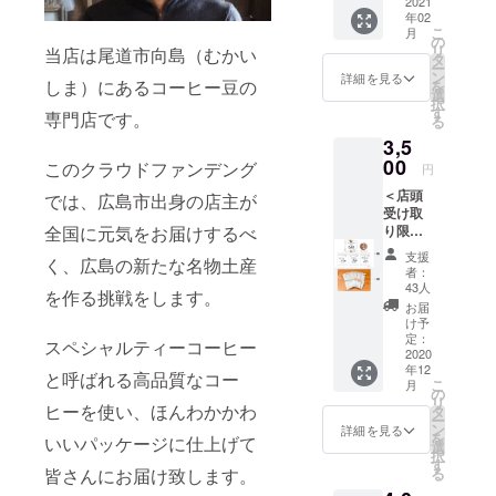
ゆるね
2021
本 中身
コー
を創業。
年02
こマス
は、カ
ヒー2種
こ
月
2020年12月
キング
フェイ
の
・バラ
リ
当店は尾道市向島（むかい
テー
ンレス
タ
ンス取
8日で3周
ー
プ 10
コー
ン
れた
詳細を見る
しま）にあるコーヒー豆の
を
年。
個 サイ
ヒーで
選
コー
択
ズ：長
す。 砂
す
ヒー2種
専門店です。
る
さ７
糖が加
・
2020年11月
3,5
ｍ、幅
えてあ
ちょっ
現在、妻と
１５ｍ
00
ります
このクラウドファンデング
と苦み
円
ｍ ゆる
ので牛
娘の3人暮ら
に寄っ
＜店頭
ねこの
では、広島市出身の店主が
乳と混
てる
し。
受け取
デザイ
ぜるだ
コー
全国に元気をお届けするべ
り限定
妻と娘のお
ンでマ
けで甘
ヒー2種
＞ 【ゆ
スキン
くてお
などな
かげで自分
支援
く、広島の新たな名物土産
るねこ5
グテー
いしい
ど ※ご
者：
でも驚くほ
箱コー
プを作
カフェ
43人
支援金
を作る挑戦をします。
ス】 ●
りま
ど前向きに
オレが
額に
お届
リター
す。 も
出来上
け予
は、配
なりまし
ン品 ①
のすご
定：
がりま
送料金
スペシャルティーコーヒー
た。
ゆるね
2020
くかわ
す。 カ
及び梱
年12
こむか
いいマ
と呼ばれる高品質なコー
フェイ
包資材
こ
月
いしま
ステに
の
ンレス
費用等
リ
いつも『人
コー
ヒーを使い、ほんわかかわ
なる予
タ
なの
が含ま
ー
ヒー5箱
を前向きに
感がし
ン
で、お
詳細を見る
れてい
を
いいパッケージに仕上げて
②お好
ていま
選
子さん
ます。
元気にする
択
きなダ
す。 発
す
にも人
※コー
皆さんにお届け致します。
る
コーヒー』
ンク式
送は２
気です
ヒー豆