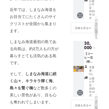
600ml
ご確認
は、配
お届
フェイ
200g×2
（瓶）
くださ
け予
送料金
ンレス
種×6カ
1本
定：
いま
近年では、しまなみ海道を
及び梱
コー
月】 ●
2020
③カ
せ。
包資材
ヒーの
年12
リター
フェオ
お目当てにたくさんのサイ
（１）
費用等
加糖の
こ
月
ン品 ①
レベー
の
発送は
が含ま
カフェ
リ
クリストが全国から集まり
コー
ス加
タ
毎月10
れてい
オレ
ー
ヒー豆
糖
ン
日～15
詳細を見る
ます。
ベース
を
ます。
（粉）
600ml
選
日に行
※コー
です。
択
200g×2
（瓶）
す
いま
ヒー豆
牛乳で
る
種類×6
1本
す。
（粉）
割って
しまなみ海道最初の島であ
30,
カ月 オ
④広電
（２）
は、一
頂くた
プショ
000
カフェ
定期便
度でお
る向島は、約2万人もの方が
円
めの濃
ンで、
オレ
期間
届けと
縮型
【コー
挽き方
ベー
暮らすとても活気のある島
は、
なりま
コー
ヒー豆
をご選
ス 加
2020年
す。 ※
ヒーで
（粉）
択くだ
です。
糖
12月～
配送方
す。 ⑤
おまか
さい。
「GRE
2021年
法はお
支援
は、カ
せ定期
コー
EN
5月で
者：
選び頂
フェイ
そして、
しまなみ海道に続
便コー
ヒー2種
MOVER
3人
す。
けませ
ンが
ス3⃣
類につ
LEX
（３）
お届
ん
入った
く山々、キラキラ輝く海、
200g×2
いて、
1004
け予
お届け
コー
種×1
ご希望
定：
形」
先のご
島々を繋ぐ橋
など数多くの
ヒーの
年】 ●
2020
があれ
500ml
変更は
リキッ
年12
リター
ば備考
（紙
可能で
美しい景色があり、目も心
ドアイ
こ
月
ン品 ①
欄にご
の
パッ
す。該
スコー
リ
コー
記入く
タ
も奪われてしまいます。
ク） 1
当月の5
ヒーで
ー
ヒー豆
ださ
ン
本 ⑤広
詳細を見る
日まで
す。 牛
を
（粉）
い。 ご
選