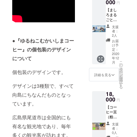
プショ
000
かせで
ヒー無
円
ンで、
お届け
糖
【まし
挽き方
しま
1000ml
ろまる
をご選
す。 ご
（紙
ごと
択くだ
希望例
パッ
コー
さい。
・
ク） 1
支援
ス】 ●
コー
ちょっ
本 ①
者：
リター
ヒー2種
と酸味
2人
は、カ
ン品 ①
●『ゆるねこむかいしまコー
類につ
に寄っ
フェイ
お届
コー
いて、
てる
け予
ンが
ヒー』の個包装のデザイン
ヒー豆
ご希望
定：
コー
入った
（粉）
2020
があれ
ヒー6種
コー
について
年12
むかい
ば備考
・バラ
ヒーの
こ
月
しまブ
欄にご
の
ンス取
無糖の
リ
レン
記入く
タ
れた
カフェ
個包装のデザインです。
ー
ド
ださ
ン
コー
詳細を見る
オレ
を
200g オ
い。 ご
選
ヒー6種
ベース
択
プショ
希望が
す
・
デザインは3種類で、すべて
です。
る
ンで、
特に無
ちょっ
牛乳で
18,
挽き方
けれ
向島にちなんだものとなっ
と苦み
割って
をご選
000
ば、種
に寄っ
頂くた
円
ています。
択くだ
類は当
てる
めの濃
【コー
さい。
店おま
コー
縮型
ヒー豆
②カ
かせで
ヒー6種
コー
広島県尾道市は全国的にも
（粉）
フェオ
お届け
などな
ヒーで
おまか
レベー
しま
ど ※ご
す。 ②
支援
有名な観光地であり、毎年
せ定期
ス無
す。 下
支援金
者：
～④
便コー
糖
記必ず
0人
額に
は、カ
多くの観光客が訪れます。
ス2⃣